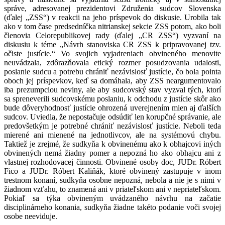
správe, adresovanej prezidentovi Združenia sudcov Slovenska
(ďalej „ZSS“) v reakcii na jeho príspevok do diskusie. Urobila tak
ako v tom čase predsedníčka nitrianskej sekcie ZSS potom, ako boli
členovia Celorepublikovej rady (ďalej „CR ZSS“) vyzvaní na
diskusiu k téme „Návrh stanoviska CR ZSS k pripravovanej tzv.
očiste justície.“ Vo svojich vyjadreniach obvineného menovite
neuvádzala, zdôrazňovala etický rozmer posudzovania udalosti,
poslanie sudcu a potrebu chrániť nezávislosť justície, čo bola pointa
oboch jej príspevkov, keď sa domáhala, aby ZSS neargumentovalo
iba prezumpciou neviny, ale aby sudcovský stav vyzval tých, ktorí
sa spreneverili sudcovskému poslaniu, k odchodu z justície skôr ako
bude dôveryhodnosť justície ohrozená uverejnením mien aj ďalších
sudcov. Uviedla, že nepostačuje odsúdiť len korupčné správanie, ale
predovšetkým je potrebné chrániť nezávislosť justície. Neboli teda
mierené ani mienené na jednotlivcov, ale na systémovú chybu.
Taktiež je zrejmé, že sudkyňa k obvinenému ako k obhajcovi iných
obvinených nemá žiadny pomer a nepozná ho ako obhajcu ani z
vlastnej rozhodovacej činnosti. Obvinené osoby doc, JUDr. Róbert
Fico a JUDr. Róbert Kaliňák, ktoré obvinený zastupuje v inom
trestnom konaní, sudkyňa osobne nepozná, nebola a nie je s nimi v
žiadnom vzťahu, to znamená ani v priateľskom ani v nepriateľskom.
Pokiaľ sa týka obvineným uvádzaného návrhu na začatie
disciplinárneho konania, sudkyňa žiadne takéto podanie voči svojej
osobe neeviduje.