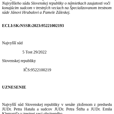
Najvyššieho súdu Slovenskej republiky o námietkach zaujatosti voči
konajúcim sudcom v trestných veciach na Špecializovanom trestnom
súde Jánovi Hrubalovi a Pamele Záleskej.
ECLI:SK:NSSR:2023:95221002193
Najvyšší súd
5 Tost 29/2022
Slovenskej republiky
IČS:9522100219
UZNESENIE
Najvyšší súd Slovenskej republiky v senáte zloženom z predsedu
JUDr. Petra Hatalu a sudcov JUDr. Petra Štifta a JUDr. Emila
Klemaniča v trestnej veci obvineného