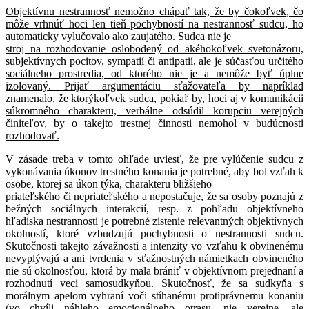
Objektívnu nestrannosť nemožno chápať tak, že by čokoľvek, čo
môže vrhnúť hoci len tieň pochybností na nestrannosť sudcu, ho
automaticky vylučovalo ako zaujatého. Sudca nie je
stroj na rozhodovanie oslobodený od akéhokoľvek svetonázoru,
subjektívnych pocitov, sympatií či antipatií, ale je súčasťou určitého
sociálneho prostredia, od ktorého nie je a nemôže byť úplne
izolovaný. Prijať argumentáciu sťažovateľa by napríklad
znamenalo, že ktorýkoľvek sudca, pokiaľ by, hoci aj v komunikácii
súkromného charakteru, verbálne odsúdil korupciu verejných
činiteľov, by o takejto trestnej činnosti nemohol v budúcnosti
rozhodovať.
V zásade treba v tomto ohľade uviesť, že pre vylúčenie sudcu z
vykonávania úkonov trestného konania je potrebné, aby bol vzťah k
osobe, ktorej sa úkon týka, charakteru bližšieho
priateľského či nepriateľského a nepostačuje, že sa osoby poznajú z
bežných sociálnych interakcií, resp. z pohľadu objektívneho
hľadiska nestrannosti je potrebné zistenie relevantných objektívnych
okolností, ktoré vzbudzujú pochybnosti o nestrannosti sudcu.
Skutočnosti takejto závažnosti a intenzity vo vzťahu k obvinenému
nevyplývajú a ani tvrdenia v sťažnostných námietkach obvineného
nie sú okolnosťou, ktorá by mala brániť v objektívnom prejednaní a
rozhodnutí veci samosudkyňou. Skutočnosť, že sa sudkyňa s
morálnym apelom vyhraní voči stíhanému protiprávnemu konaniu
(vo chvíli náhleho emocionálneho otrasu, nie verejne, ale