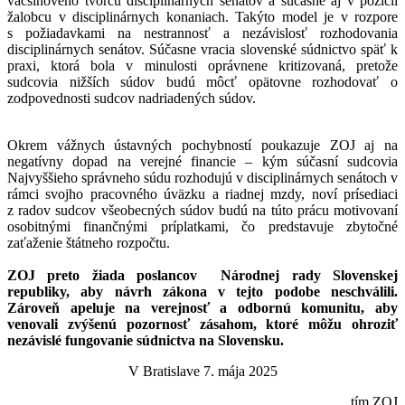
väčšinového tvorcu disciplinárnych senátov a súčasne aj v pozícii
žalobcu v disciplinárnych konaniach. Takýto model je v rozpore
s požiadavkami na nestrannosť a nezávislosť rozhodovania
disciplinárnych senátov. Súčasne vracia slovenské súdnictvo späť k
praxi, ktorá bola v minulosti oprávnene kritizovaná, pretože
sudcovia nižších súdov budú môcť opätovne rozhodovať o
zodpovednosti sudcov nadriadených súdov.
Okrem vážnych ústavných pochybností poukazuje ZOJ aj na
negatívny dopad na verejné financie – kým súčasní sudcovia
Najvyššieho správneho súdu rozhodujú v disciplinárnych senátoch v
rámci svojho pracovného úväzku a riadnej mzdy, noví prísediaci
z radov sudcov všeobecných súdov budú na túto prácu motivovaní
osobitnými finančnými príplatkami, čo predstavuje zbytočné
zaťaženie štátneho rozpočtu.
ZOJ preto žiada poslancov Národnej rady Slovenskej
republiky, aby návrh zákona v tejto podobe neschválili.
Zároveň apeluje na verejnosť a odbornú komunitu, aby
venovali zvýšenú pozornosť zásahom, ktoré môžu ohroziť
nezávislé fungovanie súdnictva na Slovensku.
V Bratislave 7. mája 2025
tím ZOJ