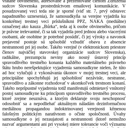
vrátane obvineného, adresované a prezentované členom Združenia
sudcov Slovenska prostredníctvom emailovej komunikácie. V
posudzovanej veci teda nie je sporné (viď str. 7, prvý odstavec
napadnutého uznesenia), že samosudkyňa sa verejne vyjadrila ku
konkrétnej trestnej veci príslušníkmi PPZ, NAKA (mediálne)
označenej ako kauza „Búrka“, teda aj k osobe obvineného, pričom
je právne irelevantné, či sa tak vyjadrila pred jednou alebo viacerými
osobami, ale osobitne je potrebné posúdiť, či jej výroky a navonok
prejavené postoje sú spôsobilé vzbudiť obavu z absencie
nestrannosti pri jej osobe. Takéto verejné (v elektronickom priestore
členov najväčšej stavovskej organizácie sudcov Slovenska),
radikálne, prezumpciu neviny ako nosný ústavný princíp
spravodlivého trestného konania každého materiálneho právneho
štátu hrubo nerešpektujúce vyjadrenia samosudkyne nielen, že túto
ad hoc vylučujú z vykonávania úkonov v mojej trestnej veci, ale
principiálne spochybňujú jej spôsobilosť nezávisle, nestranne,
spravodlivo a zákonne rozhodovať v akomkoľvek trestnom konaní.
Takéto neprípustné vyjadrenia totiž manifestujú odmietavý vnútorný
postoj samosudkyne ku princípom spravodlivého trestného procesu,
ktoré zrejme neuznáva, a ktorým deklaruje svoju neschopnosť
odosobniť sa a nepodliehať aktuálnym náladám dezinformačnou
mediálnou propagandou indoktrinovanej verejnosti kŕmenou
falošným politickým naratívnom o očiste spoločnosti. Úvahy
samosudkyne o jej nezaujatosti a nestrannosti (ktoré nemožno
nazvať argumentami ani pri vysokej miere tolerancie voči významu