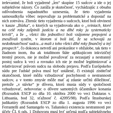
irelevantné, že boli vyjadrené „len“ skupine 15 sudcov a ide o jej
subjektívne názory. Čo zaráža je skutočnosť, vychádzajúc z obsahu
odôvodnenia napadnutého uznesenia, že tieto vyjadrenia
samosudkyňa vôbec nepovažuje za problematické a doposiaľ na
nich zotrváva. Zhrnúc tieto vyjadrenia o sudcoch, ktorí boli obvinení
v kauze „Búrka“, o ktorých sa vyjadrovala ako o
„sviniach, ktoré
na celé roky zašpinili justíciu a na dlhé roky ju systematicky
krivili",
a že „
všetci títo jednotlivci boli vzájomne prepojení a
zneužívali systém,
v
ktorom si boli istí, že sa schovajú za
nedotknuteľnosť sudcu...a mali z toho všetci dlhé roky finančný a iný
prospech“,
čo dokonca netvrdí ani prokurátor v obžalobe, tak tieto v
žiadnom inom, iba ak totalitnom štáte aplikujúcom inkvizičný
trestný proces, nie je možné považovať za nezaujatý a nestranný
postoj sudcu k veci a rovnako ich nie je možné legitimizovať a
relativizovať právom sudcu na slobodu prejavu. Podľa Európskeho
súdu pre ľudské práva musí byť ustálené, či existujú zistiteľné
skutočnosti, ktoré môžu vzbudzovať pochybnosti o nestrannosti
sudcov, a v tomto zmysle môže mať aj zdanie určitú dôležitosť,
pretože „v stávke“ je dôvera, ktorú musia súdy v spoločnosti
vzbudzovať, nehovoriac o dôvere samotných účastníkov konania
(Rozsudok ESĽP zo dňa 10. októbra 2000 vo veci Daktaras v.
Lithuania, bod 32, sťažnosť č. 42095/98). Podľa štrasburskej
judikatúry (Rozsudok ESĽP zo dňa 1. augusta 1996 vo veci
Ferrantelli and Santangelo vs. Taliansko) existencia nestrannosti pre
účely ČI. 6 ods. 1 Dohovoru musí byť určená podľa subjektívneho