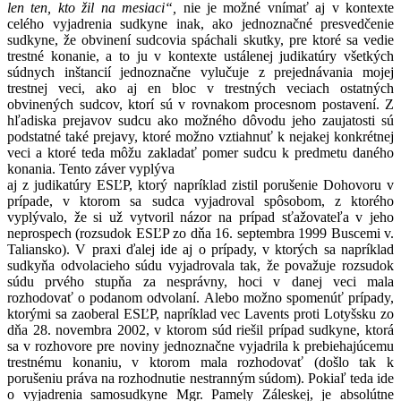
len ten, kto žil na mesiaci“,
nie je možné vnímať aj v kontexte
celého vyjadrenia sudkyne inak, ako jednoznačné presvedčenie
sudkyne, že obvinení sudcovia spáchali skutky, pre ktoré sa vedie
trestné konanie, a to ju v kontexte ustálenej judikatúry všetkých
súdnych inštancií jednoznačne vylučuje z prejednávania mojej
trestnej veci, ako aj en bloc v trestných veciach ostatných
obvinených sudcov, ktorí sú v rovnakom procesnom postavení. Z
hľadiska prejavov sudcu ako možného dôvodu jeho zaujatosti sú
podstatné také prejavy, ktoré možno vztiahnuť k nejakej konkrétnej
veci a ktoré teda môžu zakladať pomer sudcu k predmetu daného
konania. Tento záver vyplýva
aj z judikatúry ESĽP, ktorý napríklad zistil porušenie Dohovoru v
prípade, v ktorom sa sudca vyjadroval spôsobom, z ktorého
vyplývalo, že si už vytvoril názor na prípad sťažovateľa v jeho
neprospech (rozsudok ESĽP zo dňa 16. septembra 1999 Buscemi v.
Taliansko). V praxi ďalej ide aj o prípady, v ktorých sa napríklad
sudkyňa odvolacieho súdu vyjadrovala tak, že považuje rozsudok
súdu prvého stupňa za nesprávny, hoci v danej veci mala
rozhodovať o podanom odvolaní. Alebo možno spomenúť prípady,
ktorými sa zaoberal ESĽP, napríklad vec Lavents proti Lotyšsku zo
dňa 28. novembra 2002, v ktorom súd riešil prípad sudkyne, ktorá
sa v rozhovore pre noviny jednoznačne vyjadrila k prebiehajúcemu
trestnému konaniu, v ktorom mala rozhodovať (došlo tak k
porušeniu práva na rozhodnutie nestranným súdom). Pokiaľ teda ide
o vyjadrenia samosudkyne Mgr. Pamely Záleskej, je absolútne