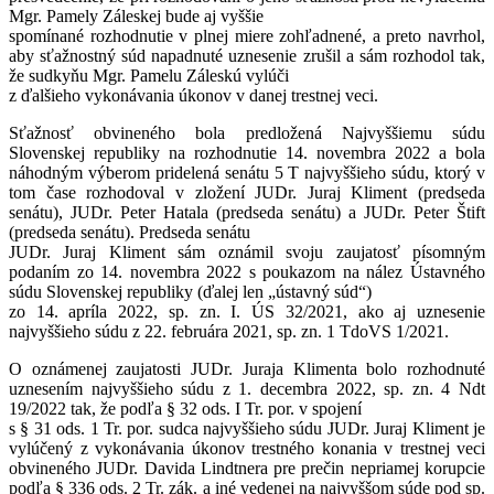
Mgr. Pamely Záleskej bude aj vyššie
spomínané rozhodnutie v plnej miere zohľadnené, a preto navrhol,
aby sťažnostný súd napadnuté uznesenie zrušil a sám rozhodol tak,
že sudkyňu Mgr. Pamelu Záleskú vylúči
z ďalšieho vykonávania úkonov v danej trestnej veci.
Sťažnosť obvineného bola predložená Najvyššiemu súdu
Slovenskej republiky na rozhodnutie 14. novembra 2022 a bola
náhodným výberom pridelená senátu 5 T najvyššieho súdu, ktorý v
tom čase rozhodoval v zložení JUDr. Juraj Kliment (predseda
senátu), JUDr. Peter Hatala (predseda senátu) a JUDr. Peter Štift
(predseda senátu). Predseda senátu
JUDr. Juraj Kliment sám oznámil svoju zaujatosť písomným
podaním zo 14. novembra 2022 s poukazom na nález Ústavného
súdu Slovenskej republiky (ďalej len „ústavný súd“)
zo 14. apríla 2022, sp. zn. I. ÚS 32/2021, ako aj uznesenie
najvyššieho súdu z 22. februára 2021, sp. zn. 1 TdoVS 1/2021.
O oznámenej zaujatosti JUDr. Juraja Klimenta bolo rozhodnuté
uznesením najvyššieho súdu z 1. decembra 2022, sp. zn. 4 Ndt
19/2022 tak, že podľa § 32 ods. I Tr. por. v spojení
s § 31 ods. 1 Tr. por. sudca najvyššieho súdu JUDr. Juraj Kliment je
vylúčený z vykonávania úkonov trestného konania v trestnej veci
obvineného JUDr. Davida Lindtnera pre prečin nepriamej korupcie
podľa § 336 ods. 2 Tr. zák. a iné vedenej na najvyššom súde pod sp.