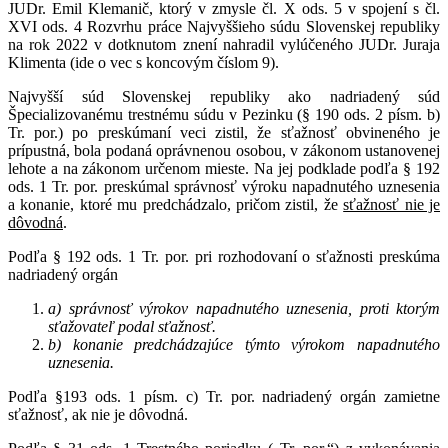
JUDr. Emil Klemanič, ktorý v zmysle čl. X ods. 5 v spojení s čl.
XVI ods. 4 Rozvrhu práce Najvyššieho súdu Slovenskej republiky
na rok 2022 v dotknutom znení nahradil vylúčeného JUDr. Juraja
Klimenta (ide o vec s koncovým číslom 9).
Najvyšší súd Slovenskej republiky ako nadriadený súd
Špecializovanému trestnému súdu v Pezinku (§ 190 ods. 2 písm. b)
Tr. por.) po preskúmaní veci zistil, že sťažnosť obvineného je
prípustná, bola podaná oprávnenou osobou, v zákonom ustanovenej
lehote a na zákonom určenom mieste. Na jej podklade podľa § 192
ods. 1 Tr. por. preskúmal správnosť výroku napadnutého uznesenia
a konanie, ktoré mu predchádzalo, pričom zistil, že
sťažnosť nie je
dôvodná
.
Podľa § 192 ods. 1 Tr. por. pri rozhodovaní o sťažnosti preskúma
nadriadený orgán
a) správnosť výrokov napadnutého uznesenia, proti ktorým
sťažovateľ podal sťažnosť.
b) konanie predchádzajúce týmto výrokom napadnutého
uznesenia.
Podľa §193 ods. 1 písm. c) Tr. por. nadriadený orgán zamietne
sťažnosť, ak nie je dôvodná.