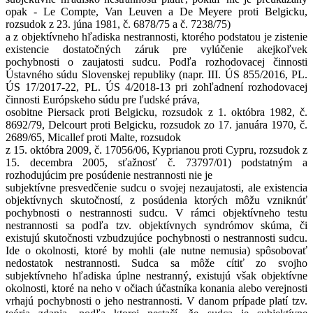
opak - Le Compte, Van Leuven a De Meyere proti Belgicku,
rozsudok z 23. júna 1981, č. 6878/75 a č. 7238/75)
a z objektívneho hľadiska nestrannosti, ktorého podstatou je zistenie
existencie dostatočných záruk pre vylúčenie akejkoľvek
pochybnosti o zaujatosti sudcu. Podľa rozhodovacej činnosti
Ústavného súdu Slovenskej republiky (napr. III. ÚS 855/2016, PL.
ÚS 17/2017-22, PL. ÚS 4/2018-13 pri zohľadnení rozhodovacej
činnosti Európskeho súdu pre ľudské práva,
osobitne Piersack proti Belgicku, rozsudok z 1. októbra 1982, č.
8692/79, Delcourt proti Belgicku, rozsudok zo 17. januára 1970, č.
2689/65, Micallef proti Malte, rozsudok
z 15. októbra 2009, č. 17056/06, Kyprianou proti Cypru, rozsudok z
15. decembra 2005, sťažnosť č. 73797/01) podstatným a
rozhodujúcim pre posúdenie nestrannosti nie je
subjektívne presvedčenie sudcu o svojej nezaujatosti, ale existencia
objektívnych skutočností, z posúdenia ktorých môžu vzniknúť
pochybnosti o nestrannosti sudcu. V rámci objektívneho testu
nestrannosti sa podľa tzv. objektívnych syndrómov skúma, či
existujú skutočnosti vzbudzujúce pochybnosti o nestrannosti sudcu.
Ide o okolnosti, ktoré by mohli (ale nutne nemusia) spôsobovať
nedostatok nestrannosti. Sudca sa môže cítiť zo svojho
subjektívneho hľadiska úplne nestranný, existujú však objektívne
okolnosti, ktoré na neho v očiach účastníka konania alebo verejnosti
vrhajú pochybnosti o jeho nestrannosti. V danom prípade platí tzv.