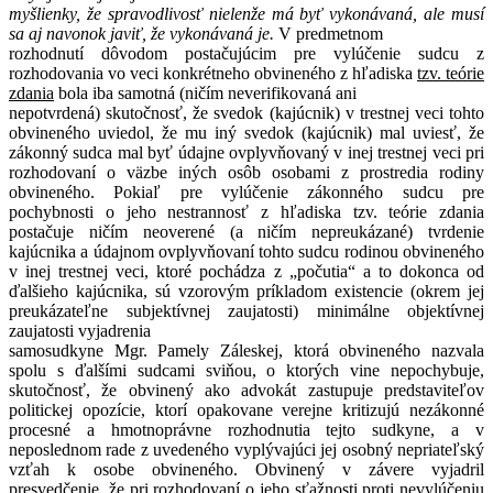
myšlienky, že spravodlivosť nielenže má byť vykonávaná, ale musí
sa aj navonok javiť, že vykonávaná je.
V predmetnom
rozhodnutí dôvodom postačujúcim pre vylúčenie sudcu z
rozhodovania vo veci konkrétneho obvineného z hľadiska
tzv. teórie
zdania
bola iba samotná (ničím neverifikovaná ani
nepotvrdená) skutočnosť, že svedok (kajúcnik) v trestnej veci tohto
obvineného uviedol, že mu iný svedok (kajúcnik) mal uviesť, že
zákonný sudca mal byť údajne ovplyvňovaný v inej trestnej veci pri
rozhodovaní o väzbe iných osôb osobami z prostredia rodiny
obvineného. Pokiaľ pre vylúčenie zákonného sudcu pre
pochybnosti o jeho nestrannosť z hľadiska tzv. teórie zdania
postačuje ničím neoverené (a ničím nepreukázané) tvrdenie
kajúcnika a údajnom ovplyvňovaní tohto sudcu rodinou obvineného
v inej trestnej veci, ktoré pochádza z „počutia“ a to dokonca od
ďalšieho kajúcnika, sú vzorovým príkladom existencie (okrem jej
preukázateľne subjektívnej zaujatosti) minimálne objektívnej
zaujatosti vyjadrenia
samosudkyne Mgr. Pamely Záleskej, ktorá obvineného nazvala
spolu s ďalšími sudcami sviňou, o ktorých vine nepochybuje,
skutočnosť, že obvinený ako advokát zastupuje predstaviteľov
politickej opozície, ktorí opakovane verejne kritizujú nezákonné
procesné a hmotnoprávne rozhodnutia tejto sudkyne, a v
neposlednom rade z uvedeného vyplývajúci jej osobný nepriateľský
vzťah k osobe obvineného. Obvinený v závere vyjadril
presvedčenie, že pri rozhodovaní o jeho sťažnosti proti nevylúčeniu