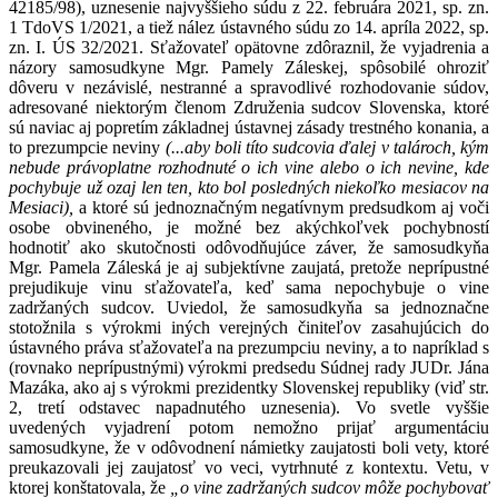
42185/98), uznesenie najvyššieho súdu z 22. februára 2021, sp. zn.
1 TdoVS 1/2021, a tiež nález ústavného súdu zo 14. apríla 2022, sp.
zn. I. ÚS 32/2021. Sťažovateľ opätovne zdôraznil, že vyjadrenia a
názory samosudkyne Mgr. Pamely Záleskej, spôsobilé ohroziť
dôveru v nezávislé, nestranné a spravodlivé rozhodovanie súdov,
adresované niektorým členom Združenia sudcov Slovenska, ktoré
sú naviac aj popretím základnej ústavnej zásady trestného konania, a
to prezumpcie neviny
(...aby boli títo sudcovia ďalej v talároch, kým
nebude právoplatne rozhodnuté o ich vine alebo o ich nevine, kde
pochybuje už ozaj len ten, kto bol posledných niekoľko mesiacov na
Mesiaci),
a ktoré sú jednoznačným negatívnym predsudkom aj voči
osobe obvineného, je možné bez akýchkoľvek pochybností
hodnotiť ako skutočnosti odôvodňujúce záver, že samosudkyňa
Mgr. Pamela Záleská je aj subjektívne zaujatá, pretože neprípustné
prejudikuje vinu sťažovateľa, keď sama nepochybuje o vine
zadržaných sudcov. Uviedol, že samosudkyňa sa jednoznačne
stotožnila s výrokmi iných verejných činiteľov zasahujúcich do
ústavného práva sťažovateľa na prezumpciu neviny, a to napríklad s
(rovnako neprípustnými) výrokmi predsedu Súdnej rady JUDr. Jána
Mazáka, ako aj s výrokmi prezidentky Slovenskej republiky (viď str.
2, tretí odstavec napadnutého uznesenia). Vo svetle vyššie
uvedených vyjadrení potom nemožno prijať argumentáciu
samosudkyne, že v odôvodnení námietky zaujatosti boli vety, ktoré
preukazovali jej zaujatosť vo veci, vytrhnuté z kontextu. Vetu, v
ktorej konštatovala, že
„o vine zadržaných sudcov môže pochybovať