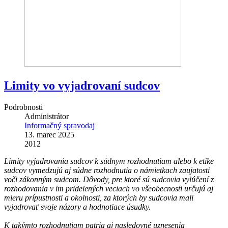
Limity vo vyjadrovaní sudcov
Podrobnosti
Administrátor
Informačný spravodaj
13. marec 2025
2012
Limity vyjadrovania sudcov k súdnym rozhodnutiam alebo k etike
sudcov vymedzujú aj súdne rozhodnutia o námietkach zaujatosti
voči zákonným sudcom. Dôvody, pre ktoré sú sudcovia vylúčení z
rozhodovania v im pridelených veciach vo všeobecnosti určujú aj
mieru prípustnosti a okolnosti, za ktorých by sudcovia mali
vyjadrovať svoje názory a hodnotiace úsudky.
K takýmto rozhodnutiam patria aj nasledovné uznesenia