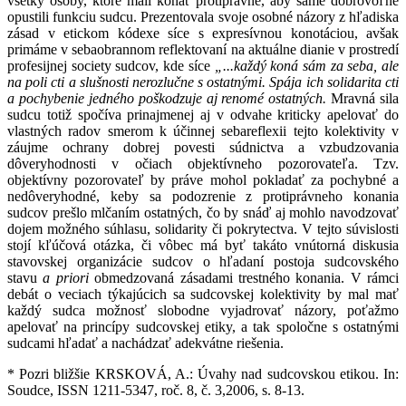
všetky osoby, ktoré mali konať protiprávne, aby samé dobrovoľne
opustili funkciu sudcu. Prezentovala svoje osobné názory z hľadiska
zásad v etickom kódexe síce s expresívnou konotáciou, avšak
primáme v sebaobrannom reflektovaní na aktuálne dianie v prostredí
profesijnej society sudcov, kde síce
„...každý koná sám za seba, ale
na poli cti a slušnosti nerozlučne s ostatnými. Spája ich solidarita cti
a pochybenie jedného poškodzuje aj renomé ostatných.
Mravná sila
sudcu totiž spočíva prinajmenej aj v odvahe kriticky apelovať do
vlastných radov smerom k účinnej sebareflexii tejto kolektivity v
záujme ochrany dobrej povesti súdnictva a vzbudzovania
dôveryhodnosti v očiach objektívneho pozorovateľa. Tzv.
objektívny pozorovateľ by práve mohol pokladať za pochybné a
nedôveryhodné, keby sa podozrenie z protiprávneho konania
sudcov prešlo mlčaním ostatných, čo by snáď aj mohlo navodzovať
dojem možného súhlasu, solidarity či pokrytectva. V tejto súvislosti
stojí kľúčová otázka, či vôbec má byť takáto vnútorná diskusia
stavovskej organizácie sudcov o hľadaní postoja sudcovského
stavu
a priori
obmedzovaná zásadami trestného konania. V rámci
debát o veciach týkajúcich sa sudcovskej kolektivity by mal mať
každý sudca možnosť slobodne vyjadrovať názory, poťažmo
apelovať na princípy sudcovskej etiky, a tak spoločne s ostatnými
sudcami hľadať a nachádzať adekvátne riešenia.
* Pozri bližšie KRSKOVÁ, A.: Úvahy nad sudcovskou etikou. In:
Soudce, ISSN 1211-5347, roč. 8, č. 3,2006, s. 8-13.