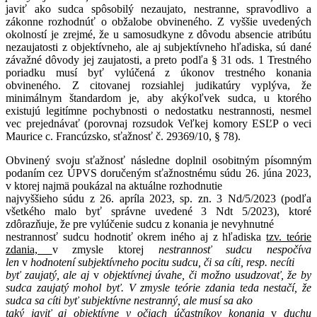
javiť ako sudca spôsobilý nezaujato, nestranne, spravodlivo a
zákonne rozhodnúť o obžalobe obvineného. Z vyššie uvedených
okolností je zrejmé, že u samosudkyne z dôvodu absencie atribútu
nezaujatosti z objektívneho, ale aj subjektívneho hľadiska, sú dané
závažné dôvody jej zaujatosti, a preto podľa § 31 ods. 1 Trestného
poriadku musí byť vylúčená z úkonov trestného konania
obvineného. Z citovanej rozsiahlej judikatúry vyplýva, že
minimálnym štandardom je, aby akýkoľvek sudca, u ktorého
existujú legitímne pochybnosti o nedostatku nestrannosti, nesmel
vec prejednávať (porovnaj rozsudok Veľkej komory ESĽP o veci
Maurice c. Francúzsko, sťažnosť č. 29369/10, § 78).
Obvinený svoju sťažnosť následne doplnil osobitným písomným
podaním cez ÚPVS doručeným sťažnostnému súdu 26. júna 2023,
v ktorej najmä poukázal na aktuálne rozhodnutie
najvyššieho súdu z 26. apríla 2023, sp. zn. 3 Nd/5/2023 (podľa
všetkého malo byť správne uvedené 3 Ndt 5/2023), ktoré
zdôrazňuje, že pre vylúčenie sudcu z konania je nevyhnutné
nestrannosť sudcu hodnotiť okrem iného aj z hľadiska
tzv. teórie
zdania,
v zmysle ktorej
nestrannosť sudcu nespočíva
len
v
hodnotení subjektívneho pocitu sudcu, či sa cíti, resp. necíti
byť zaujatý, ale aj
v
objektívnej úvahe, či možno usudzovať, že by
sudca zaujatý mohol byť. V zmysle teórie zdania teda nestačí, že
sudca sa cíti byť subjektívne nestranný, ale musí sa ako
taký javiť aj objektívne v očiach účastníkov konania
v
duchu