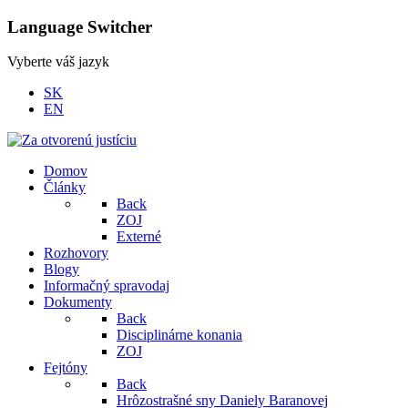
Language Switcher
Vyberte váš jazyk
SK
EN
Domov
Články
Back
ZOJ
Externé
Rozhovory
Blogy
Informačný spravodaj
Dokumenty
Back
Disciplinárne konania
ZOJ
Fejtóny
Back
Hrôzostrašné sny Daniely Baranovej