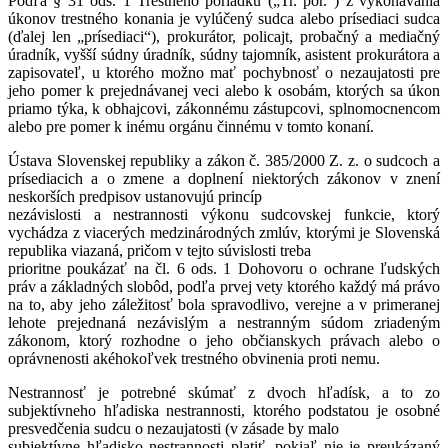
Podľa § 31 ods. 1 Trestného poriadku („Tr. por.“) z vykonávania
úkonov trestného konania je vylúčený sudca alebo prísediaci sudca
(ďalej len „prísediaci“), prokurátor, policajt, probačný a mediačný
úradník, vyšší súdny úradník, súdny tajomník, asistent prokurátora a
zapisovateľ, u ktorého možno mať pochybnosť o nezaujatosti pre
jeho pomer k prejednávanej veci alebo k osobám, ktorých sa úkon
priamo týka, k obhajcovi, zákonnému zástupcovi, splnomocnencom
alebo pre pomer k inému orgánu činnému v tomto konaní.
Ústava Slovenskej republiky a zákon č. 385/2000 Z. z. o sudcoch a
prísediacich a o zmene a doplnení niektorých zákonov v znení
neskorších predpisov ustanovujú princíp
nezávislosti a nestrannosti výkonu sudcovskej funkcie, ktorý
vychádza z viacerých medzinárodných zmlúv, ktorými je Slovenská
republika viazaná, pričom v tejto súvislosti treba
prioritne poukázať na čl. 6 ods. 1 Dohovoru o ochrane ľudských
práv a základných slobôd, podľa prvej vety ktorého každý má právo
na to, aby jeho záležitosť bola spravodlivo, verejne a v primeranej
lehote prejednaná nezávislým a nestranným súdom zriadeným
zákonom, ktorý rozhodne o jeho občianskych právach alebo o
oprávnenosti akéhokoľvek trestného obvinenia proti nemu.
Nestrannosť je potrebné skúmať z dvoch hľadísk, a to zo
subjektívneho hľadiska nestrannosti, ktorého podstatou je osobné
presvedčenia sudcu o nezaujatosti (v zásade by malo
subjektívne hľadisko nestrannosti platiť, pokiaľ nie je preukázaný