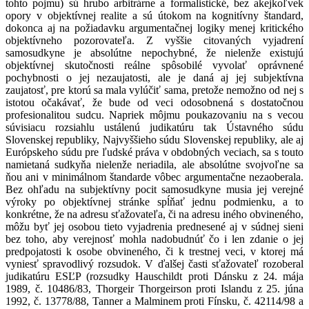
tohto pojmu) sú hrubo arbitrárne a formalistické, bez akejkoľvek
opory v objektívnej realite a sú útokom na kognitívny štandard,
dokonca aj na požiadavku argumentačnej logiky menej kritického
objektívneho pozorovateľa. Z vyššie citovaných vyjadrení
samosudkyne je absolútne nepochybné, že nielenže existujú
objektívnej skutočnosti reálne spôsobilé vyvolať oprávnené
pochybnosti o jej nezaujatosti, ale je daná aj jej subjektívna
zaujatosť, pre ktorú sa mala vylúčiť sama, pretože nemožno od nej s
istotou očakávať, že bude od veci odosobnená s dostatočnou
profesionalitou sudcu. Napriek môjmu poukazovaniu na s vecou
súvisiacu rozsiahlu ustálenú judikatúru tak Ústavného súdu
Slovenskej republiky, Najvyššieho súdu Slovenskej republiky, ale aj
Európskeho súdu pre ľudské práva v obdobných veciach, sa s touto
namietaná sudkyňa nielenže neriadila, ale absolútne svojvoľne sa
ňou ani v minimálnom štandarde vôbec argumentačne nezaoberala.
Bez ohľadu na subjektívny pocit samosudkyne musia jej verejné
výroky po objektívnej stránke spĺňať jednu podmienku, a to
konkrétne, že na adresu sťažovateľa, či na adresu iného obvineného,
môžu byť jej osobou tieto vyjadrenia prednesené aj v súdnej sieni
bez toho, aby verejnosť mohla nadobudnúť čo i len zdanie o jej
predpojatosti k osobe obvineného, či k trestnej veci, v ktorej má
vyniesť spravodlivý rozsudok. V ďalšej časti sťažovateľ rozoberal
judikatúru ESĽP (rozsudky Hauschildt proti Dánsku z 24. mája
1989, č. 10486/83, Thorgeir Thorgeirson proti Islandu z 25. júna
1992, č. 13778/88, Tanner a Malminem proti Fínsku, č. 42114/98 a