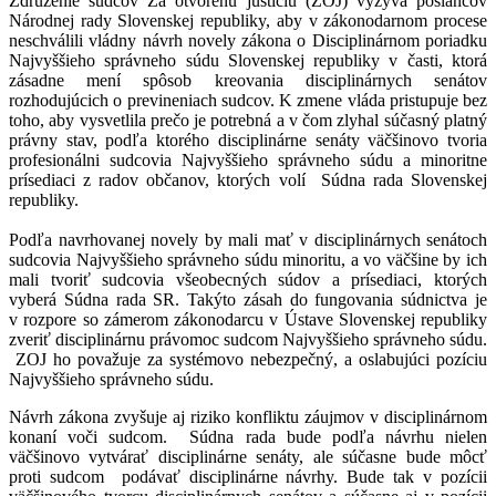
Združenie sudcov Za otvorenú justíciu (ZOJ) vyzýva poslancov
Národnej rady Slovenskej republiky, aby v zákonodarnom procese
neschválili vládny návrh novely zákona o Disciplinárnom poriadku
Najvyššieho správneho súdu Slovenskej republiky v časti, ktorá
zásadne mení spôsob kreovania disciplinárnych senátov
rozhodujúcich o previneniach sudcov. K zmene vláda pristupuje bez
toho, aby vysvetlila prečo je potrebná a v čom zlyhal súčasný platný
právny stav, podľa ktorého disciplinárne senáty väčšinovo tvoria
profesionálni sudcovia Najvyššieho správneho súdu a minoritne
prísediaci z radov občanov, ktorých volí Súdna rada Slovenskej
republiky.
Podľa navrhovanej novely by mali mať v disciplinárnych senátoch
sudcovia Najvyššieho správneho súdu minoritu, a vo väčšine by ich
mali tvoriť sudcovia všeobecných súdov a prísediaci, ktorých
vyberá Súdna rada SR. Takýto zásah do fungovania súdnictva je
v rozpore so zámerom zákonodarcu v Ústave Slovenskej republiky
zveriť disciplinárnu právomoc sudcom Najvyššieho správneho súdu.
ZOJ ho považuje za systémovo nebezpečný, a oslabujúci pozíciu
Najvyššieho správneho súdu.
Návrh zákona zvyšuje aj riziko konfliktu záujmov v disciplinárnom
konaní voči sudcom. Súdna rada bude podľa návrhu nielen
väčšinovo vytvárať disciplinárne senáty, ale súčasne bude môcť
proti sudcom podávať disciplinárne návrhy. Bude tak v pozícii