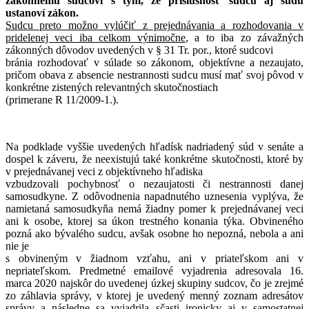
zákonnému sudcovi s tým, že príslušnosť sudcu aj súdu
ustanoví zákon.
Sudcu preto možno vylúčiť z prejednávania a rozhodovania v
pridelenej veci iba celkom výnimočne
, a to iba zo závažných
zákonných dôvodov uvedených v § 31 Tr. por., ktoré sudcovi
bránia rozhodovať v súlade so zákonom, objektívne a nezaujato,
pričom obava z absencie nestrannosti sudcu musí mať svoj pôvod v
konkrétne zistených relevantných skutočnostiach
(primerane R 11/2009-1.).
Na podklade vyššie uvedených hľadísk nadriadený súd v senáte a
dospel k záveru, že neexistujú také konkrétne skutočnosti, ktoré by
v prejednávanej veci z objektívneho hľadiska
vzbudzovali pochybnosť o nezaujatosti či nestrannosti danej
samosudkyne. Z odôvodnenia napadnutého uznesenia vyplýva, že
namietaná samosudkyňa nemá žiadny pomer k prejednávanej veci
ani k osobe, ktorej sa úkon trestného konania týka. Obvineného
pozná ako bývalého sudcu, avšak osobne ho nepozná, nebola a ani
nie je
s obvineným v žiadnom vzťahu, ani v priateľskom ani v
nepriateľskom. Predmetné emailové vyjadrenia adresovala 16.
marca 2020 najskôr do uvedenej úzkej skupiny sudcov, čo je zrejmé
zo záhlavia správy, v ktorej je uvedený menný zoznam adresátov
správy a následne sa vyjadrila sčasti ironicky aj v samostatnej