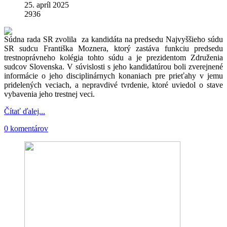
25. apríl 2025
2936
Súdna rada SR zvolila za kandidáta na predsedu Najvyššieho súdu
SR sudcu Františka Moznera, ktorý zastáva funkciu predsedu
trestnoprávneho kolégia tohto súdu a je prezidentom Združenia
sudcov Slovenska. V súvislosti s jeho kandidatúrou boli zverejnené
informácie o jeho disciplinárnych konaniach pre prieťahy v jemu
pridelených veciach, a nepravdivé tvrdenie, ktoré uviedol o stave
vybavenia jeho trestnej veci.
Čítať ďalej...
0 komentárov