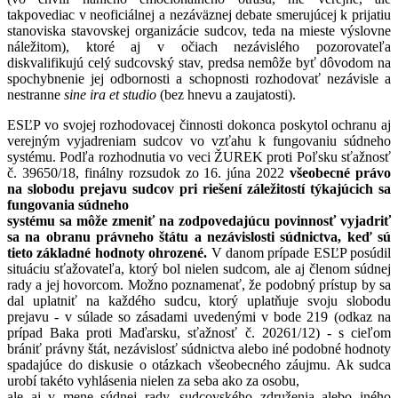
takpovediac v neoficiálnej a nezáväznej debate smerujúcej k prijatiu
stanoviska stavovskej organizácie sudcov, teda na mieste výslovne
náležitom), ktoré aj v očiach nezávislého pozorovateľa
diskvalifikujú celý sudcovský stav, predsa nemôže byť dôvodom na
spochybnenie jej odbornosti a schopnosti rozhodovať nezávisle a
nestranne
sine ira et studio
(bez hnevu a zaujatosti).
ESĽP vo svojej rozhodovacej činnosti dokonca poskytol ochranu aj
verejným vyjadreniam sudcov vo vzťahu k fungovaniu súdneho
systému. Podľa rozhodnutia vo veci ŽUREK proti Poľsku sťažnosť
č. 39650/18, finálny rozsudok zo 16. júna 2022
všeobecné právo
na slobodu prejavu sudcov pri riešení záležitostí týkajúcich sa
fungovania súdneho
systému sa môže zmeniť na zodpovedajúcu povinnosť vyjadriť
sa na obranu právneho štátu a nezávislosti súdnictva, keď sú
tieto základné hodnoty ohrozené.
V danom prípade ESĽP posúdil
situáciu sťažovateľa, ktorý bol nielen sudcom, ale aj členom súdnej
rady a jej hovorcom. Možno poznamenať, že podobný prístup by sa
dal uplatniť na každého sudcu, ktorý uplatňuje svoju slobodu
prejavu - v súlade so zásadami uvedenými v bode 219 (odkaz na
prípad Baka proti Maďarsku, sťažnosť č. 20261/12) - s cieľom
brániť právny štát, nezávislosť súdnictva alebo iné podobné hodnoty
spadajúce do diskusie o otázkach všeobecného záujmu. Ak sudca
urobí takéto vyhlásenia nielen za seba ako za osobu,
ale aj v mene súdnej rady, sudcovského združenia alebo iného