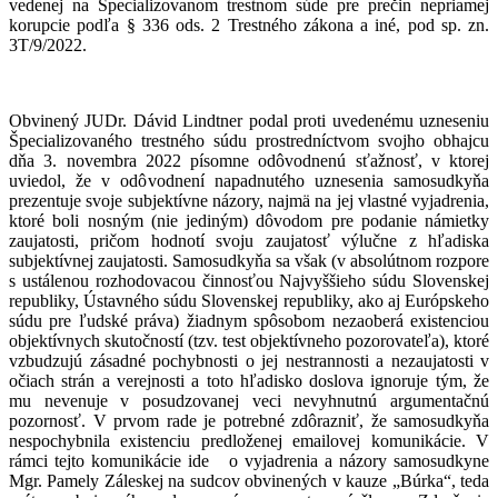
vedenej na Špecializovanom trestnom súde pre prečin nepriamej
korupcie podľa § 336 ods. 2 Trestného zákona a iné, pod sp. zn.
3T/9/2022.
Obvinený JUDr. Dávid Lindtner podal proti uvedenému uzneseniu
Špecializovaného trestného súdu prostredníctvom svojho obhajcu
dňa 3. novembra 2022 písomne odôvodnenú sťažnosť, v ktorej
uviedol, že v odôvodnení napadnutého uznesenia samosudkyňa
prezentuje svoje subjektívne názory, najmä na jej vlastné vyjadrenia,
ktoré boli nosným (nie jediným) dôvodom pre podanie námietky
zaujatosti, pričom hodnotí svoju zaujatosť výlučne z hľadiska
subjektívnej zaujatosti. Samosudkyňa sa však (v absolútnom rozpore
s ustálenou rozhodovacou činnosťou Najvyššieho súdu Slovenskej
republiky, Ústavného súdu Slovenskej republiky, ako aj Európskeho
súdu pre ľudské práva) žiadnym spôsobom nezaoberá existenciou
objektívnych skutočností (tzv. test objektívneho pozorovateľa), ktoré
vzbudzujú zásadné pochybnosti o jej nestrannosti a nezaujatosti v
očiach strán a verejnosti a toto hľadisko doslova ignoruje tým, že
mu nevenuje v posudzovanej veci nevyhnutnú argumentačnú
pozornosť. V prvom rade je potrebné zdôrazniť, že samosudkyňa
nespochybnila existenciu predloženej emailovej komunikácie. V
rámci tejto komunikácie ide o vyjadrenia a názory samosudkyne
Mgr. Pamely Záleskej na sudcov obvinených v kauze „Búrka“, teda