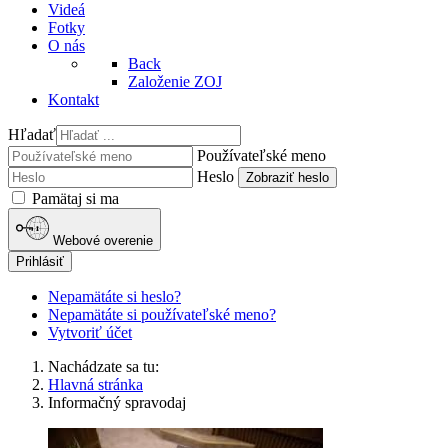
Videá
Fotky
O nás
Back
Založenie ZOJ
Kontakt
Hľadať
Používateľské meno
Heslo
Zobraziť heslo
Pamätaj si ma
Webové overenie
Prihlásiť
Nepamätáte si heslo?
Nepamätáte si používateľské meno?
Vytvoriť účet
Nachádzate sa tu:
Hlavná stránka
Informačný spravodaj