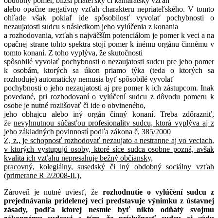
obdobný pomer, bližší priateľský či kamarátsky vzťah
alebo opačne negatívny vzťah charakteru nepriateľského. V tomto
ohľade však pokiaľ ide spôsobilosť vyvolať pochybnosti o
nezaujatosti sudcu s následkom jeho vylúčenia z konania
a rozhodovania, vzťah s najväčším potenciálom je pomer k veci a na
opačnej strane tohto spektra stojí pomer k inému orgánu činnému v
tomto konaní. Z toho vyplýva, že skutočnosti
spôsobilé vyvolať pochybnosti o nezaujatosti sudcu pre jeho pomer
k osobám, ktorých sa úkon priamo týka (teda o ktorých sa
rozhoduje) automaticky nemusia byť spôsobilé vyvolať
pochybnosti o jeho nezaujatosti aj pre pomer k ich zástupcom. Inak
povedané, pri rozhodovaní o vylúčení sudcu z dôvodu pomeru k
osobe je nutné rozlišovať či ide o obvineného,
jeho obhajcu alebo iný orgán činný konaní. Treba zdôrazniť,
že
nevyhnutnou súčasťou profesionality sudcu, ktorá vyplýva aj z
jeho základných povinností podľa zákona č, 385/2000
Z, z., je schopnosť rozhodovať nezaujato a nestranne aj vo veciach,
v ktorých vystupujú osoby, ktoré síce sudca osobne pozná, avšak
kvalita ich vzťahu nepresahuje bežný občiansky,
pracovný, kolegiálny, susedský či iný obdobný sociálny vzťah
(primerane R 2/2008-II.),
Zároveň je nutné uviesť, že
rozhodnutie o vylúčení sudcu z
prejednávania pridelenej veci predstavuje výnimku z ústavnej
zásady, podľa ktorej nesmie byť nikto odňatý svojmu