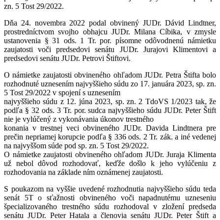
zn. 5 Tost 29/2022.
Dňa 24. novembra 2022 podal obvinený JUDr. Dávid Lindtner,
prostredníctvom svojho obhajcu JUDr. Milana Cíbika, v zmysle
ustanovenia § 31 ods. 1 Tr. por. písomne odôvodnenú námietku
zaujatosti voči predsedovi senátu JUDr. Jurajovi Klimentovi a
predsedovi senátu JUDr. Petrovi Štiftovi.
O námietke zaujatosti obvineného ohľadom JUDr. Petra Štifta bolo
rozhodnuté uznesením najvyššieho súdu zo 17. januára 2023, sp. zn.
5 Tost 29/2022 v spojení s uznesením
najvyššieho súdu z 12. júna 2023, sp. zn. 2 TdoVS 1/2023 tak, že
podľa § 32 ods. 3 Tr. por. sudca najvyššieho súdu JUDr. Peter Štift
nie je vylúčený z vykonávania úkonov trestného
konania v trestnej veci obvineného JUDr. Davida Lindtnera pre
prečin nepriamej korupcie podľa § 336 ods. 2 Tr. zák. a iné vedenej
na najvyššom súde pod sp. zn. 5 Tost 29/2022.
O námietke zaujatosti obvineného ohľadom JUDr. Juraja Klimenta
už nebol dôvod rozhodovať, keďže došlo k jeho vylúčeniu z
rozhodovania na základe ním oznámenej zaujatosti.
S poukazom na vyššie uvedené rozhodnutia najvyššieho súdu teda
senát 5T o sťažnosti obvineného voči napadnutému uzneseniu
špecializovaného trestného súdu rozhodoval v zložení predseda
senátu JUDr. Peter Hatala a členovia senátu JUDr. Peter Štift a