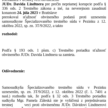
JUDr. Davida Lindtnera
pre prečin nepriamej korupcie podľa §
336 ods. 2 Trestného zákona a iné, na neverejnom zasadnutí
konanom
24. júla 2023
v Bratislave
prerokoval sťažnosť obvineného podanú proti uzneseniu
samosudkyne Špecializovaného trestného súdu v Pezinku z 12.
októbra 2022, sp. zn. 3T/9/2022, a takto
rozhodol:
Podľa § 193 ods. 1 písm. c) Trestného poriadku sťažnosť
obvineného JUDr. Davida Lindtnera sa zamieta.
Odôvodnenie:
Samosudkyňa Špecializovaného trestného súdu v Pezinku
uznesením, sp. zn. 3T/9/2022, z 12. októbra 2022 (č. 1. 7401 a
nasl.) rozhodla tak, že podľa § 32 ods. 3 Trestného poriadku
sudkyňa Mgr. Pamela Záleská nie je vylúčená z prejednávania
trestnej veci proti obvinenému JUDr. Dávidovi Lindtnerovi