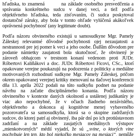
hľadiska, to znamená na základe osobného presvedčenia a
správania konkrétneho sudcu v danej veci, a tiež podľa
objektívneho hľadiska, teda zisťovaním, či sudca poskytoval
dostatočné záruky, aby bola v tomto ohľade vylúčená akákoľvek
oprávnená pochybnosť (any legitimate doubt).
Podľa názoru obvineného existujú u samosudkyne Mgr. Pamely
Záleskej relevantné dôvodné pochybnosti ojej nezaujatosti a
nestrannosti pre jej pomer k veci a jeho osobe. Ďalším dôvodom pre
podanie námietky zaujatosti bola skutočnosť, že obvinený je
zároveň obhajcom v trestnom konaní vedenom proti JUDr.
Róbertovi Kaliňákovi a doc. JUDr. Róbertovi Ficovi, CSc., ktorí
opakovane verejne poukazujú na podozrenia z politicky a mediálne
motivovaných rozhodnutí sudkyne Mgr. Pamely Záleskej, pričom
okrem opakovanej verejnej kritiky menovaní na tlačovej konferencii
dňa 13. apríla 2022 podali na túto sudkyňu podnet na podanie
návrhu na začatie disciplinárneho konania. Podľa názoru
obvineného v kontexte daných okolností a ustálenej judikatúry je
viac ako nepochybné, že v očiach žiadneho nezávislého,
objektívneho a dokonca aj kognitívne menej vybaveného
pozorovateľa sa samosudkyňa, ktorá sa o skupine zadržaných
sudcov, do ktorej patrí aj obvinený, iba pár dní po ich protiústavnom
zadržaní a na základe zaujatých mediálnych výstupov
„mienkotvorných“ médií vyjadrí, že sú
„svine, o ktorých vine
pochybuje len ten, kto bol niekoľko mesiacov na mesiaci“,
nemôže