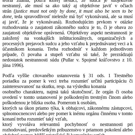
teória zdania, podľa ktorej nestačí, že sudca je subjektívne
nestranný, ale musí sa ako taký aj objektívne javiť v očiach
strán
{justice must not only by done, it must also be seen to be
done,
teda spravodlivosť nielenže má byť vykonávaná, ale sa musí
aj javiť, že je vykonávaná). Rozhodujúcim prvkom v otázke
rozhodovania o zaujatosti zákonného sudcu je to, či je obava zo
zaujatosti objektívne oprávnená. Objektívny aspekt nestrannosti je
založený na vonkajších inštitucionálnych, organizačných a
procesných prejavoch sudcu a jeho vzťahu k prejednávanej veci a k
účastníkom konania. Treba rozhodnúť v každom jednotlivom
prípade, či povaha a stupeň vzťahu sú také, že prezrádzajú
nedostatok nestrannosti súdu (Pullar v. Spojené kráľovstvo z 10.
júna 1996).
Podľa vyššie citovaného ustanovenia § 31 ods. 1 Trestného
poriadku za pomer k veci treba rozumieť určitú participáciu či
zainteresovanosť na skutku, resp. na výsledku konania
osobného charakteru, najmä takú skutočnosť, že orgán či osoba
uvedení v tomto ustanovení je poškodeným trestným činom alebo
poškodenou je blízka osoba. Pomerom k osobám,
ktorých sa úkon priamo týka, k obhajcovi, zákonnému zástupcovi,
splnomocnencovi alebo pre pomer k inému orgánu činnému v tomto
konaní treba rozumieť taký vzťah,
ktorý vyvoláva relevantnú pochybnosť o nestrannosti pri
rozhodovaní, predovšetkým príbuzenstvo v priamom pokolení alebo