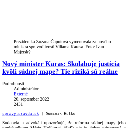
Prezidentka Zuzana Čaputová vymenovala za nového
ministra spravodlivosti Viliama Karasa. Foto: Ivan
Majerský
Nový minister Karas: Skolabuje justícia
kvôli súdnej mape? Tie riziká sú reálne
Podrobnosti
Administrátor
Externé
20. september 2022
2431
spravy.pravda.sk
 | Dominik Hutko
Sudcovia a advokáti upozorňujú, že reforma súdnej mapy jeho
predchodkyne Márie Kolíkovej (SaS) nie je dobre pripravená a