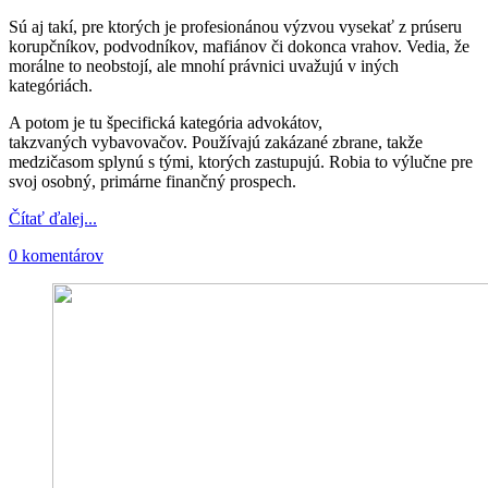
Sú aj takí, pre ktorých je profesionánou výzvou vysekať z prúseru
korupčníkov, podvodníkov, mafiánov či dokonca vrahov. Vedia, že
morálne to neobstojí, ale mnohí právnici uvažujú v iných
kategóriách.
A potom je tu špecifická kategória advokátov,
takzvaných vybavovačov. Používajú zakázané zbrane, takže
medzičasom splynú s tými, ktorých zastupujú. Robia to výlučne pre
svoj osobný, primárne finančný prospech.
Čítať ďalej...
0 komentárov