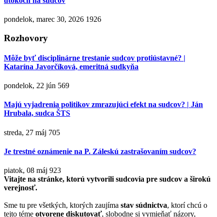
útokoch na sudcov
pondelok, marec 30, 2026
1926
Rozhovory
Môže byť disciplinárne trestanie sudcov protiústavné? |
Katarína Javorčíková, emeritná sudkyňa
pondelok, 22 jún
569
Majú vyjadrenia politikov zmrazujúci efekt na sudcov? | Ján
Hrubala, sudca ŠTS
streda, 27 máj
705
Je trestné oznámenie na P. Záleskú zastrašovaním sudcov?
piatok, 08 máj
923
Vitajte na stránke, ktorú vytvorili sudcovia pre sudcov a širokú
verejnosť.
Sme tu pre všetkých, ktorých zaujíma
stav súdnictva
, ktorí chcú o
tejto téme
otvorene diskutovať
, slobodne si vymieňať názory,