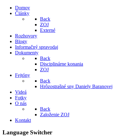
Domov
Články
Back
ZOJ
Externé
Rozhovory
Blogy
Informačný spravodaj
Dokumenty
Back
Disciplinárne konania
ZOJ
Fejtóny
Back
Hrôzostrašné sny Daniely Baranovej
Videá
Fotky
O nás
Back
Založenie ZOJ
Kontakt
Language Switcher