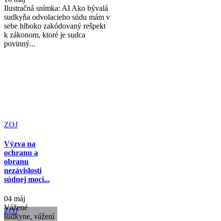
Ilustračná snímka: AI Ako bývalá
sudkyňa odvolacieho súdu mám v
sebe hlboko zakódovaný rešpekt
k zákonom, ktoré je sudca
povinný...
ZOJ
Výzva na
ochranu a
obranu
nezávislosti
súdnej moci...
04 máj
Vážené
ZOJ
sudkyne, vážení