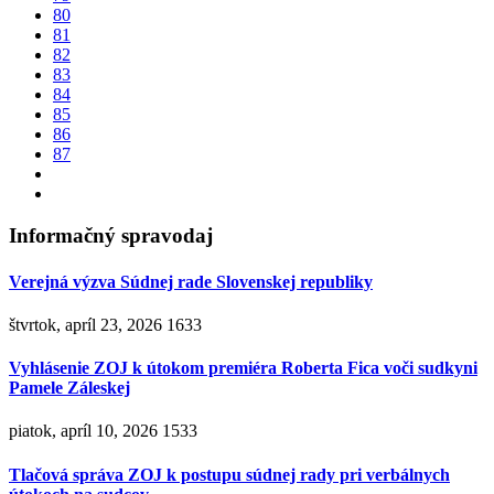
80
81
82
83
84
85
86
87
Informačný spravodaj
Verejná výzva Súdnej rade Slovenskej republiky
štvrtok, apríl 23, 2026
1633
Vyhlásenie ZOJ k útokom premiéra Roberta Fica voči sudkyni
Pamele Záleskej
piatok, apríl 10, 2026
1533
Tlačová správa ZOJ k postupu súdnej rady pri verbálnych