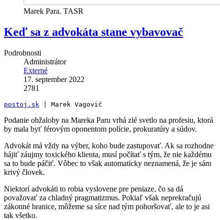
Marek Para. TASR
Keď sa z advokáta stane vybavovač
Podrobnosti
Administrátor
Externé
17. september 2022
2781
postoj.sk
 | Marek Vagovič
Podanie obžaloby na Mareka Paru vrhá zlé svetlo na profesiu, ktorá
by mala byť férovým oponentom polície, prokuratúry a súdov.
Advokát má vždy na výber, koho bude zastupovať. Ak sa rozhodne
hájiť záujmy toxického klienta, musí počítať s tým, že nie každému
sa to bude páčiť. Vôbec to však automaticky neznamená, že je sám
krivý človek.
Niektorí advokáti to robia vyslovene pre peniaze, čo sa dá
považovať za chladný pragmatizmus. Pokiaľ však neprekračujú
zákonné hranice, môžeme sa síce nad tým pohoršovať, ale to je asi
tak všetko.