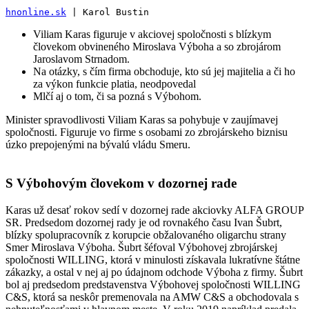
hnonline.sk
 | Karol Bustin
Viliam Karas figuruje v akciovej spoločnosti s blízkym
človekom obvineného Miroslava Výboha a so zbrojárom
Jaroslavom Strnadom.
Na otázky, s čím firma obchoduje, kto sú jej majitelia a či ho
za výkon funkcie platia, neodpovedal
Mlčí aj o tom, či sa pozná s Výbohom.
Minister spravodlivosti Viliam Karas sa pohybuje v zaujímavej
spoločnosti. Figuruje vo firme s osobami zo zbrojárskeho biznisu
úzko prepojenými na bývalú vládu Smeru.
S Výbohovým človekom v dozornej rade
Karas už desať rokov sedí v dozornej rade akciovky ALFA GROUP
SR. Predsedom dozornej rady je od rovnakého času Ivan Šubrt,
blízky spolupracovník z korupcie obžalovaného oligarchu strany
Smer Miroslava Výboha. Šubrt šéfoval Výbohovej zbrojárskej
spoločnosti WILLING, ktorá v minulosti získavala lukratívne štátne
zákazky, a ostal v nej aj po údajnom odchode Výboha z firmy. Šubrt
bol aj predsedom predstavenstva Výbohovej spoločnosti WILLING
C&S, ktorá sa neskôr premenovala na AMW C&S a obchodovala s