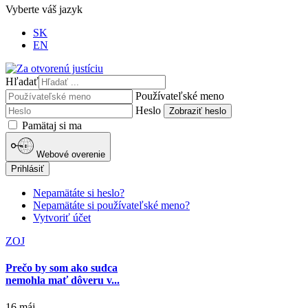
Vyberte váš jazyk
SK
EN
Hľadať
Používateľské meno
Heslo
Zobraziť heslo
Pamätaj si ma
Webové overenie
Prihlásiť
Nepamätáte si heslo?
Nepamätáte si používateľské meno?
Vytvoriť účet
ZOJ
Prečo by som ako sudca
nemohla mať dôveru v...
16 máj