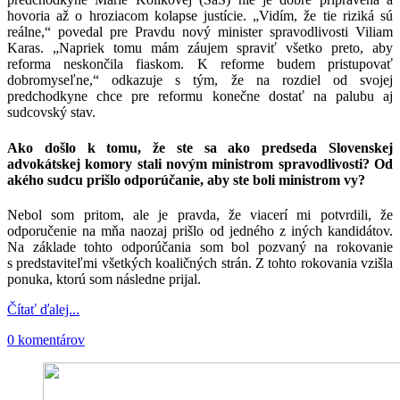
hovoria až o hroziacom kolapse justície. „Vidím, že tie riziká sú
reálne,“ povedal pre Pravdu nový minister spravodlivosti Viliam
Karas. „Napriek tomu mám záujem spraviť všetko preto, aby
reforma neskončila fiaskom. K reforme budem pristupovať
dobromyseľne,“ odkazuje s tým, že na rozdiel od svojej
predchodkyne chce pre reformu konečne dostať na palubu aj
sudcovský stav.
Ako došlo k tomu, že ste sa ako predseda Slovenskej
advokátskej komory stali novým ministrom spravodlivosti? Od
akého sudcu prišlo odporúčanie, aby ste boli ministrom vy?
Nebol som pritom, ale je pravda, že viacerí mi potvrdili, že
odporučenie na mňa naozaj prišlo od jedného z iných kandidátov.
Na základe tohto odporúčania som bol pozvaný na rokovanie
s predstaviteľmi všetkých koaličných strán. Z tohto rokovania vzišla
ponuka, ktorú som následne prijal.
Čítať ďalej...
0 komentárov