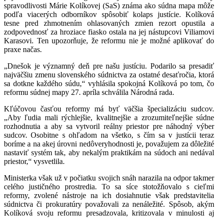
spravodlivosti Márie Kolíkovej (SaS) známa ako súdna mapa môže
podľa viacerých odborníkov spôsobiť kolaps justície. Kolíková
tesne pred zhmotnením ohlasovaných zmien rezort opustila a
zodpovednosť za hroziace fiasko ostala na jej nástupcovi Viliamovi
Karasovi. Ten upozorňuje, že reformu nie je možné aplikovať do
praxe načas.
„Dnešok je významný deň pre našu justíciu. Podarilo sa presadiť
najväčšiu zmenu slovenského súdnictva za ostatné desaťročia, ktorá
sa dotkne každého súdu,“ vyhlásila spokojná Kolíková po tom, čo
reformu súdnej mapy 27. apríla schválila Národná rada.
Kľúčovou časťou reformy má byť väčšia špecializáciu sudcov.
„Aby ľudia mali rýchlejšie, kvalitnejšie a zrozumiteľnejšie súdne
rozhodnutia a aby sa vytvoril reálny priestor pre náhodný výber
sudcov. Osobitne s ohľadom na všetko, s čím sa v justícii teraz
boríme a na akej úrovni nedôveryhodnosti je, považujem za dôležité
nastaviť systém tak, aby nekalým praktikám na súdoch ani nedával
priestor,“ vysvetlila.
Ministerka však už v počiatku svojich snáh narazila na odpor takmer
celého justičného prostredia. To sa síce stotožňovalo s cieľmi
reformy, zvolené nástroje na ich dosiahnutie však predstavitelia
súdnictva či prokuratúry považovali za nenáležité. Spôsob, akým
Kolíková svoju reformu presadzovala, kritizovala v minulosti aj