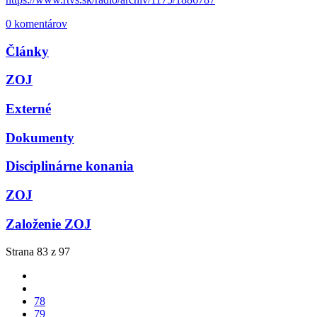
0 komentárov
Články
ZOJ
Externé
Dokumenty
Disciplinárne konania
ZOJ
Založenie ZOJ
Strana 83 z 97
78
79