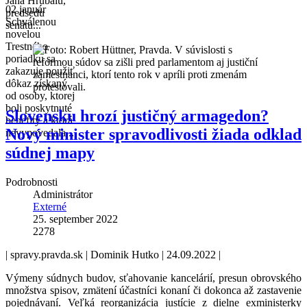
Jána Hrubalu,
02 január
predsedu
Schválenou
senátu...
novelou
Trestného
poriadku sa
zakazuje použiť
dôkaz získaný
od osoby, ktorej
boli poskytnuté
Slovensku hrozí justičný armagedon?
benefity a ktorá
Nový minister spravodlivosti žiada odklad
nevypovedala...
súdnej mapy
Podrobnosti
Administrátor
Externé
25. september 2022
2278
| spravy.pravda.sk |
Dominik Hutko |
24.09.2022 |
Výmeny súdnych budov, sťahovanie kancelárií, presun obrovského
množstva spisov, zmätení účastníci konaní či dokonca až zastavenie
pojednávaní. Veľká reorganizácia justície z dielne exministerky