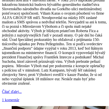
nehnuteľnosťami v hlavnom meste. V roku 2019 napríklad predala
lukratívnu historickú budovu bývalého generálneho riaditeľstva
Slovenského národného divadla na Gorkého ulici medzinárodnej
poisťovacej spoločnosti. Viliam Karas o svojom pôsobení vo firme
ALFA GROUP SR mlčí. Neodpovedal na otázky HN zaslané
mailom a SMS správou a nedvíhal telefón. Nevyjadril sa ani k tomu,
či sa pozná s Miroslavom Výbohom a či spolu mali nejaké
obchodné aktivity. Výboh je blízkym priateľom Roberta Fica a
jedným z najvplyvnejších ľudí v pozadí strany. O pár dní ho čaká
súd. Úrad špeciálnej prokuratúry ho obžaloval z prijímania 150-
tisícového úplatku pre Petra Pellegriniho. Ten si podľa svedectiev
„finančnú podporu“ údajne vypýtal v roku 2013, keď bol štátnym
tajomníkom na ministerstve financií. O korupcii vypovedajú bývalý
prezident Finančnej správy František Imrecze a podnikateľ Michal
Suchoba, ktorí zároveň priznávajú vinu. Výboh prebratie peňazí
popiera. Miroslav Výboh mal pre podozrenia z korupcie opletačky
s políciou už v minulosti. Lutz Kampann, bývalý šéf rakúskej
zbrojovky Stevr, proti Výbohovi svedčil v kauze Pandur, že si od
neho vypýtal úplatok 18 miliónov eur. Neskôr malo byť jeho
obvinenie zrušené.
Čítať ďalej...
1 komentár