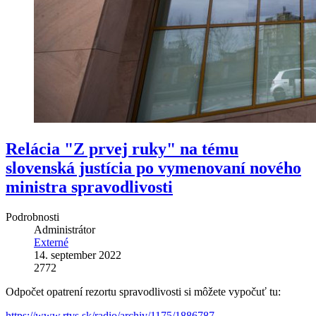
Relácia "Z prvej ruky" na tému
slovenská justícia po vymenovaní nového
ministra spravodlivosti
Podrobnosti
Administrátor
Externé
14. september 2022
2772
Odpočet opatrení rezortu spravodlivosti si môžete vypočuť tu:
https://www.rtvs.sk/radio/archiv/1175/1886787