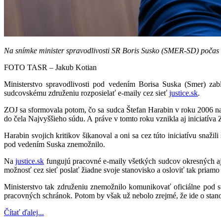
Na snímke minister spravodlivosti SR Boris Susko (SMER-SD) počas 1
FOTO TASR – Jakub Kotian
Ministerstvo spravodlivosti pod vedením Borisa Suska (Smer) za
sudcovskému združeniu rozposielať e-maily cez sieť
justice.sk
.
ZOJ sa sformovala potom, čo sa sudca Štefan Harabin v roku 2006 na
do čela Najvyššieho súdu. A práve v tomto roku vznikla aj iniciatíva Z
Harabin svojich kritikov šikanoval a oni sa cez túto iniciatívu snažili
pod vedením Suska znemožnilo.
Na
justice.sk
fungujú pracovné e-maily všetkých sudcov okresných aj k
možnosť cez sieť poslať žiadne svoje stanovisko a osloviť tak priamo
Ministerstvo tak združeniu znemožnilo komunikovať oficiálne pod svo
pracovných schránok. Potom by však už nebolo zrejmé, že ide o stan
Čítať ďalej...