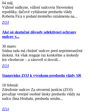
04 máj
Vážené sudkyne, vážení sudcovia Slovenskej
republiky, tlačové vyhlásenie predsedu vlády
Roberta Fica o podaní trestného oznámenia na...
ZOJ
Aké sú skutočné dôvody selektívnej ochrany
sudcov v...
30 marec
Súdna rada má chrániť sudcov pred neprimeranými
útokmi. Ak však reaguje raz konkrétne a inokedy
len všeobecne – a zároveň si dovolí...
ZOJ
Stanovisko ZOJ k výrokom predsedu vlády SR
18 február
Združenie sudcov Za otvorenú justíciu (ZOJ)
považuje verejné osobné útoky predsedu vlády na
sudcu Jána Hrubalu, predsedu senátu...
ZOJ