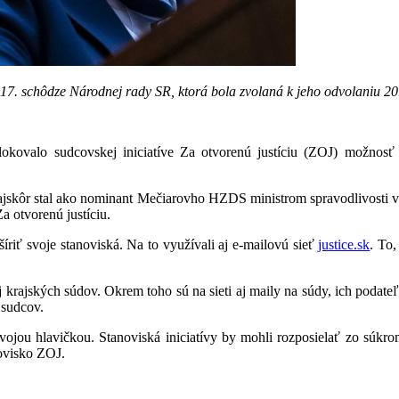
7. schôdze Národnej rady SR, ktorá bola zvolaná k jeho odvolaniu 20.
blokovalo sudcovskej iniciatíve Za otvorenú justíciu (ZOJ) možnos
jskôr stal ako nominant Mečiarovho HZDS ministrom spravodlivosti v 
a otvorenú justíciu.
 šíriť svoje stanoviská. Na to využívali aj e-mailovú sieť
justice.sk
. To,
rajských súdov. Okrem toho sú na sieti aj maily na súdy, ich podateľn
 sudcov.
jou hlavičkou. Stanoviská iniciatívy by mohli rozposielať zo súkromn
ovisko ZOJ.