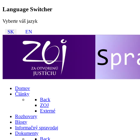
Language Switcher
Vyberte váš jazyk
SK
EN
Domov
Články
Back
ZOJ
Externé
Rozhovory
Blogy
Informačný spravodaj
Dokumenty
Back