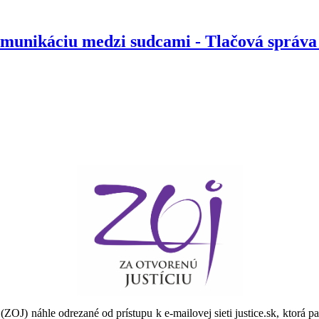
komunikáciu medzi sudcami - Tlačová správ
OJ) náhle odrezané od prístupu k e-mailovej sieti justice.sk, ktorá pa