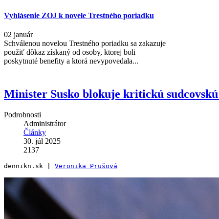
Vyhlásenie ZOJ k novele Trestného poriadku
02 január
Schválenou novelou Trestného poriadku sa zakazuje
použiť dôkaz získaný od osoby, ktorej boli
poskytnuté benefity a ktorá nevypovedala...
Minister Susko blokuje kritickú sudcovskú 
Podrobnosti
Administrátor
Články
30. júl 2025
2137
dennikn.sk | 
Veronika Prušová