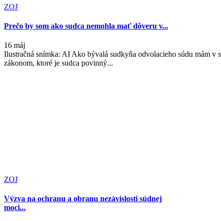
ZOJ
Prečo by som ako sudca nemohla mať dôveru v...
16 máj
Ilustračná snímka: AI Ako bývalá sudkyňa odvolacieho súdu mám v 
zákonom, ktoré je sudca povinný...
ZOJ
Výzva na ochranu a obranu nezávislosti súdnej
moci...