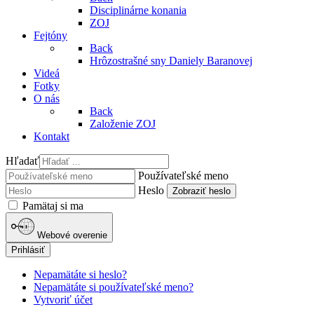
Disciplinárne konania
ZOJ
Fejtóny
Back
Hrôzostrašné sny Daniely Baranovej
Videá
Fotky
O nás
Back
Založenie ZOJ
Kontakt
Hľadať
Používateľské meno
Heslo
Zobraziť heslo
Pamätaj si ma
Webové overenie
Prihlásiť
Nepamätáte si heslo?
Nepamätáte si používateľské meno?
Vytvoriť účet