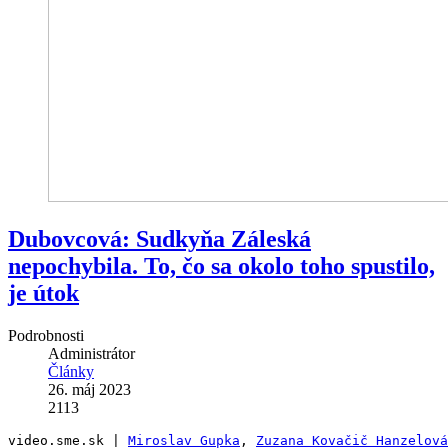
Dubovcová: Sudkyňa Záleská
nepochybila. To, čo sa okolo toho spustilo,
je útok
Podrobnosti
Administrátor
Články
26. máj 2023
2113
video.sme.sk | 
Miroslav Gupka
,
Zuzana Kovačič Hanzelová