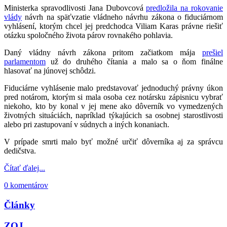
Ministerka spravodlivosti Jana Dubovcová
predložila na rokovanie
vlády
návrh na späťvzatie vládneho návrhu zákona o fiduciárnom
vyhlásení, ktorým chcel jej predchodca Viliam Karas právne riešiť
otázku spoločného života párov rovnakého pohlavia.
Daný vládny návrh zákona pritom začiatkom mája
prešiel
parlamentom
už do druhého čítania a malo sa o ňom finálne
hlasovať na júnovej schôdzi.
Fiduciárne vyhlásenie malo predstavovať jednoduchý právny úkon
pred notárom, ktorým si mala osoba cez notársku zápisnicu vybrať
niekoho, kto by konal v jej mene ako dôverník vo vymedzených
životných situáciách, napríklad týkajúcich sa osobnej starostlivosti
alebo pri zastupovaní v súdnych a iných konaniach.
V prípade smrti malo byť možné určiť dôverníka aj za správcu
dedičstva.
Čítať ďalej...
0 komentárov
Články
ZOJ