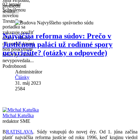
Jána Hrubalu,
02 január
predsedu
Schválenou
senátu...
novelou
Trestného
poriadku sa
zakazuje použiť
Najväčšia reforma súdov: Prečo v
dôkaz získaný
Justičnom paláci už rodinné spory
od osoby, ktorej
boli poskytnuté
nevyriešite? (otázky a odpovede)
benefity a ktorá
nevypovedala...
Podrobnosti
Administrátor
Články
31. máj 2023
2584
Michal Katuška
redaktor SME
B
RATISLAVA
. Súdy vstupujú do novej éry. Od
1. júna
začína
platiť najväčšia reforma justície od roku 1996, keď krajinu viedol