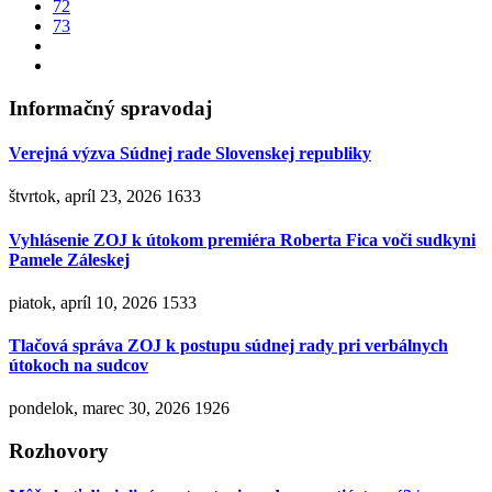
72
73
Informačný spravodaj
Verejná výzva Súdnej rade Slovenskej republiky
štvrtok, apríl 23, 2026
1633
Vyhlásenie ZOJ k útokom premiéra Roberta Fica voči sudkyni
Pamele Záleskej
piatok, apríl 10, 2026
1533
Tlačová správa ZOJ k postupu súdnej rady pri verbálnych
útokoch na sudcov
pondelok, marec 30, 2026
1926
Rozhovory