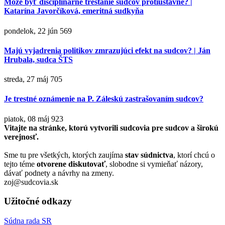
Môže byť disciplinárne trestanie sudcov protiústavné? |
Katarína Javorčíková, emeritná sudkyňa
pondelok, 22 jún
569
Majú vyjadrenia politikov zmrazujúci efekt na sudcov? | Ján
Hrubala, sudca ŠTS
streda, 27 máj
705
Je trestné oznámenie na P. Záleskú zastrašovaním sudcov?
piatok, 08 máj
923
Vitajte na stránke, ktorú vytvorili sudcovia pre sudcov a širokú
verejnosť.
Sme tu pre všetkých, ktorých zaujíma
stav súdnictva
, ktorí chcú o
tejto téme
otvorene diskutovať
, slobodne si vymieňať názory,
dávať podnety a návrhy na zmeny.
zoj@sudcovia.sk
Užitočné odkazy
Súdna rada SR