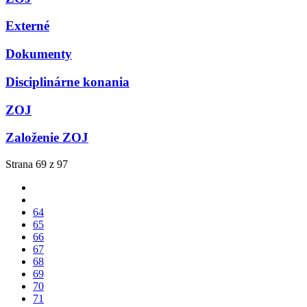
Externé
Dokumenty
Disciplinárne konania
ZOJ
Založenie ZOJ
Strana 69 z 97
64
65
66
67
68
69
70
71