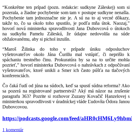
“Konkrétne ten prípad (pozn. redakcie: sudkyne Záleskej) som si
pozerala, a žiadne pochybenie som tam v postupe sudkyne nenašla.
Pochybenie tam jednoznačne nie je. A sú na to aj vecné dôkazy,
takže to, čo sa okolo toho spustilo, je podľa mňa útok. Naozaj,”
hovorí nová ministerka spravodlivosti Jana Dubovcová o útokoch
na sudkyňu Pamelu Záleskú, že údajne nedovolila na súde
obžalovanému, aby si pichol inzulín.
“Maroš Žilinka do toho v prípade úniku odposluchov
vyšetrovateľov okolo Jána Čurillu mal vstúpiť, či neprišlo k
spáchaniu trestného činu. Prokuratúra by sa na to určite mohla
pozrieť,” hovorí ministerka Dubovcová o nahrávkach z odpočúvaní
vyšetrovateľov, ktoré unikli a Smer ich často púšťa na tlačových
konferenciách.
Čo čaká ľudí od júna na súdoch, keď sa spustí súdna reforma? Ako
sa pozerá na registrované partnerstvá? Aký má názor na zrušenie
paragrafu 363? Pozrite si rozhovor Zuzany Kovačič Hanzelovej s
ministerkou spravodlivosti v úradníckej vláde Ľudovíta Ódora Janou
Dubovcovou.
https://podcasts.google.com/feed/aHR0cHM6L
1 komentár