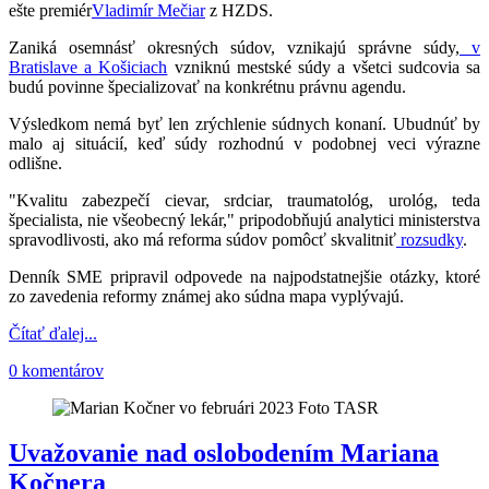
ešte premiér
Vladimír Mečiar
z HZDS.
Zaniká osemnásť okresných súdov, vznikajú správne súdy,
v
Bratislave a Košiciach
vzniknú mestské súdy a všetci sudcovia sa
budú povinne špecializovať na konkrétnu právnu agendu.
Výsledkom nemá byť len zrýchlenie súdnych konaní. Ubudnúť by
malo aj situácií, keď súdy rozhodnú v podobnej veci výrazne
odlišne.
"Kvalitu zabezpečí cievar, srdciar, traumatológ, urológ, teda
špecialista, nie všeobecný lekár," pripodobňujú analytici ministerstva
spravodlivosti, ako má reforma súdov pomôcť skvalitniť
rozsudky
.
Denník SME pripravil odpovede na najpodstatnejšie otázky, ktoré
zo zavedenia reformy známej ako súdna mapa vyplývajú.
Čítať ďalej...
0 komentárov
Uvažovanie nad oslobodením Mariana
Kočnera