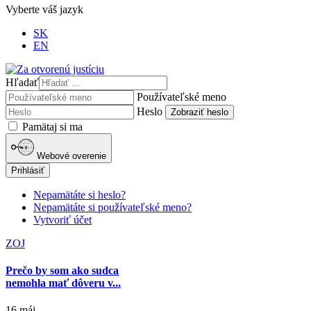
Vyberte váš jazyk
SK
EN
Hľadať
Používateľské meno
Heslo
Zobraziť heslo
Pamätaj si ma
Webové overenie
Prihlásiť
Nepamätáte si heslo?
Nepamätáte si používateľské meno?
Vytvoriť účet
ZOJ
Prečo by som ako sudca
nemohla mať dôveru v...
16 máj