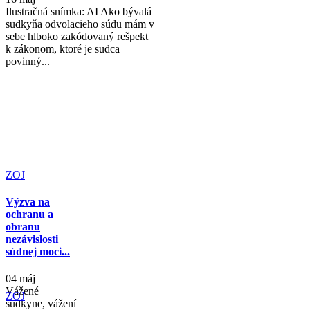
Ilustračná snímka: AI Ako bývalá
sudkyňa odvolacieho súdu mám v
sebe hlboko zakódovaný rešpekt
k zákonom, ktoré je sudca
povinný...
ZOJ
Výzva na
ochranu a
obranu
nezávislosti
súdnej moci...
04 máj
Vážené
ZOJ
sudkyne, vážení