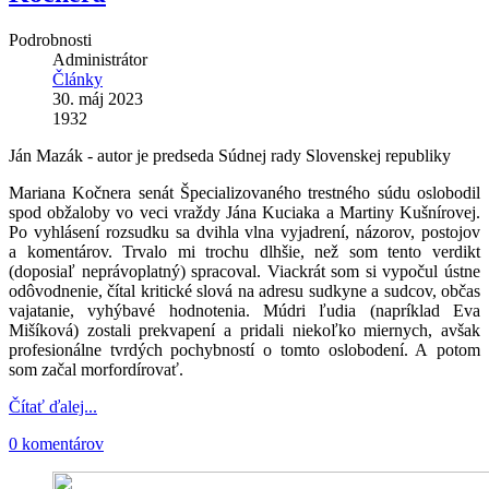
Podrobnosti
Administrátor
Články
30. máj 2023
1932
Ján Mazák - autor je predseda Súdnej rady Slovenskej republiky
Mariana Kočnera senát Špecializovaného trestného súdu oslobodil
spod obžaloby vo veci vraždy Jána Kuciaka a Martiny Kušnírovej.
Po vyhlásení rozsudku sa dvihla vlna vyjadrení, názorov, postojov
a komentárov. Trvalo mi trochu dlhšie, než som tento verdikt
(doposiaľ neprávoplatný) spracoval. Viackrát som si vypočul ústne
odôvodnenie, čítal kritické slová na adresu sudkyne a sudcov, občas
vajatanie, vyhýbavé hodnotenia. Múdri ľudia (napríklad Eva
Mišíková) zostali prekvapení a pridali niekoľko miernych, avšak
profesionálne tvrdých pochybností o tomto oslobodení. A potom
som začal morfordírovať.
Čítať ďalej...
0 komentárov