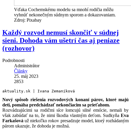
Vďaka Cochemskému modelu sa mnohí rodičia môžu
vyhnúť nekonečným súdnym sporom a dokazovaniam.
Zdroj: Pixabay
Každý rozvod nemusí skončiť v súdnej
sieni. Dohoda vám ušetrí čas aj peniaze
(rozhovor)
Podrobnosti
Administrátor
Články
25. máj 2023
2853
aktuality.sk | Ivana Zemaníková
Nový spôsob riešenia rozvodových konaní párov, ktoré majú
deti, pomáha predchádzať nekončiacim sa prieťahom.
Rozvádzajúcimi sa rodičmi síce lomcujú silné emócie, nemali by
však zabúdať na to, že nimi škodia vlastným deťom. Sudkyňa
Eva
Farkašová
už niekoľko rokov presadzuje model, ktorý rozhádaným
párom ukazuje, že dohoda je možná.