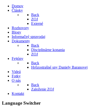
Domov
Články
Back
ZOJ
Externé
Rozhovory
Blogy
Informačný spravodaj
Dokumenty
Back
Disciplinárne konania
ZOJ
Fejtóny
Back
Hrôzostrašné sny Daniely Baranovej
Videá
Fotky
O nás
Back
Založenie ZOJ
Kontakt
Language Switcher