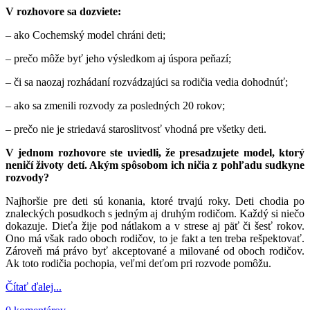
V rozhovore sa dozviete:
– ako Cochemský model chráni deti;
– prečo môže byť jeho výsledkom aj úspora peňazí;
– či sa naozaj rozhádaní rozvádzajúci sa rodičia vedia dohodnúť;
– ako sa zmenili rozvody za posledných 20 rokov;
– prečo nie je striedavá staroslitvosť vhodná pre všetky deti.
V jednom rozhovore ste uviedli, že presadzujete model, ktorý
neničí životy detí. Akým spôsobom ich ničia z pohľadu sudkyne
rozvody?
Najhoršie pre deti sú konania, ktoré trvajú roky. Deti chodia po
znaleckých posudkoch s jedným aj druhým rodičom. Každý si niečo
dokazuje. Dieťa žije pod nátlakom a v strese aj päť či šesť rokov.
Ono má však rado oboch rodičov, to je fakt a ten treba rešpektovať.
Zároveň má právo byť akceptované a milované od oboch rodičov.
Ak toto rodičia pochopia, veľmi deťom pri rozvode pomôžu.
Čítať ďalej...