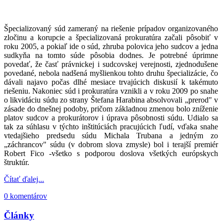
Špecializovaný súd zameraný na riešenie prípadov organizovaného
zločinu a korupcie a špecializovaná prokuratúra začali pôsobiť v
roku 2005, a pokiaľ ide o súd, zhruba polovica jeho sudcov a jedna
sudkyňa na tomto súde pôsobia dodnes. Je potrebné úprimne
povedať, že časť právnickej i sudcovskej verejnosti, zjednodušene
povedané, nebola nadšená myšlienkou tohto druhu špecializácie, čo
dávali najavo počas dlhé mesiace trvajúcich diskusií k takémuto
riešeniu. Nakoniec súd i prokuratúra vznikli a v roku 2009 po snahe
o likvidáciu súdu zo strany Štefana Harabina absolvovali „prerod" v
zásade do dnešnej podoby, pričom základnou zmenou bolo zníženie
platov sudcov a prokurátorov i úprava pôsobnosti súdu. Udialo sa
tak za súhlasu v týchto inštitúciách pracujúcich ľudí, vďaka snahe
vtedajšieho predsedu súdu Michala Trubana a jedným zo
„záchrancov" súdu (v dobrom slova zmysle) bol i terajší premiér
Robert Fico -všetko s podporou doslova všetkých európskych
štruktúr.
Čítať ďalej...
0 komentárov
Články