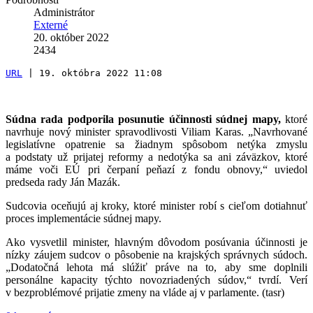
Administrátor
Externé
20. október 2022
2434
URL
 | 19. októbra 2022 11:08
Súdna rada podporila posunutie účinnosti súdnej mapy,
ktoré
navrhuje nový minister spravodlivosti Viliam Karas. „Navrhované
legislatívne opatrenie sa žiadnym spôsobom netýka zmyslu
a podstaty už prijatej reformy a nedotýka sa ani záväzkov, ktoré
máme voči EÚ pri čerpaní peňazí z fondu obnovy,“ uviedol
predseda rady Ján Mazák.
Sudcovia oceňujú aj kroky, ktoré minister robí s cieľom dotiahnuť
proces implementácie súdnej mapy.
Ako vysvetlil minister, hlavným dôvodom posúvania účinnosti je
nízky záujem sudcov o pôsobenie na krajských správnych súdoch.
„Dodatočná lehota má slúžiť práve na to, aby sme doplnili
personálne kapacity týchto novozriadených súdov,“ tvrdí. Verí
v bezproblémové prijatie zmeny na vláde aj v parlamente. (tasr)