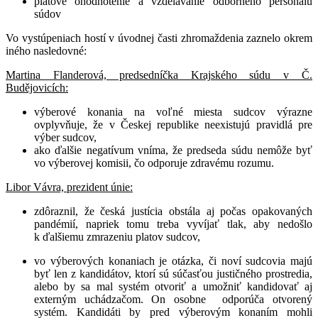
platové ohodnotenie a vzdelávanie odborného personálu
súdov
Vo vystúpeniach hostí v úvodnej časti zhromaždenia zaznelo okrem
iného nasledovné:
Martina Flanderová, predsedníčka Krajského súdu v Č.
Budějovicích:
výberové konania na voľné miesta sudcov výrazne
ovplyvňuje, že v Českej republike neexistujú pravidlá pre
výber sudcov,
ako ďalšie negatívum vníma, že predseda súdu nemôže byť
vo výberovej komisii, čo odporuje zdravému rozumu.
Libor Vávra, prezident únie:
zdôraznil, že česká justícia obstála aj počas opakovaných
pandémií, napriek tomu treba vyvíjať tlak, aby nedošlo
k ďalšiemu zmrazeniu platov sudcov,
vo výberových konaniach je otázka, či noví sudcovia majú
byť len z kandidátov, ktorí sú súčasťou justičného prostredia,
alebo by sa mal systém otvoriť a umožniť kandidovať aj
externým uchádzačom. On osobne odporúča otvorený
systém. Kandidáti by pred výberovým konaním mohli