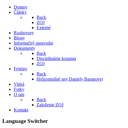
Domov
Články
Back
ZOJ
Externé
Rozhovory
Blogy
Informačný spravodaj
Dokumenty
Back
Disciplinárne konania
ZOJ
Fejtóny
Back
Hrôzostrašné sny Daniely Baranovej
Videá
Fotky
O nás
Back
Založenie ZOJ
Kontakt
Language Switcher