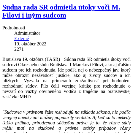
Súdna rada SR odmietla útoky voči M.
Filovi i iným sudcom
Podrobnosti
Administrátor
Externé
19. október 2022
2271
Bratislava 19. októbra (TASR) - Súdna rada SR odmietla útoky voči
sudcovi Okresného súdu Bratislava I Marekovi Filovi, ako aj ďalším
sudcom pre ich rozhodnutia. Ide podľa nej o nebezpečný jav, ktorý
môže ohroziť nezávislosť justície, ako aj životy sudcov a ich
blízkych. Vyzvala na primeranú zdržanlivosť pri hodnotení
rozhodnutí súdov. Filo čelil verejnej kritike pre rozhodnutie o
nevzatí do väzby obvineného vodiča z tragédie na bratislavskej
zastávke MHD.
"Sudcovia v právnom štáte rozhodujú na základe zákona, nie podľa
verejnej mienky ani možnej popularity verdiktu. Aj keď sa to niekedy
ťažko prijíma, prirodzenou súčasťou práva je to, že rôzne súdy
môžu mať na skutkové a právne otázky prípadov rôzny