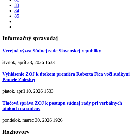
83
84
85
Informačný spravodaj
Verejná výzva Súdnej rade Slovenskej republiky
štvrtok, apríl 23, 2026
1633
Vyhlásenie ZOJ k útokom premiéra Roberta Fica voči sudkyni
Pamele Záleskej
piatok, apríl 10, 2026
1533
Tlačová správa ZOJ k postupu súdnej rady pri verbálnych
útokoch na sudcov
pondelok, marec 30, 2026
1926
Rozhovory