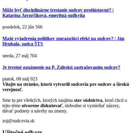
Môže byť disciplinárne trestanie sudcov protiústavné? |
Katarína Javorčíková, emeritná sudkyňa
pondelok, 22 jún
566
Majú vyjadrenia politikov zmrazujúci efekt na sudcov? | Ján
Hrubala, sudca ŠTS
streda, 27 máj
704
Je trestné oznámenie na P. Záleskú zastrašovaním sudcov?
piatok, 08 máj
923
Vitajte na stránke, ktorú vytvorili sudcovia pre sudcov a širokú
verejnosť.
Sme tu pre všetkých, ktorých zaujíma
stav súdnictva
, ktorí chcú o
tejto téme
otvorene diskutovať
, slobodne si vymieňať názory,
dávať podnety a návrhy na zmeny.
zoj@sudcovia.sk
Užitočné odkazy