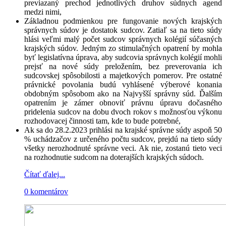
previazaný prechod jednotlivých druhov súdnych agend
medzi nimi,
Základnou podmienkou pre fungovanie nových krajských
správnych súdov je dostatok sudcov. Zatiaľ sa na tieto súdy
hlási veľmi malý počet sudcov správnych kolégií súčasných
krajských súdov. Jedným zo stimulačných opatrení by mohla
byť legislatívna úprava, aby sudcovia správnych kolégií mohli
prejsť na nové súdy preložením, bez preverovania ich
sudcovskej spôsobilosti a majetkových pomerov. Pre ostatné
právnické povolania budú vyhlásené výberové konania
obdobným spôsobom ako na Najvyšší správny súd. Ďalším
opatrením je zámer obnoviť právnu úpravu dočasného
pridelenia sudcov na dobu dvoch rokov s možnosťou výkonu
rozhodovacej činnosti tam, kde to bude potrebné,
Ak sa do 28.2.2023 prihlási na krajské správne súdy aspoň 50
% uchádzačov z určeného počtu sudcov, prejdú na tieto súdy
všetky nerozhodnuté správne veci. Ak nie, zostanú tieto veci
na rozhodnutie sudcom na doterajších krajských súdoch.
Čítať ďalej...
0 komentárov