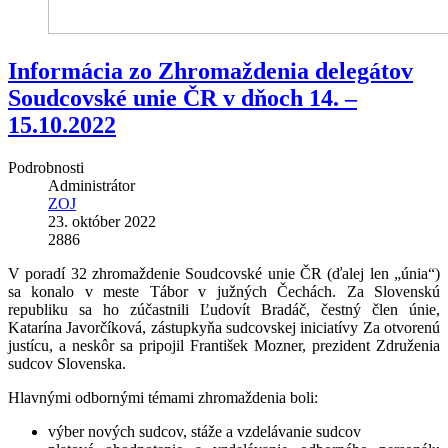
Informácia zo Zhromaždenia delegátov
Soudcovské unie ČR v dňoch 14. –
15.10.2022
Podrobnosti
Administrátor
ZOJ
23. október 2022
2886
V poradí 32 zhromaždenie Soudcovské unie ČR (ďalej len „únia“)
sa konalo v meste Tábor v južných Čechách. Za Slovenskú
republiku sa ho zúčastnili Ľudovít Bradáč, čestný člen únie,
Katarína Javorčíková, zástupkyňa sudcovskej iniciatívy Za otvorenú
justícu, a neskôr sa pripojil František Mozner, prezident Združenia
sudcov Slovenska.
Hlavnými odbornými témami zhromaždenia boli:
výber nových sudcov, stáže a vzdelávanie sudcov