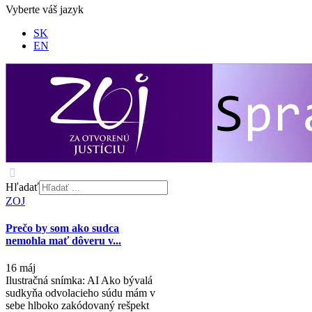
Vyberte váš jazyk
SK
EN
Hľadať
ZOJ
Prečo by som ako sudca
nemohla mať dôveru v...
16 máj
Ilustračná snímka: AI Ako bývalá
sudkyňa odvolacieho súdu mám v
sebe hlboko zakódovaný rešpekt