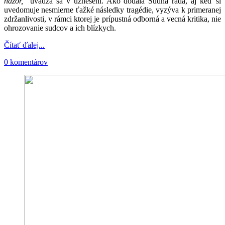
názor,"
uvádza sa v uznesení. Ako dodala Súdna rada, aj keď si
uvedomuje nesmierne ťažké následky tragédie, vyzýva k primeranej
zdržanlivosti, v rámci ktorej je prípustná odborná a vecná kritika, nie
ohrozovanie sudcov a ich blízkych.
Čítať ďalej...
0 komentárov