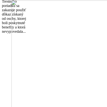
Trestného
poriadku sa
zakazuje použiť
dôkaz získaný
od osoby, ktorej
boli poskytnuté
benefity a ktorá
nevypovedala...