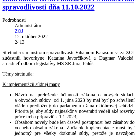
spravodlivosti dňa 11.10.2022
Podrobnosti
Administrátor
ZOJ
12. október 2022
2413
Stretnutia s ministrom spravodlivosti Viliamom Karasom sa za ZOJ
zúčastnili hovorkyne Katarína Javorčíková a Dagmar Valocká,
a riaditeľ odboru legislatívy MS SR Juraj Palúš.
Témy stretnutia:
K implementácii súdnej mapy
Návrh na preloženie účinnosti zákona o nových sídlach
a obvodoch súdov od 1. júna 2023 by mal byť po schválení
vládou predložený do parlamentu už na októbrovej schôdzi.
Priorita je, aby súdy najneskôr v novembri vedeli aké rozvrhy
práce treba pripraviť k 1.1.2023,
Obsahom novely bude len časová postupnosť bez zásahov do
vecného obsahu zákona. Začiatok implementácie musí byť
jednotný pre všetky dotknuté súdy, pretože je navzájom