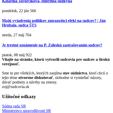
Katarína Javorčíková, emeritná sudkyňa
pondelok, 22 jún
566
Majú vyjadrenia politikov zmrazujúci efekt na sudcov? | Ján
Hrubala, sudca ŠTS
streda, 27 máj
704
Je trestné oznámenie na P. Záleskú zastrašovaním sudcov?
piatok, 08 máj
922
Vitajte na stránke, ktorú vytvorili sudcovia pre sudcov a širokú
verejnosť.
Sme tu pre všetkých, ktorých zaujíma
stav súdnictva
, ktorí chcú o
tejto téme
otvorene diskutovať
, slobodne si vymieňať názory,
dávať podnety a návrhy na zmeny.
zoj@sudcovia.sk
Užitočné odkazy
Súdna rada SR
Ministerstvo spravodlivosti SR