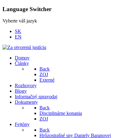
Language Switcher
Vyberte váš jazyk
SK
EN
Domov
Články
Back
ZOJ
Externé
Rozhovory
Blogy
Informačný spravodaj
Dokumenty
Back
Disciplinárne konania
ZOJ
Fejtóny
Back
Hrôzostrašné sny Daniely Baranovej