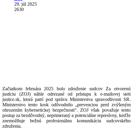
29. júl 2025
2630
Začiatkom februára 2025 bolo združenie sudcov Za otvorenú
justíciu (ZOJ) náhle odrezané od prístupu k e-mailovej sieti
justice.sk, ktorá patrí pod správu Ministerstva spravodlivosti SR.
Ministerstvo tento krok odôvodnilo „prevenciou pred zvýšeným
ohrozením kybernetickej bezpečnosti“. ZOJ však považuje tento
postup za bezdôvodný, neprimeraný a potenciálne represívny, keďže
znemožňuje bežnú profesionálnu komunikáciu sudcovského
združenia.