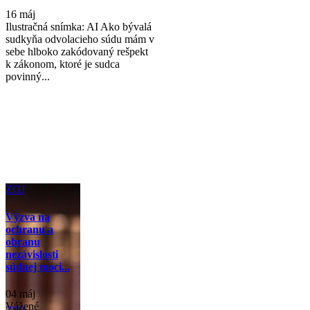
16 máj
Ilustračná snímka: AI Ako bývalá
sudkyňa odvolacieho súdu mám v
sebe hlboko zakódovaný rešpekt
k zákonom, ktoré je sudca
povinný...
ZOJ
Výzva na
ochranu a
obranu
nezávislosti
súdnej moci...
04 máj
Vážené