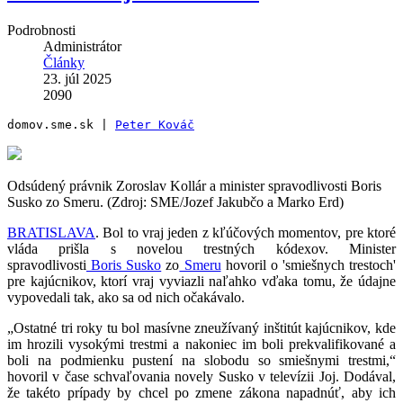
Podrobnosti
Administrátor
Články
23. júl 2025
2090
domov.sme.sk | 
Peter Kováč
Odsúdený právnik Zoroslav Kollár a minister spravodlivosti Boris
Susko zo Smeru. (Zdroj: SME/Jozef Jakubčo a Marko Erd)
BRATISLAVA
. Bol to vraj jeden z kľúčových momentov, pre ktoré
vláda prišla s novelou trestných kódexov. Minister
spravodlivosti
Boris Susko
zo
Smeru
hovoril o 'smiešnych trestoch'
pre kajúcnikov, ktorí vraj vyviazli naľahko vďaka tomu, že údajne
vypovedali tak, ako sa od nich očakávalo.
„Ostatné tri roky tu bol masívne zneužívaný inštitút kajúcnikov, kde
im hrozili vysokými trestmi a nakoniec im boli prekvalifikované a
boli na podmienku pustení na slobodu so smiešnymi trestmi,“
hovoril v čase schvaľovania novely Susko v televízii Joj. Dodával,
že takéto prípady by chcel po zmene zákona napadnúť, aby ich