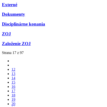
Externé
Dokumenty
Disciplinárne konania
ZOJ
Založenie ZOJ
Strana 17 z 97
12
13
14
15
16
17
18
19
20