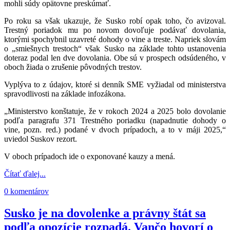
mohli súdy opätovne preskúmať.
Po roku sa však ukazuje, že Susko robí opak toho, čo avizoval.
Trestný poriadok mu po novom dovoľuje podávať dovolania,
ktorými spochybnil uzavreté dohody o vine a treste. Napriek slovám
o „smiešnych trestoch“ však Susko na základe tohto ustanovenia
doteraz podal len dve dovolania. Obe sú v prospech odsúdeného, v
oboch žiada o zrušenie pôvodných trestov.
Vyplýva to z údajov, ktoré si denník SME vyžiadal od ministerstva
spravodlivosti na základe infozákona.
„Ministerstvo konštatuje, že v rokoch 2024 a 2025 bolo dovolanie
podľa paragrafu 371 Trestného poriadku (napadnutie dohody o
vine, pozn. red.) podané v dvoch prípadoch, a to v máji 2025,“
uviedol Suskov rezort.
V oboch prípadoch ide o exponované kauzy a mená.
Čítať ďalej...
0 komentárov
Susko je na dovolenke a právny štát sa
podľa opozície rozpadá. Vančo hovorí o