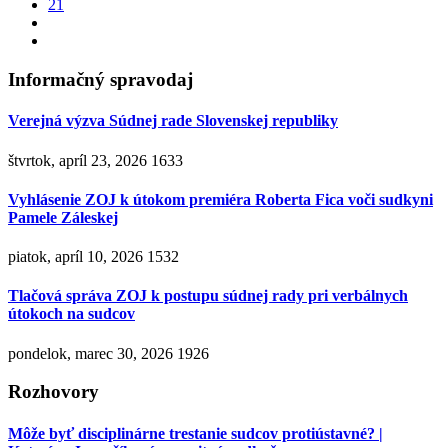
21
Informačný spravodaj
Verejná výzva Súdnej rade Slovenskej republiky
štvrtok, apríl 23, 2026
1633
Vyhlásenie ZOJ k útokom premiéra Roberta Fica voči sudkyni
Pamele Záleskej
piatok, apríl 10, 2026
1532
Tlačová správa ZOJ k postupu súdnej rady pri verbálnych
útokoch na sudcov
pondelok, marec 30, 2026
1926
Rozhovory
Môže byť disciplinárne trestanie sudcov protiústavné? |