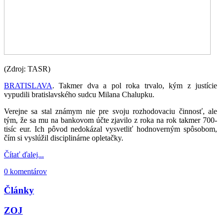
(Zdroj: TASR)
BRATISLAVA
. Takmer dva a pol roka trvalo, kým z justície
vypudili bratislavského sudcu Milana Chalupku.
Verejne sa stal známym nie pre svoju rozhodovaciu činnosť, ale
tým, že sa mu na bankovom účte zjavilo z roka na rok takmer 700-
tisíc eur. Ich pôvod nedokázal vysvetliť hodnoverným spôsobom,
čím si vyslúžil disciplinárne opletačky.
Čítať ďalej...
0 komentárov
Články
ZOJ