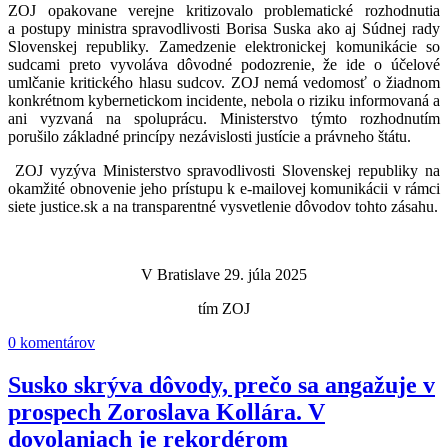
ZOJ opakovane verejne kritizovalo problematické rozhodnutia
a postupy ministra spravodlivosti Borisa Suska ako aj Súdnej rady
Slovenskej republiky. Zamedzenie elektronickej komunikácie so
sudcami preto vyvoláva dôvodné podozrenie, že ide o účelové
umlčanie kritického hlasu sudcov. ZOJ nemá vedomosť o žiadnom
konkrétnom kybernetickom incidente, nebola o riziku informovaná a
ani vyzvaná na spoluprácu. Ministerstvo týmto rozhodnutím
porušilo základné princípy nezávislosti justície a právneho štátu.
ZOJ vyzýva Ministerstvo spravodlivosti Slovenskej republiky na
okamžité obnovenie jeho prístupu k e-mailovej komunikácii v rámci
siete justice.sk a na transparentné vysvetlenie dôvodov tohto zásahu.
V Bratislave 29. júla 2025
tím ZOJ
0 komentárov
Susko skrýva dôvody, prečo sa angažuje v
prospech Zoroslava Kollára. V
dovolaniach je rekordérom