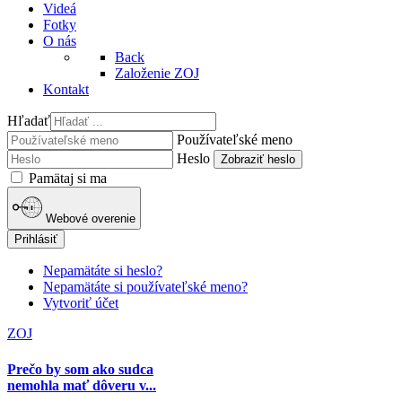
Videá
Fotky
O nás
Back
Založenie ZOJ
Kontakt
Hľadať
Používateľské meno
Heslo
Zobraziť heslo
Pamätaj si ma
Webové overenie
Prihlásiť
Nepamätáte si heslo?
Nepamätáte si používateľské meno?
Vytvoriť účet
ZOJ
Prečo by som ako sudca
nemohla mať dôveru v...