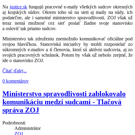
Na
justice.sk
fungujú pracovné e-maily všetkých sudcov okresných
aj krajských súdov. Okrem toho sú na sieti aj maily na súdy, ich
podateľne, ale i samotné ministerstvo spravodlivosti. ZOJ však už
teraz nemá možnosť cez sieť poslať žiadne svoje stanovisko
a osloviť tak priamo sudcov.
Ministerstvo tak združeniu znemožnilo komunikovať oficiálne pod
svojou hlavičkou. Stanoviská iniciatívy by mohli rozposielať zo
súkromných e-mailov a tí členovia, ktorí sú aktívni sudcovia, aj zo
svojich pracovných schránok. Potom by však už nebolo zrejmé, že
ide o stanovisko ZOJ.
Čítať ďalej...
0 komentárov
Ministerstvo spravodlivosti zablokovalo
komunikáciu medzi sudcami - Tlačová
správa ZOJ
Podrobnosti
Administrátor
ZOJ