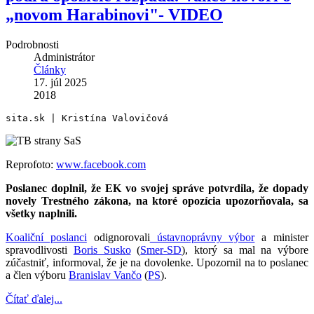
„novom Harabinovi"- VIDEO
Podrobnosti
Administrátor
Články
17. júl 2025
2018
sita.sk | Kristína Valovičová
Reprofoto:
www.facebook.com
Poslanec doplnil, že EK vo svojej správe potvrdila, že dopady
novely Trestného zákona, na ktoré opozícia upozorňovala, sa
všetky naplnili.
Koaliční poslanci
odignorovali
ústavnoprávny výbor
a minister
spravodlivosti
Boris Susko
(
Smer-SD
), ktorý sa mal na výbore
zúčastniť, informoval, že je na dovolenke. Upozornil na to poslanec
a člen výboru
Branislav Vančo
(
PS
).
Čítať ďalej...