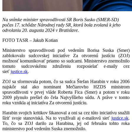
Na snímke minister spravodlivosti SR Boris Susko (SMER-SD)
počas 17. schôdze Národnej rady SR, ktorá bola zvolaná k jeho
odvolaniu 20. augusta 2024 v Bratislave.
FOTO TASR – Jakub Kotian
Ministerstvo spravodlivosti pod vedením Borisa Suska (Smer)
zablokovalo sudcovskej iniciatíve Za otvorenú justíciu (ZOJ)
možnosť komunikovať priamo so sudcami. Ministerstvo znemožnilo
tomuto sudcovskému združeniu rozposielať e-maily cez
sieť
justice.sk
.
ZOJ sa sformovala potom, čo sa sudca Štefan Harabin v roku 2006
najskôr stal ako nominant Mečiarovho HZDS ministrom
spravodlivosti v prvej vláde Roberta Fica (Smer) a potom v roku
2009 plynulo prešiel do čela Najvyššieho súdu. A práve v tomto
roku vznikla aj iniciatíva Za otvorenú justíciu.
Harabin svojich kritikov šikanoval a oni sa cez túto iniciatívu snažili
šíriť svoje stanoviská. Na to využívali aj e-mailovú sieť
justice.sk
.
To, čo sa ZOJ darilo za Harabina, jej od februára tohto roka
ministerstvo pod vedením Suska znemožnilo.