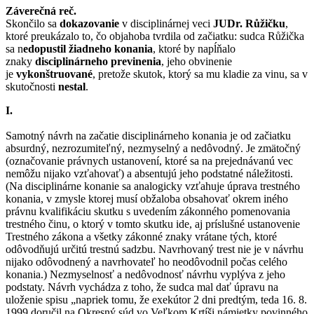
Záverečná reč.
Skončilo sa
dokazovanie
v disciplinárnej veci
JUDr. Růžičku
,
ktoré preukázalo to, čo objahoba tvrdila od začiatku: sudca Růžička
sa n
edopustil žiadneho konania
, ktoré by napĺňalo
znaky
disciplinárneho previnenia
, jeho obvinenie
je
vykonštruované
, pretože skutok, ktorý sa mu kladie za vinu, sa v
skutočnosti
nestal
.
I.
Samotný návrh na začatie disciplinárneho konania je od začiatku
absurdný, nezrozumiteľný, nezmyselný a nedôvodný. Je zmätočný
(označovanie právnych ustanovení, ktoré sa na prejednávanú vec
nemôžu nijako vzťahovať) a absentujú jeho podstatné náležitosti.
(Na disciplinárne konanie sa analogicky vzťahuje úprava trestného
konania, v zmysle ktorej musí obžaloba obsahovať okrem iného
právnu kvalifikáciu skutku s uvedením zákonného pomenovania
trestného činu, o ktorý v tomto skutku ide, aj príslušné ustanovenie
Trestného zákona a všetky zákonné znaky vrátane tých, ktoré
odôvodňujú určitú trestnú sadzbu. Navrhovaný trest nie je v návrhu
nijako odôvodnený a navrhovateľ ho neodôvodnil počas celého
konania.) Nezmyselnosť a nedôvodnosť návrhu vyplýva z jeho
podstaty. Návrh vychádza z toho, že sudca mal dať úpravu na
uloženie spisu „napriek tomu, že exekútor 2 dni predtým, teda 16. 8.
1999 doručil na Okresný súd vo Veľkom Krtíši námietky povinného