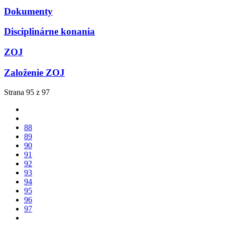
Dokumenty
Disciplinárne konania
ZOJ
Založenie ZOJ
Strana 95 z 97
88
89
90
91
92
93
94
95
96
97