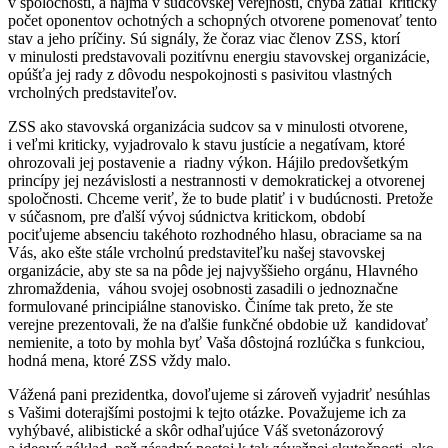
v spoločnosti, a najmä v sudcovskej verejnosti, chýba zatiaľ kritický
počet oponentov ochotných a schopných otvorene pomenovať tento
stav a jeho príčiny. Sú signály, že čoraz viac členov ZSS, ktorí
v minulosti predstavovali pozitívnu energiu stavovskej organizácie,
opúšťa jej rady z dôvodu nespokojnosti s pasivitou vlastných
vrcholných predstaviteľov.
ZSS ako stavovská organizácia sudcov sa v minulosti otvorene,
i veľmi kriticky, vyjadrovalo k stavu justície a negatívam, ktoré
ohrozovali jej postavenie a riadny výkon. Hájilo predovšetkým
princípy jej nezávislosti a nestrannosti v demokratickej a otvorenej
spoločnosti. Chceme veriť, že to bude platiť i v budúcnosti. Pretože
v súčasnom, pre ďalší vývoj súdnictva kritickom, období
pociťujeme absenciu takéhoto rozhodného hlasu, obraciame sa na
Vás, ako ešte stále vrcholnú predstaviteľku našej stavovskej
organizácie, aby ste sa na pôde jej najvyššieho orgánu, Hlavného
zhromaždenia, váhou svojej osobnosti zasadili o jednoznačne
formulované principiálne stanovisko. Činíme tak preto, že ste
verejne prezentovali, že na ďalšie funkčné obdobie už kandidovať
nemienite, a toto by mohla byť Vaša dôstojná rozlúčka s funkciou,
hodná mena, ktoré ZSS vždy malo.
Vážená pani prezidentka, dovoľujeme si zároveň vyjadriť nesúhlas
s Vašimi doterajšími postojmi k tejto otázke. Považujeme ich za
vyhýbavé, alibistické a skôr odhaľujúce Váš svetonázorový