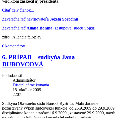
verdiktom
zaskočil aj prezidenta.
Čítať celý článok...
Záverečná reč navrhovateľa
Jozefa Soročinu
Záverečná reč
Allana Böhma
(zastupoval sudcu Sojku)
zdroj: Aliancia fair-play
0 komentárov
6. PRÍPAD – sudkyňa Jana
DUBOVCOVÁ
Podrobnosti
Administrátor
Disciplinárne konania
15. október 2009
2207
Sudkyňa Okresného súdu Banská Bystrica. Mala dočasne
pozastavený výkon sudcovskej funkcie od 25.9.2009 do 29.9.2009,
disciplinárne konanie začaté 16.9.2009 , zastavené 29.9.2009, návrh
na začatie disciplinárneho konania jej nebol doručený.