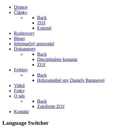
Domov
Články
Back
ZOJ
Externé
Rozhovory
Blogy
Informačný spravodaj
Dokumenty
Back
Disciplinárne konania
ZOJ
Fejtóny
Back
Hrôzostrašné sny Daniely Baranovej
Videá
Fotky
O nás
Back
Založenie ZOJ
Kontakt
Language Switcher