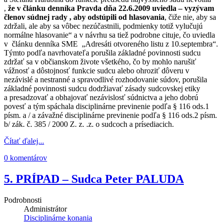
,
že v článku denníka Pravda dňa 22.6.2009 uviedla – vyzývam
členov súdnej rady , aby odstúpili od hlasovania
, čiže nie, aby sa
zdržali, ale aby sa vôbec nezúčastnili, podmienky totiž vylučujú
normálne hlasovanie“ a v návrhu sa tiež podrobne cituje, čo uviedla
v článku denníka SME „Adresáti otvoreného listu z 10.septembra“.
Týmto podľa navrhovateľa porušila základné povinnosti sudcu
zdržať sa v občianskom živote všetkého, čo by mohlo narušiť
vážnosť a dôstojnosť funkcie sudcu alebo ohroziť dôveru v
nezávislé a nestranné a spravodlivé rozhodovanie súdov, porušila
základné povinnosti sudcu dodržiavať zásady sudcovskej etiky
a presadzovať a obhajovať nezávislosť súdnictva a jeho dobrú
povesť a tým spáchala disciplinárne previnenie podľa § 116 ods.1
písm. a / a závažné disciplinárne previnenie podľa § 116 ods.2 písm.
b/ zák. č. 385 / 2000 Z. z. .z. o sudcoch a prísediacich.
Čítať ďalej...
0 komentárov
5. PRÍPAD – Sudca Peter PALUDA
Podrobnosti
Administrátor
Disciplinárne konania