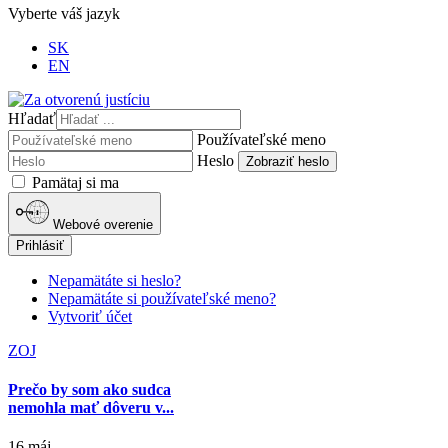
Vyberte váš jazyk
SK
EN
Hľadať
Používateľské meno
Heslo
Zobraziť heslo
Pamätaj si ma
Webové overenie
Prihlásiť
Nepamätáte si heslo?
Nepamätáte si používateľské meno?
Vytvoriť účet
ZOJ
Prečo by som ako sudca
nemohla mať dôveru v...
16 máj