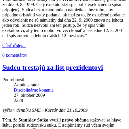
zo dňa 9. 8. 1999. Celý exekútorský spis bol k exekučnému spisu
pripojený. Sudca bez rozhodnutia o námietke a bez toho, aby
prípadne odstránil vady podania, ak mal za to, že označené podanie
ako odvolanie ne sú námietky dal dňa 22. 9. 2000 znovu na lehotu
jeden rok. Sudca nezvolil ani ten postup, že by spis vrátil
exekútorovi, aby tento mohol vo veci konať a následne 12. 3. 2001
dal spis znovu na lehotu ďalších 12 mesiacov.“
Čítať ďalej...
0 komentárov
Sudcu trestajú za list prezidentovi
Podrobnosti
Administrátor
Disciplinárne konania
27. október 2009
2228
Vyšlo v denníku SME - Korzár dňa 21.10.2009
Tým, že
Stanislav Sojka
využil
právo občana
stažovať sa hlave
štátu, porušil sudcovskú etiku. Disciplinárny súd včera svojím