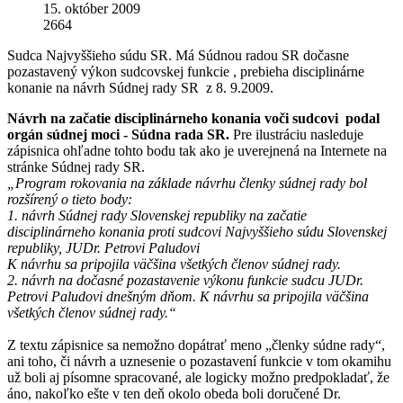
15. október 2009
2664
Sudca Najvyššieho súdu SR. Má Súdnou radou SR dočasne
pozastavený výkon sudcovskej funkcie , prebieha disciplinárne
konanie na návrh Súdnej rady SR z 8. 9.2009.
Návrh na začatie disciplinárneho konania voči sudcovi podal
orgán súdnej moci - Súdna rada SR.
Pre ilustráciu nasleduje
zápisnica ohľadne tohto bodu tak ako je uverejnená na Internete na
stránke Súdnej rady SR.
„Program rokovania na základe návrhu členky súdnej rady bol
rozšírený o tieto body:
1. návrh Súdnej rady Slovenskej republiky na začatie
disciplinárneho konania proti sudcovi Najvyššieho súdu Slovenskej
republiky, JUDr. Petrovi Paludovi
K návrhu sa pripojila väčšina všetkých členov súdnej rady.
2. návrh na dočasné pozastavenie výkonu funkcie sudcu JUDr.
Petrovi Paludovi dnešným dňom. K návrhu sa pripojila väčšina
všetkých členov súdnej rady.“
Z textu zápisnice sa nemožno dopátrať meno „členky súdne rady“,
ani toho, či návrh a uznesenie o pozastavení funkcie v tom okamihu
už boli aj písomne spracované, ale logicky možno predpokladať, že
áno, nakoľko ešte v ten deň okolo obeda boli doručené Dr.