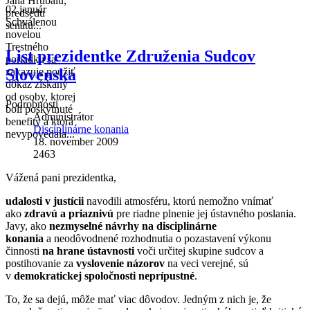
Jána Hrubalu,
02 január
predsedu
Schválenou
senátu...
novelou
Trestného
List prezidentke Združenia Sudcov
poriadku sa
Slovenska
zakazuje použiť
dôkaz získaný
od osoby, ktorej
Podrobnosti
boli poskytnuté
Administrátor
benefity a ktorá
Disciplinárne konania
nevypovedala...
18. november 2009
2463
Vážená pani prezidentka,
udalosti v justícii
navodili atmosféru, ktorú nemožno vnímať
ako
zdravú a priaznivú
pre riadne plnenie jej ústavného poslania.
Javy, ako
nezmyselné návrhy na disciplinárne
konania
a neodôvodnené rozhodnutia o pozastavení výkonu
činnosti
na hrane ústavnosti
voči určitej skupine sudcov a
postihovanie za
vyslovenie názorov
na veci verejné, sú
v
demokratickej spoločnosti neprípustné
.
To, že sa dejú, môže mať viac dôvodov. Jedným z nich je, že