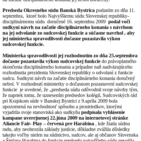
Predseda Okresného súdu Banská Bystrica
podaním zo dňa 11.
septembra, ktoré bolo Najvyššiemu súdu Slovenskej republiky-
disciplinárnemu súdu doručené 16. septembra 2009
podal voči
sudkyni návrh na začatie disciplinárneho konania s návrhom
na jej odvolanie zo sudcovskej funkcie a súčasne navrhol , aby
jej ministerka spravodlivosti dočasne pozastavila výkon
sudcovskej funkcie.
Ministerka spravodlivosti jej rozhodnutím zo dňa 25.septembra
dočasne pozastavila výkon sudcovskej funkcie
do právoplatného
skončenia disciplinárneho konania a prípadne naň nadväzujúceho
rozhodnutia prezidenta Slovenskej republiky o odvolaní z funkcie
sudcu. Sudkyni návrh na začatie disciplinárneho konania doručený
nebol. V rozhodnutí ministerky o dočasnom pozastavení sudcovskej
funkcie je uvedené, že „predseda súdu odôvodnil svoje návrhy tým,
že napriek tomu, že uznesením predsedov kolégií, Sudcovských rád
pri Krajskom súde v Banskej Bystrici z 9.apríla 2009 bola
upozornená na nevhodnosť spôsobu a prostriedkov, ktorými
vyjadrila svoje stanoviská ako sudkyňa
podpísala vyhlásenie
kampane uverejnenej 22.júna 2009 na internetovej stránke
Aliancie Fair- Play – červená pre Harabina
, kde žiada súdnu
radu, aby neohrozila základy justície, dôkladne zvážila dôsledky
takejto voľby nielen na súdnictvo, sudcov, ale aj občanov Slovenska
a Štefana Harabina do funkcie predsedu najvyššieho súdu nevolila