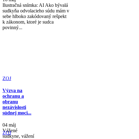
Ilustračná snímka: AI Ako bývalá
sudkyňa odvolacieho súdu mám v
sebe hlboko zakódovaný rešpekt
k zákonom, ktoré je sudca
povinný...
ZOJ
Výzva na
ochranu a
obranu
nezávislosti
súdnej moci...
04 máj
Vážené
ZOJ
sudkyne, vážení