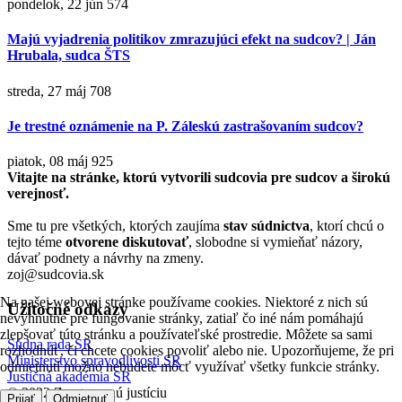
pondelok, 22 jún
574
Majú vyjadrenia politikov zmrazujúci efekt na sudcov? | Ján
Hrubala, sudca ŠTS
streda, 27 máj
708
Je trestné oznámenie na P. Záleskú zastrašovaním sudcov?
piatok, 08 máj
925
Vitajte na stránke, ktorú vytvorili sudcovia pre sudcov a širokú
verejnosť.
Sme tu pre všetkých, ktorých zaujíma
stav súdnictva
, ktorí chcú o
tejto téme
otvorene diskutovať
, slobodne si vymieňať názory,
dávať podnety a návrhy na zmeny.
zoj@sudcovia.sk
Na našej webovej stránke používame cookies. Niektoré z nich sú
Užitočné odkazy
nevyhnutné pre fungovanie stránky, zatiaľ čo iné nám pomáhajú
zlepšovať túto stránku a používateľské prostredie. Môžete sa sami
Súdna rada SR
rozhodnúť, či chcete cookies povoliť alebo nie. Upozorňujeme, že pri
Ministerstvo spravodlivosti SR
odmietnutí možno nebudete môcť využívať všetky funkcie stránky.
Justičná akadémia SR
© 2022 Za otvorenú justíciu
Prijať
Odmietnuť