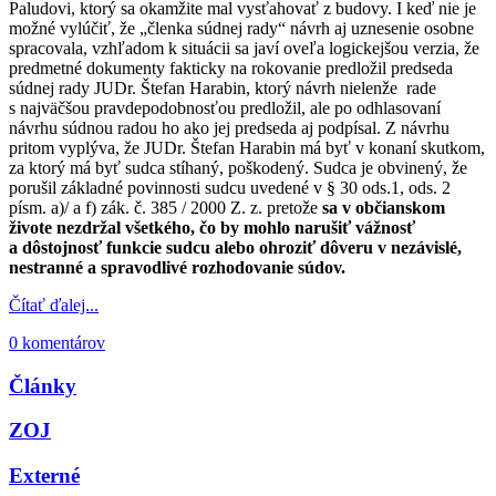
Paludovi, ktorý sa okamžite mal vysťahovať z budovy. I keď nie je
možné vylúčiť, že „členka súdnej rady“ návrh aj uznesenie osobne
spracovala, vzhľadom k situácii sa javí oveľa logickejšou verzia, že
predmetné dokumenty fakticky na rokovanie predložil predseda
súdnej rady JUDr. Štefan Harabin, ktorý návrh nielenže rade
s najväčšou pravdepodobnosťou predložil, ale po odhlasovaní
návrhu súdnou radou ho ako jej predseda aj podpísal. Z návrhu
pritom vyplýva, že JUDr. Štefan Harabin má byť v konaní skutkom,
za ktorý má byť sudca stíhaný, poškodený. Sudca je obvinený, že
porušil základné povinnosti sudcu uvedené v § 30 ods.1, ods. 2
písm. a)/ a f) zák. č. 385 / 2000 Z. z. pretože
sa v občianskom
živote nezdržal všetkého, čo by mohlo narušiť vážnosť
a dôstojnosť funkcie sudcu alebo ohroziť dôveru v nezávislé,
nestranné a spravodlivé rozhodovanie súdov.
Čítať ďalej...
0 komentárov
Články
ZOJ
Externé