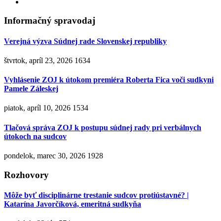
Informačný spravodaj
Verejná výzva Súdnej rade Slovenskej republiky
štvrtok, apríl 23, 2026
1634
Vyhlásenie ZOJ k útokom premiéra Roberta Fica voči sudkyni
Pamele Záleskej
piatok, apríl 10, 2026
1534
Tlačová správa ZOJ k postupu súdnej rady pri verbálnych
útokoch na sudcov
pondelok, marec 30, 2026
1928
Rozhovory
Môže byť disciplinárne trestanie sudcov protiústavné? |
Katarína Javorčíková, emeritná sudkyňa