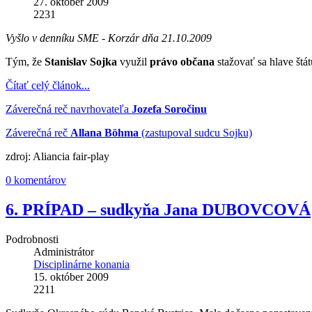
27. október 2009
2231
Vyšlo v denníku SME - Korzár dňa 21.10.2009
Tým, že
Stanislav Sojka
využil
právo občana
stažovať sa hlave štá
Čítať celý článok...
Záverečná reč navrhovateľa
Jozefa Soročinu
Záverečná reč
Allana Böhma
(zastupoval sudcu Sojku)
zdroj: Aliancia fair-play
0 komentárov
6. PRÍPAD – sudkyňa Jana DUBOVCOVÁ
Podrobnosti
Administrátor
Disciplinárne konania
15. október 2009
2211