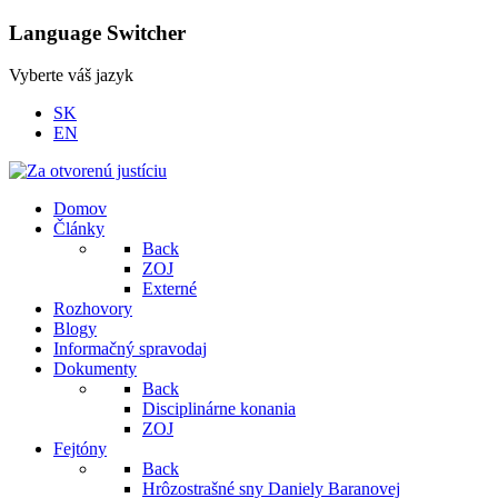
Language Switcher
Vyberte váš jazyk
SK
EN
Domov
Články
Back
ZOJ
Externé
Rozhovory
Blogy
Informačný spravodaj
Dokumenty
Back
Disciplinárne konania
ZOJ
Fejtóny
Back
Hrôzostrašné sny Daniely Baranovej