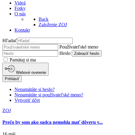
Videá
Fotky
O nás
Back
Založenie ZOJ
Kontakt
Hľadať
Používateľské meno
Heslo
Zobraziť heslo
Pamätaj si ma
Webové overenie
Prihlásiť
Nepamätáte si heslo?
Nepamätáte si používateľské meno?
Vytvoriť účet
ZOJ
Prečo by som ako sudca nemohla mať dôveru v...
16 máj