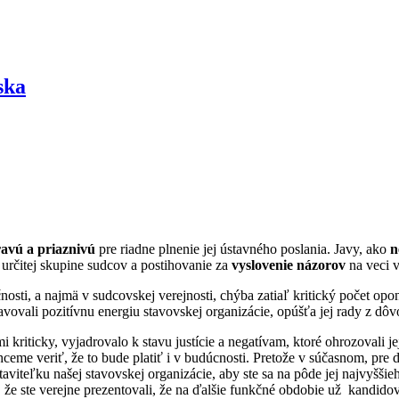
ska
avú a priaznivú
pre riadne plnenie jej ústavného poslania. Javy, ako
n
určitej skupine sudcov a postihovanie za
vyslovenie názorov
na veci v
čnosti, a najmä v sudcovskej verejnosti, chýba zatiaľ kritický počet o
stavovali pozitívnu energiu stavovskej organizácie, opúšťa jej rady z dô
 kriticky, vyjadrovalo k stavu justície a negatívam, ktoré ohrozovali j
Chceme veriť, že to bude platiť i v budúcnosti. Pretože v súčasnom, pre
taviteľku našej stavovskej organizácie, aby ste sa na pôde jej najvyšš
 že ste verejne prezentovali, že na ďalšie funkčné obdobie už kandidov