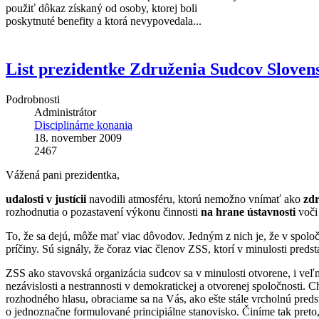
použiť dôkaz získaný od osoby, ktorej boli
poskytnuté benefity a ktorá nevypovedala...
List prezidentke Združenia Sudcov Sloven
Podrobnosti
Administrátor
Disciplinárne konania
18. november 2009
2467
Vážená pani prezidentka,
udalosti v justícii
navodili atmosféru, ktorú nemožno vnímať ako
zdr
rozhodnutia o pozastavení výkonu činnosti
na hrane ústavnosti
voči 
To, že sa dejú, môže mať viac dôvodov. Jedným z nich je, že v spolo
príčiny. Sú signály, že čoraz viac členov ZSS, ktorí v minulosti pred
ZSS ako stavovská organizácia sudcov sa v minulosti otvorene, i veľmi
nezávislosti a nestrannosti v demokratickej a otvorenej spoločnosti. 
rozhodného hlasu, obraciame sa na Vás, ako ešte stále vrcholnú preds
o jednoznačne formulované principiálne stanovisko. Činíme tak preto,