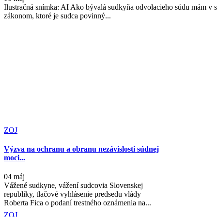
Ilustračná snímka: AI Ako bývalá sudkyňa odvolacieho súdu mám v 
zákonom, ktoré je sudca povinný...
ZOJ
Výzva na ochranu a obranu nezávislosti súdnej
moci...
04 máj
Vážené sudkyne, vážení sudcovia Slovenskej
republiky, tlačové vyhlásenie predsedu vlády
Roberta Fica o podaní trestného oznámenia na...
ZOJ