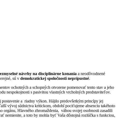
ezmyselné návrhy na disciplinárne konania
a neodôvodnené
erejné, sú v
demokratickej spoločnosti neprípustné
.
ponentov ochotných a schopných otvorene pomenovať tento stav a jeho
vodu nespokojnosti s pasivitou vlastných vrcholných predstaviteľov.
ej postavenie a riadny výkon. Hájilo predovšetkým princípy jej
 ďalší vývoj súdnictva kritickom, období pociťujeme absenciu takéhoto
ieho orgánu, Hlavného zhromaždenia, váhou svojej osobnosti zasadili
ať nemienite, a toto by mohla byť Vaša dôstojná rozlúčka s funkciou,