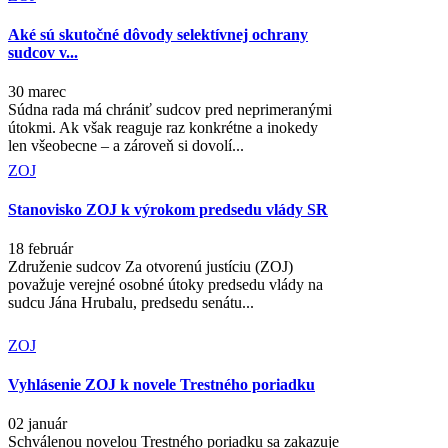
Aké sú skutočné dôvody selektívnej ochrany
sudcov v...
30 marec
Súdna rada má chrániť sudcov pred neprimeranými
útokmi. Ak však reaguje raz konkrétne a inokedy
len všeobecne – a zároveň si dovolí...
ZOJ
Stanovisko ZOJ k výrokom predsedu vlády SR
18 február
Združenie sudcov Za otvorenú justíciu (ZOJ)
považuje verejné osobné útoky predsedu vlády na
sudcu Jána Hrubalu, predsedu senátu...
ZOJ
Vyhlásenie ZOJ k novele Trestného poriadku
02 január
Schválenou novelou Trestného poriadku sa zakazuje