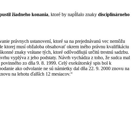
pustil žiadneho konania
, ktoré by napĺňalo znaky
disciplinárneho
vanie právnych ustanovení, ktoré sa na prejednávanú vec nemôžu
ysle ktorej musí obžaloba obsahovať okrem iného právnu kvalifikáciu
ákonné znaky vrátane tých, ktoré odôvodňujú určitú trestnú sadzbu.
vrhu vyplýva z jeho podstaty. Návrh vychádza z toho, že sudca mal
 povinného zo dňa 9. 8. 1999. Celý exekútorský spis bol k
 podanie ako odvolanie ne sú námietky dal dňa 22. 9. 2000 znovu na
 znovu na lehotu ďalších 12 mesiacov.“