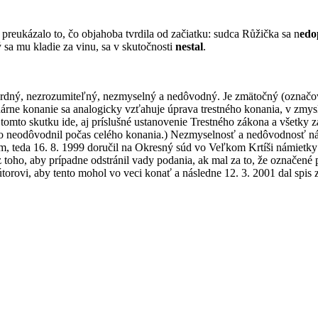
é preukázalo to, čo objahoba tvrdila od začiatku: sudca Růžička sa n
edo
ý sa mu kladie za vinu, sa v skutočnosti
nestal
.
surdný, nezrozumiteľný, nezmyselný a nedôvodný. Je zmätočný (označo
linárne konanie sa analogicky vzťahuje úprava trestného konania, v zm
omto skutku ide, aj príslušné ustanovenie Trestného zákona a všetky z
ho neodôvodnil počas celého konania.) Nezmyselnosť a nedôvodnosť ná
ým, teda 16. 8. 1999 doručil na Okresný súd vo Veľkom Krtíši námietky
toho, aby prípadne odstránil vady podania, ak mal za to, že označené
ekútorovi, aby tento mohol vo veci konať a následne 12. 3. 2001 dal spis