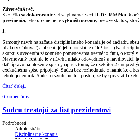
Záverečná reč.
Skončilo sa
dokazovanie
v disciplinárnej veci
JUDr. Růžičku
, ktor
previnenia
, jeho obvinenie je
vykonštruované
, pretože skutok, ktor
I.
Samotný návrh na začatie disciplinárneho konania je od začiatku ab
nijako vzťahovať) a absentujú jeho podstatné náležitosti. (Na discip
skutku s uvedením zákonného pomenovania trestného činu, o ktorý v t
Navrhovaný trest nie je v návrhu nijako odôvodnený a navrhovateľ 
dať úpravu na uloženie spisu „napriek tomu, že exekútor 2 dni predt
exekučnému spisu pripojený. Sudca bez rozhodnutia o námietke a bez 
lehotu jeden rok. Sudca nezvolil ani ten postup, že by spis vrátil ex
Čítať ďalej...
0 komentárov
Sudcu trestajú za list prezidentovi
Podrobnosti
Administrátor
Disciplinárne konania