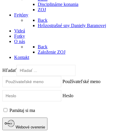
Disciplinárne konania
ZOJ
Fejtóny
Back
Hrôzostrašné sny Daniely Baranovej
Videá
Fotky
O nás
Back
Založenie ZOJ
Kontakt
Hľadať
Používateľské meno
Heslo
Pamätaj si ma
Webové overenie