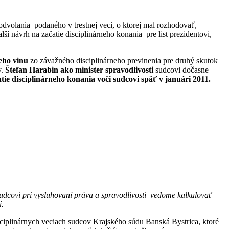
odvolania podaného v trestnej veci, o ktorej mal rozhodovať,
návrh na začatie disciplinárneho konania pre list prezidentovi,
eho vinu
zo závažného disciplinárneho previnenia pre druhý skutok
v.
Štefan Harabin
ako minister spravodlivosti
sudcovi dočasne
e disciplinárneho konania voči sudcovi späť v januári 2011.
sudcovi pri vysluhovaní práva a spravodlivosti vedome kalkulovať
í.
sciplinárnych veciach sudcov Krajského súdu Banská Bystrica, ktoré