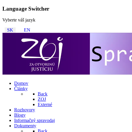
Language Switcher
Vyberte váš jazyk
SK
EN
Domov
Články
Back
ZOJ
Externé
Rozhovory
Blogy
Informačný spravodaj
Dokumenty
Back