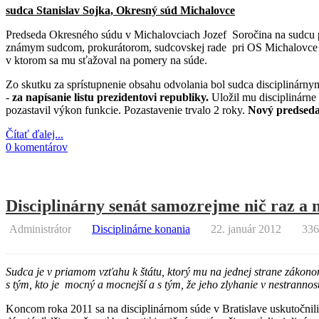
sudca Stanislav Sojka, Okresný súd Michalovce
Predseda Okresného súdu v Michalovciach Jozef Soročina na sudcu pod
známym sudcom, prokurátorom, sudcovskej rade pri OS Michalovce a J
v ktorom sa mu sťažoval na pomery na súde.
Zo skutku za sprístupnenie obsahu odvolania bol sudca disciplinár
-
za napísanie listu prezidentovi republiky.
Uložil mu disciplinárne
pozastavil výkon funkcie. Pozastavenie trvalo 2 roky.
Nový predseda 
Čítať ďalej...
0 komentárov
Disciplinárny senát samozrejme nič raz a 
Administrátor
Disciplinárne konania
22. január 2012
336
Sudca je v priamom vzťahu k štátu, ktorý mu na jednej strane zákono
s tým, kto je mocný a mocnejší a s tým, že jeho zlyhanie v nestrannos
Koncom roka 2011 sa na disciplinárnom súde v Bratislave uskutočnili