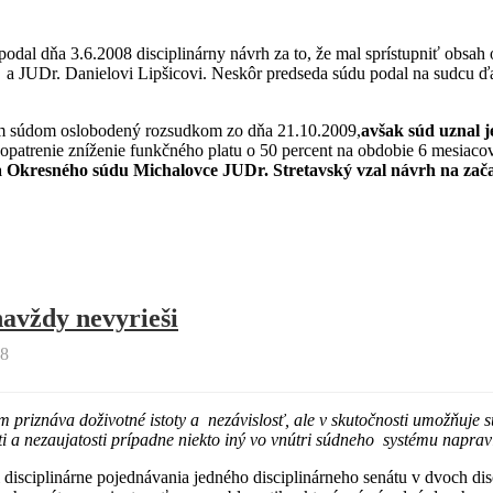
al dňa 3.6.2008 disciplinárny návrh za to, že mal sprístupniť obsah 
UDr. Danielovi Lipšicovi. Neskôr predseda súdu podal na sudcu ďalší 
nym súdom oslobodený rozsudkom zo dňa 21.10.2009,
avšak súd uznal j
 opatrenie zníženie funkčného platu o 50 percent na obdobie 6 mesiaco
Okresného súdu Michalovce JUDr. Stretavský vzal návrh na začati
navždy nevyrieši
8
m priznáva doživotné istoty a nezávislosť, ale v skutočnosti umožňuje 
ti a nezaujatosti prípadne niekto iný vo vnútri súdneho systému naprav
 disciplinárne pojednávania jedného disciplinárneho senátu v dvoch di