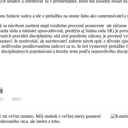
ych senátov a orientovať sa v problematike, ktorá má zásadný dosah na 
u funkcie sudcu a ide o prekážku na strane štátu ako zamestnávateľa 
torý sa návrhom zaoberá majú rozdielne procesné postavenie ale súčasne
seda súdu a minister spravodlivosti, predtým aj Súdna rada SR) je pov
h pravidiel disciplinárny súd zistí porušenie zákona, je povinný vyslo
astaví. Je neobvyklé, ak navrhovateľ zoberie návrh späť z dôvodu zjav
trí nedôvodne postihovanému sudcovi za to, že bol vystavený prekážke
 disciplinárnych pojednávaní a hrozby testu podľa nepravdivého disci
á
11
4693
 je mi veľmi smutno. Môj smútok z veľkej miery pramení
ilovaného otca, ale nielen z toho.