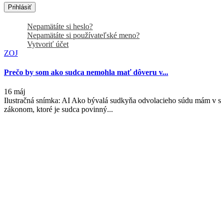
Prihlásiť
Nepamätáte si heslo?
Nepamätáte si používateľské meno?
Vytvoriť účet
ZOJ
Prečo by som ako sudca nemohla mať dôveru v...
16 máj
Ilustračná snímka: AI Ako bývalá sudkyňa odvolacieho súdu mám v 
zákonom, ktoré je sudca povinný...