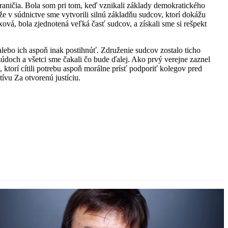
aničia. Bola som pri tom, keď vznikali základy demokratického
že v súdnictve sme vytvorili silnú základňu sudcov, ktorí dokážu
vá, bola zjednotená veľká časť sudcov, a získali sme si rešpekt
 alebo ich aspoň inak postihnúť. Združenie sudcov zostalo ticho
 súdoch a všetci sme čakali čo bude ďalej. Ako prvý verejne zaznel
 ktorí cítili potrebu aspoň morálne prísť podporiť kolegov pred
ívu Za otvorenú justíciu.