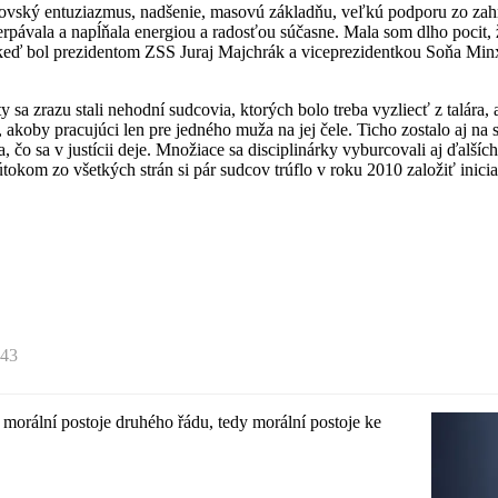
ovský entuziazmus, nadšenie, masovú základňu, veľkú podporu zo zahr
erpávala a napĺňala energiou a radosťou súčasne. Mala som dlho pocit, 
 keď bol prezidentom ZSS Juraj Majchrák a viceprezidentkou Soňa Minxo
 sa zrazu stali nehodní sudcovia, ktorých bolo treba vyzliecť z talára,
, akoby pracujúci len pre jedného muža na jej čele. Ticho zostalo aj na
o sa v justícii deje. Množiace sa disciplinárky vyburcovali aj ďalších,
okom zo všetkých strán si pár sudcov trúflo v roku 2010 založiť iniciat
43
t morální postoje druhého řádu, tedy morální postoje ke