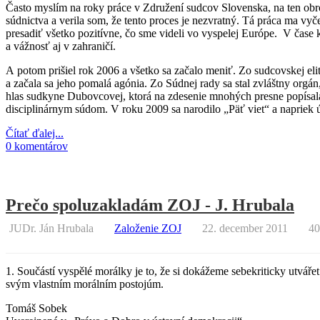
Často myslím na roky práce v Združení sudcov Slovenska, na ten obr
súdnictva a verila som, že tento proces je nezvratný. Tá práca ma vyč
presadiť všetko pozitívne, čo sme videli vo vyspelej Európe. V čase
a vážnosť aj v zahraničí.
A potom prišiel rok 2006 a všetko sa začalo meniť. Zo sudcovskej elity
a začala sa jeho pomalá agónia. Zo Súdnej rady sa stal zvláštny orgán
hlas sudkyne Dubovcovej, ktorá na zdesenie mnohých presne popísala, č
disciplinárnym súdom. V roku 2009 sa narodilo „Päť viet“ a napriek út
Čítať ďalej...
0 komentárov
Prečo spoluzakladám ZOJ - J. Hrubala
JUDr. Ján Hrubala
Založenie ZOJ
22. december 2011
40
1. Součástí vyspělé morálky je to, že si dokážeme sebekriticky utváře
svým vlastním morálním postojúm.
Tomáš Sobek