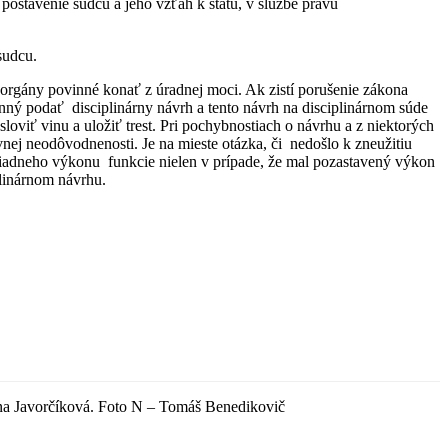
postavenie sudcu a jeho vzťah k štátu, v službe právu
sudcu.
 orgány povinné konať z úradnej moci. Ak zistí porušenie zákona
inný podať disciplinárny návrh a tento návrh na disciplinárnom súde
viť vinu a uložiť trest. Pri pochybnostiach o návrhu a z niektorých
nej neodôvodnenosti. Je na mieste otázka, či nedošlo k zneužitiu
 riadneho výkonu funkcie nielen v prípade, že mal pozastavený výkon
plinárnom návrhu.