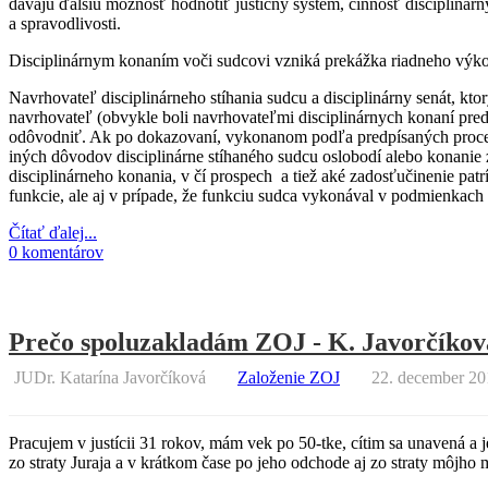
dávajú ďalšiu možnosť hodnotiť justičný systém, činnosť disciplinárn
a spravodlivosti.
Disciplinárnym konaním voči sudcovi vzniká prekážka riadneho výkon
Navrhovateľ disciplinárneho stíhania sudcu a disciplinárny senát, k
navrhovateľ (obvykle boli navrhovateľmi disciplinárnych konaní pred
odôvodniť. Ak po dokazovaní, vykonanom podľa predpísaných procesnýc
iných dôvodov disciplinárne stíhaného sudcu oslobodí alebo konanie z
disciplinárneho konania, v čí prospech a tiež aké zadosťučinenie pa
funkcie, ale aj v prípade, že funkciu sudca vykonával v podmienkach
Čítať ďalej...
0 komentárov
Prečo spoluzakladám ZOJ - K. Javorčíkov
JUDr. Katarína Javorčíková
Založenie ZOJ
22. december 20
Pracujem v justícii 31 rokov, mám vek po 50-tke, cítim sa unavená a
zo straty Juraja a v krátkom čase po jeho odchode aj zo straty môjho m