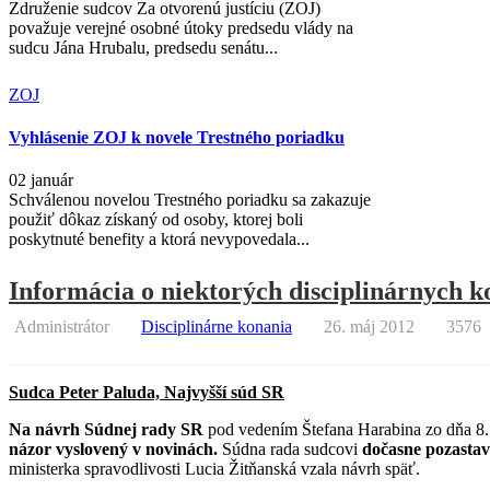
Združenie sudcov Za otvorenú justíciu (ZOJ)
považuje verejné osobné útoky predsedu vlády na
sudcu Jána Hrubalu, predsedu senátu...
ZOJ
Vyhlásenie ZOJ k novele Trestného poriadku
02 január
Schválenou novelou Trestného poriadku sa zakazuje
použiť dôkaz získaný od osoby, ktorej boli
poskytnuté benefity a ktorá nevypovedala...
Informácia o niektorých disciplinárnych k
Administrátor
Disciplinárne konania
26. máj 2012
3576
Sudca Peter Paluda, Najvyšší súd SR
Na návrh Súdnej rady SR
pod vedením Štefana Harabina zo dňa 8. 
názor vyslovený v novinách.
Súdna rada sudcovi
dočasne pozastav
ministerka spravodlivosti Lucia Žitňanská vzala návrh späť.