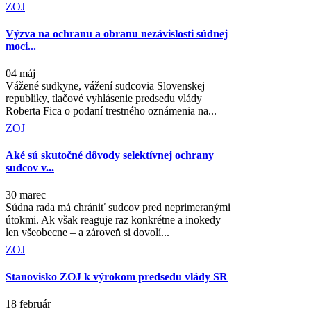
ZOJ
Výzva na ochranu a obranu nezávislosti súdnej
moci...
04 máj
Vážené sudkyne, vážení sudcovia Slovenskej
republiky, tlačové vyhlásenie predsedu vlády
Roberta Fica o podaní trestného oznámenia na...
ZOJ
Aké sú skutočné dôvody selektívnej ochrany
sudcov v...
30 marec
Súdna rada má chrániť sudcov pred neprimeranými
útokmi. Ak však reaguje raz konkrétne a inokedy
len všeobecne – a zároveň si dovolí...
ZOJ
Stanovisko ZOJ k výrokom predsedu vlády SR
18 február