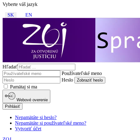
Vyberte váš jazyk
SK
EN
Hľadať
Používateľské meno
Heslo
Zobraziť heslo
Pamätaj si ma
Webové overenie
Prihlásiť
Nepamätáte si heslo?
Nepamätáte si používateľské meno?
Vytvoriť účet
ZOJ