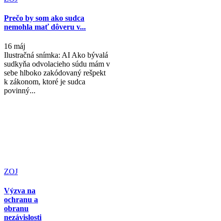
Prečo by som ako sudca
nemohla mať dôveru v...
16 máj
Ilustračná snímka: AI Ako bývalá
sudkyňa odvolacieho súdu mám v
sebe hlboko zakódovaný rešpekt
k zákonom, ktoré je sudca
povinný...
ZOJ
Výzva na
ochranu a
obranu
nezávislosti