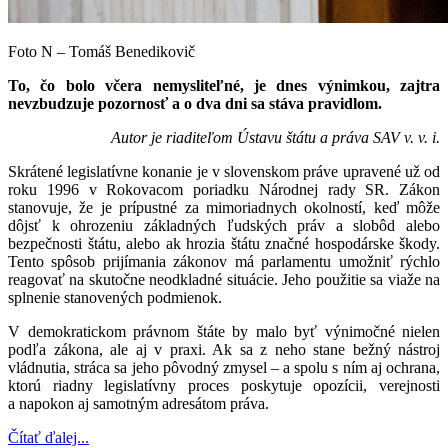
Foto N – Tomáš Benedikovič
To, čo bolo včera nemysliteľné, je dnes výnimkou, zajtra
nevzbudzuje pozornosť a o dva dni sa stáva pravidlom.
Autor je riaditeľom Ústavu štátu a práva SAV v. v. i.
Skrátené legislatívne konanie je v slovenskom práve upravené už od
roku 1996 v Rokovacom poriadku Národnej rady SR. Zákon
stanovuje, že je prípustné za mimoriadnych okolností, keď môže
dôjsť k ohrozeniu základných ľudských práv a slobôd alebo
bezpečnosti štátu, alebo ak hrozia štátu značné hospodárske škody.
Tento spôsob prijímania zákonov má parlamentu umožniť rýchlo
reagovať na skutočne neodkladné situácie. Jeho použitie sa viaže na
splnenie stanovených podmienok.
V demokratickom právnom štáte by malo byť výnimočné nielen
podľa zákona, ale aj v praxi. Ak sa z neho stane bežný nástroj
vládnutia, stráca sa jeho pôvodný zmysel – a spolu s ním aj ochrana,
ktorú riadny legislatívny proces poskytuje opozícii, verejnosti
a napokon aj samotným adresátom práva.
Čítať ďalej...