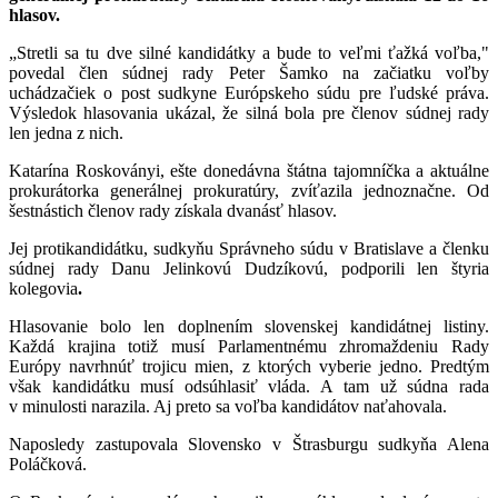
hlasov.
„Stretli sa tu dve silné kandidátky a bude to veľmi ťažká voľba,"
povedal člen súdnej rady Peter Šamko na začiatku voľby
uchádzačiek o post sudkyne Európskeho súdu pre ľudské práva.
Výsledok hlasovania ukázal, že silná bola pre členov súdnej rady
len jedna z nich.
Katarína Roskoványi, ešte donedávna štátna tajomníčka a aktuálne
prokurátorka generálnej prokuratúry, zvíťazila jednoznačne. Od
šestnástich členov rady získala dvanásť hlasov.
Jej protikandidátku, sudkyňu
Správneho súdu v Bratislave a členku
súdnej rady Danu Jelinkovú Dudzíkovú, podporili len štyria
kolegovia
.
Hlasovanie bolo len doplnením slovenskej kandidátnej listiny.
Každá krajina totiž musí Parlamentnému zhromaždeniu Rady
Európy navrhnúť trojicu mien, z ktorých vyberie jedno. Predtým
však kandidátku musí odsúhlasiť vláda. A tam už súdna rada
v minulosti narazila. Aj preto sa voľba kandidátov naťahovala.
Naposledy zastupovala Slovensko v Štrasburgu sudkyňa Alena
Poláčková.