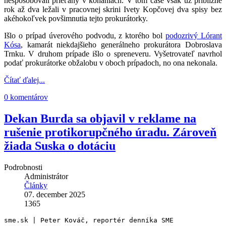
nespôsobovali prieťahy v konaniach. V tom čase však už približne
rok až dva ležali v pracovnej skrini Ivety Kopčovej dva spisy bez
akéhokoľvek povšimnutia tejto prokurátorky.
Išlo o prípad úverového podvodu, z ktorého bol
podozrivý Lórant
Kósa
, kamarát niekdajšieho generálneho prokurátora Dobroslava
Trnku. V druhom prípade išlo o spreneveru. Vyšetrovateľ navrhol
podať prokurátorke obžalobu v oboch prípadoch, no ona nekonala.
Čítať ďalej...
0 komentárov
Dekan Burda sa objavil v reklame na
rušenie protikorupčného úradu. Zároveň
žiada Suska o dotáciu
Podrobnosti
Administrátor
Články
07. december 2025
1365
sme.sk | Peter Kováč, reportér denníka SME