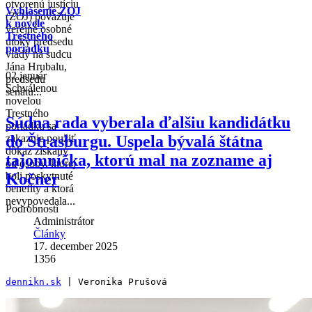
otvorenú justíciu
Vyhlásenie ZOJ
(ZOJ) považuje
k novele
verejné osobné
Trestného
útoky predsedu
poriadku
vlády na sudcu
Jána Hrubalu,
02 január
predsedu
Schválenou
senátu...
novelou
Trestného
Súdna rada vyberala ďalšiu kandidátku
poriadku sa
do Štrasburgu. Uspela bývalá štátna
zakazuje použiť
dôkaz získaný
tajomníčka, ktorú mal na zozname aj
od osoby, ktorej
Kočner
boli poskytnuté
benefity a ktorá
nevypovedala...
Podrobnosti
Administrátor
Články
17. december 2025
1356
dennikn.sk
 | Veronika Prušová