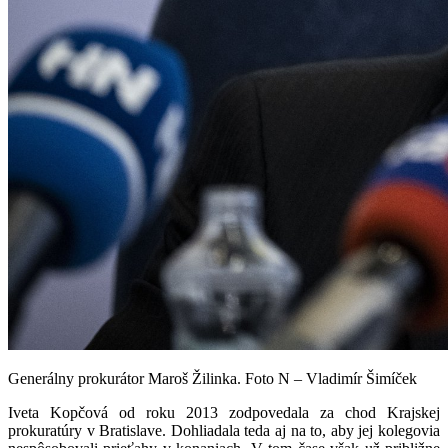
Generálny prokurátor Maroš Žilinka. Foto N – Vladimír Šimíček
Iveta Kopčová od roku 2013 zodpovedala za chod Krajskej
prokuratúry v Bratislave. Dohliadala teda aj na to, aby jej kolegovia