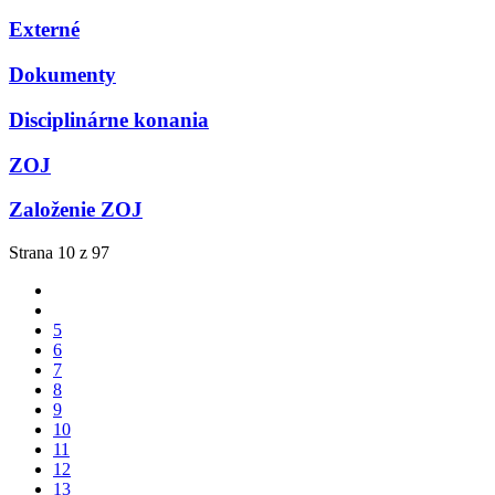
Externé
Dokumenty
Disciplinárne konania
ZOJ
Založenie ZOJ
Strana 10 z 97
5
6
7
8
9
10
11
12
13