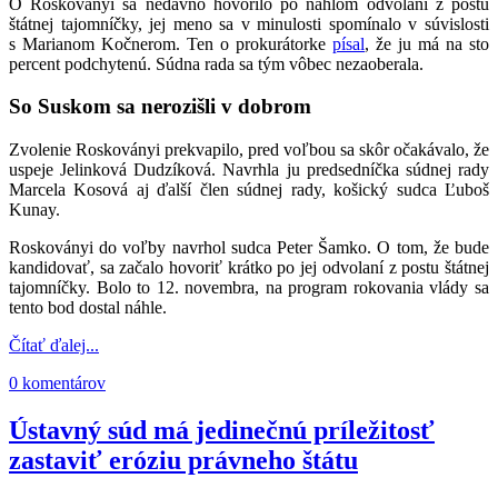
O Roskoványi sa nedávno hovorilo po náhlom odvolaní z postu
štátnej tajomníčky, jej meno sa v minulosti spomínalo v súvislosti
s Marianom Kočnerom. Ten o prokurátorke
písal
, že ju má na sto
percent podchytenú. Súdna rada sa tým vôbec nezaoberala.
So Suskom sa nerozišli v dobrom
Zvolenie Roskoványi prekvapilo, pred voľbou sa skôr očakávalo, že
uspeje Jelinková Dudzíková. Navrhla ju predsedníčka súdnej rady
Marcela Kosová aj ďalší člen súdnej rady, košický sudca Ľuboš
Kunay.
Roskoványi do voľby navrhol sudca Peter Šamko. O tom, že bude
kandidovať, sa začalo hovoriť krátko po jej odvolaní z postu štátnej
tajomníčky. Bolo to 12. novembra, na program rokovania vlády sa
tento bod dostal náhle.
Čítať ďalej...
0 komentárov
Ústavný súd má jedinečnú príležitosť
zastaviť eróziu právneho štátu