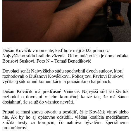
Dušan Kováčik v momente, keď ho v máji 2022 priamo z
Najvyššieho súdu brali do väzenia. Od minulého leta je doma vďaka
Borisovi Suskovi. Foto N – Tomáš Benedikovič
Dovolací senát Najvyššieho súdu spochybnil dvoch sudcov, ktorí
rozhodovali o Dušanovi Kováčikovi. Policajtovi Pavlovi Ďurkovi
vyčíta aj súkromnú komunikáciu a poznámku o harpúnach.
Dušan Kováčik má predčasné Vianoce. Najvyšší súd vo štvrtok
rozhodol o dovolaní v jeho korupčnej kauze tak, že má šancu
dosiahnuť, že sa už do väznice nevráti.
Prípad sa musí znova otvoriť a posúdiť, či je Kováčik vinný alebo
nie. Ak by ho aj opätovne odsúdili, vládna koalícia medzičasom
znížila tresty za korupciu, čo nahráva bývalému špeciálnemu
prokurátorovi.