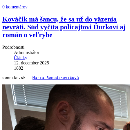
0 komentárov
Kováčik má šancu, že sa už do väzenia
nevráti. Súd vyčíta policajtovi Ďurkovi aj
román o veľrybe
Podrobnosti
Administrátor
Články
12. december 2025
1882
dennikn.sk | 
Mária Benedikovičová