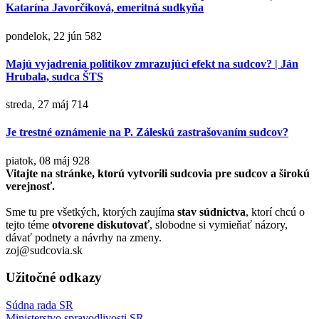
Katarína Javorčíková, emeritná sudkyňa
pondelok, 22 jún
582
Majú vyjadrenia politikov zmrazujúci efekt na sudcov? | Ján
Hrubala, sudca ŠTS
streda, 27 máj
714
Je trestné oznámenie na P. Záleskú zastrašovaním sudcov?
piatok, 08 máj
928
Vitajte na stránke, ktorú vytvorili sudcovia pre sudcov a širokú
verejnosť.
Sme tu pre všetkých, ktorých zaujíma
stav súdnictva
, ktorí chcú o
tejto téme
otvorene diskutovať
, slobodne si vymieňať názory,
dávať podnety a návrhy na zmeny.
zoj@sudcovia.sk
Užitočné odkazy
Súdna rada SR
Ministerstvo spravodlivosti SR