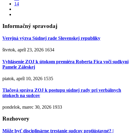
14
Informačný spravodaj
Verejná výzva Súdnej rade Slovenskej republiky
štvrtok, apríl 23, 2026
1634
Vyhlásenie ZOJ k útokom premiéra Roberta Fica voči sudkyni
Pamele Záleskej
piatok, apríl 10, 2026
1535
Tlačová správa ZOJ k postupu súdnej rady pri verbálnych
útokoch na sudcov
pondelok, marec 30, 2026
1933
Rozhovory
Môže byť disciplinárne trestanie sudcov protiústavné? |