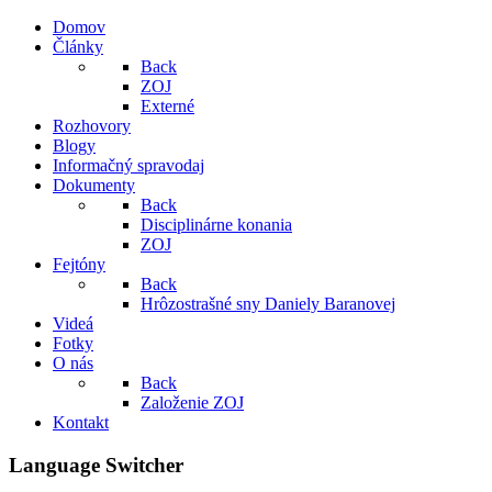
Domov
Články
Back
ZOJ
Externé
Rozhovory
Blogy
Informačný spravodaj
Dokumenty
Back
Disciplinárne konania
ZOJ
Fejtóny
Back
Hrôzostrašné sny Daniely Baranovej
Videá
Fotky
O nás
Back
Založenie ZOJ
Kontakt
Language Switcher