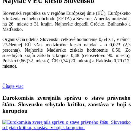
Najviac v EÚ kleslo Slovensko
Slovenská republika sa v regióne Európskej únie (EÚ), Európskeho
združenia voľného obchodu (EFTA) a Severnej Ameriky umiestnila
na 26. mieste z 31 krajín. Najhoršie dopadli Grécko, Bulharsko a
Maďarsko.
Organizácia udelila Slovensku celkové hodnotenie 0,64 z 1, v rámci
27-člennej EÚ však medziročne kleslo najviac - o 0,023 (2,3
percenta). Najhoršie Maďarsko získalo hodnotenie 0,50. Zo
susedných krajín získala Ukrajina 0,48 (celosvetovo 90. miesto),
Poľsko 0,66 (32. miesto), ČR 0,74 (20. miesto) a Rakúsko 0,79 (12.
miesto).
Čítajte viac
Eurokomisia zverejnila správu o stave právneho
štátu. Slovensko schytalo kritiku, zaostáva v boji s
korupciou