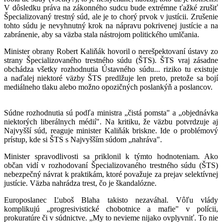
V dôsledku práva na zákonného sudcu bude extrémne ťažké zrušiť
Špecializovaný trestný súd, ale je to chorý prvok v justícii. Zrušenie
tohto súdu je nevyhnutný krok na nápravu pokrivenej justície a na
zabránenie, aby sa väzba stala nástrojom politického umlčania.
Minister obrany Robert Kaliňák hovoril o nerešpektovaní ústavy zo
strany Špecializovaného trestného súdu (ŠTS). ŠTS vraj zásadne
obchádza všetky rozhodnutia Ústavného súdu... riziko tu existuje
a naďalej niektoré väzby ŠTS predlžuje len preto, pretože sa bojí
mediálneho tlaku alebo možno opozičných poslankýň a poslancov.
Súdne rozhodnutia sú podľa ministra „čistá pomsta" a „objednávka
niektorých liberálnych médií". Na kritiku, že väzbu potvrdzuje aj
Najvyšší súd, reaguje minister Kaliňák briskne. Ide o problémový
prístup, kde si ŠTS s Najvyšším súdom „nahráva".
Minister spravodlivosti sa priklonil k týmto hodnoteniam. Ako
občan vidí v rozhodovaní Špecializovaného trestného súdu (ŠTS)
nebezpečný návrat k praktikám, ktoré považuje za prejav selektívnej
justície. Väzba nahrádza trest, čo je škandalózne.
Europoslanec Ľuboš Blaha takisto nezaváhal. Vôľu vlády
komplikujú „progresivistické chobotnice a mafie" v polícii,
prokuratúre či v súdnictve. „My to nevieme nijako ovplyvniť. To nie