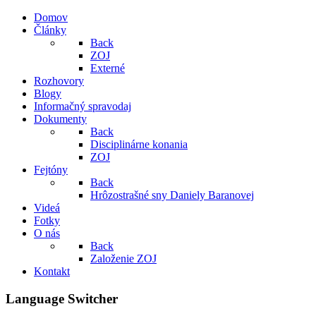
Domov
Články
Back
ZOJ
Externé
Rozhovory
Blogy
Informačný spravodaj
Dokumenty
Back
Disciplinárne konania
ZOJ
Fejtóny
Back
Hrôzostrašné sny Daniely Baranovej
Videá
Fotky
O nás
Back
Založenie ZOJ
Kontakt
Language Switcher