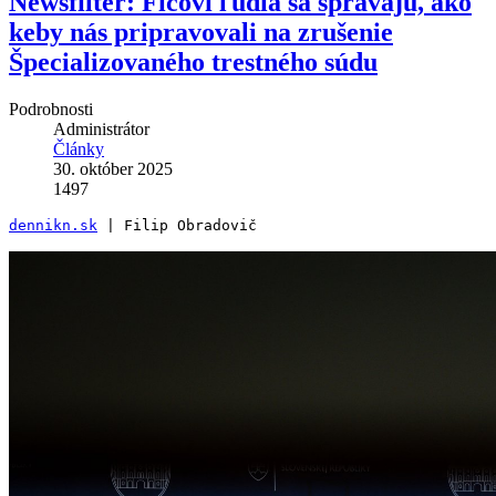
Newsfilter: Ficovi ľudia sa správajú, ako
keby nás pripravovali na zrušenie
Špecializovaného trestného súdu
Podrobnosti
Administrátor
Články
30. október 2025
1497
dennikn.sk
 | Filip Obradovič