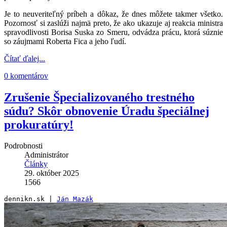
Je to neuveriteľný príbeh a dôkaz, že dnes môžete takmer všetko.
Pozornosť si zaslúži najmä preto, že ako ukazuje aj reakcia ministra
spravodlivosti Borisa Suska zo Smeru, odvádza prácu, ktorá súznie
so záujmami Roberta Fica a jeho ľudí.
Čítať ďalej...
0 komentárov
Zrušenie Špecializovaného trestného
súdu? Skôr obnovenie Úradu špeciálnej
prokuratúry!
Podrobnosti
Administrátor
Články
29. október 2025
1566
dennikn.sk | 
Ján Mazák