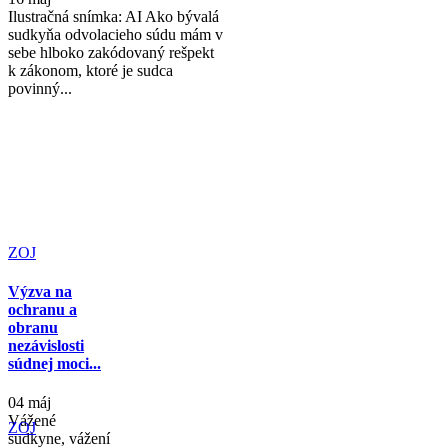
Ilustračná snímka: AI Ako bývalá
sudkyňa odvolacieho súdu mám v
sebe hlboko zakódovaný rešpekt
k zákonom, ktoré je sudca
povinný...
ZOJ
Výzva na
ochranu a
obranu
nezávislosti
súdnej moci...
04 máj
Vážené
ZOJ
sudkyne, vážení