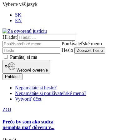
Vyberte váš jazyk
SK
EN
Hľadať
Používateľské meno
Heslo
Zobraziť heslo
Pamätaj si ma
Webové overenie
Prihlásiť
Nepamätáte si heslo?
Nepamätáte si používateľské meno?
Vytvoriť účet
ZOJ
Prečo by som ako sudca
nemohla mať dôveru v...
16 máj