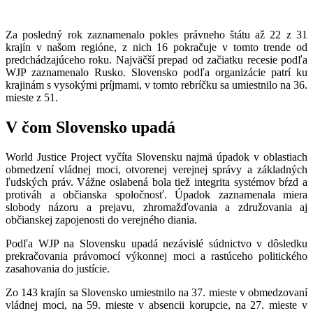
Za posledný rok zaznamenalo pokles právneho štátu až 22 z 31
krajín v našom regióne, z nich 16 pokračuje v tomto trende od
predchádzajúceho roku. Najväčší prepad od začiatku recesie podľa
WJP zaznamenalo Rusko. Slovensko podľa organizácie patrí ku
krajinám s vysokými príjmami, v tomto rebríčku sa umiestnilo na 36.
mieste z 51.
V čom Slovensko upadá
World Justice Project vyčíta Slovensku najmä úpadok v oblastiach
obmedzení vládnej moci, otvorenej verejnej správy a základných
ľudských práv. Vážne oslabená bola tiež integrita systémov bŕzd a
protiváh a občianska spoločnosť. Úpadok zaznamenala miera
slobody názoru a prejavu, zhromažďovania a združovania aj
občianskej zapojenosti do verejného diania.
Podľa WJP na Slovensku upadá nezávislé súdnictvo v dôsledku
prekračovania právomocí výkonnej moci a rastúceho politického
zasahovania do justície.
Zo 143 krajín sa Slovensko umiestnilo na 37. mieste v obmedzovaní
vládnej moci, na 59. mieste v absencii korupcie, na 27. mieste v