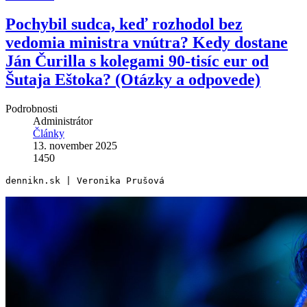
Pochybil sudca, keď rozhodol bez
vedomia ministra vnútra? Kedy dostane
Ján Čurilla s kolegami 90-tisíc eur od
Šutaja Eštoka? (Otázky a odpovede)
Podrobnosti
Administrátor
Články
13. november 2025
1450
dennikn.sk | Veronika Prušová