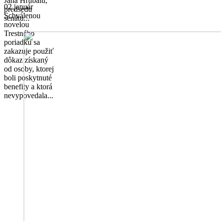
Jána Hrubalu,
02 január
predsedu
Schválenou
senátu...
novelou
Trestného
poriadku sa
zakazuje použiť
dôkaz získaný
od osoby, ktorej
boli poskytnuté
benefity a ktorá
nevypovedala...