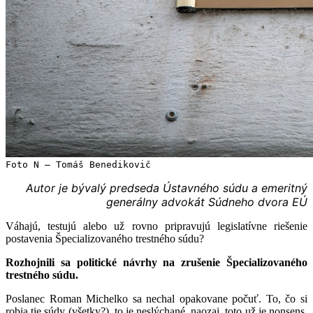
Foto N – Tomáš Benedikovič
Autor je bývalý predseda Ústavného súdu a emeritný
generálny advokát Súdneho dvora EÚ
Váhajú, testujú alebo už rovno pripravujú legislatívne riešenie
postavenia Špecializovaného trestného súdu?
Rozhojnili sa politické návrhy na zrušenie Špecializovaného
trestného súdu.
Poslanec Roman Michelko sa nechal opakovane počuť. To, čo si
robia tie súdy (všetky?), to je neslýchané, naozaj, toto už je nonsens.