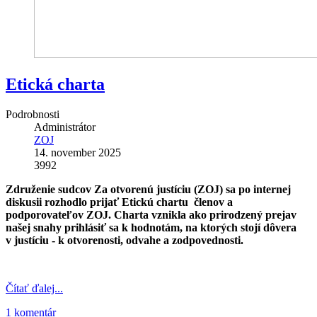
Etická charta
Podrobnosti
Administrátor
ZOJ
14. november 2025
3992
Združenie sudcov Za otvorenú justíciu (ZOJ) sa po internej
diskusii rozhodlo prijať Etickú chartu členov a
podporovateľov ZOJ. Charta vznikla ako prirodzený prejav
našej snahy prihlásiť sa k hodnotám, na ktorých stojí dôvera
v justíciu - k otvorenosti, odvahe a zodpovednosti.
Čítať ďalej...
1 komentár