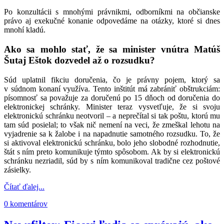
Po konzultácii s mnohými právnikmi, odborníkmi na občianske
právo aj exekučné konanie odpovedáme na otázky, ktoré si dnes
mnohí kladú.
Ako sa mohlo stať, že sa minister vnútra Matúš
Šutaj Eštok dozvedel až o rozsudku?
Súd uplatnil fikciu doručenia, čo je právny pojem, ktorý sa
v súdnom konaní využíva. Tento inštitút má zabrániť obštrukciám:
písomnosť sa považuje za doručenú po 15
dňoch od doručenia do
elektronickej schránky. Minister teraz vysvetľuje, že si svoju
elektronickú schránku neotvoril – a neprečítal si tak poštu, ktorú mu
tam súd posielal; to však nič nemení na veci, že zmeškal lehotu na
vyjadrenie sa k žalobe i na napadnutie samotného rozsudku. To, že
si aktivoval elektronickú schránku, bolo jeho slobodné rozhodnutie,
štát s ním preto komunikuje týmto spôsobom. Ak by si elektronickú
schránku nezriadil, súd by s ním komunikoval tradične cez poštové
zásielky.
Čítať ďalej...
0 komentárov