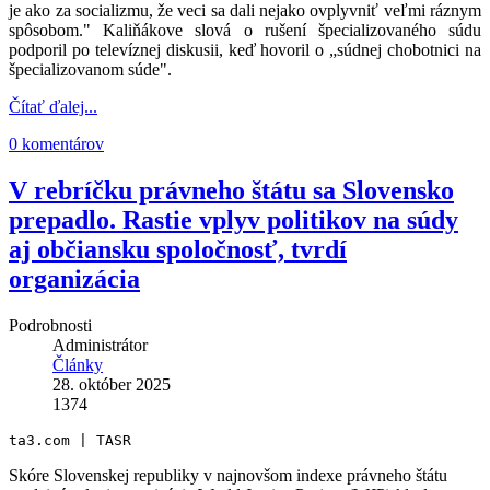
je ako za socializmu, že veci sa dali nejako ovplyvniť veľmi ráznym
spôsobom." Kaliňákove slová o rušení špecializovaného súdu
podporil po televíznej diskusii, keď hovoril o „súdnej chobotnici na
špecializovanom súde".
Čítať ďalej...
0 komentárov
V rebríčku právneho štátu sa Slovensko
prepadlo. Rastie vplyv politikov na súdy
aj občiansku spoločnosť, tvrdí
organizácia
Podrobnosti
Administrátor
Články
28. október 2025
1374
ta3.com | TASR
Skóre Slovenskej republiky v najnovšom indexe právneho štátu