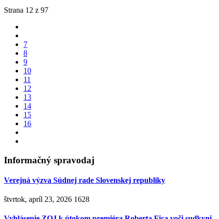
Strana 12 z 97
7
8
9
10
11
12
13
14
15
16
Informačný spravodaj
Verejná výzva Súdnej rade Slovenskej republiky
štvrtok, apríl 23, 2026
1628
Vyhlásenie ZOJ k útokom premiéra Roberta Fica voči sudkyni