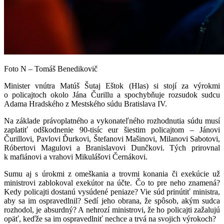
Foto N – Tomáš Benedikovič
Minister vnútra Matúš Šutaj Eštok (Hlas) si stojí za výrokmi
o policajtoch okolo Jána Čurillu a spochybňuje rozsudok sudcu
Adama Hradského z Mestského súdu Bratislava IV.
Na základe právoplatného a vykonateľného rozhodnutia súdu musí
zaplatiť odškodnenie 90-tisíc eur šiestim policajtom – Jánovi
Čurillovi, Pavlovi Ďurkovi, Štefanovi Mašinovi, Milanovi Sabotovi,
Róbertovi Magulovi a Branislavovi Dunčkovi. Tých prirovnal
k mafiánovi a vrahovi Mikulášovi Černákovi.
Sumu aj s úrokmi z omeškania a trovmi konania či exekúcie už
ministrovi zablokoval exekútor na účte. Čo to pre neho znamená?
Kedy policajti dostanú vysúdené peniaze? Vie súd prinútiť ministra,
aby sa im ospravedlnil? Sedí jeho obrana, že spôsob, akým sudca
rozhodol, je absurdný? A nehrozí ministrovi, že ho policajti zažalujú
opäť, keďže sa im ospravedlniť nechce a trvá na svojich výrokoch?