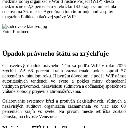
medzinárodnej organizácie World Justice Project (WJP) kleslo
medziročne o 2,3 percenta a v rebríčku 143 krajín sa umiestnila
celkovo na 36. mieste. Agentúra o tom informuje podľa správ
magazínu Politico a tlačovej správy WJP.
Foto: Profimedia
Úpadok právneho štátu sa zrýchľuje
Celosvetový úpadok právneho štátu sa podľa WJP v roku 2025
zrýchlil. Až 68 percent krajín zaznamenalo pokles oproti 57
percentám v minulom roku. Hlavným dôvodom je podľa WJP nárast
autoritárskych tendencií vo svete a pokles miery obmedzení
vládnych právomocí, nezávislosti súdnictva a občianskej spoločnosti
vrátane slobody prejavu a zhromažďovania.
Oslabovanie systémov bŕzd a protiváh (legislatívnych, súdnych a
nezávislých auditov) organizácia zaznamenala vo viac ako 60
percentách krajín vo svete. Na prvom mieste rebríčka zostalo
Dánsko, na chvoste Venezuela.