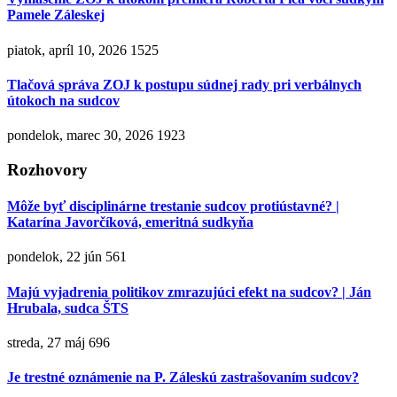
Pamele Záleskej
piatok, apríl 10, 2026
1525
Tlačová správa ZOJ k postupu súdnej rady pri verbálnych
útokoch na sudcov
pondelok, marec 30, 2026
1923
Rozhovory
Môže byť disciplinárne trestanie sudcov protiústavné? |
Katarína Javorčíková, emeritná sudkyňa
pondelok, 22 jún
561
Majú vyjadrenia politikov zmrazujúci efekt na sudcov? | Ján
Hrubala, sudca ŠTS
streda, 27 máj
696
Je trestné oznámenie na P. Záleskú zastrašovaním sudcov?