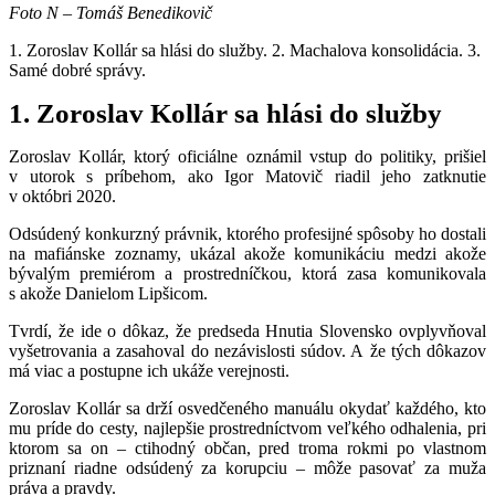
Foto N – Tomáš Benedikovič
1. Zoroslav Kollár sa hlási do služby. 2. Machalova konsolidácia. 3.
Samé dobré správy.
1.
Zoroslav Kollár sa hlási do služby
Zoroslav Kollár, ktorý oficiálne oznámil vstup do politiky, prišiel
v utorok s príbehom, ako Igor Matovič riadil jeho zatknutie
v októbri 2020.
Odsúdený konkurzný právnik, ktorého profesijné spôsoby ho dostali
na mafiánske zoznamy, ukázal akože komunikáciu medzi akože
bývalým premiérom a prostredníčkou, ktorá zasa komunikovala
s akože Danielom Lipšicom.
Tvrdí, že ide o dôkaz, že predseda Hnutia Slovensko ovplyvňoval
vyšetrovania a zasahoval do nezávislosti súdov. A že tých dôkazov
má viac a postupne ich ukáže verejnosti.
Zoroslav Kollár
sa drží osvedčeného manuálu okydať každého, kto
mu príde do cesty, najlepšie prostredníctvom veľkého odhalenia, pri
ktorom sa on – ctihodný občan, pred troma rokmi po vlastnom
priznaní riadne odsúdený za korupciu – môže pasovať za muža
práva a pravdy.