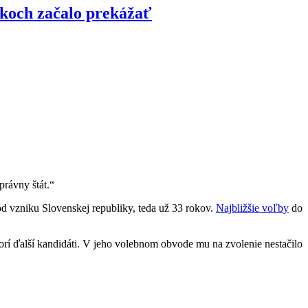
okoch začalo prekážať
rávny štát.“
 vzniku Slovenskej republiky, teda už 33 rokov.
Najbližšie voľby
do
rí ďalší kandidáti. V jeho volebnom obvode mu na zvolenie nestačilo