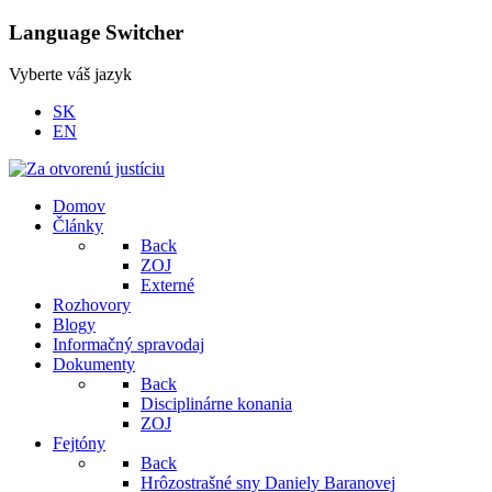
Language Switcher
Vyberte váš jazyk
SK
EN
Domov
Články
Back
ZOJ
Externé
Rozhovory
Blogy
Informačný spravodaj
Dokumenty
Back
Disciplinárne konania
ZOJ
Fejtóny
Back
Hrôzostrašné sny Daniely Baranovej