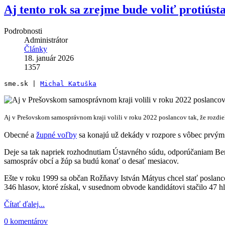
Aj tento rok sa zrejme bude voliť protiú
Podrobnosti
Administrátor
Články
18. január 2026
1357
sme.sk | 
Michal Katuška
Aj v Prešovskom samosprávnom kraji volili v roku 2022 poslancov tak, že rozdie
Obecné a
župné voľby
sa konajú už dekády v rozpore s vôbec prvým 
Deje sa tak napriek rozhodnutiam Ústavného súdu, odporúčaniam Ben
samospráv obcí a žúp sa budú konať o desať mesiacov.
Ešte v roku 1999 sa občan Rožňavy István Mátyus chcel stať poslanc
346 hlasov, ktoré získal, v susednom obvode kandidátovi stačilo 47 h
Čítať ďalej...
0 komentárov