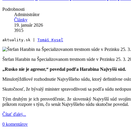
Podrobnosti
Administrátor
Články
19. január 2026
3915
aktuality.sk | 
Tomáš Kyseľ
Štefan Harabin na Špecializovanom trestnom súde
„Rusko nie je agresor,“ povedal podľa Harabina Najvyšší súd.
Minulotýždňové rozhodnutie Najvyššieho súdu, ktorý definitívne oslob
Skutočnosť, že bývalý minister spravodlivosti sa podľa súdu nedopust
Tým druhým je ich presvedčenie, že slovenský Najvyšší súd svojím 
príkrom rozpore s tým, čo senát Najvyššieho súdu skutočne povedal.
Čítať ďalej...
0 komentárov