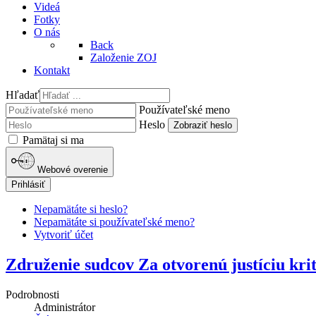
Videá
Fotky
O nás
Back
Založenie ZOJ
Kontakt
Hľadať
Používateľské meno
Heslo
Zobraziť heslo
Pamätaj si ma
Webové overenie
Prihlásiť
Nepamätáte si heslo?
Nepamätáte si používateľské meno?
Vytvoriť účet
Združenie sudcov Za otvorenú justíciu kri
Podrobnosti
Administrátor