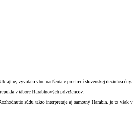
Ukrajine, vyvolalo vlnu nadšenia v prostredí slovenskej dezinfoscény.
 prepukla v tábore Harabinových prívržencov.
zhodnutie súdu takto interpretuje aj samotný Harabin, je to však v