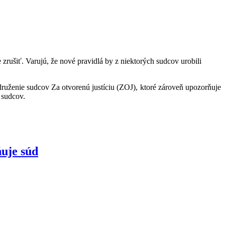
zrušiť. Varujú, že nové pravidlá by z niektorých sudcov urobili
druženie sudcov Za otvorenú justíciu (ZOJ), ktoré zároveň upozorňuje
 sudcov.
ňuje súd