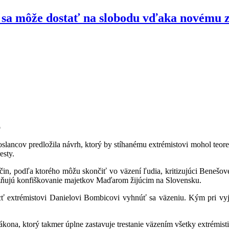
sa môže dostať na slobodu vďaka novému zá
o
oslancov predložila návrh, ktorý by stíhanému extrémistovi mohol teore
esty.
 čin, podľa ktorého môžu skončiť vo väzení ľudia, kritizujúci Benešov
ožňujú konfiškovanie majetkov Maďarom žijúcim na Slovensku.
ť extrémistovi Danielovi Bombicovi vyhnúť sa väzeniu. Kým pri vyja
kona, ktorý takmer úplne zastavuje trestanie väzením všetky extrémisti