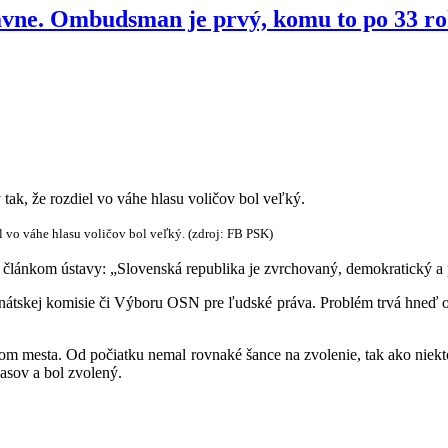
stavne. Ombudsman je prvý, komu to po 33 r
l vo váhe hlasu voličov bol veľký. (zdroj: FB PSK)
článkom ústavy: „Slovenská republika je zvrchovaný, demokratický a p
átskej komisie či Výboru OSN pre ľudské práva. Problém trvá hneď od
om mesta. Od počiatku nemal rovnaké šance na zvolenie, tak ako niekto
lasov a bol zvolený.