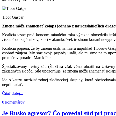
aktuality.sk | Marek Biró
Tibor Gaš
Zmena môže znamenať kolaps jedného z najrozsiahlejších drogov
Koalícia tesne pred koncom minulého roka výrazne obmedzila inšt
získané od kajúcnikov, ktorí v akomkoľvek trestnom konaní nevypoved
Koalícia popiera, že by zmenu ušila na mieru napríklad Tiborovi Gašpa
osobný záujem. My sme svoje prípady ustáli, ale musíme na to up
premiérov poradca Marek Para.
Špecializovaný trestný súd (ŠTS) sa však včera obrátil na Ústav
základných slobôd. Súd upozorňuje, že zmena môže znamenať kolaps j
Ide o kauzu medzinárodnej zločineckej skupiny, ktorá obchodova
neprihliadať.
Čítať ďalej...
0 komentárov
Je Rusko agresor? Čo povedal súd pri pr