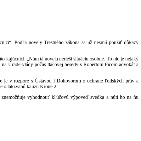
úcnici“. Podľa novely Trestného zákona sa už nesmú použiť dôkazy
to kajúcnici. „Nám tá novela nerieši situáciu osobne. To nie je nejaký
 na Úrade vlády počas tlačovej besedy s Robertom Ficom advokát a
 že je v rozpore s Ústavou i Dohovorom o ochrane ľudských práv a
de o takzvanú kauzu Krone 2.
du znemožňuje vyhodnotiť kľúčovú výpoveď svedka a núti ho na ňu