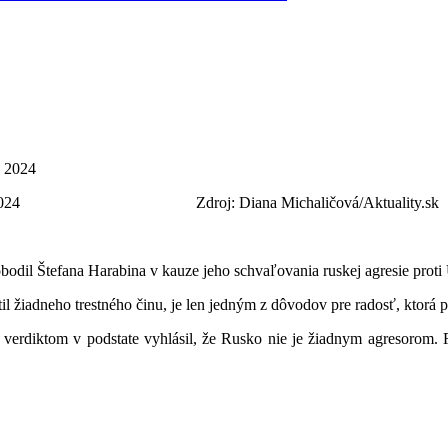
 v Pezinku 25. 3. 2024
Zdroj: Diana Michaličová/Aktuality.sk
odil Štefana Harabina v kauze jeho schvaľovania ruskej agresie proti 
il žiadneho trestného činu, je len jedným z dôvodov pre radosť, ktorá
verdiktom v podstate vyhlásil, že Rusko nie je žiadnym agresorom. Ro