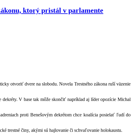
konu, ktorý pristál v parlamente
ticky otvoriť dvere na slobodu. Novela Trestného zákona ruší väzenie
e dekréty. V base tak môže skončiť napríklad aj líder opozície Michal
dreniach proti Benešovým dekrétom chce koalícia posielať ľudí do
cké trestné činy, akými sú hajlovanie či schvaľovanie holokaustu.