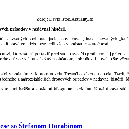
par
Zdroj: David Ištok/Aktuality.sk
ých prípadov v nedávnej histórii.
itút takzvaných spolupracujúcich obvinených, inak nazývaných „kaj
ali pravdivo, alebo neuviedli všetky podstatné skutočnosti.
rovi, ktorý sa má postaviť pred súd, a svedčia proti nemu aj práve takí
ozorňovať vo vzťahu k bežným občanom,“ obraňoval novelu ešte včera
ný súd s podaním, v ktorom novelu Trestného zákona napáda. Tvrdí,
edného z najrozsiahlejších drogových prípadov v nedávnej histórii. I
la s tonami hašišu a stovkami kilogramov kokaínu. Nová úprava sú
ocese so Štefanom Harabinom