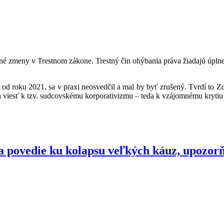
né zmeny v Trestnom zákone. Trestný čin ohýbania práva žiadajú úplne 
od roku 2021, sa v praxi neosvedčil a mal by byť zrušený. Tvrdí to Z
 viesť k tzv. sudcovskému korporativizmu – teda k vzájomnému krytiu
a povedie ku kolapsu veľkých káuz, upozor