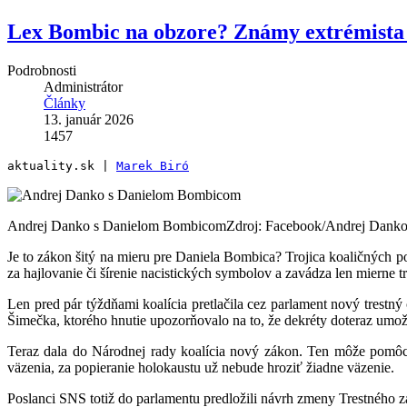
Lex Bombic na obzore? Známy extrémista 
Podrobnosti
Administrátor
Články
13. január 2026
1457
aktuality.sk | 
Marek Biró
Andrej Danko s Danielom Bombicom
Zdroj: Facebook/Andrej Dank
Je to zákon šitý na mieru pre Daniela Bombica? Trojica koaličných p
za hajlovanie či šírenie nacistických symbolov a zavádza len mierne tr
Len pred pár týždňami koalícia pretlačila cez parlament nový trestný
Šimečka, ktorého hnutie upozorňovalo na to, že dekréty doteraz um
Teraz dala do Národnej rady koalícia nový zákon. Ten môže pomôc
väzenia, za popieranie holokaustu už nebude hroziť žiadne väzenie.
Poslanci SNS totiž do parlamentu predložili návrh zmeny Trestného zá