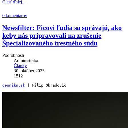
Čítať ďalej...
0 komentárov
Newsfilter: Ficovi ľudia sa správajú, ako
keby nás pripravovali na zrušenie
Špecializovaného trestného súdu
Podrobnosti
Administrátor
Články
30. október 2025
1512
dennikn.sk
 | Filip Obradovič