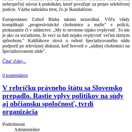
nebezpečný návrat k praktikám, ktoré považuje za prejav selektívnej
justície. Väzba nahrádza trest, čo je škandalózne.
Europoslanec Ľuboš Blaha takisto nezaváhal. Vôľu vlády
komplikujú „progresivistické chobotnice a mafie" v polícii,
prokuratúre či v súdnictve. „My to nevieme nijako ovplyvniť. To nie
je ako za socializmu, že veci sa dali nejako ovplyvniť veľmi ráznym
spôsobom." Kaliňákove slová o rušení špecializovaného súdu
podporil po televíznej diskusii, keď hovoril o „súdnej chobotnici na
špecializovanom súde".
Čítať ďalej...
0 komentárov
V rebríčku právneho štátu sa Slovensko
prepadlo. Rastie vplyv politikov na súdy
aj občiansku spoločnosť, tvrdí
organizácia
Podrobnosti
Administrátor