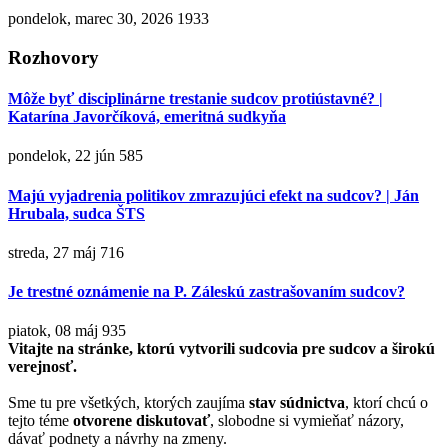
pondelok, marec 30, 2026
1933
Rozhovory
Môže byť disciplinárne trestanie sudcov protiústavné? |
Katarína Javorčíková, emeritná sudkyňa
pondelok, 22 jún
585
Majú vyjadrenia politikov zmrazujúci efekt na sudcov? | Ján
Hrubala, sudca ŠTS
streda, 27 máj
716
Je trestné oznámenie na P. Záleskú zastrašovaním sudcov?
piatok, 08 máj
935
Vitajte na stránke, ktorú vytvorili sudcovia pre sudcov a širokú
verejnosť.
Sme tu pre všetkých, ktorých zaujíma
stav súdnictva
, ktorí chcú o
tejto téme
otvorene diskutovať
, slobodne si vymieňať názory,
dávať podnety a návrhy na zmeny.