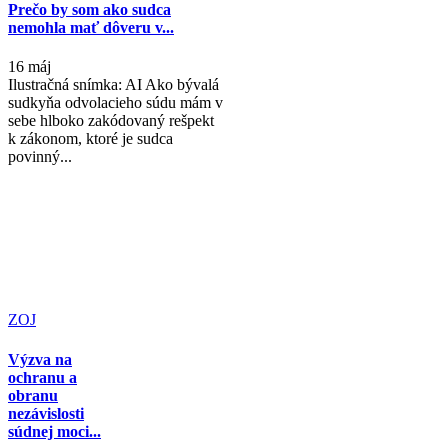
Prečo by som ako sudca
nemohla mať dôveru v...
16 máj
Ilustračná snímka: AI Ako bývalá
sudkyňa odvolacieho súdu mám v
sebe hlboko zakódovaný rešpekt
k zákonom, ktoré je sudca
povinný...
ZOJ
Výzva na
ochranu a
obranu
nezávislosti
súdnej moci...