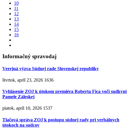
10
11
12
13
14
15
16
Informačný spravodaj
Verejná výzva Súdnej rade Slovenskej republiky
štvrtok, apríl 23, 2026
1636
Vyhlásenie ZOJ k útokom premiéra Roberta Fica voči sudkyni
Pamele Záleskej
piatok, apríl 10, 2026
1537
Tlačová správa ZOJ k postupu súdnej rady pri verbálnych
útokoch na sudcov