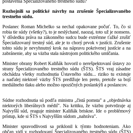
postavenia Špecializovaného trestného súdu?
Rozhojnili sa politické návrhy na zrušenie Špecializovaného
trestného súdu.
Poslanec Roman Michelko sa nechal opakovane počuť. To, čo si
robia tie súdy (všetky?), to je neslýchané, naozaj, toto už je nonsens.
V dôsledku práva na zákonného sudcu bude extrémne ťažké zrušiť
Špecializovaný trestný súd, ale je to chorý prvok v justícii. Zrušenie
tohto súdu je nevyhnutný krok na nápravu pokrivenej justície a na
zabránenie, aby sa väzba stala nástrojom politického umlčania.
Minister obrany Robert Kaliňák hovoril o nerešpektovaní ústavy zo
strany Špecializovaného trestného súdu (ŠTS). ŠTS vraj zásadne
obchádza všetky rozhodnutia Ústavného súdu... riziko tu existuje
a naďalej niektoré väzby ŠTS predlžuje len preto, pretože sa bojí
mediálneho tlaku alebo možno opozičných poslankýň a poslancov.
Súdne rozhodnutia sú podľa ministra „čistá pomsta" a „objednávka
niektorých liberálnych médií". Na kritiku, že väzbu potvrdzuje aj
Najvyšší súd, reaguje minister Kaliňák briskne. Ide o problémový
prístup, kde si ŠTS s Najvyšším súdom „nahráva".
Minister spravodlivosti sa priklonil k týmto hodnoteniam. Ako
občan vidí v rozhodovaní Špecializovaného trestného súdu (ŠTS)