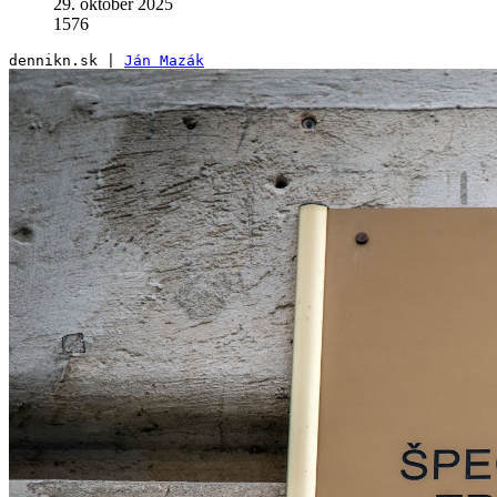
29. október 2025
1576
dennikn.sk | 
Ján Mazák