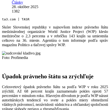
Články
28. október 2025
1382
ta3.com | TASR
Skóre Slovenskej republiky v najnovšom indexe právneho štátu
medzinárodnej organizácie World Justice Project (WJP) kleslo
medziročne o 2,3 percenta a v rebríčku 143 krajín sa umiestnila
celkovo na 36. mieste. Agentúra o tom informuje podľa správ
magazínu Politico a tlačovej správy WJP.
Foto: Profimedia
Úpadok právneho štátu sa zrýchľuje
Celosvetový úpadok právneho štátu sa podľa WJP v roku 2025
zrýchlil. Až 68 percent krajín zaznamenalo pokles oproti 57
percentám v minulom roku. Hlavným dôvodom je podľa WJP nárast
autoritárskych tendencií vo svete a pokles miery obmedzení
vládnych právomocí, nezávislosti súdnictva a občianskej spoločnosti
vrátane slobody prejavu a zhromažďovania.