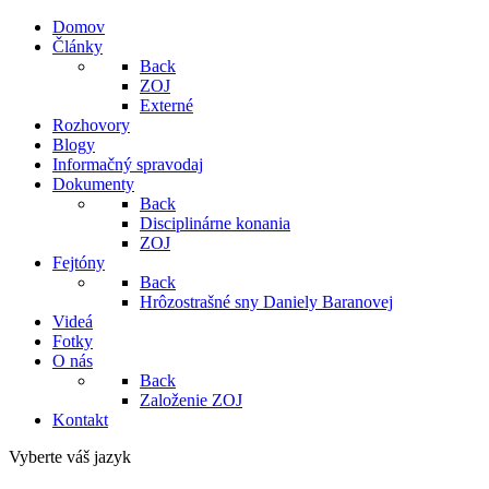
Domov
Články
Back
ZOJ
Externé
Rozhovory
Blogy
Informačný spravodaj
Dokumenty
Back
Disciplinárne konania
ZOJ
Fejtóny
Back
Hrôzostrašné sny Daniely Baranovej
Videá
Fotky
O nás
Back
Založenie ZOJ
Kontakt
Vyberte váš jazyk