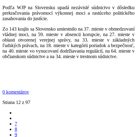
Podľa WJP na Slovensku upadá nezávislé súdnictvo v dôsledku
prekračovania právomocí výkonnej moci a rastúceho politického
zasahovania do justície.
Zo 143 krajín sa Slovensko umiestnilo na 37. mieste v obmedzovaní
vládnej moci, na 59. mieste v absencii korupcie, na 27. mieste v
oblasti otvorenej verejnej správy, na 33. mieste v základných
ľudských právach, na 18. mieste v kategórii poriadok a bezpečnosť,
na 40. mieste vo vynucovaní dodržiavania regulácií, na 64. mieste v
občianskom súdnictve a na 34. mieste v trestnom súdnictve.
0 komentárov
Strana 12 z 97
7
8
9