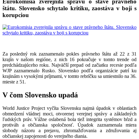
Eurokomisia zverejnila správu o stave právneho
štátu. Slovensko schytalo kritiku, zaostáva v boji s
korupciou
Za posledný rok zaznamenalo pokles právneho štátu až 22 z 31
krajín v našom regióne, z nich 16 pokračuje v tomto trende od
predchádzajúceho roku. Najväčší prepad od začiatku recesie podľa
WJP zaznamenalo Rusko. Slovensko podľa organizácie patrí ku
krajinám s vysokými príjmami, v tomto rebríčku sa umiestnilo na 36.
mieste z 51.
V čom Slovensko upadá
World Justice Project vyčíta Slovensku najmä úpadok v oblastiach
obmedzení vládnej moci, otvorenej verejnej správy a základných
ľudských práv. Vážne oslabená bola tiež integrita systémov bŕzd a
protiváh a občianska spoločnosť. Úpadok zaznamenala miera
slobody názoru a prejavu, zhromažďovania a združovania aj
občianskej zapojenosti do verejného diania.