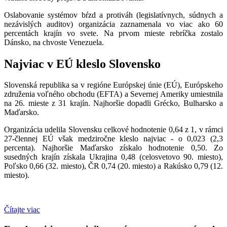
Oslabovanie systémov bŕzd a protiváh (legislatívnych, súdnych a
nezávislých auditov) organizácia zaznamenala vo viac ako 60
percentách krajín vo svete. Na prvom mieste rebríčka zostalo
Dánsko, na chvoste Venezuela.
Najviac v EÚ kleslo Slovensko
Slovenská republika sa v regióne Európskej únie (EÚ), Európskeho
združenia voľného obchodu (EFTA) a Severnej Ameriky umiestnila
na 26. mieste z 31 krajín. Najhoršie dopadli Grécko, Bulharsko a
Maďarsko.
Organizácia udelila Slovensku celkové hodnotenie 0,64 z 1, v rámci
27-člennej EÚ však medziročne kleslo najviac - o 0,023 (2,3
percenta). Najhoršie Maďarsko získalo hodnotenie 0,50. Zo
susedných krajín získala Ukrajina 0,48 (celosvetovo 90. miesto),
Poľsko 0,66 (32. miesto), ČR 0,74 (20. miesto) a Rakúsko 0,79 (12.
miesto).
Čítajte viac