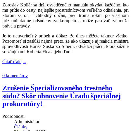
Zoroslav Kollár
sa drží osvedčeného manuálu okydať každého, kto
mu príde do cesty, najlepšie prostredníctvom veľkého odhalenia, pri
ktorom sa on – ctihodný občan, pred troma rokmi po vlastnom
priznaní riadne odsúdený za korupciu – môže pasovať za muža
práva a pravdy.
Je to neuveriteľný príbeh a dôkaz, že dnes môžete takmer všetko.
Pozornosť si zaslúži najmä preto, že ako ukazuje aj reakcia ministra
spravodlivosti Borisa Suska zo Smeru, odvádza prácu, ktorá súznie
so záujmami Roberta Fica a jeho ľudí.
Čítať ďalej...
0 komentárov
Zrušenie Špecializovaného trestného
súdu? Skôr obnovenie Úradu špeciálnej
prokuratúry!
Podrobnosti
Administrátor
Články