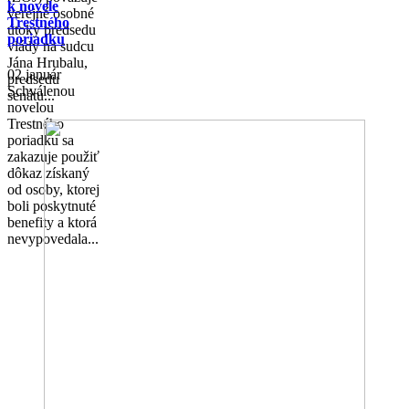
k novele
verejné osobné
Trestného
útoky predsedu
poriadku
vlády na sudcu
Jána Hrubalu,
02 január
predsedu
Schválenou
senátu...
novelou
Trestného
poriadku sa
zakazuje použiť
dôkaz získaný
od osoby, ktorej
boli poskytnuté
benefity a ktorá
nevypovedala...