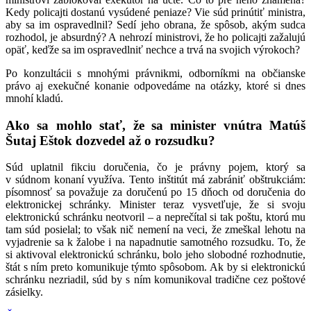
Kedy policajti dostanú vysúdené peniaze? Vie súd prinútiť ministra,
aby sa im ospravedlnil? Sedí jeho obrana, že spôsob, akým sudca
rozhodol, je absurdný? A nehrozí ministrovi, že ho policajti zažalujú
opäť, keďže sa im ospravedlniť nechce a trvá na svojich výrokoch?
Po konzultácii s mnohými právnikmi, odborníkmi na občianske
právo aj exekučné konanie odpovedáme na otázky, ktoré si dnes
mnohí kladú.
Ako sa mohlo stať, že sa minister vnútra Matúš
Šutaj Eštok dozvedel až o rozsudku?
Súd uplatnil fikciu doručenia, čo je právny pojem, ktorý sa
v súdnom konaní využíva. Tento inštitút má zabrániť obštrukciám:
písomnosť sa považuje za doručenú po 15
dňoch od doručenia do
elektronickej schránky. Minister teraz vysvetľuje, že si svoju
elektronickú schránku neotvoril – a neprečítal si tak poštu, ktorú mu
tam súd posielal; to však nič nemení na veci, že zmeškal lehotu na
vyjadrenie sa k žalobe i na napadnutie samotného rozsudku. To, že
si aktivoval elektronickú schránku, bolo jeho slobodné rozhodnutie,
štát s ním preto komunikuje týmto spôsobom. Ak by si elektronickú
schránku nezriadil, súd by s ním komunikoval tradične cez poštové
zásielky.