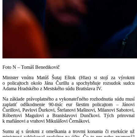
Foto N – Tomáš Benedikovič
Minister vnútra Matúš Šutaj Eštok (Hlas) si stojí za výrokmi
o policajtoch okolo Jána Čurillu a spochybňuje rozsudok sudcu
Adama Hradského z Mestského súdu Bratislava IV.
Na základe právoplatného a vykonateľného rozhodnutia súdu musí
zaplatiť odškodnenie 90-tisíc eur šiestim policajtom – Jánovi
Čurillovi, Pavlovi Ďurkovi, Štefanovi Mašinovi, Milanovi Sabotovi,
Róbertovi Magulovi a Branislavovi Dunčkovi. Tých prirovnal
k mafiánovi a vrahovi Mikulášovi Černákovi.
Sumu aj s úrokmi z omeškania a trovmi konania či exekúcie už
ministrovi zablokoval exekútor na účte. Čo to pre neho znamená?