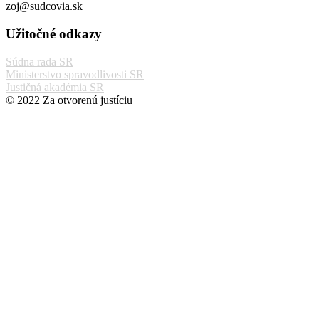
zoj@sudcovia.sk
Užitočné odkazy
Súdna rada SR
Ministerstvo spravodlivosti SR
Justičná akadémia SR
© 2022 Za otvorenú justíciu