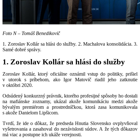
Foto N – Tomáš Benedikovič
1. Zoroslav Kollár sa hlási do služby. 2. Machalova konsolidácia. 3.
Samé dobré správy.
1.
Zoroslav Kollár sa hlási do služby
Zoroslav Kollár, ktorý oficiálne oznámil vstup do politiky, prišiel
v utorok s príbehom, ako Igor Matovič riadil jeho zatknutie
v októbri 2020.
Odsúdený konkurzný právnik, ktorého profesijné spôsoby ho dostali
na mafiánske zoznamy, ukázal akože komunikáciu medzi akože
bývalým premiérom a prostredníčkou, ktorá zasa komunikovala
s akože Danielom Lipšicom.
Tvrdí, že ide o dôkaz, že predseda Hnutia Slovensko ovplyvňoval
vyšetrovania a zasahoval do nezávislosti súdov. A že tých dôkazov
má viac a postupne ich ukáže verejnosti.