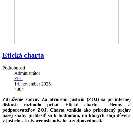
Etická charta
Podrobnosti
Administrátor
ZOJ
14. november 2025
4004
Združenie sudcov Za otvorenú justíciu (ZOJ) sa po internej
diskusii rozhodlo prijať Etickú chartu členov a
podporovateľov ZOJ. Charta vznikla ako prirodzený prejav
našej snahy prihlásiť sa k hodnotám, na ktorých stojí dôvera
v justíciu - k otvorenosti, odvahe a zodpovednosti.