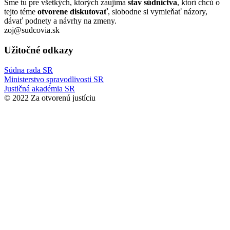
Sme tu pre všetkých, ktorých zaujíma
stav súdnictva
, ktorí chcú o
tejto téme
otvorene diskutovať
, slobodne si vymieňať názory,
dávať podnety a návrhy na zmeny.
zoj@sudcovia.sk
Užitočné odkazy
Súdna rada SR
Ministerstvo spravodlivosti SR
Justičná akadémia SR
© 2022 Za otvorenú justíciu