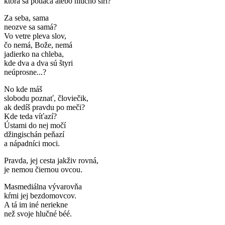
ktorá sa potláča alebo hlučno šíri?
Za seba, sama
neozve sa samá?
Vo vetre pleva slov,
čo nemá, Bože, nemá
jadierko na chleba,
kde dva a dva sú štyri
neúprosne...?
No kde máš
slobodu poznať, človiečik,
ak dedíš pravdu po meči?
Kde teda víťazí?
Ústami do nej močí
džingischán peňazí
a nápadníci moci.
Pravda, jej cesta jakživ rovná,
je nemou čiernou ovcou.
Masmediálna vývarovňa
kŕmi jej bezdomovcov.
A tá im iné neriekne
než svoje hlučné béé.