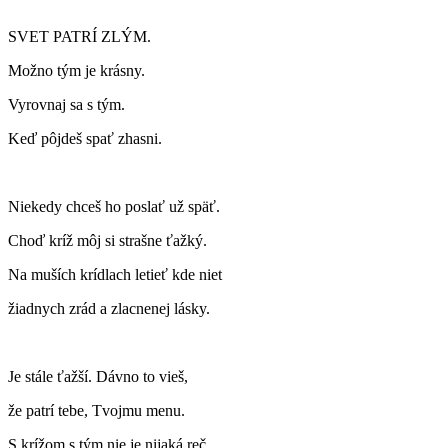
SVET PATRÍ ZLÝM.
Možno tým je krásny.
Vyrovnaj sa s tým.
Keď pôjdeš spať zhasni.
Niekedy chceš ho poslať už späť.
Choď kríž môj si strašne ťažký.
Na muších krídlach letieť kde niet
žiadnych zrád a zlacnenej lásky.
Je stále ťažší. Dávno to vieš,
že patrí tebe, Tvojmu menu.
S krížom s tým nie je nijaká reč.