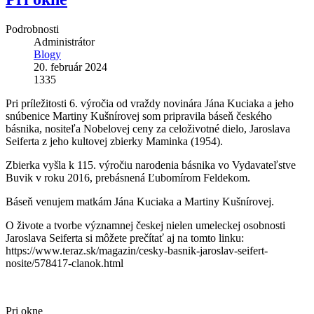
Podrobnosti
Administrátor
Blogy
20. február 2024
1335
Pri príležitosti 6. výročia od vraždy novinára Jána Kuciaka a jeho
snúbenice Martiny Kušnírovej som pripravila báseň českého
básnika, nositeľa Nobelovej ceny za celoživotné dielo, Jaroslava
Seiferta z jeho kultovej zbierky Maminka (1954).
Zbierka vyšla k 115. výročiu narodenia básnika vo Vydavateľstve
Buvik v roku 2016, prebásnená Ľubomírom Feldekom.
Báseň venujem matkám Jána Kuciaka a Martiny Kušnírovej.
O živote a tvorbe významnej českej nielen umeleckej osobnosti
Jaroslava Seiferta si môžete prečítať aj na tomto linku:
https://www.teraz.sk/magazin/cesky-basnik-jaroslav-seifert-
nosite/578417-clanok.html
Pri okne