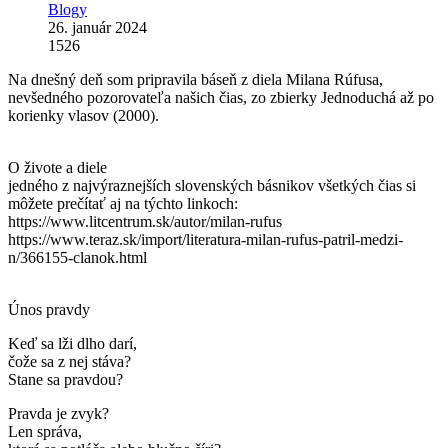
Blogy
26. január 2024
1526
Na dnešný deň som pripravila báseň z diela Milana Rúfusa,
nevšedného pozorovateľa našich čias, zo zbierky Jednoduchá až po
korienky vlasov (2000).
O živote a diele
jedného z najvýraznejších slovenských básnikov všetkých čias si
môžete prečítať aj na týchto linkoch:
https://www.litcentrum.sk/autor/milan-rufus
https://www.teraz.sk/import/literatura-milan-rufus-patril-medzi-
n/366155-clanok.html
Únos pravdy
Keď sa lži dlho darí,
čože sa z nej stáva?
Stane sa pravdou?
Pravda je zvyk?
Len správa,