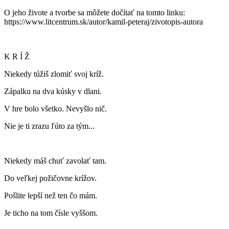
O jeho živote a tvorbe sa môžete dočítať na tomto linku:
https://www.litcentrum.sk/autor/kamil-peteraj/zivotopis-autora
K R Í Ž
Niekedy túžiš zlomiť svoj kríž.
Zápalku na dva kúsky v dlani.
V hre bolo všetko. Nevyšlo nič.
Nie je ti zrazu ľúto za tým...
Niekedy máš chuť zavolať tam.
Do veľkej požičovne krížov.
Pošlite lepší než ten čo mám.
Je ticho na tom čísle vyššom.