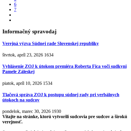
6
7
Informačný spravodaj
Verejná výzva Súdnej rade Slovenskej republiky
štvrtok, apríl 23, 2026
1634
Vyhlásenie ZOJ k útokom premiéra Roberta Fica voči sudkyni
Pamele Záleskej
piatok, apríl 10, 2026
1534
Tlačová správa ZOJ k postupu súdnej rady pri verbálnych
útokoch na sudcov
pondelok, marec 30, 2026
1930
Vitajte na stránke, ktorú vytvorili sudcovia pre sudcov a širokú
verejnosť.