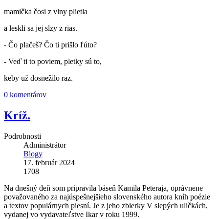
mamička čosi z vlny plietla
a leskli sa jej slzy z rias.
- Čo plačeš? Čo ti prišlo ľúto?
- Veď ti to poviem, pletky sú to,
keby už dosnežilo raz.
0 komentárov
Kríž.
Podrobnosti
Administrátor
Blogy
17. február 2024
1708
Na dnešný deň som pripravila báseň Kamila Peteraja, oprávnene
považovaného za najúspešnejšieho slovenského autora kníh poézie
a textov populárnych piesní. Je z jeho zbierky V slepých uličkách,
vydanej vo vydavateľstve Ikar v roku 1999.