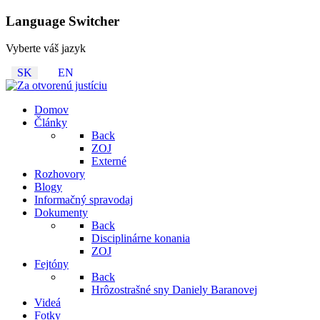
Language Switcher
Vyberte váš jazyk
SK
EN
Domov
Články
Back
ZOJ
Externé
Rozhovory
Blogy
Informačný spravodaj
Dokumenty
Back
Disciplinárne konania
ZOJ
Fejtóny
Back
Hrôzostrašné sny Daniely Baranovej
Videá
Fotky