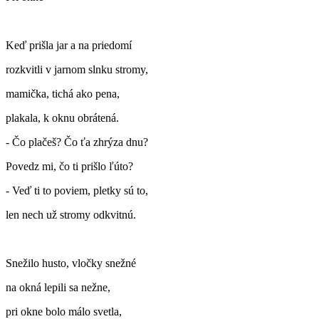
Keď prišla jar a na priedomí
rozkvitli v jarnom slnku stromy,
mamička, tichá ako pena,
plakala, k oknu obrátená.
- Čo plačeš? Čo ťa zhrýza dnu?
Povedz mi, čo ti prišlo ľúto?
- Veď ti to poviem, pletky sú to,
len nech už stromy odkvitnú.
Snežilo husto, vločky snežné
na okná lepili sa nežne,
pri okne bolo málo svetla,