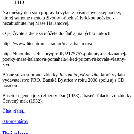
1410
Na dnešný deň som pripravila výber z básní slovenskej poetky,
ktorej samotné meno a životný príbeh sú lyrickou poéziou -
nezabudnuteľnej Maše Haľamovej.
O jej živote a diele sa môžete dočítať aj na týchto linkoch:
https://www.litcentrum.sk/autor/masa-halamova
https://hnonline.sk/history/profily/2175753-pohnuty-osud-znamej-
poetky-masa-halamova-pomahala-i-ked-pritom-riskovala-vlastny-
zivot
Básne sú zo súhrnnej zbierky
Ja som tú poéziu žila
, ktorú vydalo
vydavateľstvo PRO, Banská Bystrica v roku 2008 spolu aj s CD
nosičom.
Báseň Legenda je zo zbierky Dar (1928) a báseň Tulácka zo zbierky
Červený mak (1932).
Čítať ďalej...
0 komentárov
Pri okne