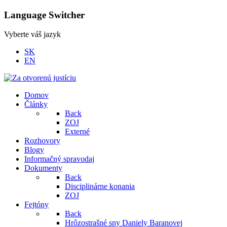
Language Switcher
Vyberte váš jazyk
SK
EN
Domov
Články
Back
ZOJ
Externé
Rozhovory
Blogy
Informačný spravodaj
Dokumenty
Back
Disciplinárne konania
ZOJ
Fejtóny
Back
Hrôzostrašné sny Daniely Baranovej