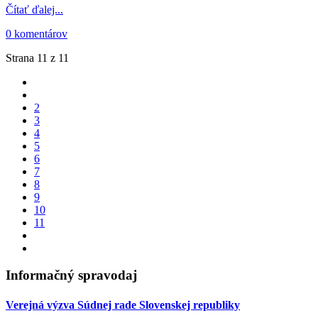
Čítať ďalej...
0 komentárov
Strana 11 z 11
2
3
4
5
6
7
8
9
10
11
Informačný spravodaj
Verejná výzva Súdnej rade Slovenskej republiky