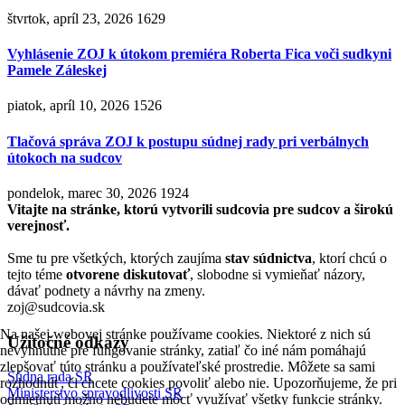
štvrtok, apríl 23, 2026
1629
Vyhlásenie ZOJ k útokom premiéra Roberta Fica voči sudkyni
Pamele Záleskej
piatok, apríl 10, 2026
1526
Tlačová správa ZOJ k postupu súdnej rady pri verbálnych
útokoch na sudcov
pondelok, marec 30, 2026
1924
Vitajte na stránke, ktorú vytvorili sudcovia pre sudcov a širokú
verejnosť.
Sme tu pre všetkých, ktorých zaujíma
stav súdnictva
, ktorí chcú o
tejto téme
otvorene diskutovať
, slobodne si vymieňať názory,
dávať podnety a návrhy na zmeny.
zoj@sudcovia.sk
Na našej webovej stránke používame cookies. Niektoré z nich sú
Užitočné odkazy
nevyhnutné pre fungovanie stránky, zatiaľ čo iné nám pomáhajú
zlepšovať túto stránku a používateľské prostredie. Môžete sa sami
Súdna rada SR
rozhodnúť, či chcete cookies povoliť alebo nie. Upozorňujeme, že pri
Ministerstvo spravodlivosti SR
odmietnutí možno nebudete môcť využívať všetky funkcie stránky.