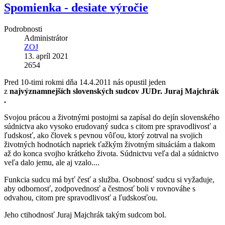
Spomienka - desiate výročie
Podrobnosti
Administrátor
ZOJ
13. apríl 2021
2654
Pred 10-timi rokmi dňa 14.4.2011 nás opustil jeden
z
najvýznamnejších slovenských sudcov JUDr. Juraj Majchrák
.
Svojou prácou a životnými postojmi sa zapísal do dejín slovenského
súdnictva ako vysoko erudovaný sudca s citom pre spravodlivosť a
ľudskosť, ako človek s pevnou vôľou, ktorý zotrval na svojich
životných hodnotách napriek ťažkým životným situáciám a tlakom
až do konca svojho krátkeho života. Súdnictvu veľa dal a súdnictvo
veľa dalo jemu, ale aj vzalo....
Funkcia sudcu má byť česť a služba. Osobnosť sudcu si vyžaduje,
aby odbornosť, zodpovednosť a čestnosť boli v rovnováhe s
odvahou, citom pre spravodlivosť a ľudskosťou.
Jeho ctihodnosť Juraj Majchrák takým sudcom bol.