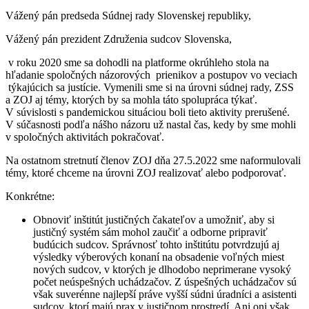
Vážený pán predseda Súdnej rady Slovenskej republiky,
Vážený pán prezident Združenia sudcov Slovenska,
v roku 2020 sme sa dohodli na platforme okrúhleho stola na
hľadanie spoločných názorových prienikov a postupov vo veciach
týkajúcich sa justície. Vymenili sme si na úrovni súdnej rady, ZSS
a ZOJ aj témy, ktorých by sa mohla táto spolupráca týkať.
V súvislosti s pandemickou situáciou boli tieto aktivity prerušené.
V súčasnosti podľa nášho názoru už nastal čas, kedy by sme mohli
v spoločných aktivitách pokračovať.
Na ostatnom stretnutí členov ZOJ dňa 27.5.2022 sme naformulovali
témy, ktoré chceme na úrovni ZOJ realizovať alebo podporovať.
Konkrétne:
Obnoviť inštitút justičných čakateľov a umožniť, aby si
justičný systém sám mohol zaučiť a odborne pripraviť
budúcich sudcov. Správnosť tohto inštitútu potvrdzujú aj
výsledky výberových konaní na obsadenie voľných miest
nových sudcov, v ktorých je dlhodobo neprimerane vysoký
počet neúspešných uchádzačov. Z úspešných uchádzačov sú
však suverénne najlepší práve vyšší súdni úradníci a asistenti
sudcov, ktorí majú prax v justičnom prostredí. Ani oni však