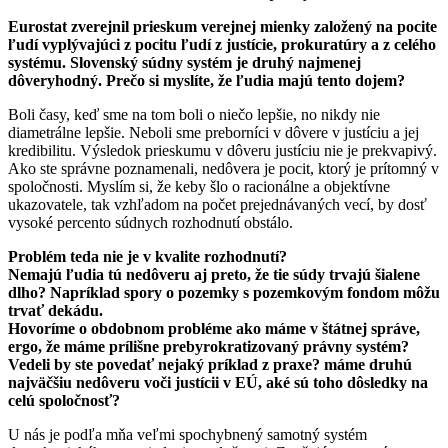
Eurostat zverejnil prieskum verejnej mienky založený na pocite
ľudí vyplývajúci z pocitu ľudí z justície, prokuratúry a z celého
systému. Slovenský súdny systém je druhý najmenej
dôveryhodný. Prečo si myslíte, že ľudia majú tento dojem?
Boli časy, keď sme na tom boli o niečo lepšie, no nikdy nie
diametrálne lepšie. Neboli sme preborníci v dôvere v justíciu a jej
kredibilitu. Výsledok prieskumu v dôveru justíciu nie je prekvapivý.
Ako ste správne poznamenali, nedôvera je pocit, ktorý je prítomný v
spoločnosti. Myslím si, že keby šlo o racionálne a objektívne
ukazovatele, tak vzhľadom na počet prejednávaných vecí, by dosť
vysoké percento súdnych rozhodnutí obstálo.
Problém teda nie je v kvalite rozhodnutí?
Nemajú ľudia tú nedôveru aj preto, že tie súdy trvajú šialene
dlho? Napríklad spory o pozemky s pozemkovým fondom môžu
trvať dekádu.
Hovoríme o obdobnom probléme ako máme v štátnej správe,
ergo, že máme prílišne prebyrokratizovaný právny systém?
Vedeli by ste povedať nejaký príklad z praxe? máme druhú
najväčšiu nedôveru voči justícii v EÚ, aké sú toho dôsledky na
celú spoločnosť?
U nás je podľa mňa veľmi spochybnený samotný systém