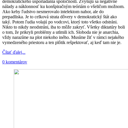
demokratického usporiadania spoločnosti. Zvyšujú sa negatívne
nálady a náklonnosť ku konšpiračným teóriám o všeličom možnom.
Ako keby ľudstvo nesmerovalo intelektom nahor, ale do
prepadliska. Je to celková strata dôvery v demokratický štát ako
taký. Potom ľudia volajú po vodcovi, ktorý toto všetko odstráni.
Nikto to nikdy neodstráni, iba to môže zakryť. Všetky diktatúry boli
o tom, že prikryli problémy a utlmili ich. Sloboda nie je anarchia,
vždy narazíme na plot niekoho iného. Musíme žiť v rámci nejakého
vymedzeného priestoru a ten plôtik rešpektovať, aj keď tam nie je.
Čítať ďalej...
0 komentárov