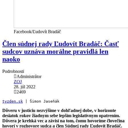
Facebook/Ľudovít Bradáč
Člen súdnej rady Ľudovít Bradáč: Časť
sudcov uznáva morálne pravidlá len
naoko
Podrobnosti
Administrátor
ZOJ
28. júl 2022
2469
tyzden.sk
 | Šimon Jaseňák
Dôveru v justíciu nezvýšime v dohľadnej dobe, v horizonte
desiatok rokov žiadnym sebe lepším legislatívnym opatrením.
Dôvera je krehká vec a závisí na tom, čomu hovoríme človečina
hovorí v rozhovore sudca a člen Súdnej rady Ľudovít Bradáč.