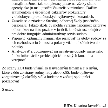
nemajú možnosť tak komplexnej praxe na všetky súdne
agendy ako ju mali justiční čakatelia v minulosti. Ďalším
argumentom je úspešnosť čakateľov prokuratúry
v obdobných prokurátorských výberových konaniach.
Zasadiť sa o zriadenie Strednej odbornej školy justičného
personálu. Takáto škola by mohla výrazne napomôcť príprave
odborníkov na tieto pozície v justícii, ktoré sú rozhodujúce
pre dobre fungujúci administratívny servis sudcov.
Pripraviť optimálny manuál ako reagovať na útoky sudcov za
ich rozhodovaciu činnosť a pokusy vtiahnuť súdnictvo do
politiky.
Analyzovať a upozorňovať na negatívne dopady masívneho
úniku informácií z prebiehajúcich trestných konaní na
verejnosť.
Zo strany ZOJ bude vítané, ak k uvedeným témam a aj k iným,
ktoré vzídu zo strany súdnej rady alebo ZSS, bude opätovne
zorganizovaný okrúhly stôl a budeme v začatej spolupráci
pokračovať.
S úctou
JUDr. Katarína Javorčíková