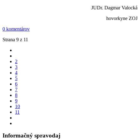
JUDr. Dagmar Valocká
hovorkyne ZOJ
0 komentárov
Strana 9 z 11
2
3
4
5
6
7
8
9
10
11
Informačný spravodaj