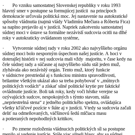
· Po vzniku samostatnej Slovenskej republiky v roku 1993
hlavný smer v postupne sa formujúcej justícii na princípoch
demokracie určovala politická moc. Jej nastavenie na autokratické
spôsoby vládnutia (najmä vlády Vladimíra Mečiara a Róberta Fica)
sa naplno prejavilo aj v justícii. Napriek zakotveniu samostatnej
súdnej moci v ústave sa formálne nezávislí sudcovia ocitli na dlhé
roky v autokraticky ovládanom systéme,
· Vytvorenie súdnej rady v roku 2002 ako najvyššieho orgánu
súdnej moci bolo nesporným úspechom našej justície. A hoci v
doterajšej histórii v nej sudcovia mali vždy majoritu, v čase kedy na
čele súdnej rady a súčasne aj najvyššieho súdu stál jeden muž,
zlyhávala ako nezávislý orgán. Tento muž, ktorý funkcie
v súdnictve prestriedal aj s funkciou ministra spravodlivosti,
brilantne všetkým ukázal ako sa treba pohybovať v „mútnych
politických vodách“ a získať silné politické krytie pre faktické
ovládnutie justície. Boli tak roky, kedy voči hŕstke verejne sa
ozývajúcich sudcov, nespokojných s týmto stavom, stála
„nepriestrelná stena“ z jedného politického spektra, ovládajúca
všetky kľúčové pozície v štáte aj v justícii. Vtedy sa sudcovia začali
deliť na odmeňovaných, väčšinovú šedú mlčiacu masu
a potieraných nepohodlných kritikov,
· Po zmene rozloženia vládnucich politických síl sa postupne
menilo aj vedenie justície. Stále viac silneli hlasy, aby sa súdnej