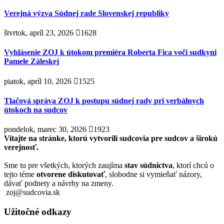
Verejná výzva Súdnej rade Slovenskej republiky
štvrtok, apríl 23, 2026
1628
Vyhlásenie ZOJ k útokom premiéra Roberta Fica voči sudkyni
Pamele Záleskej
piatok, apríl 10, 2026
1525
Tlačová správa ZOJ k postupu súdnej rady pri verbálnych
útokoch na sudcov
pondelok, marec 30, 2026
1923
Vitajte na stránke, ktorú vytvorili sudcovia pre sudcov a širokú
verejnosť.
Sme tu pre všetkých, ktorých zaujíma
stav súdnictva
, ktorí chcú o
tejto téme
otvorene diskutovať
, slobodne si vymieňať názory,
dávať podnety a návrhy na zmeny.
zoj@sudcovia.sk
Užitočné odkazy