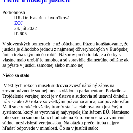
Podrobnosti
JUDr. Katarína Javorčíková
ZOJ
24. júl 2022
2605
V slovenských pomeroch je už ošúchanou frázou konštatovanie, že
justícia je dlhodobo jednou z najmenej dôveryhodných v Európskej
únii a treba s tým niečo robiť. Názorov prečo to tak je a čo by sa
vlastne malo urobiť je mnoho, a sú spravidla diametrálne odlišné ak
sa pýtate v justícii samotnej alebo mimo nej.
Niečo sa stalo
V 90-tych rokoch museli sudcovia zviesť náročný zápas na
zrovnoprávnenie súdnej moci s vládou a parlamentom. Podarilo sa.
Trojdelenie verejnej moci je v ústave a sudcovia sú ústavní činitelia
už viac ako 20 rokov so všetkými právomocami aj zodpovednosťou.
Mali sme v rukách všetky tromfy stať sa etablovaným justičným
systémom, ktorý sa vyrovná aj najvyspelejším štátom EÚ. Namiesto
toho sme na samom konci hodnotenia Eurobarometra vo vnímaní
súdnej nezávislosti verejnosťou. Na otázku prečo, treba najprv
hľadať odpovede v minulosti. Čo sa v justícii stalo: