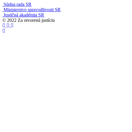
Súdna rada SR
Ministerstvo spravodlivosti SR
Justičná akadémia SR
© 2022 Za otvorenú justíciu