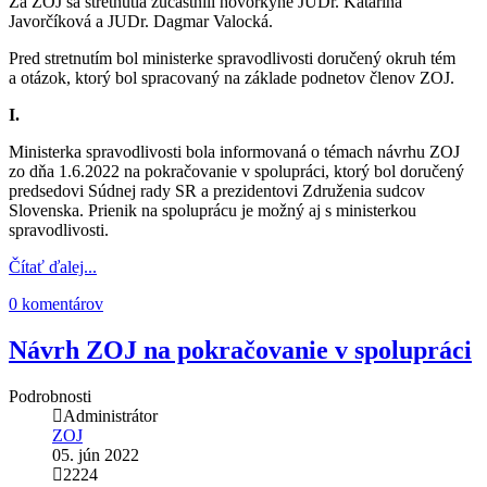
Za ZOJ sa stretnutia zúčastnili hovorkyne JUDr. Katarína
Javorčíková a JUDr. Dagmar Valocká.
Pred stretnutím bol ministerke spravodlivosti doručený okruh tém
a otázok, ktorý bol spracovaný na základe podnetov členov ZOJ.
I.
Ministerka spravodlivosti bola informovaná o témach návrhu ZOJ
zo dňa 1.6.2022 na pokračovanie v spolupráci, ktorý bol doručený
predsedovi Súdnej rady SR a prezidentovi Združenia sudcov
Slovenska. Prienik na spoluprácu je možný aj s ministerkou
spravodlivosti.
Čítať ďalej...
0 komentárov
Návrh ZOJ na pokračovanie v spolupráci
Podrobnosti
Administrátor
ZOJ
05. jún 2022
2224