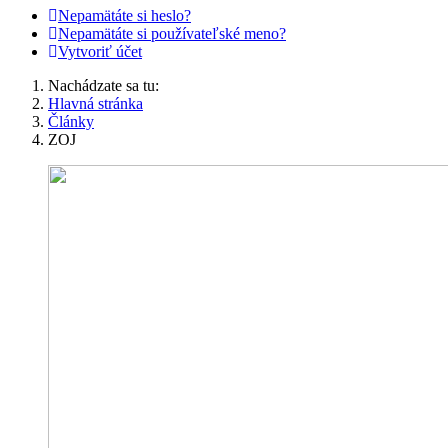
Nepamätáte si heslo?
Nepamätáte si používateľské meno?
Vytvoriť účet
Nachádzate sa tu:
Hlavná stránka
Články
ZOJ