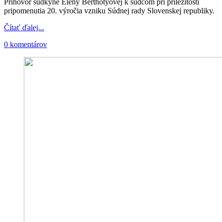
Príhovor sudkyne Eleny Berthotyovej k sudcom pri príležitosti
pripomenutia 20. výročia vzniku Súdnej rady Slovenskej republiky.
Čítať ďalej...
0 komentárov