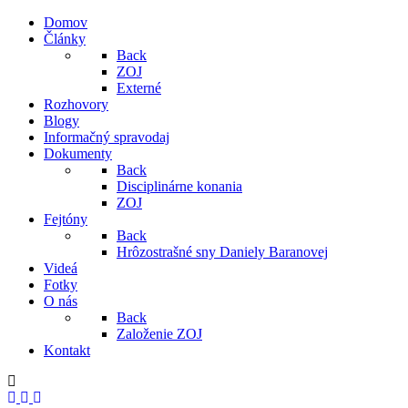
Domov
Články
Back
ZOJ
Externé
Rozhovory
Blogy
Informačný spravodaj
Dokumenty
Back
Disciplinárne konania
ZOJ
Fejtóny
Back
Hrôzostrašné sny Daniely Baranovej
Videá
Fotky
O nás
Back
Založenie ZOJ
Kontakt