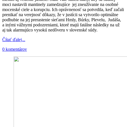
moci nastavili mantinely zamedzujúce jej zneužívanie na osobné
mocenské ciele a korupciu. Ich oprávnenosť sa potvrdila, keď začali
prenikať na verejnosť dôkazy, že v justícii sa vytvorilo optimálne
podhubie na jej prerastenie sieťami Hmly, Búrky, Plevelu, Judáša,
a inými vážnymi podozreniami, ktoré majú fatálne následky na už
aj tak alarmujúco vysokú nedôveru v slovenské súdy.
Čítať ďalej...
0 komentárov