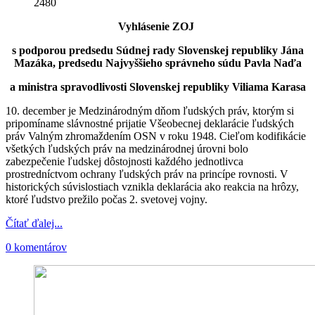
2480
Vyhlásenie ZOJ
s podporou predsedu Súdnej rady Slovenskej republiky Jána
Mazáka, predsedu Najvyššieho správneho súdu Pavla Naďa
a ministra spravodlivosti Slovenskej republiky Viliama Karasa
10. december je Medzinárodným dňom ľudských práv, ktorým si
pripomíname slávnostné prijatie Všeobecnej deklarácie ľudských
práv Valným zhromaždením OSN v roku 1948. Cieľom kodifikácie
všetkých ľudských práv na medzinárodnej úrovni bolo
zabezpečenie ľudskej dôstojnosti každého jednotlivca
prostredníctvom ochrany ľudských práv na princípe rovnosti. V
historických súvislostiach vznikla deklarácia ako reakcia na hrôzy,
ktoré ľudstvo prežilo počas 2. svetovej vojny.
Čítať ďalej...
0 komentárov