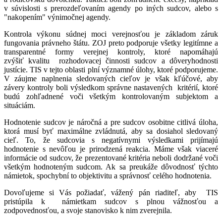
v súvislosti s prerozdeľovaním agendy po iných sudcov, alebo s
"nakopením" výnimočnej agendy.
Kontrola výkonu súdnej moci verejnosťou je základom záruk
fungovania právneho štátu. ZOJ preto podporuje všetky legitímne a
transparentné formy verejnej kontroly, ktoré napomáhajú
zvýšiť kvalitu rozhodovacej činnosti sudcov a dôveryhodnosti
justície. TIS v tejto oblasti plní významné úlohy, ktoré podporujeme.
V záujme naplnenia sledovaných cieľov je však kľúčové, aby
závery kontroly boli výsledkom správne nastavených kritérií, ktoré
budú zohľadnené voči všetkým kontrolovaným subjektom a
situáciám.
Hodnotenie sudcov je náročná a pre sudcov osobitne citlivá úloha,
ktorá musí byť maximálne zvládnutá, aby sa dosiahol sledovaný
cieľ. To, že sudcovia s negatívnymi výsledkami prijímajú
hodnotenie s nevôľou je prirodzená reakcia. Máme však viaceré
informácie od sudcov, že prezentované kritéria neboli dodržané voči
všetkým hodnoteným sudcom. Ak sa preukáže dôvodnosť týchto
námietok, spochybní to objektivitu a správnosť celého hodnotenia.
Dovoľujeme si Vás požiadať, vážený pán riaditeľ, aby TIS
pristúpila k námietkam sudcov s plnou vážnosťou a
zodpovednosťou, a svoje stanovisko k nim zverejnila.