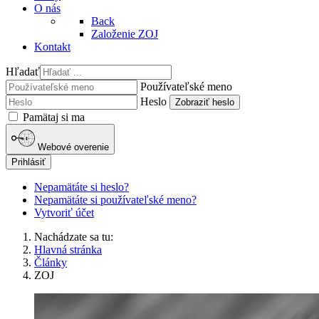
O nás
Back
Založenie ZOJ
Kontakt
Hľadať
Používateľské meno
Heslo
Zobraziť heslo
Pamätaj si ma
Webové overenie
Prihlásiť
Nepamätáte si heslo?
Nepamätáte si používateľské meno?
Vytvoriť účet
Nachádzate sa tu:
Hlavná stránka
Články
ZOJ