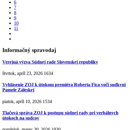
6
7
8
9
10
11
Informačný spravodaj
Verejná výzva Súdnej rade Slovenskej republiky
štvrtok, apríl 23, 2026
1634
Vyhlásenie ZOJ k útokom premiéra Roberta Fica voči sudkyni
Pamele Záleskej
piatok, apríl 10, 2026
1534
Tlačová správa ZOJ k postupu súdnej rady pri verbálnych
útokoch na sudcov
pondelok, marec 30, 2026
1930