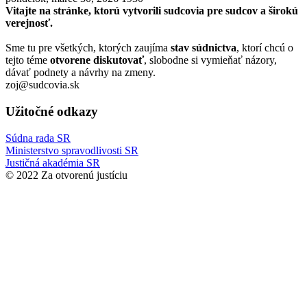
Vitajte na stránke, ktorú vytvorili sudcovia pre sudcov a širokú
verejnosť.
Sme tu pre všetkých, ktorých zaujíma
stav súdnictva
, ktorí chcú o
tejto téme
otvorene diskutovať
, slobodne si vymieňať názory,
dávať podnety a návrhy na zmeny.
zoj@sudcovia.sk
Užitočné odkazy
Súdna rada SR
Ministerstvo spravodlivosti SR
Justičná akadémia SR
© 2022 Za otvorenú justíciu