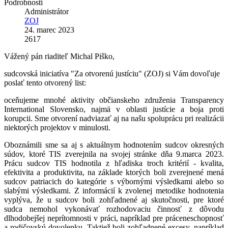
Podrobnosti
Administrátor
ZOJ
24. marec 2023
2617
Vážený pán riaditeľ Michal Piško,
sudcovská iniciatíva "Za otvorenú justíciu" (ZOJ) si Vám dovoľuje
poslať tento otvorený list:
oceňujeme mnohé aktivity občianskeho združenia Transparency
International Slovensko, najmä v oblasti justície a boja proti
korupcii. Sme otvorení nadviazať aj na našu spoluprácu pri realizácii
niektorých projektov v minulosti.
Oboznámili sme sa aj s aktuálnym hodnotením sudcov okresných
súdov, ktoré TIS zverejnila na svojej stránke dňa 9.marca 2023.
Prácu sudcov TIS hodnotila z hľadiska troch kritérií - kvalita,
efektivita a produktivita, na základe ktorých boli zverejnené mená
sudcov patriacich do kategórie s výbornými výsledkami alebo so
slabými výsledkami. Z informácií k zvolenej metodike hodnotenia
vyplýva, že u sudcov boli zohľadnené aj skutočnosti, pre ktoré
sudca nemohol vykonávať rozhodovaciu činnosť z dôvodu
dlhodobejšej neprítomnosti v práci, napríklad pre práceneschopnosť
a rodičovskú dovolenku. Taktiež boli zohľadnené excesy, napríklad