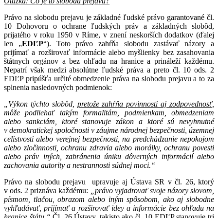
Otázka: Čo je to sloboda prejavu?
Právo na slobodu prejavu je základné ľudské právo garantované čl.
10 Dohovoru o ochrane ľudských práv a základných slobôd,
prijatého v roku 1950 v Ríme, v znení neskorších dodatkov (ďalej
len „
EDĽP
“). Toto právo zahŕňa slobodu zastávať názory a
prijímať a rozširovať informácie alebo myšlienky bez zasahovania
štátnych orgánov a bez ohľadu na hranice a prináleží každému.
Nepatrí však medzi absolútne ľudské práva a preto čl. 10 ods. 2
EDĽP pripúšťa určité obmedzenie práva na slobodu prejavu a to za
splnenia nasledovných podmienok:
„Výkon týchto slobôd,
pretože zahŕňa povinnosti aj zodpovednosť
,
môže podliehať takým formalitám, podmienkam, obmedzeniam
alebo sankciám, ktoré stanovuje zákon a ktoré sú nevyhnutné
v demokratickej spoločnosti v záujme národnej bezpečnosti, územnej
celistvosti alebo verejnej bezpečnosti, na predchádzanie nepokojom
alebo zločinnosti, ochranu zdravia alebo morálky, ochranu povesti
alebo práv iných, zabránenia úniku dôverných informácií alebo
zachovania autority a nestrannosti súdnej moci.“
Právo na slobodu prejavu upravuje aj Ústava SR v čl. 26, ktorý
v ods. 2 priznáva každému:
„právo vyjadrovať svoje názory slovom,
písmom, tlačou, obrazom alebo iným spôsobom, ako aj slobodne
vyhľadávať, prijímať a rozširovať idey a informácie bez ohľadu na
hranice štátu.“
Čl. 26 Ústavy, takisto ako čl. 10 EDĽP stanovuje tri