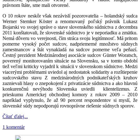
právnom štáte, sme mali otvorené.
O 10 rokov neskôr však nezávislí pozorovatelia – holandský sudca
Werner Stemker Köster a renomovaný poľský právnik Lukasz
Bojarski vo svojej správe o stave slovenského súdnictva z decembra
2011 konštatovali, že slovenské súdnictvo je v neporiadku a zmätku.
Nemá dôveru vo verejnosti, čím stráca svoju legitímnosť. Má pritom
pomerne vysoký počet sudcov, nadpriemerné množstvo súdnych
zamestnancov a štát vynakladá na sudcov pomerne veľa peňazí.
Čestný prezident Medzinárodnej asociácie sudcov Günter Woratsch,
poverený monitorovaním situácie na Slovensku, sa v tomto období
tiež veľmi kriticky vyjadril k situácii v slovenskom súdnictve. Medzi
viacerými problémami uviedol aj nedostatok solidarity a rozštiepenie
sudcovského stavu Z medzinárodných podnikateľských kruhov
zaznievali hlasy o znepokojení z privatizácie súdnictva a ako hlavnú
konkurenčnú nevýhodu Slovenska uviedli klientelizmus. Z
prieskumu Americkej obchodnej komory z rokov 2009 – 2010
napríklad vyplynulo, že až 90 percent respondentov si myslí, že
slovenské súdy nepodporujú rovnoprávne riešenie súdnych sporov.
Čítať ďalej...
1 komentár