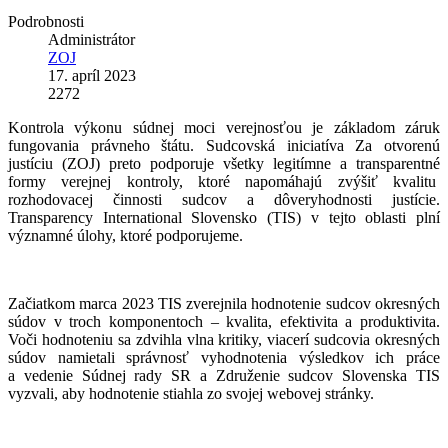
Podrobnosti
Administrátor
ZOJ
17. apríl 2023
2272
Kontrola výkonu súdnej moci verejnosťou je základom záruk
fungovania právneho štátu. Sudcovská iniciatíva Za otvorenú
justíciu (ZOJ) preto podporuje všetky legitímne a transparentné
formy verejnej kontroly, ktoré napomáhajú zvýšiť kvalitu
rozhodovacej činnosti sudcov a dôveryhodnosti justície.
Transparency International Slovensko (TIS) v tejto oblasti plní
významné úlohy, ktoré podporujeme.
Začiatkom marca 2023 TIS zverejnila hodnotenie sudcov okresných
súdov v troch komponentoch – kvalita, efektivita a produktivita.
Voči hodnoteniu sa zdvihla vlna kritiky, viacerí sudcovia okresných
súdov namietali správnosť vyhodnotenia výsledkov ich práce
a vedenie Súdnej rady SR a Združenie sudcov Slovenska TIS
vyzvali, aby hodnotenie stiahla zo svojej webovej stránky.