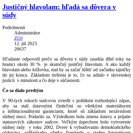
Justičný hlavolam: hľadá sa dôvera v
súdy
Podrobnosti
Administrátor
ZOJ
12. júl 2023
26637
Hľadanie odpovedí prečo sa dôvera v súdy zasekla dlhé roky na
hranici okolo 30 % je skutočný justičný hlavolam. A ako každý
hlavolam alebo krížovka, mal by sa začať lúštiť od začiatku tajničky
do jej konca. Základom riešenia je to, čo sa udialo v slovenskej
justícii v minulosti a čo deje v súčasnosti.
Čo sa dialo predtým
V 90-tych rokoch sudcovia zviedli s politikmi rozhodujúci zápas,
aby sa stali ústavnými činiteľmi so všetkými materiálnymi
a inštitucionálnymi garanciami, ktoré sú základom nezávislosti
súdnej moci. Podarilo sa. Výsledkom bola zmena ústavy a prijatie
statusových zákonov sudcov. Veľkým úspechom bolo vytvorenie
súdnej rady v roku 2002. Dvere k vybudovaniu demokratického
súdnictva, spĺňajúceho všetky štandardy v riadne fungujúcom