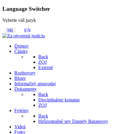
Language Switcher
Vyberte váš jazyk
SK
EN
Domov
Články
Back
ZOJ
Externé
Rozhovory
Blogy
Informačný spravodaj
Dokumenty
Back
Disciplinárne konania
ZOJ
Fejtóny
Back
Hrôzostrašné sny Daniely Baranovej
Videá
Fotky