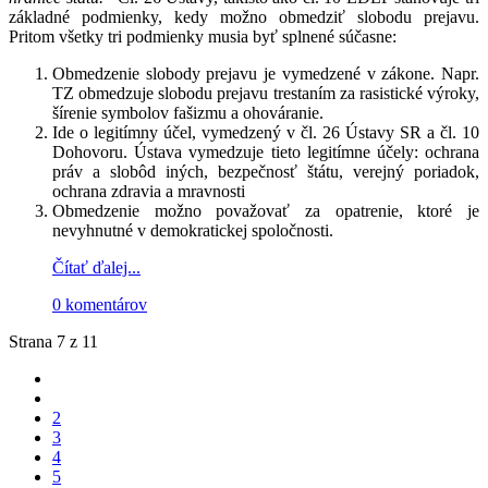
základné podmienky, kedy možno obmedziť slobodu prejavu.
Pritom všetky tri podmienky musia byť splnené súčasne:
Obmedzenie slobody prejavu je vymedzené v zákone. Napr.
TZ obmedzuje slobodu prejavu trestaním za rasistické výroky,
šírenie symbolov fašizmu a ohováranie.
Ide o legitímny účel, vymedzený v čl. 26 Ústavy SR a čl. 10
Dohovoru. Ústava vymedzuje tieto legitímne účely: ochrana
práv a slobôd iných, bezpečnosť štátu, verejný poriadok,
ochrana zdravia a mravnosti
Obmedzenie možno považovať za opatrenie, ktoré je
nevyhnutné v demokratickej spoločnosti.
Čítať ďalej...
0 komentárov
Strana 7 z 11
2
3
4
5