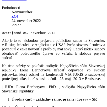
Podrobnosti
Administrátor
ZOJ
24. november 2022
29927
Uverejnené 04. november 2013 
Ako je to so slobodou prejavu a publicitou sudcu na Slovensku,
v Ruskej federácii, v Anglicku a v USA? Prečo slovenskí sudcovia
potrebujú o etike hovoriť a prečo by mal nový Etický kódex sudcov
obsahovať podrobnejšiu úpravu vo vzťahu k slobode prejavu
sudcu?
Na tieto otázky sa pokúsila sudkyňa Najvyššieho súdu Slovenskej
republiky Elena Berthotyová hľadať odpovede vo svojom
príspevku, ktorý odznel na konferencii VIA IURIS o sudcovskej
profesijnej etike, ktorá sa uskutočnila 23. mája 2013 v Bratislave.
| JUDr. Elena Berthotyová, PhD. , sudkyňa Najvyššieho súdu
Slovenskej republiky |
Úvodná časť – základný rámec právnej úpravy v SR