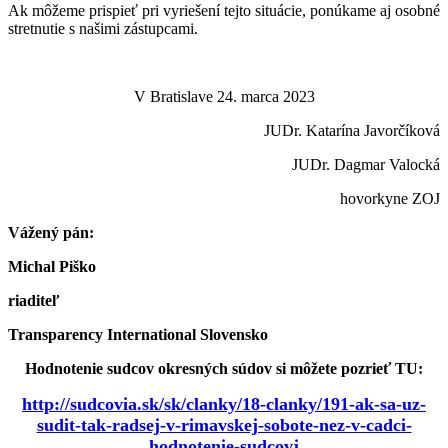
Ak môžeme prispieť pri vyriešení tejto situácie, ponúkame aj osobné
stretnutie s našimi zástupcami.
V Bratislave 24. marca 2023
JUDr. Katarína Javorčíková
JUDr. Dagmar Valocká
hovorkyne ZOJ
Vážený pán:
Michal Piško
riaditeľ
Transparency International Slovensko
Hodnotenie sudcov okresných súdov si môžete pozrieť TU:
http://sudcovia.sk/sk/clanky/18-clanky/191-ak-sa-uz-
sudit-tak-radsej-v-rimavskej-sobote-nez-v-cadci-
hodnotenie-sudcovj