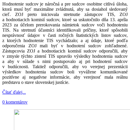
Hodnotenie sudcov je náročná a pre sudcov osobitne citlivá úloha,
ktorá musí byť maximálne zvládnutá, aby sa dosiahol sledovaný
cieľ. ZOJ preto iniciovala stretnutie zástupcov TIS, ZOJ
a hodnotiacich komisií sudcov, ktoré sa uskutočnilo dňa 13. apríla
2023 za účelom prerokovania námietok sudcov voči hodnoteniu
TIS. Na stretnutí účastníci identifikovali príčiny, ktoré spôsobili
nesprávnosť údajov v časti ročných štatistických listov sudcov,
z ktorých hodnotenie TIS vychádzalo; a aj údaje, ktoré podľa
odporučenia ZOJ mali byť v hodnotení sudcov zohľadnené.
Zástupcovia ZOJ a hodnotiacich komisií sudcov odporučili, aby
v zmysle týchto zistení TIS upravilo výsledky hodnotenia sudcov
a aby v súlade s nimi postupovalo aj pri hodnotení sudcov
v budúcnosti. Taktiež odporučili, aby vo verejnej prezentácii
výsledkov hodnotenia sudcov boli vyvážene komunikované
pozitívne aj negatívne informácie, aby verejnosť mala reálnu
predstavu o stave slovenskej justície.
Čítať ďalej...
0 komentárov