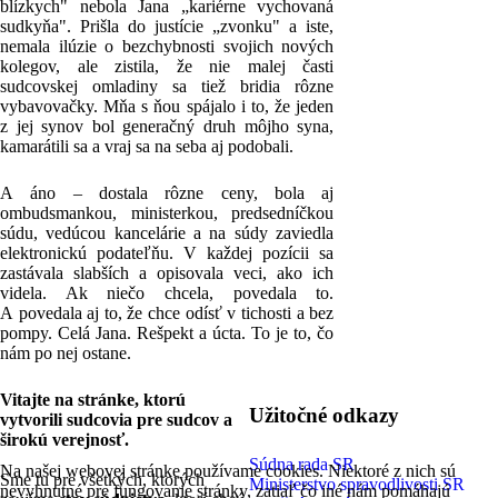
blízkych" nebola Jana „kariérne vychovaná
sudkyňa". Prišla do justície „zvonku" a iste,
nemala ilúzie o bezchybnosti svojich nových
kolegov, ale zistila, že nie malej časti
sudcovskej omladiny sa tiež bridia rôzne
vybavovačky. Mňa s ňou spájalo i to, že jeden
z jej synov bol generačný druh môjho syna,
kamarátili sa a vraj sa na seba aj podobali.
A áno – dostala rôzne ceny, bola aj
ombudsmankou, ministerkou, predsedníčkou
súdu, vedúcou kancelárie a na súdy zaviedla
elektronickú podateľňu. V každej pozícii sa
zastávala slabších a opisovala veci, ako ich
videla. Ak niečo chcela, povedala to.
A povedala aj to, že chce odísť v tichosti a bez
pompy. Celá Jana. Rešpekt a úcta. To je to, čo
nám po nej ostane.
Vitajte na stránke, ktorú
Užitočné odkazy
vytvorili sudcovia pre sudcov a
širokú verejnosť.
Súdna rada SR
Na našej webovej stránke používame cookies. Niektoré z nich sú
Sme tu pre všetkých, ktorých
Ministerstvo spravodlivosti SR
nevyhnutné pre fungovanie stránky, zatiaľ čo iné nám pomáhajú