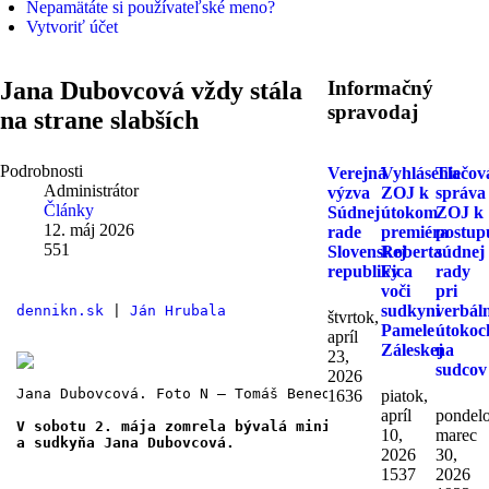
Nepamätáte si používateľské meno?
Vytvoriť účet
Jana Dubovcová vždy stála
Informačný
spravodaj
na strane slabších
Podrobnosti
Verejná
Vyhlásenie
Tlačov
Administrátor
výzva
ZOJ k
správa
Články
Súdnej
útokom
ZOJ k
12. máj 2026
rade
premiéra
postup
551
Slovenskej
Roberta
súdnej
republiky
Fica
rady
voči
pri
sudkyni
verbál
dennikn.sk
 | 
Ján Hrubala
štvrtok,
Pamele
útokoc
apríl
Záleskej
na
23,
sudcov
2026
Jana Dubovcová. Foto N – Tomáš Benedikovič
1636
piatok,
apríl
pondelo
V sobotu 2. mája zomrela bývalá ministerka spravodlivo
10,
marec
a sudkyňa Jana Dubovcová.
2026
30,
1537
2026