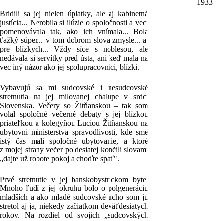
1933
Bridili sa jej nielen úplatky, ale aj kabinetná
justícia... Nerobila si ilúzie o spoločnosti a veci
pomenovávala tak, ako ich vnímala... Bola
ťažký súper... v tom dobrom slova zmysle... aj
pre blízkych... Vždy síce s noblesou, ale
nedávala si servítky pred ústa, ani keď mala na
vec iný názor ako jej spolupracovníci, blízki.
Vybavujú sa mi sudcovské i nesudcovské
stretnutia na jej milovanej chalupe v srdci
Slovenska. Večery so Žitňanskou – tak som
volal spoločné večerné debaty s jej blízkou
priateľkou a kolegyňou Luciou Žitňanskou na
ubytovni ministerstva spravodlivosti, kde sme
istý čas mali spoločné ubytovanie, a ktoré
z mojej strany večer po desiatej končili slovami
„dajte už robote pokoj a choďte spať".
Prvé stretnutie v jej banskobystrickom byte.
Mnoho ľudí z jej okruhu bolo o polgeneráciu
mladších a ako mladé sudcovské ucho som ju
stretol aj ja, niekedy začiatkom deväťdesiatych
rokov. Na rozdiel od svojich „sudcovských