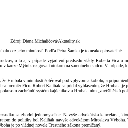
sová
Zdroj: Diana Michaličová/Aktuality.sk
rubalu cez jeho minulosť. Podľa Petra Šamka je to neakceptovateľné.
dcov, a to aj v prípade vyjadrení predsedu vlády Roberta Fica a min
 v kauze Mýtnik reagovali útokom na samotného sudcu. V prípade, ktor
ou, že Hrubala v minulosti šoféroval pod vplyvom alkoholu, a pripomienk
l sa premiér Fico. Robert Kaliňák sa pridal vyhlásením, že Hrubala je 
pokusom zachrániť systém kajúcnikov a Hrubala ním „zavŕšil čistú pol
ozsudku sa zhodol jednomyseľne. Navyše advokátska kancelária, ktorú
atom do politiky bol Kaliňák navyše advokátom Miroslava Výboha. Te
ýboha je po vládnej novele Trestného zákona premlčaný.