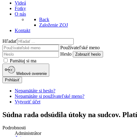
Videá
Fotky
O nás
Back
Založenie ZOJ
Kontakt
Hľadať
Používateľské meno
Heslo
Zobraziť heslo
Pamätaj si ma
Webové overenie
Prihlásiť
Nepamätáte si heslo?
Nepamätáte si používateľské meno?
Vytvoriť účet
Súdna rada odsúdila útoky na sudcov. Plat
Podrobnosti
Administrátor