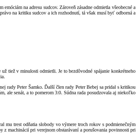
nym emóciám na adresu sudcov. Zároveň zásadne odmietla všeobecné a
právo na kritiku sudcov a ich rozhodnutí, tá však musí byť odborná a
e už tiež v minulosti odmietli. Je to bezdôvodné spájanie konkrétneho
ia.
nej rady Peter Šamko. Ďalší člen rady Peter Bebej sa pridal s kritikou
ám, ale senát, a to pomerom 3:0. Súdna rada posudzovala aj niekoľko
meral mu trest odňatia slobody vo výmere troch rokov s podmienečným
z machinácií pri verejnom obstarávaní a porušovania povinnosti pri