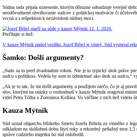
Súdna rada prijala uznesenie, ktorým dôrazne odsudzuje verejné de
neodôvodnené obviňovanie sudcov z politickej motivácie či účelového
vecná a s rešpektom k nezávislosti súdnej moci.
Prečítajte si tiež:
V kauze Mýtnik padol verdikt. Jozef Brhel je vinný. Súd vymeral rek
Šamko: Došli argumenty?
„Stalo sa to pred dvadsiatimi rokmi. Nie je to typický útok práve pr
sudcu s politikou. Vedela by som to odmietnuť ako útok na sudcu,“ vy
„Ak je to tak, že mi došli argumenty a použijem niečo, čo je aj pravd
slov, ktorými na otázky o rozhodnutí v kauze Mýtnik reagoval minis
videí Petra Tótha a Zoroslava Kollára. Vo väčšine z nich tiež videla 
Kauza Mýtnik
Súd uznal oligarchu blízkeho Smeru Jozefa Brhela za vinného z lega
odkladom na skúšobnú dobu štyri roky a rekordný peňažný trest 1,5
správe cudzieho majetku ho súd oslobodil.