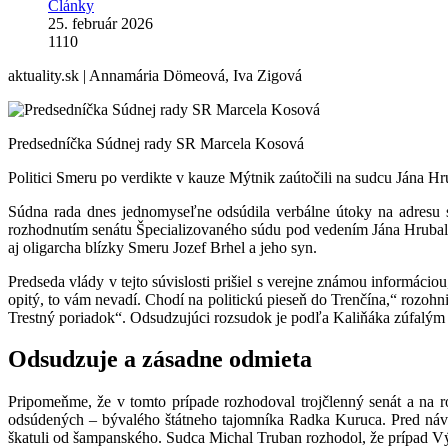
Články
25. február 2026
1110
aktuality.sk | Annamária Dömeová, Iva Zigová
Predsedníčka Súdnej rady SR Marcela Ko
Politici Smeru po verdikte v kauze Mýtnik zaútočili na sudcu Jána H
Súdna rada dnes jednomyseľne odsúdila verbálne útoky na adresu su
rozhodnutím senátu Špecializovaného súdu pod vedením Jána Hrubalu
aj oligarcha blízky Smeru Jozef Brhel a jeho syn.
Predseda vlády v tejto súvislosti prišiel s verejne známou informáci
opitý, to vám nevadí. Chodí na politickú pieseň do Trenčína,“ rozohni
Trestný poriadok“. Odsudzujúci rozsudok je podľa Kaliňáka zúfalým 
Odsudzuje a zásadne odmieta
Pripomeňme, že v tomto prípade rozhodoval trojčlenný senát a na r
odsúdených – bývalého štátneho tajomníka Radka Kuruca. Pred návr
škatuli od šampanského. Sudca Michal Truban rozhodol, že prípad V