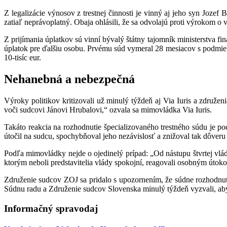
Z legalizácie výnosov z trestnej činnosti je vinný aj jeho syn Jozef
zatiaľ neprávoplatný. Obaja ohlásili, že sa odvolajú proti výrokom o v
Z prijímania úplatkov sú vinní bývalý štátny tajomník ministerstva f
úplatok pre ďalšiu osobu. Prvému súd vymeral 28 mesiacov s podmie
10-tisíc eur.
Nehanebná a nebezpečná
Výroky politikov kritizovali už minulý týždeň aj Via Iuris a združe
voči sudcovi Jánovi Hrubalovi,“ ozvala sa mimovládka Via Iuris.
Takáto reakcia na rozhodnutie špecializovaného trestného súdu je p
útočil na sudcu, spochybňoval jeho nezávislosť a znižoval tak dôveru 
Podľa mimovládky nejde o ojedinelý prípad: „Od nástupu štvrtej vl
ktorým neboli predstavitelia vlády spokojní, reagovali osobným útok
Združenie sudcov ZOJ sa pridalo s upozornením, že súdne rozhodnuti
Súdnu radu a Združenie sudcov Slovenska minulý týždeň vyzvali, aby
Informačný spravodaj