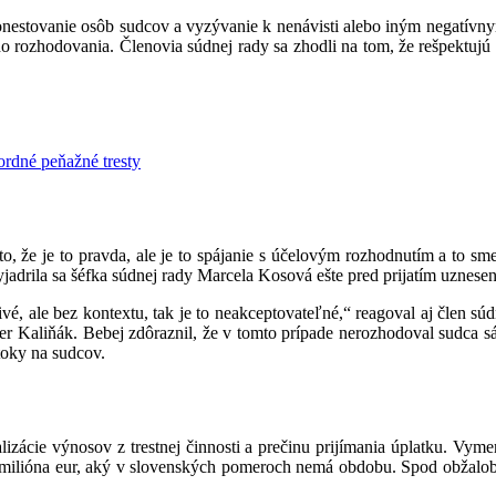
honestovanie osôb sudcov a vyzývanie k nenávisti alebo iným negatív
 rozhodovania. Členovia súdnej rady sa zhodli na tom, že rešpektujú 
ordné peňažné tresty
eto, že je to pravda, ale je to spájanie s účelovým rozhodnutím a to sm
jadrila sa šéfka súdnej rady Marcela Kosová ešte pred prijatím uznesen
ivé, ale bez kontextu, tak je to neakceptovateľné,“ reagoval aj člen súd
ter Kaliňák. Bebej zdôraznil, že v tomto prípade nerozhodoval sudca s
útoky na sudcov.
lizácie výnosov z trestnej činnosti a prečinu prijímania úplatku. Vy
 milióna eur, aký v slovenských pomeroch nemá obdobu. Spod obžaloby 