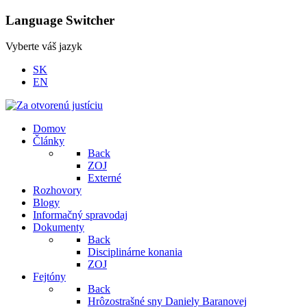
Language Switcher
Vyberte váš jazyk
SK
EN
Domov
Články
Back
ZOJ
Externé
Rozhovory
Blogy
Informačný spravodaj
Dokumenty
Back
Disciplinárne konania
ZOJ
Fejtóny
Back
Hrôzostrašné sny Daniely Baranovej