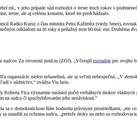
 Brhel ml., v jeho prípade súd rozhodol o treste troch rokov s podmien
ine, treste, ale aj celému konaniu, ktoré im predchádzalo.
inancií Radko Kuruc z čias ministra Petra Kažimíra (vtedy Smer), rovna
nečným odkladom na tri roky a peňažný trest 60-tisíc eur. Druhému dv
nia sudcov Za otvorenú justíciu (ZOJ). „Včerajší
rozsudok
pre svojho b
odľa organizácie nielen nehanebná, ale aj veľmi nebezpečná. „V demokr
ľudí v súdnictvo,“ uvádza Via Iuris.
ády Roberta Fica významne narástol počet verbálnych útokov vládnych 
om na sudcu či spochybňovaním jeho nezávislosti.“
a sa v demokratickom štáte hodnotia právnymi prostriedkami, „nie cez 
 sa zasadili za ochranu sudcu, „pretože útoky na neho za rozhodovaci