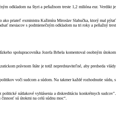
ečným odkladom na štyri a peňažnom treste 1,2 milióna eur. Verdikt je
ko ako priateľ exministra Kažimíra Miroslav Slahučka, ktorý mal pýtať
adsať mesiacov s podmienečným odkladom na tri roky a peňažný trest
lízkeho spolupracovníka Jozefa Brhela komentoval osobným útokom
atickom právnom štáte je totiž nepredstaviteľné, aby predseda vlády
politikov voči sudcom a súdom. Na takmer každé rozhodnutie súdu, s
politické nátlakové vyhlásenia a diskreditáciu konkrétnych sudcov".
u činnosť sú útokmi na celú súdnu moc“.