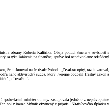
istra obrany Roberta Kaliňáka. Obaja politici Smeru v súvislosti s
ý sa týka šafárenia na finančnej správe bol neprávoplatne odsúdený
ou, že diskutoval na festivale Pohoda. „Dvakrát opitý, raz havaroval,
podľa neho aktivistický sudca, ktorý „verejne podpálil Trestný zákon a
itickú poľovačku“.
 spoluvlastní minister obrany, zastupovala jedného z neprávoplatne
n bol v kauze Mýtnik obvinený z prijatia 150-tisícového úplatku v