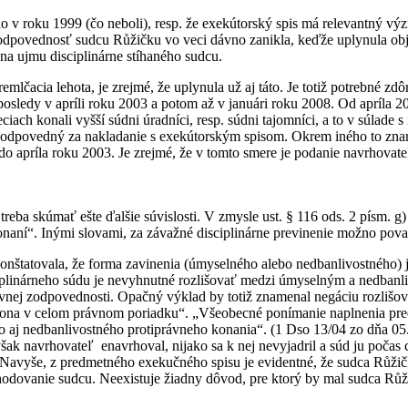
ého v roku 1999 (čo neboli), resp. že exekútorský spis má relevantný v
 zodpovednosť sudcu Růžičku vo veci dávno zanikla, keďže uplynula ob
na ujmu disciplinárne stíhaného sudcu.
remlčacia lehota, je zrejmé, že uplynula už aj táto. Je totiž potrebné z
aposledy v apríli roku 2003 a potom až v januári roku 2008. Od apríla 
ach konali vyšší súdni úradníci, resp. súdni tajomníci, a to v súlade
zodpovedný za nakladanie s exekútorským spisom. Okrem iného to zna
do apríla roku 2003. Je zrejmé, že v tomto smere je podanie navrhovat
treba skúmať ešte ďalšie súvislosti. V zmysle ust. § 116 ods. 2 písm. 
naní“. Inými slovami, za závažné disciplinárne previnenie možno pova
i onštatovala, že forma zavinenia (úmyselného alebo nedbanlivostného)
sciplinárneho súdu je nevyhnutné rozlišovať medzi úmyselným a nedbanl
ektívnej zodpovednosti. Opačný výklad by totiž znamenal negáciu rozliš
kona v celom právnom poriadku“. „Všeobecné ponímanie naplnenia pred
o aj nedbanlivostného protiprávneho konania“. (1 Dso 13/04 zo dňa 05.
k navrhovateľ enavrhoval, nijako sa k nej nevyjadril a súd ju počas c
Navyše, z predmetného exekučného spisu je evidentné, že sudca Růžič
ozhodovanie sudcu. Neexistuje žiadny dôvod, pre ktorý by mal sudca R