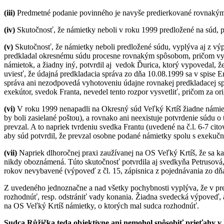
(iii)
Predmetné podanie povinného je navyše predierkované rovnakým
(iv)
Skutočnosť, že námietky neboli v roku 1999 predložené na súd, p
(v)
Skutočnosť, že námietky neboli predložené súdu, vyplýva aj z výp
predkladal okresnému súdu procesne rovnakým spôsobom, pričom vyhoto
námietok, a žiadny iný, potvrdil aj vedok Ďurica, ktorý vypovedal, že
uviesť, že údajná predkladacia správa zo dňa 10.08.1999 sa v spise Er
správa ani nezodpovedá vyhotoveniu údajne rovnakej predkladacej spr
exekútor, svedok Franta, nevedel tento rozpor vysvetliť, pričom za o
(vi)
V roku 1999 nenapadli na Okresný súd Veľký Krtíš žiadne námietk
by boli zasielané poštou), a rovnako ani neexistuje potvrdenie súdu o 
prevzal. A to napriek tvrdeniu svedka Frantu (uvedené na č.l. 6-7 cit
aby súd potvrdil, že prevzal osobne podané námietky spolu s exekučn
(vii)
Napriek dlhoročnej praxi zaužívanej na OS Veľký Krtíš, že sa 
nikdy oboznámená. Túto skutočnosť potvrdila aj svedkyňa Petrusová, 
rokov nevybavené (výpoveď z čl. 15, zápisnica z pojednávania zo dň
Z uvedeného jednoznačne a nad všetky pochybnosti vyplýva, že v pr
rozhodnúť, resp. odstrániť vady konania. Žiadna svedecká výpoveď, 
na OS Veľký Krtíš námietky, o ktorých mal sudca rozhodnúť.
Sudca Růžička teda objektívne ani nemohol spôsobiť prieťahy v 