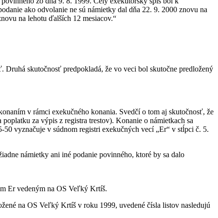
 povinného zo dňa 9. 8. 1999. Celý exekútorský spis bol k
 podanie ako odvolanie ne sú námietky dal dňa 22. 9. 2000 znovu na
 znovu na lehotu ďalších 12 mesiacov.“
ť. Druhá skutočnosť predpokladá, že vo veci bol skutočne predložený
konaním v rámci exekučného konania. Svedčí o tom aj skutočnosť, že
oplatku za výpis z registra trestov). Konanie o námietkach sa
0 vyznačuje v súdnom registri exekučných vecí „Er“ v stĺpci č. 5.
žiadne námietky ani iné podanie povinného, ktoré by sa dalo
rom Er vedeným na OS Veľký Krtíš.
ožené na OS Veľký Krtíš v roku 1999, uvedené čísla listov nasledujú