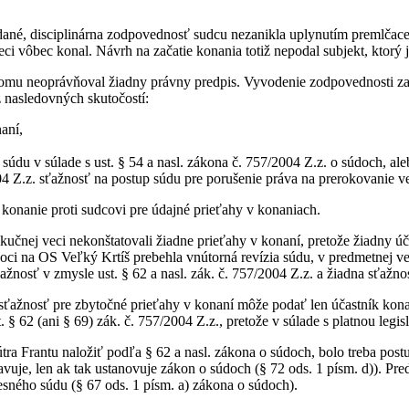
dané, disciplinárna zodpovednosť sudcu nezanikla uplynutím premlčacej
veci vôbec konal. Návrh na začatie konania totiž nepodal subjekt, ktorý 
tomu neoprávňoval žiadny právny predpis. Vyvodenie zodpovednosti za
 nasledovných skutočostí:
aní,
 súdu v súlade s ust. § 54 a nasl. zákona č. 757/2004 Z.z. o súdoch, al
2004 Z.z. sťažnosť na postup súdu pre porušenie práva na prerokovanie 
onanie proti sudcovi pre údajné prieťahy v konaniach.
čnej veci nekonštatovali žiadne prieťahy v konaní, pretože žiadny úča
i na OS Veľký Krtíš prebehla vnútorná revízia súdu, v predmetnej vec
žnosť v zmysle ust. § 62 a nasl. zák. č. 757/2004 Z.z. a žiadna sťaž
§ 62 sťažnosť pre zbytočné prieťahy v konaní môže podať len účastník k
. § 62 (ani § 69) zák. č. 757/2004 Z.z., pretože v súlade s platnou leg
ra Frantu naložiť podľa § 62 a nasl. zákona o súdoch, bolo treba post
bavuje, len ak tak ustanovuje zákon o súdoch (§ 72 ods. 1 písm. d)). P
esného súdu (§ 67 ods. 1 písm. a) zákona o súdoch).