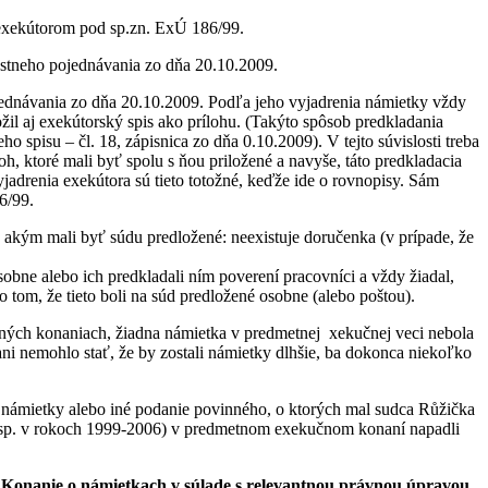
exekútorom pod sp.zn. ExÚ 186/99.
ústneho pojednávania zo dňa 20.10.2009.
ojednávania zo dňa 20.10.2009. Podľa jeho vyjadrenia námietky vždy
il aj exekútorský spis ako prílohu. (Takýto spôsob predkladania
 spisu – čl. 18, zápisnica zo dňa 0.10.2009). V tejto súvislosti treba
h, ktoré mali byť spolu s ňou priložené a navyše, táto predkladacia
adrenia exekútora sú tieto totožné, keďže ide o rovnopisy. Sám
6/99.
 akým mali byť súdu predložené: neexistuje doručenka (v prípade, že
sobne alebo ich predkladali ním poverení pracovníci a vždy žiadal,
tom, že tieto boli na súd predložené osobne (alebo poštou).
ných konaniach, žiadna námietka v predmetnej xekučnej veci nebola
ni nemohlo stať, že by zostali námietky dlhšie, ba dokonca niekoľko
 námietky alebo iné podanie povinného, o ktorých mal sudca Růžička
(resp. v rokoch 1999-2006) v predmetnom exekučnom konaní napadli
o. Konanie o námietkach v súlade s relevantnou právnou úpravou