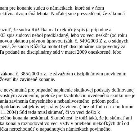
ýznam pre konanie sudcu o námietkach, ktoré sú v ňom
jektívna dvojročná lehota. Naďalej sme presvedčení, že zákonná
dôrazniť, že sudca Růžička mal exekučný spis (a prípadne aj
2003 spis sudcovi nebol predkladaný, lebo vo veci neskôr (od roku
 s novou platnou právnou úpravou (zák. č. 549/2003 Z.z. o súdnych
mená, že sudca Růžička mohol byť disciplinárne zodpovedný za
eľa podané na disciplinárny súd v marci 2009 oneskorené, lebo
g) zákona č. 385/2000 z.z. je závažným disciplinárnym previnením
žovať iba zavinené konanie.
 je nevyhnutná pre prípadné naplnenie skutkovej podstaty definovanej
ivostným zavinením, pretože pre kvalifikáciu uvedeného skutku nie je
ovania zavinenia úmyselného a nebanlivostného, pričom podľa
pokladov subjektívnej strány (zavinenia) bez ohľadu na eho formu
11.2004) Súd teda musí skúmať, či vo veci došlo k
elého konania neskúmal. Skutočnosť je totiž taká, že ju skúmať ani
ka konal a rozhodoval vo veci vždy v priebehu niekoľkých dní od
ůžička nerozhodnúť o napadnutých námietkach povinného.