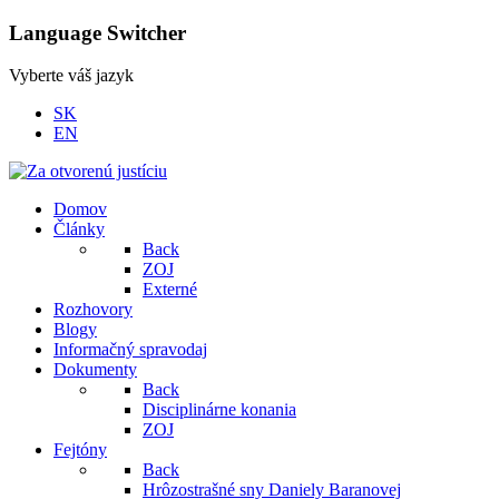
Language Switcher
Vyberte váš jazyk
SK
EN
Domov
Články
Back
ZOJ
Externé
Rozhovory
Blogy
Informačný spravodaj
Dokumenty
Back
Disciplinárne konania
ZOJ
Fejtóny
Back
Hrôzostrašné sny Daniely Baranovej