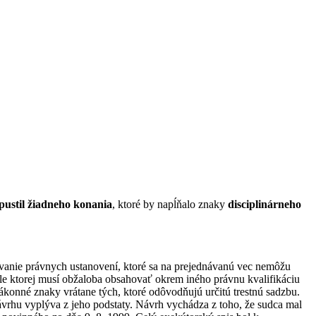
pustil žiadneho konania
, ktoré by napĺňalo znaky
disciplinárneho
vanie právnych ustanovení, ktoré sa na prejednávanú vec nemôžu
ysle ktorej musí obžaloba obsahovať okrem iného právnu kvalifikáciu
ákonné znaky vrátane tých, ktoré odôvodňujú určitú trestnú sadzbu.
vrhu vyplýva z jeho podstaty. Návrh vychádza z toho, že sudca mal