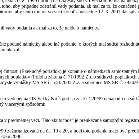
ým, teda 16. 8. 1999 doručil na Okresný súd vo Veľkom Krtíši námietky
toho, aby prípadne odstránil vady podania, ak mal za to, že označené
ekútorovi, aby tento mohol vo veci konať a následne 12. 3. 2001 dal spis
il vady podania ak mal za to, že nejde o námietky,
očne podané námietky alebo iné podanie, o ktorých mal sudca rozhodnú
preukázali.
j činnosti (Exekučný poriadok) je konanie o námietkach samostatným 
ych poplatkov (Príloha zákona č. 71/1992 Zb. o súdnych poplatkoch a p
zmysle vyhlášky MS SR č. 543/2005 Z.z. a smernice MS SR č. 7934/95-5
eci vedenej na OS Veľký Krtíš pod sp.zn. Er 520/99 nenapadli na súd 
ný viacerými spôsobmi:
ka v predmetnej veci. Táto skutočnosť je preukázaná samotným regist
9 zažurnalizovaná na č.l. 19 a 20, a hoci toto podanie malo byť predl
z roku 2006.