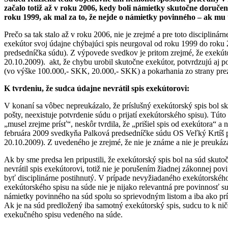
začalo totiž až v roku 2006, kedy boli námietky skutočne doruč
roku 1999, ak mal za to, že nejde o námietky povinného – ak mu
Prečo sa tak stalo až v roku 2006, nie je zrejmé a pre toto discipliná
exekútor svoj údajne chýbajúci spis neurgoval od roku 1999 do roku 2
predsedníčka súdu). Z výpovede svedkov je pritom zrejmé, že exekútor
20.10.2009). akt, že chybu urobil skutočne exekútor, potvrdzujú aj p
(vo výške 100.000,- SKK, 20.000,- SKK) a pokarhania zo strany pre
K tvrdeniu, že sudca údajne nevrátil spis exekútorovi:
V konaní sa vôbec nepreukázalo, že príslušný exekútorský spis bol s
pošty, neexistuje potvrdenie súdu o prijatí exekútorského spisu). Tú
„musel zrejme prísť“, neskôr tvrdila, že „prišiel spis od exekútora“ 
februára 2009 svedkyňa Palková predsedníčke súdu OS Veľký Krtíš po
20.10.2009). Z uvedeného je zrejmé, že nie je známe a nie je preukáz
Ak by sme predsa len pripustili, že exekútorský spis bol na súd sku
nevrátil spis exekútorovi, totiž nie je porušením žiadnej zákonnej p
byť disciplinárne postihnutý. V prípade nevyžiadaného exekútorského
exekútorského spisu na súde nie je nijako relevantná pre povinnosť 
námietky povinného na súd spolu so sprievodným listom a iba ako príl
Ak je na súd predložený iba samotný exekútorský spis, sudcu to k ni
exekučného spisu vedeného na súde.