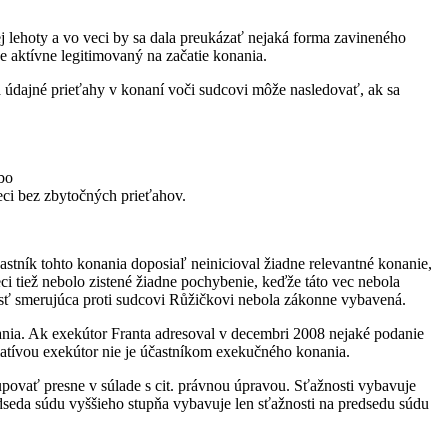
 lehoty a vo veci by sa dala preukázať nejaká forma zavineného
je aktívne legitimovaný na začatie konania.
 údajné prieťahy v konaní voči sudcovi môže nasledovať, ak sa
ebo
veci bez zbytočných prieťahov.
stník tohto konania doposiaľ neinicioval žiadne relevantné konanie,
i tiež nebolo zistené žiadne pochybenie, keďže táto vec nebola
nosť smerujúca proti sudcovi Růžičkovi nebola zákonne vybavená.
onania. Ak exekútor Franta adresoval v decembri 2008 nejaké podanie
islatívou exekútor nie je účastníkom exekučného konania.
upovať presne v súlade s cit. právnou úpravou. Sťažnosti vybavuje
redseda súdu vyššieho stupňa vybavuje len sťažnosti na predsedu súdu