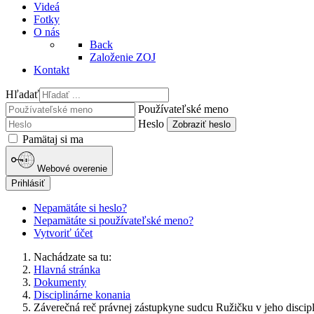
Videá
Fotky
O nás
Back
Založenie ZOJ
Kontakt
Hľadať
Používateľské meno
Heslo
Zobraziť heslo
Pamätaj si ma
Webové overenie
Prihlásiť
Nepamätáte si heslo?
Nepamätáte si používateľské meno?
Vytvoriť účet
Nachádzate sa tu:
Hlavná stránka
Dokumenty
Disciplinárne konania
Záverečná reč právnej zástupkyne sudcu Ružičku v jeho discip