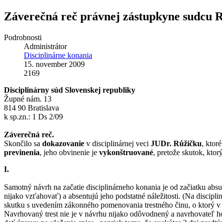
Záverečná reč právnej zástupkyne sudcu R
Podrobnosti
Administrátor
Disciplinárne konania
15. november 2009
2169
Disciplinárny súd Slovenskej republiky
Župné nám. 13
814 90 Bratislava
k sp.zn.: 1 Ds 2/09
Záverečná reč.
Skončilo sa
dokazovanie
v disciplinárnej veci
JUDr. Růžičku
, ktor
previnenia
, jeho obvinenie je
vykonštruované
, pretože skutok, ktor
I.
Samotný návrh na začatie disciplinárneho konania je od začiatku ab
nijako vzťahovať) a absentujú jeho podstatné náležitosti. (Na discip
skutku s uvedením zákonného pomenovania trestného činu, o ktorý v t
Navrhovaný trest nie je v návrhu nijako odôvodnený a navrhovateľ 