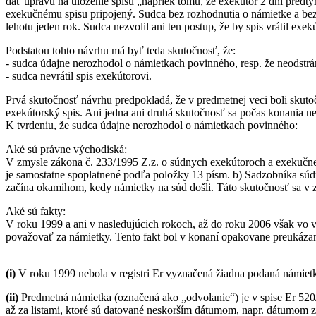
dať úpravu na uloženie spisu „napriek tomu, že exekútor 2 dni predt
exekučnému spisu pripojený. Sudca bez rozhodnutia o námietke a bez 
lehotu jeden rok. Sudca nezvolil ani ten postup, že by spis vrátil ex
Podstatou tohto návrhu má byť teda skutočnosť, že:
- sudca údajne nerozhodol o námietkach povinného, resp. že neodstrán
- sudca nevrátil spis exekútorovi.
Prvá skutočnosť návrhu predpokladá, že v predmetnej veci boli skut
exekútorský spis. Ani jedna ani druhá skutočnosť sa počas konania ne
K tvrdeniu, že sudca údajne nerozhodol o námietkach povinného:
Aké sú právne východiská:
V zmysle zákona č. 233/1995 Z.z. o súdnych exekútoroch a exekučne
je samostatne spoplatnené podľa položky 13 písm. b) Sadzobníka súdn
začína okamihom, kedy námietky na súd došli. Táto skutočnosť sa v 
Aké sú fakty:
V roku 1999 a ani v nasledujúcich rokoch, až do roku 2006 však vo v
považovať za námietky. Tento fakt bol v konaní opakovane preukáza
(i)
V roku 1999 nebola v registri Er vyznačená žiadna podaná námiet
(ii)
Predmetná námietka (označená ako „odvolanie“) je v spise Er 520/9
až za listami, ktoré sú datované neskorším dátumom, napr. dátumom 