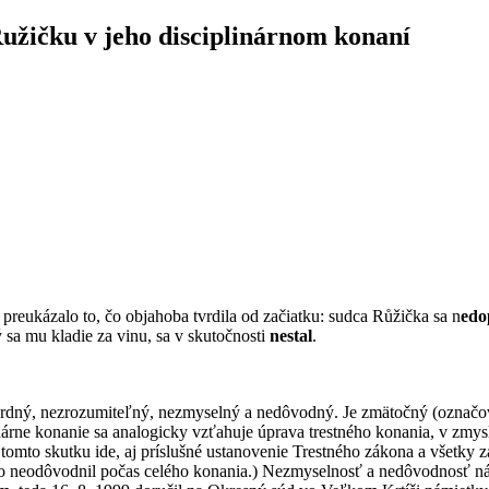
užičku v jeho disciplinárnom konaní
é preukázalo to, čo objahoba tvrdila od začiatku: sudca Růžička sa n
edo
ý sa mu kladie za vinu, sa v skutočnosti
nestal
.
surdný, nezrozumiteľný, nezmyselný a nedôvodný. Je zmätočný (označo
linárne konanie sa analogicky vzťahuje úprava trestného konania, v zm
omto skutku ide, aj príslušné ustanovenie Trestného zákona a všetky z
ho neodôvodnil počas celého konania.) Nezmyselnosť a nedôvodnosť ná