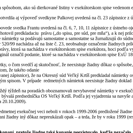
 spôsobom, ako sú dierkované listiny v exekútorskom spise vedenom 
otvrdila aj výpoveď svedkyne Palkovej uvedená na čl. 23 zápisnice z 
ovede svedka Frantu uvedená na čl. 6, 7, 10, 11 zápisnice z ústneho 
vil predkladaciu právu („do spisu, pre súd, pre mňa“), a k nej prilož
 námietky sa podávajú samostatne a samostatne sa žurnalizujú do súdneho
 520/99 nachádza až na liste č. 23, neobsahuje označenie žiadnych prílo
ávy, ktorá sa nachádza v exekútorskom spise exekútora, hoci podľa vyj
riginál označil podanie, ktoré sa nachádza v exekútorskom spise ExÚ 18
y, o čom svedčí aj skutočnosť, že neexistuje žiadny dôkaz o spôsobe,
tom, že takéto odanie
ovanej zápisnice), že na Okresný súd Veľký Krtíš predkladal námietky o
ým spisom. V prípade redmetných námietok neexistuje žiadny doklad o 
každý týždeň na poradách oboznamovali nevybavené námietky v exekuč
bývalá predsedníčka OS Veľký Krtíš. Podľa jej vyjadrenia sa navyše a
a 20.10.2009).
edmetnej exekučnej veci neboli v rokoch 1999-2006 predložené žiadne
ani žiadny iný dôkaz nepreukázali opak – a teda, že by v roku 1999 
konaní, pretože žiadne také konanie neexistovalo, keďže nezačal