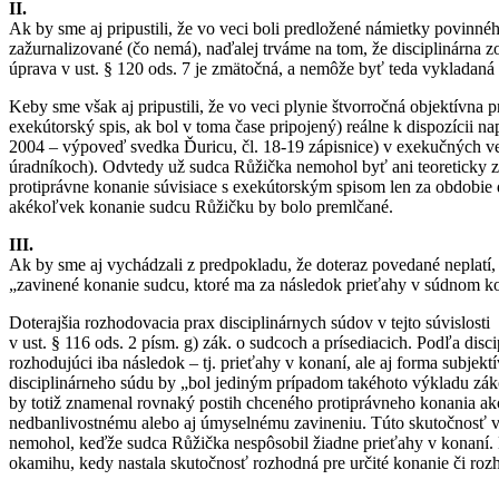
II.
Ak by sme aj pripustili, že vo veci boli predložené námietky povinn
zažurnalizované (čo nemá), naďalej trváme na tom, že disciplinárna
úprava v ust. § 120 ods. 7 je zmätočná, a nemôže byť teda vykladaná 
Keby sme však aj pripustili, že vo veci plynie štvorročná objektívna p
exekútorský spis, ak bol v toma čase pripojený) reálne k dispozícii n
2004 – výpoveď svedka Ďuricu, čl. 18-19 zápisnice) v exekučných veci
úradníkoch). Odvtedy už sudca Růžička nemohol byť ani teoreticky 
protiprávne konanie súvisiace s exekútorským spisom len za obdobie 
akékoľvek konanie sudcu Růžičku by bolo premlčané.
III.
Ak by sme aj vychádzali z predpokladu, že doteraz povedané neplatí, 
„zavinené konanie sudcu, ktoré ma za následok prieťahy v súdnom ko
Doterajšia rozhodovacia prax disciplinárnych súdov v tejto súvislost
v ust. § 116 ods. 2 písm. g) zák. o sudcoch a prísediacich. Podľa di
rozhodujúci iba následok – tj. prieťahy v konaní, ale aj forma subj
disciplinárneho súdu by „bol jediným prípadom takéhoto výkladu zá
by totiž znamenal rovnaký postih chceného protiprávneho konania ak
nedbanlivostnému alebo aj úmyselnému zavineniu. Túto skutočnosť vša
nemohol, keďže sudca Růžička nespôsobil žiadne prieťahy v konaní. 
okamihu, kedy nastala skutočnosť rozhodná pre určité konanie či r