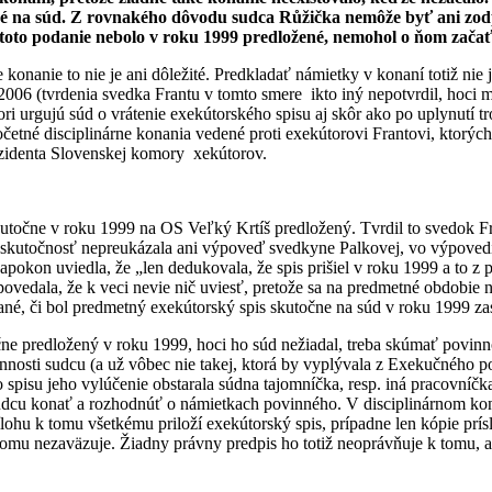
ené na súd. Z rovnakého dôvodu sudca Růžička nemôže byť ani zod
 toto podanie nebolo v roku 1999 predložené, nemohol o ňom zača
rne konanie to nie je ani dôležité. Predkladať námietky v konaní totiž n
006 (tvrdenia svedka Frantu v tomto smere ikto iný nepotvrdil, hoci m
i urgujú súd o vrátenie exekútorského spisu aj skôr ako po uplynutí t
očetné disciplinárne konania vedené proti exekútorovi Frantovi, ktorýc
zidenta Slovenskej komory xekútorov.
kutočne v roku 1999 na OS Veľký Krtíš predložený. Tvrdil to svedok Fr
to skutočnosť nepreukázala ani výpoveď svedkyne Palkovej, vo výpovedi 
a napokon uviedla, že „len dedukovala, že spis prišiel v roku 1999 a to
vedala, že k veci nevie nič uviesť, pretože sa na predmetné obdobie 
ané, či bol predmetný exekútorský spis skutočne na súd v roku 1999 zas
točne predložený v roku 1999, hoci ho súd nežiadal, treba skúmať povin
ovinnosti sudcu (a už vôbec nie takej, ktorá by vyplývala z Exekučného 
 spisu jeho vylúčenie obstarala súdna tajomníčka, resp. iná pracovníč
sudcu konať a rozhodnúť o námietkach povinného. V disciplinárnom kona
ohu k tomu všetkému priloží exekútorský spis, prípadne len kópie prísl
čomu nezaväzuje. Žiadny právny predpis ho totiž neoprávňuje k tomu, a