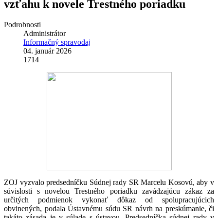
vzťahu k novele Trestného poriadku
Podrobnosti
Administrátor
Informačný spravodaj
04. január 2026
1714
ZOJ vyzvalo predsedníčku Súdnej rady SR Marcelu Kosovú, aby v
súvislosti s novelou Trestného poriadku zavádzajúcu zákaz za
určitých podmienok vykonať dôkaz od spolupracujúcich
obvinených, podala Ústavnému súdu SR návrh na preskúmanie, či
takáto zásada je v súlade s ústavou. Predsedníčka súdnej rady v