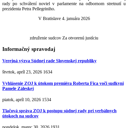
rady po schválení noviel v parlamente na odbornom stretnutí u
prezidenta Petra Pellegriniho.
V Bratislave 4. januára 2026
združenie sudcov Za otvorenú justíciu
Informačný spravodaj
Verejná výzva Súdnej rade Slovenskej republiky
štvrtok, apríl 23, 2026
1634
Vyhlásenie ZOJ k útokom premiéra Roberta Fica voči sudkyni
Pamele Záleskej
piatok, apríl 10, 2026
1534
Tlačová správa ZOJ k postupu súdnej rady pri verbálnych
útokoch na sudcov
pondelok, marec 30, 2026
1931