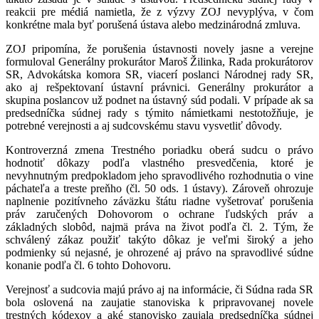
reakcii pre médiá namietla, že z výzvy ZOJ nevyplýva, v čom
konkrétne mala byť porušená ústava alebo medzinárodná zmluva.
ZOJ pripomína, že porušenia ústavnosti novely jasne a verejne
formuloval Generálny prokurátor Maroš Žilinka, Rada prokurátorov
SR, Advokátska komora SR, viacerí poslanci Národnej rady SR,
ako aj rešpektovaní ústavní právnici. Generálny prokurátor a
skupina poslancov už podnet na ústavný súd podali. V prípade ak sa
predsedníčka súdnej rady s týmito námietkami nestotožňuje, je
potrebné verejnosti a aj sudcovskému stavu vysvetliť dôvody.
Kontroverzná zmena Trestného poriadku oberá sudcu o právo
hodnotiť dôkazy podľa vlastného presvedčenia, ktoré je
nevyhnutným predpokladom jeho spravodlivého rozhodnutia o vine
páchateľa a treste preňho (čl. 50 ods. 1 ústavy). Zároveň ohrozuje
naplnenie pozitívneho záväzku štátu riadne vyšetrovať porušenia
práv zaručených Dohovorom o ochrane ľudských práv a
základných slobôd, najmä práva na život podľa čl. 2. Tým, že
schválený zákaz použiť takýto dôkaz je veľmi široký a jeho
podmienky sú nejasné, je ohrozené aj právo na spravodlivé súdne
konanie podľa čl. 6 tohto Dohovoru.
Verejnosť a sudcovia majú právo aj na informácie, či Súdna rada SR
bola oslovená na zaujatie stanoviska k pripravovanej novele
trestných kódexov a aké stanovisko zaujala predsedníčka súdnej