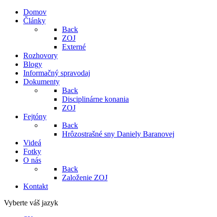
Domov
Články
Back
ZOJ
Externé
Rozhovory
Blogy
Informačný spravodaj
Dokumenty
Back
Disciplinárne konania
ZOJ
Fejtóny
Back
Hrôzostrašné sny Daniely Baranovej
Videá
Fotky
O nás
Back
Založenie ZOJ
Kontakt
Vyberte váš jazyk