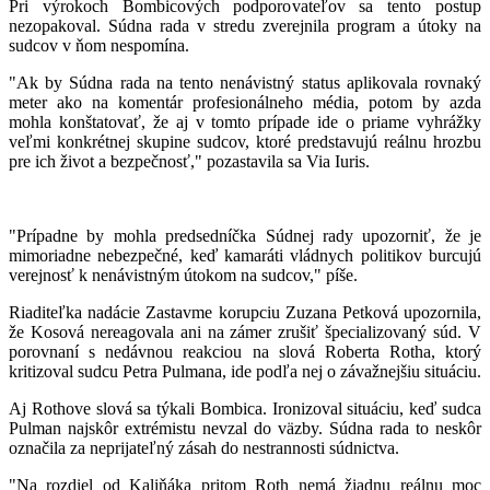
Pri výrokoch Bombicových podporovateľov sa tento postup
nezopakoval. Súdna rada v stredu zverejnila program a útoky na
sudcov v ňom nespomína.
"Ak by Súdna rada na tento nenávistný status aplikovala rovnaký
meter ako na komentár profesionálneho média, potom by azda
mohla konštatovať, že aj v tomto prípade ide o priame vyhrážky
veľmi konkrétnej skupine sudcov, ktoré predstavujú reálnu hrozbu
pre ich život a bezpečnosť," pozastavila sa Via Iuris.
"Prípadne by mohla predsedníčka Súdnej rady upozorniť, že je
mimoriadne nebezpečné, keď kamaráti vládnych politikov burcujú
verejnosť k nenávistným útokom na sudcov," píše.
Riaditeľka nadácie Zastavme korupciu Zuzana Petková upozornila,
že Kosová nereagovala ani na zámer zrušiť špecializovaný súd. V
porovnaní s nedávnou reakciou na slová Roberta Rotha, ktorý
kritizoval sudcu Petra Pulmana, ide podľa nej o závažnejšiu situáciu.
Aj Rothove slová sa týkali Bombica. Ironizoval situáciu, keď sudca
Pulman najskôr extrémistu nevzal do väzby. Súdna rada to neskôr
označila za neprijateľný zásah do nestrannosti súdnictva.
"Na rozdiel od Kaliňáka pritom Roth nemá žiadnu reálnu moc