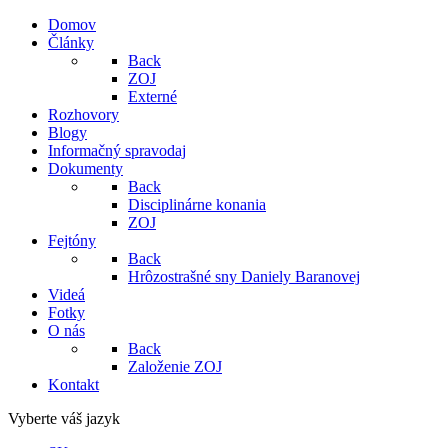
Domov
Články
Back
ZOJ
Externé
Rozhovory
Blogy
Informačný spravodaj
Dokumenty
Back
Disciplinárne konania
ZOJ
Fejtóny
Back
Hrôzostrašné sny Daniely Baranovej
Videá
Fotky
O nás
Back
Založenie ZOJ
Kontakt
Vyberte váš jazyk