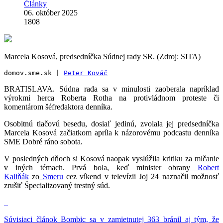
Články
06. október 2025
1808
Marcela Kosová, predsedníčka Súdnej rady SR. (Zdroj: SITA)
domov.sme.sk | 
Peter Kováč
BRATISLAVA. Súdna rada sa v minulosti zaoberala napríklad
výrokmi herca Roberta Rotha na protivládnom proteste či
komentárom šéfredaktora denníka.
Osobitnú tlačovú besedu, dosiaľ jedinú, zvolala jej predsedníčka
Marcela Kosová začiatkom apríla k názorovému podcastu denníka
SME Dobré ráno sobota.
V posledných dňoch si Kosová naopak vyslúžila kritiku za mlčanie
v iných témach. Prvá bola, keď minister obrany
Robert
Kaliňák
zo
Smeru
cez víkend v televízii Joj 24 naznačil možnosť
zrušiť Špecializovaný trestný súd.
Súvisiaci článok
Bombic sa v zamietnutej 363 bránil aj tým, že