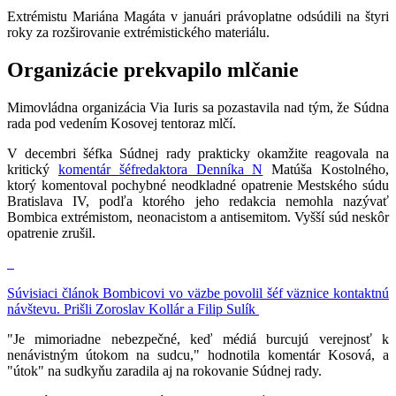
Extrémistu Mariána Magáta v januári právoplatne odsúdili na štyri
roky za rozširovanie extrémistického materiálu.
Organizácie prekvapilo mlčanie
Mimovládna organizácia Via Iuris sa pozastavila nad tým, že Súdna
rada pod vedením Kosovej tentoraz mlčí.
V decembri šéfka Súdnej rady prakticky okamžite reagovala na
kritický
komentár šéfredaktora Denníka N
Matúša Kostolného,
ktorý komentoval pochybné neodkladné opatrenie Mestského súdu
Bratislava IV, podľa ktorého jeho redakcia nemohla nazývať
Bombica extrémistom, neonacistom a antisemitom. Vyšší súd neskôr
opatrenie zrušil.
Súvisiaci článok
Bombicovi vo väzbe povolil šéf väznice kontaktnú
návštevu. Prišli Zoroslav Kollár a Filip Sulík
"Je mimoriadne nebezpečné, keď médiá burcujú verejnosť k
nenávistným útokom na sudcu," hodnotila komentár Kosová, a
"útok" na sudkyňu zaradila aj na rokovanie Súdnej rady.