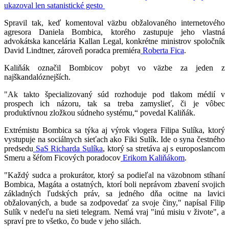
ukazoval len satanistické gesto
Spravil tak, keď komentoval väzbu obžalovaného internetového
agresora Daniela Bombica, ktorého zastupuje jeho vlastná
advokátska kancelária Kallan Legal, konkrétne ministrov spoločník
David Lindtner, zároveň poradca premiéra
Roberta Fica
.
Kaliňák označil Bombicov pobyt vo väzbe za jeden z
najškandalóznejších.
"Ak takto špecializovaný súd rozhoduje pod tlakom médií v
prospech ich názoru, tak sa treba zamyslieť, či je vôbec
produktívnou zložkou súdneho systému,“ povedal Kaliňák.
Extrémistu Bombica sa týka aj výrok vlogera Filipa Sulíka, ktorý
vystupuje na sociálnych sieťach ako Fiki Sulík. Ide o syna čestného
predsedu
SaS
Richarda Sulíka
, ktorý sa stretáva aj s europoslancom
Smeru a šéfom Ficových poradocov
Erikom Kaliňákom
.
"Každý sudca a prokurátor, ktorý sa podieľal na väzobnom stíhaní
Bombica, Magáta a ostatných, ktorí boli neprávom zbavení svojich
základných ľudských práv, sa jedného dňa ocitne na lavici
obžalovaných, a bude sa zodpovedať za svoje činy," napísal Filip
Sulík v nedeľu na sieti telegram. Nemá vraj "inú misiu v živote", a
spraví pre to všetko, čo bude v jeho silách.