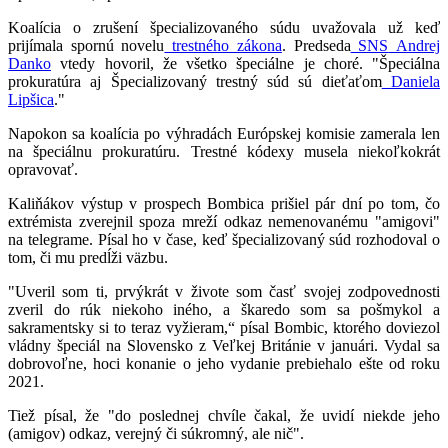
Koalícia o zrušení špecializovaného súdu uvažovala už keď
prijímala spornú novelu
trestného zákona
. Predseda
SNS
Andrej
Danko
vtedy hovoril, že všetko špeciálne je choré. "Špeciálna
prokuratúra aj Špecializovaný trestný súd sú dieťaťom
Daniela
Lipšica
."
Napokon sa koalícia po výhradách Európskej komisie zamerala len
na špeciálnu prokuratúru. Trestné kódexy musela niekoľkokrát
opravovať.
Kaliňákov výstup v prospech Bombica prišiel pár dní po tom, čo
extrémista zverejnil spoza mreží odkaz nemenovanému "amigovi"
na telegrame. Písal ho v čase, keď špecializovaný súd rozhodoval o
tom, či mu predĺži väzbu.
"Uveril som ti, prvýkrát v živote som časť svojej zodpovednosti
zveril do rúk niekoho iného, a škaredo som sa pošmykol a
sakramentsky si to teraz vyžieram,“ písal Bombic, ktorého doviezol
vládny špeciál na Slovensko z Veľkej Británie v januári. Vydal sa
dobrovoľne, hoci konanie o jeho vydanie prebiehalo ešte od roku
2021.
Tiež písal, že "do poslednej chvíle čakal, že uvidí niekde jeho
(amigov) odkaz, verejný či súkromný, ale nič".