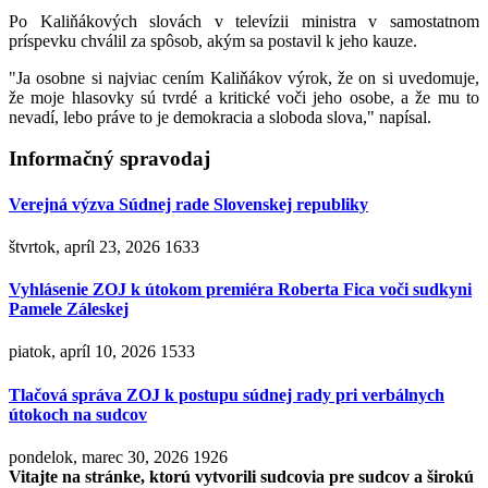
Po Kaliňákových slovách v televízii ministra v samostatnom
príspevku chválil za spôsob, akým sa postavil k jeho kauze.
"Ja osobne si najviac cením Kaliňákov výrok, že on si uvedomuje,
že moje hlasovky sú tvrdé a kritické voči jeho osobe, a že mu to
nevadí, lebo práve to je demokracia a sloboda slova," napísal.
Informačný spravodaj
Verejná výzva Súdnej rade Slovenskej republiky
štvrtok, apríl 23, 2026
1633
Vyhlásenie ZOJ k útokom premiéra Roberta Fica voči sudkyni
Pamele Záleskej
piatok, apríl 10, 2026
1533
Tlačová správa ZOJ k postupu súdnej rady pri verbálnych
útokoch na sudcov
pondelok, marec 30, 2026
1926
Vitajte na stránke, ktorú vytvorili sudcovia pre sudcov a širokú