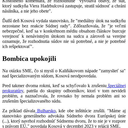
Kostolného komentára, že rozhodnutie "vyvoláva obavy, že štát,
ktorý sudkyňa Viera Hadrbulcová zastupuje, stratil súdnosť a chráni
násilníka, a nie jeho obete".
Ďalší deň Kosová vydala stanovisko, že "mediálny útok na sudkyňu
nezostane bez reakcie Súdnej rady". Zdôrazňovala, že "je veľmi
nebezpečné, keď sa v konkrétnom médiu obsahom článkov burcuje
verejnosť k nenávistným útokom na sudcu a zároveň sa verejne
oznamuje, že rozhodnutia súdov nie sú potrebné, a nie je potrebné
ich rešpektovať".
Bombica upokojili
Na otázku SME, čo si myslí o Kaliňákovom nápade "zamyslieť sa"
nad špecializovaným súdom, Kosová neodpovedala.
Pred takmer dvoma rokmi, keď sa schyľovalo k zrušeniu
špeciálnej
prokuratúry
, patrila do skupiny odborníkov, ktorí v tom nevideli
problém, a naznačovala, že rovnako by nemala problém ani so
zrušením špecializovaného súdu.
Za príklad dávala
Bulharsko
, kde obe inštitúcie zrušili. "Máme aj
stanovisko generálneho advokáta Súdneho dvora Európskej únie
(...), ktorý navrhol rozhodnúť Súdnemu dvoru, že to nie je v rozpore
s právom EÚ," povedala Kosová v decembri 2023 v relácii SME.