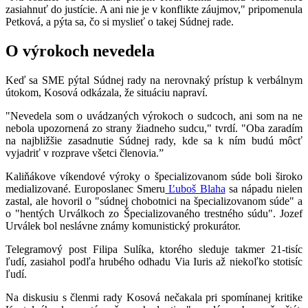
zasiahnuť do justície. A ani nie je v konflikte záujmov," pripomenula
Petková, a pýta sa, čo si myslieť o takej Súdnej rade.
O výrokoch nevedela
Keď sa SME pýtal Súdnej rady na nerovnaký prístup k verbálnym
útokom, Kosová odkázala, že situáciu napraví.
"Nevedela som o uvádzaných výrokoch o sudcoch, ani som na ne
nebola upozornená zo strany žiadneho sudcu," tvrdí. "Oba zaradím
na najbližšie zasadnutie Súdnej rady, kde sa k ním budú môcť
vyjadriť v rozprave všetci členovia.”
Kaliňákove víkendové výroky o špecializovanom súde boli široko
medializované. Europoslanec Smeru
Ľuboš Blaha
sa nápadu nielen
zastal, ale hovoril o "súdnej chobotnici na špecializovanom súde" a
o "hentých Urválkoch zo Špecializovaného trestného súdu". Jozef
Urválek bol neslávne známy komunistický prokurátor.
Telegramový post Filipa Sulíka, ktorého sleduje takmer 21-tisíc
ľudí, zasiahol podľa hrubého odhadu Via Iuris až niekoľko stotisíc
ľudí.
Na diskusiu s členmi rady Kosová nečakala pri spomínanej kritike