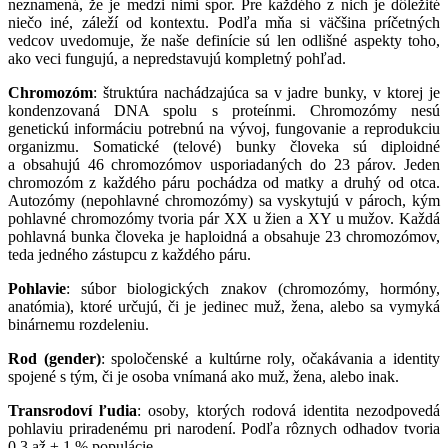
neznamená, že je medzi nimi spor. Pre každého z nich je dôležité
niečo iné, záleží od kontextu. Podľa mňa si väčšina príčetných
vedcov uvedomuje, že naše definície sú len odlišné aspekty toho,
ako veci fungujú, a nepredstavujú kompletný pohľad.
Chromozóm
: štruktúra nachádzajúca sa v jadre bunky, v ktorej je
kondenzovaná DNA spolu s proteínmi. Chromozómy nesú
genetickú informáciu potrebnú na vývoj, fungovanie a reprodukciu
organizmu. Somatické (telové) bunky človeka sú diploidné
a obsahujú 46 chromozómov usporiadaných do 23 párov. Jeden
chromozóm z každého páru pochádza od matky a druhý od otca.
Autozómy (nepohlavné chromozómy) sa vyskytujú v pároch, kým
pohlavné chromozómy tvoria pár XX u žien a XY u mužov. Každá
pohlavná bunka človeka je haploidná a obsahuje 23 chromozómov,
teda jedného zástupcu z každého páru.
Pohlavie
: súbor biologických znakov (chromozómy, hormóny,
anatómia), ktoré určujú, či je jedinec muž, žena, alebo sa vymyká
binárnemu rozdeleniu.
Rod (gender)
: spoločenské a kultúrne roly, očakávania a identity
spojené s tým, či je osoba vnímaná ako muž, žena, alebo inak.
Transrodoví ľudia
: osoby, ktorých rodová identita nezodpovedá
pohlaviu priradenému pri narodení. Podľa rôznych odhadov tvoria
0,3 až ± 1 % populácie.