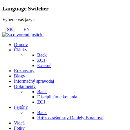
Language Switcher
Vyberte váš jazyk
SK
EN
Domov
Články
Back
ZOJ
Externé
Rozhovory
Blogy
Informačný spravodaj
Dokumenty
Back
Disciplinárne konania
ZOJ
Fejtóny
Back
Hrôzostrašné sny Daniely Baranovej
Videá
Fotky