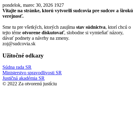
pondelok, marec 30, 2026
1927
Vitajte na stránke, ktorú vytvorili sudcovia pre sudcov a širokú
verejnosť.
Sme tu pre všetkých, ktorých zaujíma
stav súdnictva
, ktorí chcú o
tejto téme
otvorene diskutovať
, slobodne si vymieňať názory,
dávať podnety a návrhy na zmeny.
zoj@sudcovia.sk
Užitočné odkazy
Súdna rada SR
Ministerstvo spravodlivosti SR
Justičná akadémia SR
© 2022 Za otvorenú justíciu