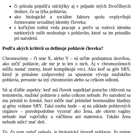
či príroda pripúšťa odchýlky aj v prípade iných živočíšnych
druhov, čo sa týka pohlavia;
ako biologické a sociálne faktory spolu ovplyvňujú
formovanie sexuálnej identity človeka;
s koľkými rodmi veda pracuje a prečo sa rodová identita
niektorých osôb nezhoduje s pohlavím, ktoré sa im priradilo
pri narodení.
Podľa akých kritérií sa definuje pohlavie človeka?
Chromozómy – či sme X, alebo Y – sú určite podstatnou úrovňou,
ako určiť pohlavie, ale nie je to len o nich. Aj v chromozómoch
môžu nastať zmeny, ktoré komplikujú veci. Ako keď sa gén SRY,
ktorý je primárne zodpovedný za spustenie vývoja mužského
pohlavia, presunie na iný chromozóm alebo sa celkom odlomí.
Sú aj ďalšie aspekty: keď má človek napríklad poruchu citlivosti na
testosterón, mužské pohlavie z neho celkom nebude. Po narodení sa
mu prisúdi to ženské, hoci môže mať príslušné hormonálne hladiny
aj gény vrátane SRY. Taká osoba bude – aj na základe pohlavných
orgánov – pravdepodobne vyzerať ako žena, ale okrem vagíny
nebude mať vaječníky a väčšinou ani maternicu. Takáto žena
nebude môcť mať deti.
To, čo som zatiaľ opísala, je biologická úroveň pohlavia, že máme