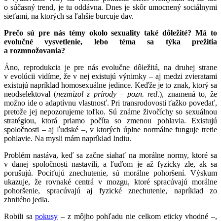
o súčasný trend, je tu oddávna. Dnes je skôr umocnený sociálnymi
sieťami, na ktorých sa ľahšie burcuje dav.
Prečo sú pre nás témy okolo sexuality také dôležité? Má to
evolučné vysvetlenie, lebo téma sa týka prežitia
a rozmnožovania?
Áno, reprodukcia je pre nás evolučne dôležitá, na druhej strane
v evolúcii vidíme, že v nej existujú výnimky – aj medzi zvieratami
existujú napríklad homosexuálne jedince. Keďže je to znak, ktorý sa
neodselektoval (
nezmizol z prírody – pozn. red
.), znamená to, že
možno ide o adaptívnu vlastnosť. Pri transrodovosti ťažko povedať,
pretože jej nepozorujeme toľko. Sú známe živočíchy so sexuálnou
stratégiou, ktorá priamo počíta so zmenou pohlavia. Existujú
spoločnosti – aj ľudské –, v ktorých úplne normálne funguje tretie
pohlavie. Na mysli mám napríklad Indiu.
Problém nastáva, keď sa začne siahať na morálne normy, ktoré sa
v danej spoločnosti nastavili, a ľuďom je až fyzicky zle, ak sa
porušujú. Pociťujú znechutenie, sú morálne pohoršení. Výskum
ukazuje, že rovnaké centrá v mozgu, ktoré spracúvajú morálne
pohoršenie, spracúvajú aj fyzické znechutenie, napríklad zo
zhnitého jedla.
Robili sa
pokusy
– z môjho pohľadu nie celkom eticky vhodné –,