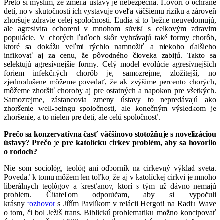
Preto si myslím, že zmena ústavy je nebezpečná. Hovorí o ochrane
detí, no v skutočnosti ich vystavuje oveľa väčšiemu riziku a zároveň
zhoršuje zdravie celej spoločnosti. Ľudia si to bežne neuvedomujú,
ale agresivita ochorení v mnohom súvisí s celkovým zdravím
populácie. V chorých ľuďoch skôr vyhrávajú také formy chorôb,
ktoré sa dokážu veľmi rýchlo namnožiť a niekoho ďalšieho
infikovať aj za cenu, že pôvodného človeka zabijú. Takto sa
selektujú agresívnejšie formy. Celý model evolúcie agresívnejších
foriem infekčných chorôb je, samozrejme, zložitejší, no
zjednodušene môžeme povedať, že ak zvýšime percento chorých,
môžeme zhoršiť choroby aj pre ostatných a napokon pre všetkých.
Samozrejme, zástancovia zmeny ústavy to nepredávajú ako
zhoršenie well-beingu spoločnosti, ale konečným výsledkom je
zhoršenie, a to nielen pre deti, ale celú spoločnosť.
Prečo sa konzervatívna časť väčšinovo stotožňuje s novelizáciou
ústavy? Prečo je pre katolícku cirkev problém, aby sa hovorilo
o rodoch?
Nie som sociológ, teológ ani odborník na cirkevný výklad sveta.
Povedať k tomu môžem len toľko, že aj v katolíckej cirkvi je mnoho
liberálnych teológov a kresťanov, ktorí s tým už dávno nemajú
problém. Čitateľom odporúčam, aby si vypočuli
krásny
rozhovor
s Jiřím Pavlíkom v relácii Hergot! na Radiu Wave
o tom, či bol Ježiš trans. Biblickú problematiku možno koncipovať