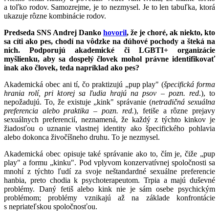
a toľko rodov. Samozrejme, je to nezmysel. Je to len tabuľka, ktorá
ukazuje rôzne kombinácie rodov.
Predseda SNS Andrej Danko
hovoril
, že je choré, ak niekto, kto
sa cíti ako pes, chodí na vôdzke na dúhové pochody a šteká na
nich. Podporujú akademické či LGBTI+ organizácie
myšlienku, aby sa dospelý človek mohol právne identifikovať
inak ako človek, teda napríklad ako pes?
Akademická obec ani tí, čo praktizujú „pup play" (
špecifická forma
hrania rolí, pri ktorej sa ľudia hrajú na psov – pozn. red
.), to
nepožadujú. To, že existuje „kink" správanie (
netradičná sexuálna
preferencia alebo praktika – pozn. red.
), fetiše a rôzne prejavy
sexuálnych preferencií, neznamená, že každý z týchto kinkov je
žiadosťou o uznanie vlastnej identity ako špecifického pohlavia
alebo dokonca živočíšneho druhu. To je nezmysel.
Akademická obec opisuje také správanie ako to, čím je, čiže „pup
play" a formu „kinku". Pod vplyvom konzervatívnej spoločnosti sa
mnohí z týchto ľudí za svoje neštandardné sexuálne preferencie
hanbia, preto chodia k psychoterapeutom. Trpia a majú duševné
problémy. Daný fetiš alebo kink nie je sám osebe psychickým
problémom; problémy vznikajú až na základe konfrontácie
s nepriateľskou spoločnosťou.