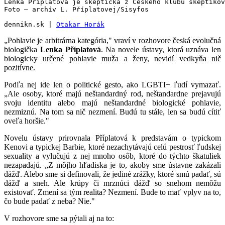
Lenka Příplatová je skeptička z Českého klubu skeptikov
Foto – archív L. Příplatovej/Sisyfos
dennikn.sk | 
Otakar Horák
„Pohlavie je arbitrárna kategória," vraví v rozhovore česká evolučná
biologička
Lenka Příplatová
. Na novele ústavy, ktorá uznáva len
biologicky určené pohlavie muža a ženy, nevidí vedkyňa nič
pozitívne.
Podľa nej ide len o politické gesto, ako LGBTI+ ľudí vymazať.
„Ale osoby, ktoré majú neštandardný rod, neštandardne prejavujú
svoju identitu alebo majú neštandardné biologické pohlavie,
nezmiznú. Na tom sa nič nezmení. Budú tu stále, len sa budú cítiť
oveľa horšie."
Novelu ústavy prirovnala Příplatová k predstavám o typickom
Kenovi a typickej Barbie, ktoré nezachytávajú celú pestrosť ľudskej
sexuality a vylučujú z nej mnoho osôb, ktoré do týchto škatuliek
nezapadajú. „Z môjho hľadiska je to, akoby sme ústavne zakázali
dážď. Alebo sme si definovali, že jediné zrážky, ktoré smú padať, sú
dážď a sneh. Ale krúpy či mrznúci dážď so snehom nemôžu
existovať. Zmení sa tým realita? Nezmení. Bude to mať vplyv na to,
čo bude padať z neba? Nie."
V rozhovore sme sa pýtali aj na to: