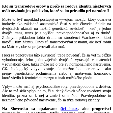
Kto sú transrodové osoby a prečo sa rodová identita niektorých
osôb nezhoduje s pohlavím, ktoré sa im priradilo pri narodení?
Môže to byť napríklad postupným vývojom mozgu, ktorý dozrieva
inokedy ako základné anatomické časti v tele človeka. Štúdie na
dvojčatách ukázali na možnú genetickú súvislosť – keď je jedno
dvojča trans, trans je s vyššou pravdepodobnosťou aj to druhé.
Známym príkladom tohto druhu sú súrodenci Wachowskí, ktorí
natočili film
Matrix
. Dnes sú transrodovými sestrami, ale keď robili
na Matrixe, obe sa prejavovali ako muži.
Hoci sa pozorovala táto súvislosť, treba povedať, že sa veľmi ťažko
vyhodnocuje, lebo jednovaječné dvojčatá vyrastajú v maternici
v rovnakom čase, takže môže ísť o prejav hormonálneho nastavenia.
Čiže biologický vplyv existuje, ale možno ho interpretovať ako
prejav genetického podmienenia alebo aj nastavenia hormónov,
ktoré viedlo k feminizácii mozgu u inak mužského plodu.
Vplyv môžu mať aj psychosociálne roly, pravdepodobne z detstva.
Ale to má skôr vplyv na to, či si daný človek vôbec uvedomí svoju
identitu, prizná sa k nej a zmieri sa s ňou. Pravdepodobne to
nezmení jeho pôvodné nastavenie, čo sa týka rodovej identity.
Na Slovensku sa opakovane
šíri hoax
, ako progresívci