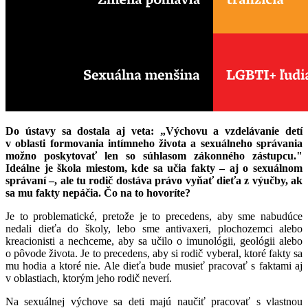
Do ústavy sa dostala aj veta: „Výchovu a vzdelávanie detí
v oblasti formovania intímneho života a sexuálneho správania
možno poskytovať len so súhlasom zákonného zástupcu."
Ideálne je škola miestom, kde sa učia fakty – aj o sexuálnom
správaní –, ale tu rodič dostáva právo vyňať dieťa z výučby, ak
sa mu fakty nepáčia. Čo na to hovoríte?
Je to problematické, pretože je to precedens, aby sme nabudúce
nedali dieťa do školy, lebo sme antivaxeri, plochozemci alebo
kreacionisti a nechceme, aby sa učilo o imunológii, geológii alebo
o pôvode života. Je to precedens, aby si rodič vyberal, ktoré fakty sa
mu hodia a ktoré nie. Ale dieťa bude musieť pracovať s faktami aj
v oblastiach, ktorým jeho rodič neverí.
Na sexuálnej výchove sa deti majú naučiť pracovať s vlastnou