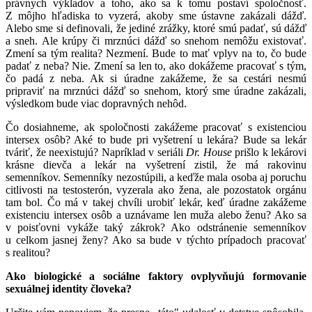
právnych výkladov a toho, ako sa k tomu postaví spoločnosť.
Z môjho hľadiska to vyzerá, akoby sme ústavne zakázali dážď.
Alebo sme si definovali, že jediné zrážky, ktoré smú padať, sú dážď
a sneh. Ale krúpy či mrznúci dážď so snehom nemôžu existovať.
Zmení sa tým realita? Nezmení. Bude to mať vplyv na to, čo bude
padať z neba? Nie. Zmení sa len to, ako dokážeme pracovať s tým,
čo padá z neba. Ak si úradne zakážeme, že sa cestári nesmú
pripraviť na mrznúci dážď so snehom, ktorý sme úradne zakázali,
výsledkom bude viac dopravných nehôd.
Čo dosiahneme, ak spoločnosti zakážeme pracovať s existenciou
intersex osôb? Aké to bude pri vyšetrení u lekára? Bude sa lekár
tváriť, že neexistujú? Napríklad v seriáli
Dr. House
prišlo k lekárovi
krásne dievča a lekár na vyšetrení zistil, že má rakovinu
semenníkov. Semenníky nezostúpili, a keďže mala osoba aj poruchu
citlivosti na testosterón, vyzerala ako žena, ale pozostatok orgánu
tam bol. Čo má v takej chvíli urobiť lekár, keď úradne zakážeme
existenciu intersex osôb a uznávame len muža alebo ženu? Ako sa
v poisťovni vykáže taký zákrok? Ako odstránenie semenníkov
u celkom jasnej ženy? Ako sa bude v týchto prípadoch pracovať
s realitou?
Ako biologické a sociálne faktory ovplyvňujú formovanie
sexuálnej identity človeka?