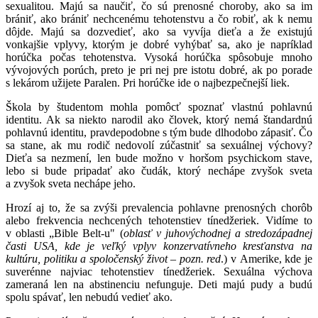
sexualitou. Majú sa naučiť, čo sú prenosné choroby, ako sa im
brániť, ako brániť nechcenému tehotenstvu a čo robiť, ak k nemu
dôjde. Majú sa dozvedieť, ako sa vyvíja dieťa a že existujú
vonkajšie vplyvy, ktorým je dobré vyhýbať sa, ako je napríklad
horúčka počas tehotenstva. Vysoká horúčka spôsobuje mnoho
vývojových porúch, preto je pri nej pre istotu dobré, ak po porade
s lekárom užijete Paralen. Pri horúčke ide o najbezpečnejší liek.
Škola by študentom mohla pomôcť spoznať vlastnú pohlavnú
identitu. Ak sa niekto narodil ako človek, ktorý nemá štandardnú
pohlavnú identitu, pravdepodobne s tým bude dlhodobo zápasiť. Čo
sa stane, ak mu rodič nedovolí zúčastniť sa sexuálnej výchovy?
Dieťa sa nezmení, len bude možno v horšom psychickom stave,
lebo si bude pripadať ako čudák, ktorý nechápe zvyšok sveta
a zvyšok sveta nechápe jeho.
Hrozí aj to, že sa zvýši prevalencia pohlavne prenosných chorôb
alebo frekvencia nechcených tehotenstiev tínedžeriek. Vidíme to
v oblasti „Bible Belt-u" (
oblasť v juhovýchodnej a stredozápadnej
časti USA, kde je veľký vplyv konzervatívneho kresťanstva na
kultúru, politiku a spoločenský život – pozn. red
.) v Amerike, kde je
suverénne najviac tehotenstiev tínedžeriek. Sexuálna výchova
zameraná len na abstinenciu nefunguje. Deti majú pudy a budú
spolu spávať, len nebudú vedieť ako.