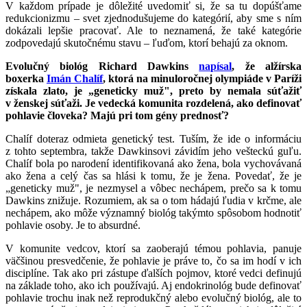
V každom prípade je dôležité uvedomiť si, že sa tu dopúšťame
redukcionizmu – svet zjednodušujeme do kategórií, aby sme s ním
dokázali lepšie pracovať. Ale to neznamená, že také kategórie
zodpovedajú skutočnému stavu – ľuďom, ktorí behajú za oknom.
Evolučný biológ Richard Dawkins
napísal
, že alžírska
boxerka
Imán Chalíf
, ktorá na minuloročnej olympiáde v Paríži
získala zlato, je „geneticky muž", preto by nemala súťažiť
v ženskej súťaži. Je vedecká komunita rozdelená, ako definovať
pohlavie človeka? Majú pri tom gény prednosť?
Chalíf doteraz odmieta genetický test. Tuším, že ide o informáciu
z tohto septembra, takže Dawkinsovi závidím jeho vešteckú guľu.
Chalíf bola po narodení identifikovaná ako žena, bola vychovávaná
ako žena a celý čas sa hlási k tomu, že je žena. Povedať, že je
„geneticky muž", je nezmysel a vôbec nechápem, prečo sa k tomu
Dawkins znižuje. Rozumiem, ak sa o tom hádajú ľudia v krčme, ale
nechápem, ako môže významný biológ takýmto spôsobom hodnotiť
pohlavie osoby. Je to absurdné.
V komunite vedcov, ktorí sa zaoberajú témou pohlavia, panuje
väčšinou presvedčenie, že pohlavie je práve to, čo sa im hodí v ich
disciplíne. Tak ako pri zástupe ďalších pojmov, ktoré vedci definujú
na základe toho, ako ich používajú. Aj endokrinológ bude definovať
pohlavie trochu inak než reprodukčný alebo evolučný biológ, ale to