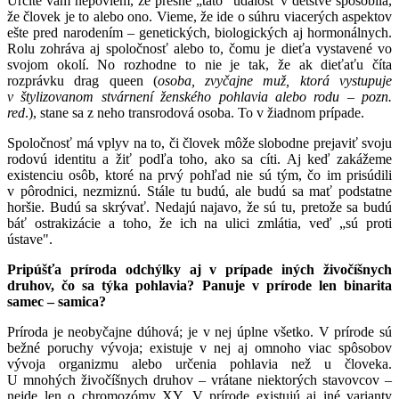
Určite vám nepoviem, že presne „táto" udalosť v detstve spôsobila,
že človek je to alebo ono. Vieme, že ide o súhru viacerých aspektov
ešte pred narodením – genetických, biologických aj hormonálnych.
Rolu zohráva aj spoločnosť alebo to, čomu je dieťa vystavené vo
svojom okolí. No rozhodne to nie je tak, že ak dieťaťu číta
rozprávku drag queen (
osoba, zvyčajne muž, ktorá vystupuje
v štylizovanom stvárnení ženského pohlavia alebo rodu – pozn.
red
.), stane sa z neho transrodová osoba. To v žiadnom prípade.
Spoločnosť má vplyv na to, či človek môže slobodne prejaviť svoju
rodovú identitu a žiť podľa toho, ako sa cíti. Aj keď zakážeme
existenciu osôb, ktoré na prvý pohľad nie sú tým, čo im prisúdili
v pôrodnici, nezmiznú. Stále tu budú, ale budú sa mať podstatne
horšie. Budú sa skrývať. Nedajú najavo, že sú tu, pretože sa budú
báť ostrakizácie a toho, že ich na ulici zmlátia, veď „sú proti
ústave".
Pripúšťa príroda odchýlky aj v prípade iných živočíšnych
druhov, čo sa týka pohlavia? Panuje v prírode len binarita
samec – samica?
Príroda je neobyčajne dúhová; je v nej úplne všetko. V prírode sú
bežné poruchy vývoja; existuje v nej aj omnoho viac spôsobov
vývoja organizmu alebo určenia pohlavia než u človeka.
U mnohých živočíšnych druhov – vrátane niektorých stavovcov –
nejde len o chromozómy XY. V prírode existujú aj iné varianty