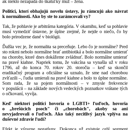
ak niekto nezapadá do škatuľky muž – žena.
Politici, ktorí obhajujú novelu ústavy, ju rámcujú ako návrat
k normálnosti. Ako by ste to zarámcovali vy?
Tak, že pohlavie je arbitrárna kategória. V okamihu, keď sa pohlavie
musí vymedziť ústavne, je úplne zrejmé, že nejde o niečo, čo by
bolo prirodzene dané v biológii.
Ďalšia vec je, že normalita sa preceňuje. Lebo čo je normálne? Pred
sto rokmi nebolo normálne brať antibiotiká a bolo normálne umierať
na choroby, ktoré dnes dokážeme zvládnuť. Bolo normálne umierať
na pravé kiahne. Napriek tomu, že vakcína sa vynašla už v roku
1796, až do konca 70. rokov 20. storočia – keď sa skončil
eradikačný program a oficiálne sa uznalo, že sme nad chorobou
zvíťazili –, ľudia umierali na pravé kiahne a bolo to úplne normálne.
Som rada, že sa pojem normálnosti – v zmysle frekvencie
v populácii – na základe nových vedeckých poznatkov vrátane tých
o očkovaní, vyvíja.
Keď niektorí politici hovoria o LGBTI+ ľuďoch, hovoria
o „brešúcich psoch" či „chorobách", akoby sa ani
nevyjadrovali o ľuďoch. Ako taký necitlivý jazyk vplýva na
duševné zdravie ľudí?
Efekt je výrazne negatívny. Dokonca už existuje celý segment