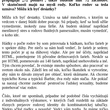
propagujú „72 pohlaví", takže budeme mať 72 záchodov.
V skutočnosti majú na mysli rody. Koľko rodov sa teda
uznáva? Môžu ich byť desiatky?
Môžu ich byť desiatky. Uznáva sa také množstvo, s ktorým sa
vedcom v danej štúdii dobre pracuje. Sú prípady, keď sa hodí užšie
vymedzenie, inokedy zasa širšie. Ak budem skúmať napríklad
menšinový stres u rodovo fluidných pansexuálov, musím vymedziť,
o koho ide.
Hádky o počte rodov by som prirovnala k hádkam, koľko farieb je
v spektre dúhy. Pre niečo sa nám hodí vedieť, že farieb je sedem;
tento počet je aj na dúhovej vlajke. Ale pre iné účely, napríklad
HTML, potrebujeme 16 pôvodne definovaných farieb. Neskôr sa
pre HTML pomenovalo asi 140 farieb, napríklad snehovobiela a iné.
Tým chcem povedať, že existuje mnoho spôsobov, ako pracovať so
svetom okolo nás. Záleží len od nás, koľko škatuliek si vytvoríme,
aby nám to dávalo zmysel pre oblasť, ktorú skúmame. Ak chceme
typického Kena a typickú Barbie, dva rody nám stačia. Ale pokiaľ
sa naozaj chceme zaoberať pestrosťou ľudskej sexuality, budeme
potrebovať viac rodov.
Číslo, ktoré ste spomínali, prípadne iné podobné čísla vychádzajú
z individuálnych výskumov, v ktorých ľudí rozdelili na základe
rôznych prejavov rodovej identity do kombinatorickej tabuľky.
Niekto sčítal riadky a povedal: Vedci vám tvrdia, že máme toľko