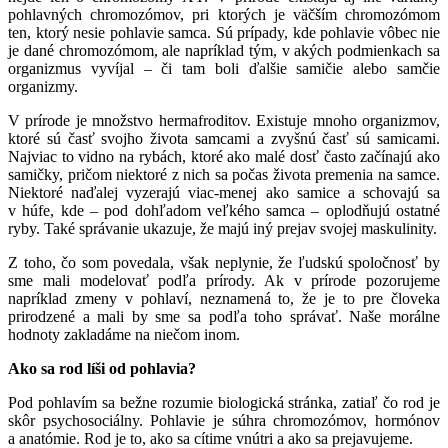
pohlavných chromozómov, pri ktorých je väčším chromozómom
ten, ktorý nesie pohlavie samca. Sú prípady, kde pohlavie vôbec nie
je dané chromozómom, ale napríklad tým, v akých podmienkach sa
organizmus vyvíjal – či tam boli ďalšie samičie alebo samčie
organizmy.
V prírode je množstvo hermafroditov. Existuje mnoho organizmov,
ktoré sú časť svojho života samcami a zvyšnú časť sú samicami.
Najviac to vidno na rybách, ktoré ako malé dosť často začínajú ako
samičky, pričom niektoré z nich sa počas života premenia na samce.
Niektoré naďalej vyzerajú viac-menej ako samice a schovajú sa
v húfe, kde – pod dohľadom veľkého samca – oplodňujú ostatné
ryby. Také správanie ukazuje, že majú iný prejav svojej maskulinity.
Z toho, čo som povedala, však neplynie, že ľudskú spoločnosť by
sme mali modelovať podľa prírody. Ak v prírode pozorujeme
napríklad zmeny v pohlaví, neznamená to, že je to pre človeka
prirodzené a mali by sme sa podľa toho správať. Naše morálne
hodnoty zakladáme na niečom inom.
Ako sa rod líši od pohlavia?
Pod pohlavím sa bežne rozumie biologická stránka, zatiaľ čo rod je
skôr psychosociálny. Pohlavie je súhra chromozómov, hormónov
a anatómie. Rod je to, ako sa cítime vnútri a ako sa prejavujeme.