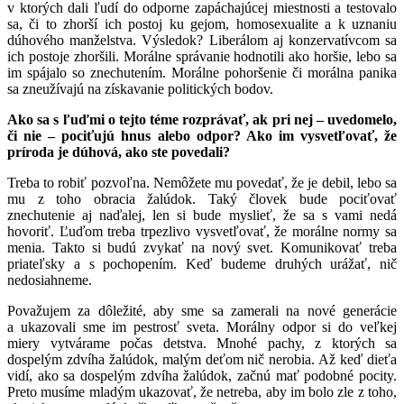
v ktorých dali ľudí do odporne zapáchajúcej miestnosti a testovalo
sa, či to zhorší ich postoj ku gejom, homosexualite a k uznaniu
dúhového manželstva. Výsledok? Liberálom aj konzervatívcom sa
ich postoje zhoršili. Morálne správanie hodnotili ako horšie, lebo sa
im spájalo so znechutením. Morálne pohoršenie či morálna panika
sa zneužívajú na získavanie politických bodov.
Ako sa s ľuďmi o tejto téme rozprávať, ak pri nej – uvedomelo,
či nie – pociťujú hnus alebo odpor? Ako im vysvetľovať, že
príroda je dúhová, ako ste povedali?
Treba to robiť pozvoľna. Nemôžete mu povedať, že je debil, lebo sa
mu z toho obracia žalúdok. Taký človek bude pociťovať
znechutenie aj naďalej, len si bude myslieť, že sa s vami nedá
hovoriť. Ľuďom treba trpezlivo vysvetľovať, že morálne normy sa
menia. Takto si budú zvykať na nový svet. Komunikovať treba
priateľsky a s pochopením. Keď budeme druhých urážať, nič
nedosiahneme.
Považujem za dôležité, aby sme sa zamerali na nové generácie
a ukazovali sme im pestrosť sveta. Morálny odpor si do veľkej
miery vytvárame počas detstva. Mnohé pachy, z ktorých sa
dospelým zdvíha žalúdok, malým deťom nič nerobia. Až keď dieťa
vidí, ako sa dospelým zdvíha žalúdok, začnú mať podobné pocity.
Preto musíme mladým ukazovať, že netreba, aby im bolo zle z toho,