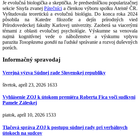
Je evolučná biologička a skeptička. Je predsedníčkou popularizačnej
sekcie Sisyfa zvanej
Pátečníci
a členkou výboru spolku Ateisté ČR.
Vyštudovala teoretickú a evolučnú biológiu. Do konca roka 2024
pôsobila na Katedre filozofie a dejín prírodných vied
Prírodovedeckej fakulty Karlovej univerzity. Zaoberá sa viacerými
témami z oblasti evolučnej psychológie. Výskumne sa venovala
najmä kognitívnej vede o náboženstve a výskumu vplyvu
parazita
Toxoplasma gondii
na ľudské správanie a rozvoj duševných
porúch.
Informačný spravodaj
Verejná výzva Súdnej rade Slovenskej republiky
štvrtok, apríl 23, 2026
1633
Vyhlásenie ZOJ k útokom premiéra Roberta Fica voči sudkyni
Pamele Záleskej
piatok, apríl 10, 2026
1533
Tlačová správa ZOJ k postupu súdnej rady pri verbálnych
útokoch na sudcov