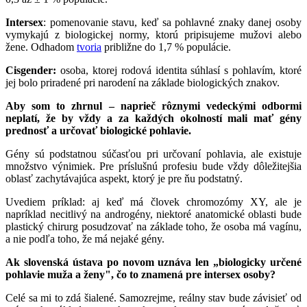
Intersex
: pomenovanie stavu, keď sa pohlavné znaky danej osoby
vymykajú z biologickej normy, ktorú pripisujeme mužovi alebo
žene. Odhadom
tvoria
približne do 1,7 % populácie.
Cisgender:
osoba, ktorej rodová identita súhlasí s pohlavím, ktoré
jej bolo priradené pri narodení na základe biologických znakov.
Aby som to zhrnul – naprieč rôznymi vedeckými odbormi
neplatí, že by vždy a za každých okolností mali mať gény
prednosť a určovať biologické pohlavie.
Gény sú podstatnou súčasťou pri určovaní pohlavia, ale existuje
množstvo výnimiek. Pre príslušnú profesiu bude vždy dôležitejšia
oblasť zachytávajúca aspekt, ktorý je pre ňu podstatný.
Uvediem príklad: aj keď má človek chromozómy XY, ale je
napríklad necitlivý na androgény, niektoré anatomické oblasti bude
plastický chirurg posudzovať na základe toho, že osoba má vagínu,
a nie podľa toho, že má nejaké gény.
Ak slovenská ústava po novom uznáva len „biologicky určené
pohlavie muža a ženy", čo to znamená pre intersex osoby?
Celé sa mi to zdá šialené. Samozrejme, reálny stav bude závisieť od