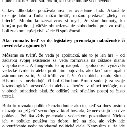
úplne inak než pred 500 rokmi, keď sme mnohé veci nevedeli.
Cirkev dlhodobo používala sex na ovládanie ľudí. Akonáhle
existuje tabu a ľudia môžu hrešiť, možno predávať „lieky na
hriech". Mnoho konzervatívcov si myslí, že staré hodnoty, ku
ktorým patrilo aj väčšie obmedzovanie slobodného prejavu osôb,
boli znakom lepšej civilizácie či spoločnosti.
Ako vnímate, keď sa do legislatívy premietajú náboženské či
nevedecké argumenty?
Môžeme sa tváriť, že veda je apolitická, ale to je len hra – od
začiatku svojej existencie sa veda formovala na základe diania
v spoločnosti. A fungovalo to aj naopak – spoločnosť využívala
vedecké tvrdenia alebo proti nim bojovala, ako keď sme upálili
astronómov za to, že si trúfli tvrdiť, že Zem obieha okolo Slnka.
Historici sa nezhodujú, či bol Giordano Bruno súdený za svoje
kozmologické presvedčenia alebo za herézu v rámci teológie, no
v oboch prípadoch platí, že odlišný než oficiálny postoj sa často
trestal.
Bolo to rovnako politické rozhodnutie ako to, keď sa dnes prstom
ukazuje na „zlých" sexuológov, ktorí hovoria, že neexistujú len dve
pohlavia. Politika vždy pracovala s vedeckými poznatkami. Niekto
ich v politike používa na dobro, iný na zlo, ale vždy ide
o využívanie vedy na vlastné politické ciele. Nemyslím si, že ide