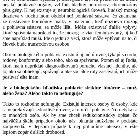
nejaké pohlavné orgány, vzhľad, hladiny hormónov, chromozómy
plus gény. K nej existuje aj neurobiologická úroveň. Ľudský mozog
dozrieva v trochu inom období než pohlavná sústava, čo znamená,
že nastavenie hormónov matky v maternici, keď dozrieva mozog
a pohlavná sústava, sa môže líšiť. Môžu existovať ďalšie vplyvy,
ktoré spôsobia napríklad to, že mozog je viac feminizovaný, aj keď
sme napríklad muži. Ide o jednu z vecí, ktorá môže vplývať na to, či
človek bude transrodovou osobou.
Okrem biologického pohlavia existujú aj iné úrovne; týkajú sa rodu,
rodovej konformity alebo toho, ako sa správame. Potom sú aj ľudia,
ktorí majú napríklad diagnostikovanú poruchu vlastnej identity, ale
to, ako sa obliekajú, správajú a aké sociálne roly zastávajú, ich môže
posúvať ešte inam.
Je z biologického hľadiska pohlavie striktne binárne – muž,
alebo žena? Alebo takto to nefunguje?
Takto to rozhodne nefunguje. Existujú intersex osoby či osoby, kde
sa
neprekrývajú jednotlivé úrovne, ako určiť pohlavie. No netýka sa
to mnohých osôb. Ak by sme chceli redukcionisticky opísať čo
najväčšiu škálu prípadov okolo nás, binarita muž-žena v podstate
zodpovedá. V lepšom prípade k nej prihodíme intersex, v ešte
lepšom zopár ďalších drobností.