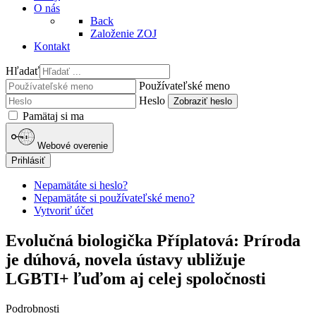
O nás
Back
Založenie ZOJ
Kontakt
Hľadať
Používateľské meno
Heslo
Zobraziť heslo
Pamätaj si ma
Webové overenie
Prihlásiť
Nepamätáte si heslo?
Nepamätáte si používateľské meno?
Vytvoriť účet
Evolučná biologička Příplatová: Príroda
je dúhová, novela ústavy ubližuje
LGBTI+ ľuďom aj celej spoločnosti
Podrobnosti