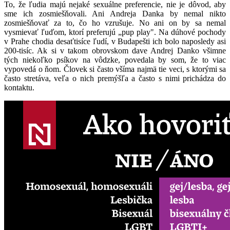
To, že ľudia majú nejaké sexuálne preferencie, nie je dôvod, aby
sme ich zosmiešňovali. Ani Andreja Danka by nemal nikto
zosmiešňovať za to, čo ho vzrušuje. No ani on by sa nemal
vysmievať ľuďom, ktorí preferujú „pup play". Na dúhové pochody
v Prahe chodia desaťtisíce ľudí, v Budapešti ich bolo naposledy asi
200-tisíc. Ak si v takom obrovskom dave Andrej Danko všimne
tých niekoľko psíkov na vôdzke, povedala by som, že to viac
vypovedá o ňom. Človek si často všíma najmä tie veci, s ktorými sa
často stretáva, veľa o nich premýšľa a často s nimi prichádza do
kontaktu.