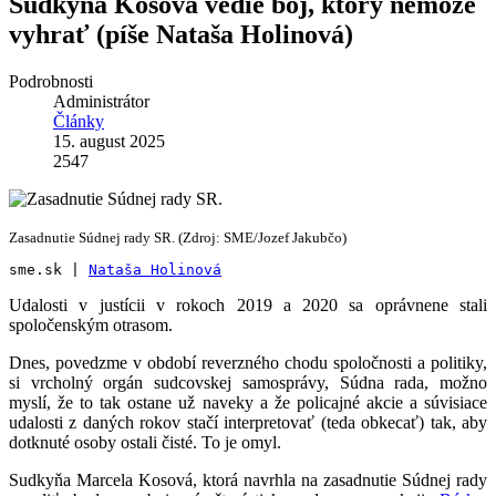
Sudkyňa Kosová vedie boj, ktorý nemôže
vyhrať (píše Nataša Holinová)
Podrobnosti
Administrátor
Články
15. august 2025
2547
Zasadnutie Súdnej rady SR. (Zdroj: SME/Jozef Jakubčo)
sme.sk | 
Nataša Holinová
Udalosti v justícii v rokoch 2019 a 2020 sa oprávnene stali
spoločenským otrasom.
Dnes, povedzme v období reverzného chodu spoločnosti a politiky,
si vrcholný orgán sudcovskej samosprávy, Súdna rada, možno
myslí, že to tak ostane už naveky a že policajné akcie a súvisiace
udalosti z daných rokov stačí interpretovať (teda obkecať) tak, aby
dotknuté osoby ostali čisté. To je omyl.
Sudkyňa Marcela Kosová, ktorá navrhla na zasadnutie Súdnej rady