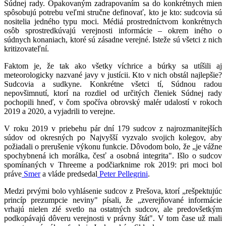
Súdnej rady. Opakovaným zadrapovaním sa do konkrétnych mien
spôsobujú potrebu veľmi stručne definovať, kto je kto: sudcovia sú
nositelia jedného typu moci. Médiá prostredníctvom konkrétnych
osôb sprostredkúvajú verejnosti informácie – okrem iného o
súdnych konaniach, ktoré sú zásadne verejné. Isteže sú všetci z nich
kritizovateľní.
Faktom je, že tak ako všetky víchrice a búrky sa utíšili aj
meteorologicky nazvané javy v justícii. Kto v nich obstál najlepšie?
Sudcovia a sudkyne. Konkrétne všetci tí, Súdnou radou
nepovšimnutí, ktorí na rozdiel od určitých členiek Súdnej rady
pochopili hneď, v čom spočíva obrovský malér udalostí v rokoch
2019 a 2020, a vyjadrili to verejne.
V roku 2019 v priebehu pár dní 179 sudcov z najrozmanitejších
súdov od okresných po Najvyšší vyzvalo svojich kolegov, aby
požiadali o prerušenie výkonu funkcie. Dôvodom bolo, že „je vážne
spochybnená ich morálka, česť a osobná integrita". Išlo o sudcov
spomínaných v Threeme a podčiarknime rok 2019: pri moci bol
práve
Smer
a vláde predsedal
Peter Pellegrini
.
Medzi prvými bolo vyhlásenie sudcov z Prešova, ktorí „rešpektujúc
princíp prezumpcie neviny" písali, že „zverejňované informácie
vrhajú nielen zlé svetlo na ostatných sudcov, ale predovšetkým
podkopávajú dôveru verejnosti v právny štát". V tom čase už mali