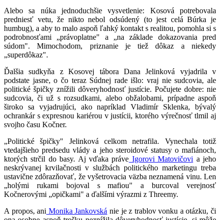
Alebo sa núka jednoduchšie vysvetlenie: Kosová potrebovala
predniesť vetu, že nikto nebol odsúdený (to jest celá Búrka je
humbug), a aby to malo aspoň ľahký kontakt s realitou, pomohla si s
podrobnosťami „právoplatne" a „na základe dokazovania pred
súdom". Mimochodom, priznanie je tiež dôkaz a niekedy
„superdôkaz".
Ďalšia sudkyňa z Kosovej tábora Dana Jelinková vyjadrila v
podstate jasne, o čo teraz Súdnej rade išlo: vraj nie sudcovia, ale
politické špičky znížili dôveryhodnosť justície. Počujete dobre: nie
sudcovia, či už s rozsudkami, alebo obžalobami, prípadne aspoň
široko sa vyjadrujúci, ako napríklad Vladimír Sklenka, bývalý
ochrankár s expresnou kariérou v justícii, ktorého výrečnosť tlmil aj
svojho času Kočner.
„Politické špičky" Jelinková celkom netrafila. Vynechala totiž
vtedajšieho predsedu vlády a jeho steroidové statusy o mafiánoch,
ktorých strčil do basy. Aj vďaka práve
Igorovi Matovičovi
a jeho
neskrývanej krvilačnosti v službách politického marketingu treba
ustavične zdôrazňovať, že vyšetrovacia väzba neznamená vinu. Len
„holými rukami bojoval s mafiou" a burcoval verejnosť
Kočnerovými „opičkami" a ďalšími výrazmi z Threemy.
A propos, ani
Monika Jankovská
nie je z trablov vonku a otázku, či
ona osobne aspoň trošku neznížila dôveryhodnosť justície, si môže