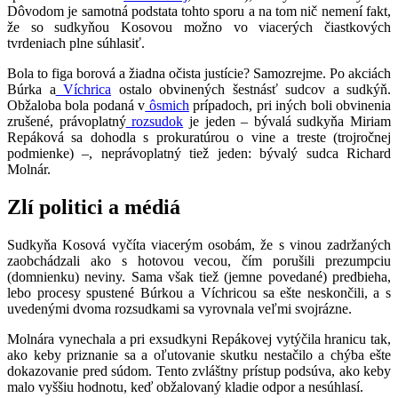
Dôvodom je samotná podstata tohto sporu a na tom nič nemení fakt,
že so sudkyňou Kosovou možno vo viacerých čiastkových
tvrdeniach plne súhlasiť.
Bola to figa borová a žiadna očista justície? Samozrejme. Po akciách
Búrka a
Víchrica
ostalo obvinených šestnásť sudcov a sudkýň.
Obžaloba bola podaná v
ôsmich
prípadoch, pri iných boli obvinenia
zrušené, právoplatný
rozsudok
je jeden – bývalá sudkyňa Miriam
Repáková sa dohodla s prokuratúrou o vine a treste (trojročnej
podmienke) –, neprávoplatný tiež jeden: bývalý sudca Richard
Molnár.
Zlí politici a médiá
Sudkyňa Kosová vyčíta viacerým osobám, že s vinou zadržaných
zaobchádzali ako s hotovou vecou, čím porušili prezumpciu
(domnienku) neviny. Sama však tiež (jemne povedané) predbieha,
lebo procesy spustené Búrkou a Víchricou sa ešte neskončili, a s
uvedenými dvoma rozsudkami sa vyrovnala veľmi svojrázne.
Molnára vynechala a pri exsudkyni Repákovej vytýčila hranicu tak,
ako keby priznanie sa a oľutovanie skutku nestačilo a chýba ešte
dokazovanie pred súdom. Tento zvláštny prístup podsúva, ako keby
malo vyššiu hodnotu, keď obžalovaný kladie odpor a nesúhlasí.