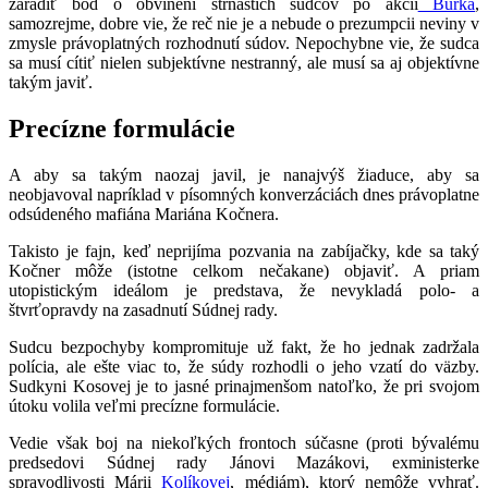
zaradiť bod o obvinení štrnástich sudcov po akcii
Búrka
,
samozrejme, dobre vie, že reč nie je a nebude o prezumpcii neviny v
zmysle právoplatných rozhodnutí súdov. Nepochybne vie, že sudca
sa musí cítiť nielen subjektívne nestranný, ale musí sa aj objektívne
takým javiť.
Precízne formulácie
A aby sa takým naozaj javil, je nanajvýš žiaduce, aby sa
neobjavoval napríklad v písomných konverzáciách dnes právoplatne
odsúdeného mafiána Mariána Kočnera.
Takisto je fajn, keď neprijíma pozvania na zabíjačky, kde sa taký
Kočner môže (istotne celkom nečakane) objaviť. A priam
utopistickým ideálom je predstava, že nevykladá polo- a
štvrťopravdy na zasadnutí Súdnej rady.
Sudcu bezpochyby kompromituje už fakt, že ho jednak zadržala
polícia, ale ešte viac to, že súdy rozhodli o jeho vzatí do väzby.
Sudkyni Kosovej je to jasné prinajmenšom natoľko, že pri svojom
útoku volila veľmi precízne formulácie.
Vedie však boj na niekoľkých frontoch súčasne (proti bývalému
predsedovi Súdnej rady Jánovi Mazákovi, exministerke
spravodlivosti Márii
Kolíkovej
, médiám), ktorý nemôže vyhrať.