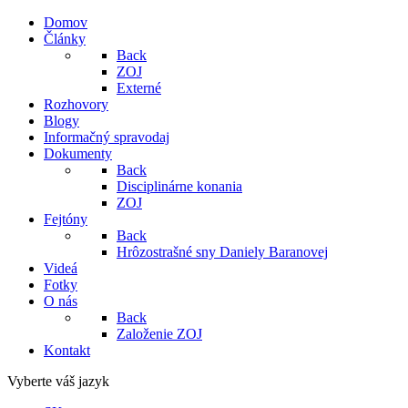
Domov
Články
Back
ZOJ
Externé
Rozhovory
Blogy
Informačný spravodaj
Dokumenty
Back
Disciplinárne konania
ZOJ
Fejtóny
Back
Hrôzostrašné sny Daniely Baranovej
Videá
Fotky
O nás
Back
Založenie ZOJ
Kontakt
Vyberte váš jazyk