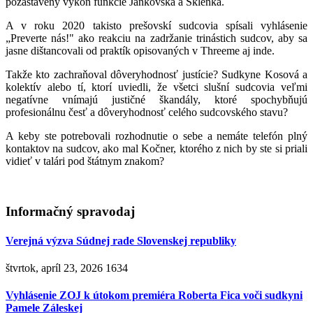
pozastavený výkon funkcie Jankovská a Sklenka.
A v roku 2020 takisto prešovskí sudcovia spísali vyhlásenie
„Preverte nás!" ako reakciu na zadržanie trinástich sudcov, aby sa
jasne dištancovali od praktík opisovaných v Threeme aj inde.
Takže kto zachraňoval dôveryhodnosť justície? Sudkyne Kosová a
kolektív alebo tí, ktorí uviedli, že všetci slušní sudcovia veľmi
negatívne vnímajú justičné škandály, ktoré spochybňujú
profesionálnu česť a dôveryhodnosť celého sudcovského stavu?
A keby ste potrebovali rozhodnutie o sebe a nemáte telefón plný
kontaktov na sudcov, ako mal Kočner, ktorého z nich by ste si priali
vidieť v talári pod štátnym znakom?
Informačný spravodaj
Verejná výzva Súdnej rade Slovenskej republiky
štvrtok, apríl 23, 2026
1634
Vyhlásenie ZOJ k útokom premiéra Roberta Fica voči sudkyni
Pamele Záleskej