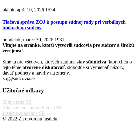
piatok, apríl 10, 2026
1534
Tlačová správa ZOJ k postupu súdnej rady pri verbálnych
útokoch na sudcov
pondelok, marec 30, 2026
1931
Vitajte na stránke, ktorú vytvorili sudcovia pre sudcov a širokú
verejnosť.
Sme tu pre všetkých, ktorých zaujíma
stav súdnictva
, ktorí chcú o
tejto téme
otvorene diskutovať
, slobodne si vymieňať názory,
dávať podnety a návrhy na zmeny.
zoj@sudcovia.sk
Užitočné odkazy
Súdna rada SR
Ministerstvo spravodlivosti SR
Justičná akadémia SR
© 2022 Za otvorenú justíciu