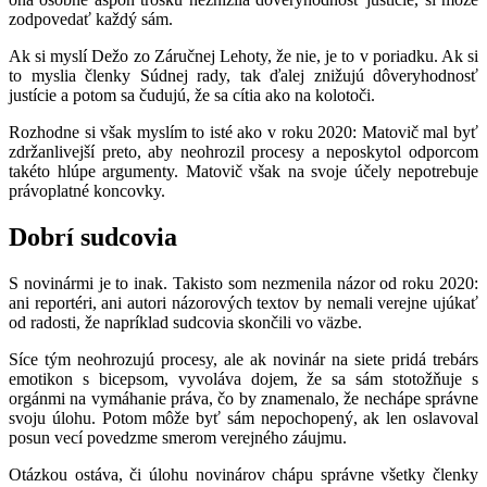
zodpovedať každý sám.
Ak si myslí Dežo zo Záručnej Lehoty, že nie, je to v poriadku. Ak si
to myslia členky Súdnej rady, tak ďalej znižujú dôveryhodnosť
justície a potom sa čudujú, že sa cítia ako na kolotoči.
Rozhodne si však myslím to isté ako v roku 2020: Matovič mal byť
zdržanlivejší preto, aby neohrozil procesy a neposkytol odporcom
takéto hlúpe argumenty. Matovič však na svoje účely nepotrebuje
právoplatné koncovky.
Dobrí sudcovia
S novinármi je to inak. Takisto som nezmenila názor od roku 2020:
ani reportéri, ani autori názorových textov by nemali verejne ujúkať
od radosti, že napríklad sudcovia skončili vo väzbe.
Síce tým neohrozujú procesy, ale ak novinár na siete pridá trebárs
emotikon s bicepsom, vyvoláva dojem, že sa sám stotožňuje s
orgánmi na vymáhanie práva, čo by znamenalo, že nechápe správne
svoju úlohu. Potom môže byť sám nepochopený, ak len oslavoval
posun vecí povedzme smerom verejného záujmu.
Otázkou ostáva, či úlohu novinárov chápu správne všetky členky