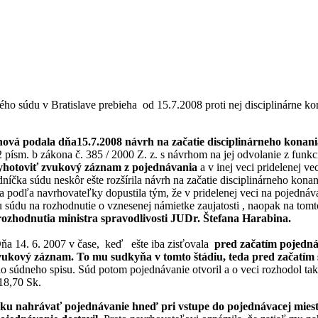
o súdu v Bratislave prebieha od 15.7.2008 proti nej disciplinárne kon
ová podala dňa15.7.2008 návrh na začatie disciplinárneho konania
2 písm. b zákona č. 385 / 2000 Z. z. s návrhom na jej odvolanie z funk
vyhotoviť zvukový záznam z pojednávania
a v inej veci pridelenej 
íčka súdu neskôr ešte rozšírila návrh na začatie disciplinárneho kon
yňa podľa navrhovateľky dopustila tým, že v pridelenej veci na pojedná
súdu na rozhodnutie o vznesenej námietke zaujatosti , naopak na tomt
rozhodnutia ministra spravodlivosti JUDr. Štefana Harabina.
a 14. 6. 2007 v čase, keď ešte iba zisťovala
pred začatím pojedn
zvukový záznam. To mu sudkyňa v tomto štádiu, teda pred začatím
súdneho spisu. Súd potom pojednávanie otvoril a o veci rozhodol tak,
18,70 Sk.
vku nahrávať pojednávanie hneď pri vstupe do pojednávacej miestn