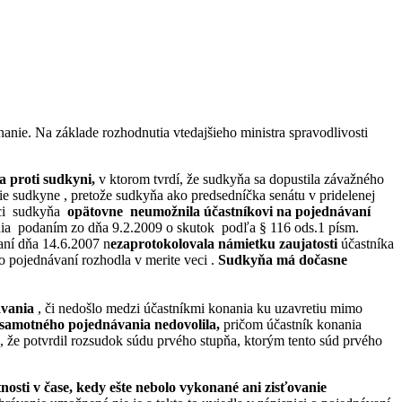
anie. Na základe rozhodnutia vtedajšieho ministra spravodlivosti
 proti sudkyni,
v ktorom tvrdí, že sudkyňa sa dopustila závažného
cie sudkyne , pretože sudkyňa ako predsedníčka senátu v pridelenej
veci sudkyňa
opätovne neumožnila účastníkovi na pojednávaní
ania podaním zo dňa 9.2.2009 o skutok podľa § 116 ods.1 písm.
vaní dňa 14.6.2007 n
ezaprotokolovala námietku zaujatosti
účastníka
o pojednávaní rozhodla v merite veci .
Sudkyňa má dočasne
ávania
, či nedošlo medzi účastníkmi konania ku uzavretiu mimo
 samotného pojednávania nedovolila,
pričom účastník konania
 že potvrdil rozsudok súdu prvého stupňa, ktorým tento súd prvého
osti v čase, kedy ešte nebolo vykonané ani zisťovanie