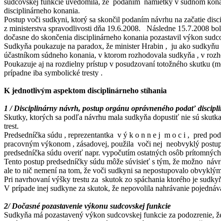
sudcovskej funkcie uvedomila, že podaním námietky v súdnom konaní ,
disciplinárneho konania.
Postup voči sudkyni, ktorý sa skončil podaním návrhu na začatie disc
z ministerstva spravodlivosti dňa 19.6.2008. Následne 15.7.2008 bol
dočasne do skončenia disciplinárneho konania pozastavil výkon sudc
Sudkyňa poukazuje na paradox, že minister Hrabin , ju ako sudkyňu 
účastníkom súdneho konania, v ktorom rozhodovala sudkyňa , v rozho
Poukazuje aj na rozdielny prístup v posudzovaní totožného skutku (mo
prípadne iba symbolické tresty .
K jednotlivým aspektom disciplinárneho stíhania
1 / Disciplinárny návrh, postup orgánu oprávneného podať discipl
Skutky, ktorých sa podľa návrhu mala sudkyňa dopustiť nie sú skutk
trest.
Predsedníčka súdu , reprezentantka v ý k o n n e j m o c i , pred p
pracovným výkonom , zásadovej, použila voči nej neobvyklý postup ,
predsedníčka súdu overiť napr. vypočutím ostatných osôb prítomných
Tento postup predsedníčky súdu môže súvisieť s tým, že možno návrh 
ale to nič nemení na tom, že voči sudkyni sa nepostupovalo obvykl
Pri navrhovaní výšky trestu za skutok zo spáchania ktorého je sudk
V prípade inej sudkyne za skutok, že nepovolila nahrávanie pojedná
2/ Dočasné pozastavenie výkonu sudcovskej funkcie
Sudkyňa má pozastavený výkon sudcovskej funkcie za podozrenie, že 