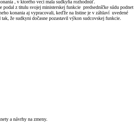
onania , v ktorého veci mala sudkyňa rozhodnúť.
e podal z titulu svojej ministerskej funkcie predsedníčke súdu podnet
rneho konania aj vypracovali, keďže na listine je v záhlaví uvedené
l tak, že sudkyni dočasne pozastavil výkon sudcovskej funkcie.
dnety a návrhy na zmeny.