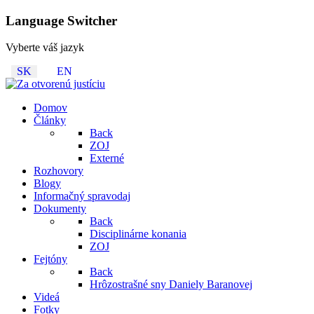
Language Switcher
Vyberte váš jazyk
SK
EN
Domov
Články
Back
ZOJ
Externé
Rozhovory
Blogy
Informačný spravodaj
Dokumenty
Back
Disciplinárne konania
ZOJ
Fejtóny
Back
Hrôzostrašné sny Daniely Baranovej
Videá
Fotky