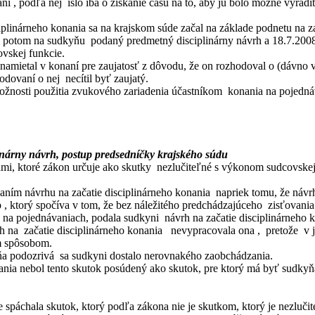
 podľa nej išlo iba o získanie času na to, aby ju bolo možné vyradiť
iplinárneho konania sa na krajskom súde začal na základe podnetu na z
 potom na sudkyňu podaný predmetný disciplinárny návrh a 18.7.2008 j
ovskej funkcie.
namietal v konaní pre zaujatosť z dôvodu, že on rozhodoval o (dávno 
dovaní o nej necítil byť zaujatý.
žnosti použitia zvukového zariadenia účastníkom konania na pojednávan
inárny návrh, postup predsedníčky krajského súdu
ami, ktoré zákon určuje ako skutky nezlučiteľné s výkonom sudcovske
odaním návrhu na začatie disciplinárneho konania napriek tomu, že ná
 ktorý spočíva v tom, že bez náležitého predchádzajúceho zisťovania 
 na pojednávaniach, podala sudkyni návrh na začatie disciplinárneho 
na začatie disciplinárneho konania nevypracovala ona , pretože v jeh
ým spôsobom.
yňa podozrivá sa sudkyni dostalo nerovnakého zaobchádzania.
vania nebol tento skutok posúdený ako skutok, pre ktorý má byť sudky
spáchala skutok, ktorý podľa zákona nie je skutkom, ktorý je nezluči