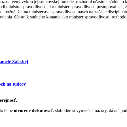
pozastavený výkon jej sudcovskej funkcie rozhodol účastník súdneho k
i ministra spravodlivosti ako minister spravodlivosti postupoval tak, ž
e možné, že na ministerstve spravodlivosti návrh na začatie discipliná
 konania účastník súdneho konania ako minister spravodlivosti rozhodo
amele Záleskej
och na sudcov
erejnosť.
ejto téme
otvorene diskutovať
, slobodne si vymieňať názory, dávať po