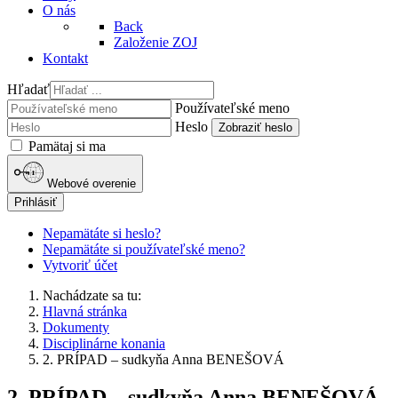
O nás
Back
Založenie ZOJ
Kontakt
Hľadať
Používateľské meno
Heslo
Zobraziť heslo
Pamätaj si ma
Webové overenie
Prihlásiť
Nepamätáte si heslo?
Nepamätáte si používateľské meno?
Vytvoriť účet
Nachádzate sa tu:
Hlavná stránka
Dokumenty
Disciplinárne konania
2. PRÍPAD – sudkyňa Anna BENEŠOVÁ
2. PRÍPAD – sudkyňa Anna BENEŠOVÁ