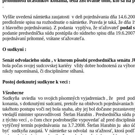
prítomnosti účastníkov konania, teda zisťovanie toho, kto sa na p
.
Vyššie uvedená námietka zaujatosti v deň pojednávania dňa 14.6.200
predloženie spisu na rozhodnutie o námietke. Pravda je taká, že dňa 1
z hlavného pojednávania). Z podania vyplýva, že sťažovateľ
podal 
podanie predsedníčka súdu postúpila do súdneho spisu dňa 19.6.2007
pojednávaní prítomné, vrátane sťažovateľa.
O sudkyni :
Senát odvolacieho súdu , v ktorom pôsobí predsedníčka senátu
bola počas svojej sudcovskej kariéry vždy dobre hodnotená za výbor
nikdy napomínaná, či disciplinárne stíhaná.
Postoj dotknutej sudkyne k veci :
Všeobecne
Sudkyňa uviedla vo svojich písomných vyjadreniach , že pred podan
konania, s dotknutými sudcami, pretože na obidvoch pojednávaniach r
takéhoto postupu voči nej bola snaha, aby jej bol dočasne pozastav
vtedajší minister spravodlivosti Štefan Harabin . Predsedníčka súd
z týchto vecí , o čom chce podrobnejšie vypovedať až pred discipli
vytýčený termín pojednávania na 3.7.2008. Štefan Harabin ju ako úča
byť sudkyňa zaujatá. V námietke sa odvolal na sťažnosť, ktorá pod