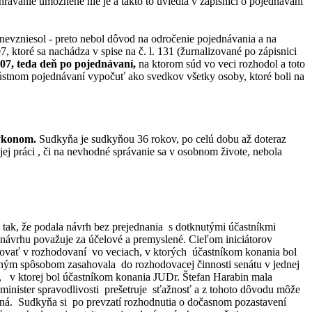
rávanie umožnené nie je a takto to uviedla v zápisnici o pojednávaní
nevzniesol - preto nebol dôvod na odročenie pojednávania a na
, ktoré sa nachádza v spise na č. l. 131 (žurnalizované po zápisnici
07, teda deň po pojednávaní,
na ktorom súd vo veci rozhodol a toto
ústnom pojednávaní vypočuť ako svedkov všetky osoby, ktoré boli na
výkonom.
Sudkyňa je sudkyňou 36 rokov, po celú dobu až doteraz
j práci , či na nevhodné správanie sa v osobnom živote, nebola
ak, že podala návrh bez prejednania s dotknutými účastníkmi
 návrhu považuje za účelové a premyslené. Cieľom iniciátorov
ačovať v rozhodovaní vo veciach, v ktorých účastníkom konania bol
stným spôsobom zasahovala do rozhodovacej činnosti senátu v jednej
í, v ktorej bol účastníkom konania JUDr. Štefan Harabin mala
minister spravodlivosti prešetruje sťažnosť a z tohoto dôvodu môže
dná. Sudkyňa si po prevzatí rozhodnutia o dočasnom pozastavení