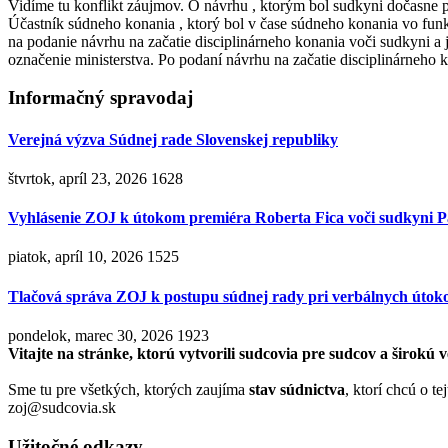
Vidíme tu konflikt záujmov. O návrhu , ktorým bol sudkyni dočasne 
Účastník súdneho konania , ktorý bol v čase súdneho konania vo funkci
na podanie návrhu na začatie disciplinárneho konania voči sudkyni a j
označenie ministerstva. Po podaní návrhu na začatie disciplinárneho
Informačný spravodaj
Verejná výzva Súdnej rade Slovenskej republiky
štvrtok, apríl 23, 2026
1628
Vyhlásenie ZOJ k útokom premiéra Roberta Fica voči sudkyni P
piatok, apríl 10, 2026
1525
Tlačová správa ZOJ k postupu súdnej rady pri verbálnych útok
pondelok, marec 30, 2026
1923
Vitajte na stránke, ktorú vytvorili sudcovia pre sudcov a širokú v
Sme tu pre všetkých, ktorých zaujíma
stav súdnictva
, ktorí chcú o t
zoj@sudcovia.sk
Užitočné odkazy