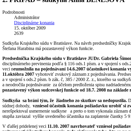
Podrobnosti
Administrátor
Disciplinárne konania
15. október 2009
2639
Sudkyňa Krajského súdu v Bratislave. Na návrh predsedníčky Krajskéh
Štefana Harabina má pozastavený výkon funkcie.
Predsedníčka Krajského súdu v Bratislave JUDr. Gabriela Šimon
disciplinárneho previnenia podľa § 116 ods.1 písm. a v spojení s ods.
veci n
eumožnila na pojednávaní 14.6.2007 účastníkovi konania 
11.októbra 2007
vyhotoviť zvukový záznam z pojednávania. Predsedn
a v spojení s ods.2 písm. b zák. č, 385 / 2000 Z. z., ktorého sa sudk
a neodročila pojednávanie za účelom predloženia spisu nadriadenému 
pozastavený výkon sudcovskej funkcie od 18.7. 2008 na základe 
Sudkyňa sa bráni tým, že žiadneho zo skutkov sa nedopustila.
Dň
súdnej dohody,
vzniesol účastník konania požiadavku urobiť si 
nerešpektoval usmernenie sudkyne a preto o tom vykonala záznam do 
stupňa zaviazal vyššie uvedeného účastníka na zaplatenie čiastky 5 9
V ďalšej pridelenej veci
11.10. 2007 navrhovateľ vzniesol požiada