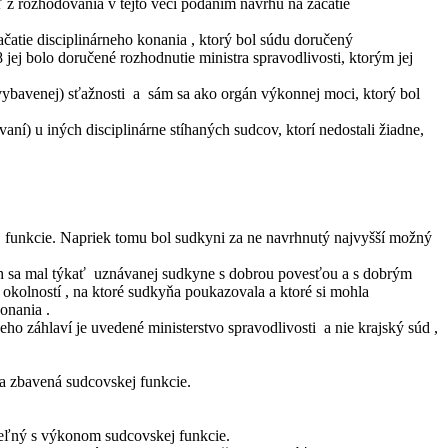
 z rozhodovania v tejto veci podaním návrhu na začatie
ačatie disciplinárneho konania , ktorý bol súdu doručený
ej bolo doručené rozhodnutie ministra spravodlivosti, ktorým jej
vybavenej) sťažnosti a sám sa ako orgán výkonnej moci, ktorý bol
í) u iných disciplinárne stíhaných sudcov, ktorí nedostali žiadne,
j funkcie. Napriek tomu bol sudkyni za ne navrhnutý najvyšší možný
vrh sa mal týkať uznávanej sudkyne s dobrou povesťou a s dobrým
okolností , na ktoré sudkyňa poukazovala a ktoré si mohla
konania .
o záhlaví je uvedené ministerstvo spravodlivosti a nie krajský súd ,
ňa zbavená sudcovskej funkcie.
teľný s výkonom sudcovskej funkcie.