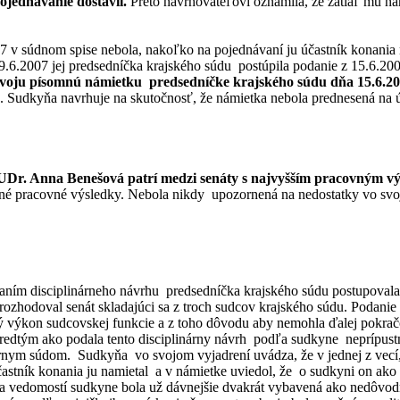
ojednávanie dostavil.
Preto navrhovateľovi oznámila, že zatiaľ mu nah
7 v súdnom spise nebola, nakoľko na pojednávaní ju účastník konania 
9.6.2007 jej predsedníčka krajského súdu postúpila podanie z 15.6.2007
svoju písomnú námietku predsedníčke krajského súdu dňa 15.6.20
. Sudkyňa navrhuje na skutočnosť, že námietka nebola prednesená na 
 JUDr. Anna Benešová patrí medzi senáty s najvyšším pracovným 
né pracovné výsledky. Nebola nikdy upozornená na nedostatky vo svoje
ím disciplinárneho návrhu predsedníčka krajského súdu postupovala t
ozhodoval senát skladajúci sa z troch sudcov krajského súdu. Podanie
ený výkon sudcovskej funkcie a z toho dôvodu aby nemohla ďalej pokr
u predtým ako podala tento disciplinárny návrh podľa sudkyne neprípu
nárnym súdom. Sudkyňa vo svojom vyjadrení uvádza, že v jednej z vec
stník konania ju namietal a v námietke uviedol, že o sudkyni on ako 
ľa vedomostí sudkyne bola už dávnejšie dvakrát vybavená ako nedôvo