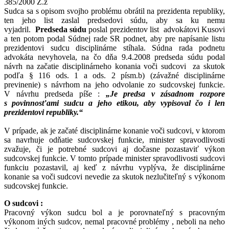
385/2000 Z.z
Sudca sa s opisom svojho problému obrátil na prezidenta republiky,
ten jeho list zaslal predsedovi súdu, aby sa ku nemu
vyjadril.
Predseda súdu
poslal prezidentov list advokátovi Kusovi
a ten potom podal Súdnej rade SR podnet, aby pre napísanie listu
prezidentovi sudcu disciplinárne stíhala. Súdna rada podnetu
advokáta nevyhovela, na čo dňa 9.4.2008 predseda súdu podal
návrh na začatie disciplinárneho konania voči sudcovi za skutok
podľa § 116 ods. 1 a ods. 2 písm.b) (závažné disciplinárne
previnenie) s návrhom na jeho odvolanie zo sudcovskej funkcie.
V návrhu predseda píše :
„Je predsa v zásadnom rozpore
s povinnosťami sudcu a jeho etikou, aby vypisoval čo i len
prezidentovi republiky.“
V prípade, ak je začaté disciplinárne konanie voči sudcovi, v ktorom
sa navrhuje odňatie sudcovskej funkcie, minister spravodlivosti
zvažuje, či je potrebné sudcovi aj dočasne pozastaviť výkon
sudcovskej funkcie. V tomto prípade minister spravodlivosti sudcovi
funkciu pozastavil, aj keď z návrhu vyplýva, že disciplinárne
konanie sa voči sudcovi nevedie za skutok nezlučiteľný s výkonom
sudcovskej funkcie.
O sudcovi :
Pracovný výkon sudcu bol a je porovnateľný s pracovným
výkonom iných sudcov, nemal pracovné problémy , neboli na neho