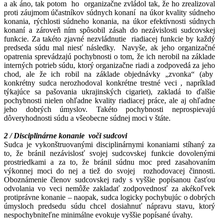
a ak áno, tak potom ho organizačne zvládol tak, že ho zrealizoval
proti záujmom účastníkov súdnych konaní na úkor kvality súdneho
konania, rýchlosti súdneho konania, na úkor efektívnosti súdnych
konaní a zároveň ním spôsobil zásah do nezávislosti sudcovskej
funkcie. Za takéto zjavné nezvládnutie riadiacej funkcie by každý
predseda súdu mal niesť následky. Navyše, ak jeho organizačné
opatrenia sprevádzajú pochybnosti o tom, že ich nerobil na základe
interných potrieb súdu, ktorý organizačne riadi a zodpovedá za jeho
chod, ale že ich robil na základe objednávky „zvonka“ (aby
konkrétny sudca nerozhodoval konkrétne trestné veci , napríklad
týkajúce sa pašovania ukrajinských cigariet), zakladá to ďalšie
pochybnosti nielen ohľadne kvality riadiacej práce, ale aj ohľadne
jeho dobrých úmyslov. Takéto pochybnosti neprospievajú
dôveryhodnosti súdu a všeobecne súdnej moci v štáte.
2 / Disciplinárne konanie voči sudcovi
Sudca je vykonštruovanými disciplinárnymi konaniami stíhaný za
to, že bránil nezávislosť svojej sudcovskej funkcie dovolenými
prostriedkami a za to, že bránil súdnu moc pred zasahovaním
výkonnej moci do nej a tiež do svojej rozhodovacej činnosti.
Oboznámenie členov sudcovskej rady s vyššie popísanou časťou
odvolania vo veci nemôže zakladať zodpovednosť za akékoľvek
protiprávne konanie – naopak, sudca logicky pochybujúc o dobrých
úmysloch predsedu súdu chcel dosiahnuť nápravu stavu, ktorý
nespochybniteľne minimálne evokuje vyššie popísané úvahy.