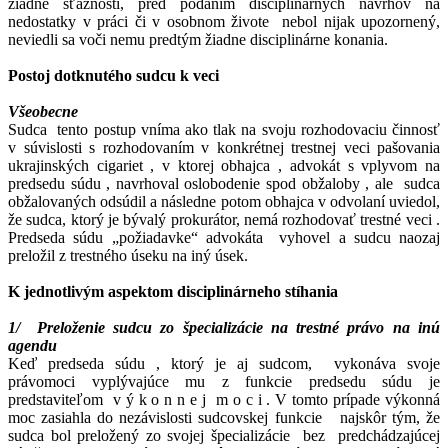
žiadne sťažnosti, pred podaním disciplinárnych návrhov na
nedostatky v práci či v osobnom živote nebol nijak upozornený,
neviedli sa voči nemu predtým žiadne disciplinárne konania.
Postoj dotknutého sudcu k veci
Všeobecne
Sudca tento postup vníma ako tlak na svoju rozhodovaciu činnosť
v súvislosti s rozhodovaním v konkrétnej trestnej veci pašovania
ukrajinských cigariet , v ktorej obhajca , advokát s vplyvom na
predsedu súdu , navrhoval oslobodenie spod obžaloby , ale sudca
obžalovaných odsúdil a následne potom obhajca v odvolaní uviedol,
že sudca, ktorý je bývalý prokurátor, nemá rozhodovať trestné veci .
Predseda súdu „požiadavke“ advokáta vyhovel a sudcu naozaj
preložil z trestného úseku na iný úsek.
K jednotlivým aspektom disciplinárneho stíhania
1/ Preloženie sudcu zo špecializácie na trestné právo na inú
agendu
Keď predseda súdu , ktorý je aj sudcom, vykonáva svoje
právomoci vyplývajúce mu z funkcie predsedu súdu je
predstaviteľom v ý k o n n e j m o c i . V tomto prípade výkonná
moc zasiahla do nezávislosti sudcovskej funkcie najskôr tým, že
sudca bol preložený zo svojej špecializácie bez predchádzajúcej