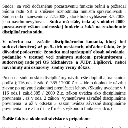
Sudca sa voči dočasnému pozastaveniu funkcie bránil a požiadal
Súdnu radu SR o zrušenie rozhodnutia ministra spravodlivosti .
Súdna rada uznesením z 2.7.2008 , ktoré bolo vyhlásené 3.7.2008
jeho návrhu nevyhovela.
Sudca má stále, teda aj v okóbri 2009
pozastavený výkon sudcovskej funkcie a čaká na rozhodnutie
disciplinárneho súdu.
V návrhu na začatie disciplinárneho konania, ktorý bol
sudcovi doručený až po 5- tich mesiacoch, ohľadne faktu, že je
dôvodné podozrenie, že sudca mal sprístupniť obsah odvolania
podaného v trestnej veci známym sudcom, prokurátorom ,
sudcovskej rade pri OS Michalovce a JUDr. Lipšicovi, nebol
navrhnutý ani označený žiadny vecný dôkaz.
Predseda súdu neskôr disciplinárny návrh ešte doplnil aj na skutok
podľa § 116 ods.2 zák. č. 385 / 2000 Z.z. – ide o doplnenie návrhu
zjavne po uplynutí zákonnej premlčacej lehoty. (Skutky uvedené v §
116 ods.1 zák.č.385 / 2000 Z.z. zákon uvádza ako dicsiplinárne
previnenia , až v ods. 2 zákon vymenúvava závažné disciplinárne
previnenia a až v odseku 3 zákon uvádza závažné disciplinárne
previnenia n e z l u č i t e ľ n é s výkonom funkcie sudcu.)
Ďalšie fakty a okolnosti súvisiace s prípadom: