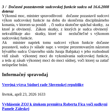
3 / Dočasné pozastavenie sudcovskej funkcie sudcu od 16.6.2008
doteraz
Výkonná moc, minister spravodlivosti dočasne pozastavil sudcovi
výkon sudcovskej funkcie na dobu do skončenia disciplinárneho
konania, v ktorom sa posúdi , či sudca skutočne spáchal skutky, za
ktoré je obvinený. Zákon skutky, z ktorých je sudca obvinený
nekvalifikuje ako skutky, ktoré sú nezlučiteľné s výkonom
sudcovskej funkcie.
Ak minister napriek tomu sudcovi výkon funkcie dočasne
pozastavil, sudca (v súlade napr. s verejne prezentovaným názorom
bývalého sudcu Ústavného súdu Juraja Babjaka) v jeho rozhodnutí
vidí zásah výkonnej moci do vykonávania sudcovskej funkcie,
a teda aj zásah výkonnej moci do moci súdnej, voči ktorej sa zatiaľ
neúspešne bráni.
Informačný spravodaj
Verejná výzva Súdnej rade Slovenskej republiky
štvrtok, apríl 23, 2026
1633
Vyhlásenie ZOJ k útokom premiéra Roberta Fica voči sudkyni
Pamele Záleskej