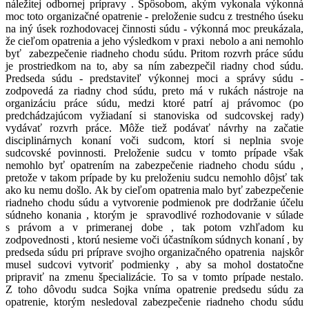
náležitej odbornej prípravy . Spôsobom, akým vykonala výkonná
moc toto organizačné opatrenie - preloženie sudcu z trestného úseku
na iný úsek rozhodovacej činnosti súdu - výkonná moc preukázala,
že cieľom opatrenia a jeho výsledkom v praxi nebolo a ani nemohlo
byť zabezpečenie riadneho chodu súdu. Pritom rozvrh práce súdu
je prostriedkom na to, aby sa ním zabezpečil riadny chod súdu.
Predseda súdu - predstaviteľ výkonnej moci a správy súdu -
zodpovedá za riadny chod súdu, preto má v rukách nástroje na
organizáciu práce súdu, medzi ktoré patrí aj právomoc (po
predchádzajúcom vyžiadaní si stanoviska od sudcovskej rady)
vydávať rozvrh práce. Môže tiež podávať návrhy na začatie
disciplinárnych konaní voči sudcom, ktorí si neplnia svoje
sudcovské povinnosti. Preloženie sudcu v tomto prípade však
nemohlo byť opatrením na zabezpečenie riadneho chodu súdu ,
pretože v takom prípade by ku preloženiu sudcu nemohlo dôjsť tak
ako ku nemu došlo. Ak by cieľom opatrenia malo byť zabezpečenie
riadneho chodu súdu a vytvorenie podmienok pre dodržanie účelu
súdneho konania , ktorým je spravodlivé rozhodovanie v súlade
s právom a v primeranej dobe , tak potom vzhľadom ku
zodpovednosti , ktorú nesieme voči účastníkom súdnych konaní , by
predseda súdu pri príprave svojho organizačného opatrenia najskôr
musel sudcovi vytvoriť podmienky , aby sa mohol dostatočne
pripraviť na zmenu špecializácie. To sa v tomto prípade nestalo.
Z toho dôvodu sudca Sojka vníma opatrenie predsedu súdu za
opatrenie, ktorým nesledoval zabezpečenie riadneho chodu súdu