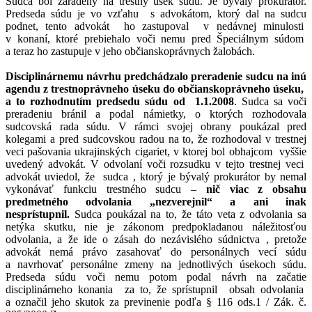
Sudca bol zaradený na trestný úsek súdu. Je bývalý prokurátor.
Predseda súdu je vo vzťahu s advokátom, ktorý dal na sudcu
podnet, tento advokát ho zastupoval v nedávnej minulosti
v konaní, ktoré prebiehalo voči nemu pred Špeciálnym súdom
a teraz ho zastupuje v jeho občianskoprávnych žalobách.
Disciplinárnemu návrhu predchádzalo preradenie sudcu na inú
agendu z trestnoprávneho úseku do občianskoprávneho úseku,
a to rozhodnutím predsedu súdu od 1.1.2008
. Sudca sa voči
preradeniu bránil a podal námietky, o ktorých rozhodovala
sudcovská rada súdu. V rámci svojej obrany poukázal pred
kolegami a pred sudcovskou radou na to, že rozhodoval v trestnej
veci pašovania ukrajinských cigariet, v ktorej bol obhajcom vyššie
uvedený advokát. V odvolaní voči rozsudku v tejto trestnej veci
advokát uviedol, že sudca , ktorý je bývalý prokurátor by nemal
vykonávať funkciu trestného sudcu –
nič viac z obsahu
predmetného odvolania „nezverejnil“ a ani inak
nesprístupnil.
Sudca poukázal na to, že táto veta z odvolania sa
netýka skutku, nie je zákonom predpokladanou náležitosťou
odvolania, a že ide o zásah do nezávislého súdnictva , pretože
advokát nemá právo zasahovať do personálnych vecí súdu
a navrhovať personálne zmeny na jednotlivých úsekoch súdu.
Predseda súdu voči nemu potom podal návrh na začatie
disciplinárneho konania za to, že sprístupnil obsah odvolania
a označil jeho skutok za previnenie podľa § 116 ods.1 / Zák. č.