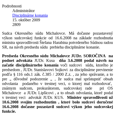
Podrobnosti
Administrátor
Disciplinárne konania
15. október 2009
2809
Sudca Okresného súdu Michalovce. Má dočasne pozastavený
výkon sudcovskej funkcie od 16.6.2008 na základe rozhodnutia
ministra spravodlivosti Štefana Harabina potvrdeného Súdnou radou
SR, na návrh predsedu súdu prebieha disciplinárne konanie.
Predseda Okresného súdu Michalovce JUDr. SOROČINA na
podnet advokáta
JUDr. Kusa
dňa 3.6.2008 podal návrh na
začatie disciplinárneho konania
voči sudcovi súdu, ktorého je
predsedom , JUDr. Stanislavovi Sojkovi za disciplinárne previnenie
podľa § 116 ods.1 zák. č.385 / 2000 Z.z. , za jeho správanie, a to
pre „ dôvodné podozrenie „ , že sudca mal sprístupniť obsah
odvolania podaného v trestnej veci, o ktorej mal rozhodovať,
známym sudcom, prokurátorom, sudcovskej rade pri OS
Michalovce a JUDr. Lipšicovi , a to obsah odvolania, ktoré podal
v trestnej veci advokát JUDr. KUS.
Minister spravodlivosti už
10.6.2008 svojím rozhodnutím , ktoré bolo sudcovi doručené
16.6.2008 dočasne pozastavil sudcovi výkon jeho sudcovskej
funkcie.