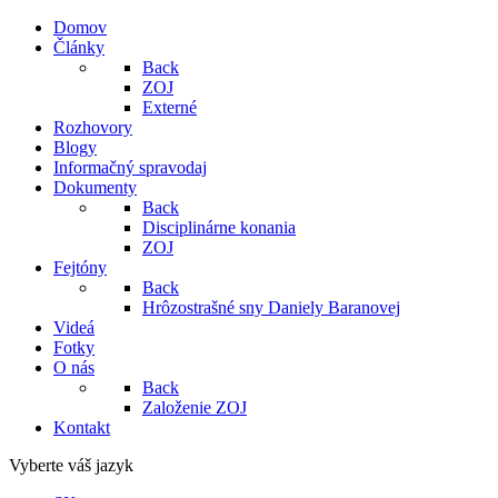
Domov
Články
Back
ZOJ
Externé
Rozhovory
Blogy
Informačný spravodaj
Dokumenty
Back
Disciplinárne konania
ZOJ
Fejtóny
Back
Hrôzostrašné sny Daniely Baranovej
Videá
Fotky
O nás
Back
Založenie ZOJ
Kontakt
Vyberte váš jazyk