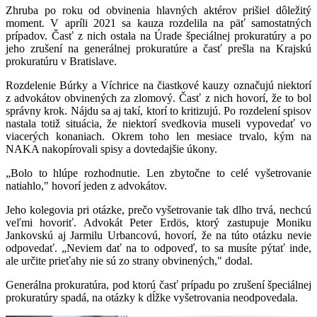
Zhruba po roku od obvinenia hlavných aktérov prišiel dôležitý
moment. V apríli 2021 sa kauza rozdelila na päť samostatných
prípadov. Časť z nich ostala na Úrade špeciálnej prokuratúry a po
jeho zrušení na generálnej prokuratúre a časť prešla na Krajskú
prokuratúru v Bratislave.
Rozdelenie Búrky a Víchrice na čiastkové kauzy označujú niektorí
z advokátov obvinených za zlomový. Časť z nich hovorí, že to bol
správny krok. Nájdu sa aj takí, ktorí to kritizujú. Po rozdelení spisov
nastala totiž situácia, že niektorí svedkovia museli vypovedať vo
viacerých konaniach. Okrem toho len mesiace trvalo, kým na
NAKA nakopírovali spisy a dovtedajšie úkony.
„Bolo to hlúpe rozhodnutie. Len zbytočne to celé vyšetrovanie
natiahlo," hovorí jeden z advokátov.
Jeho kolegovia pri otázke, prečo vyšetrovanie tak dlho trvá, nechcú
veľmi hovoriť. Advokát Peter Erdös, ktorý zastupuje Moniku
Jankovskú aj Jarmilu Urbancovú, hovorí, že na túto otázku nevie
odpovedať. „Neviem dať na to odpoveď, to sa musíte pýtať inde,
ale určite prieťahy nie sú zo strany obvinených," dodal.
Generálna prokuratúra, pod ktorú časť prípadu po zrušení špeciálnej
prokuratúry spadá, na otázky k dĺžke vyšetrovania neodpovedala.