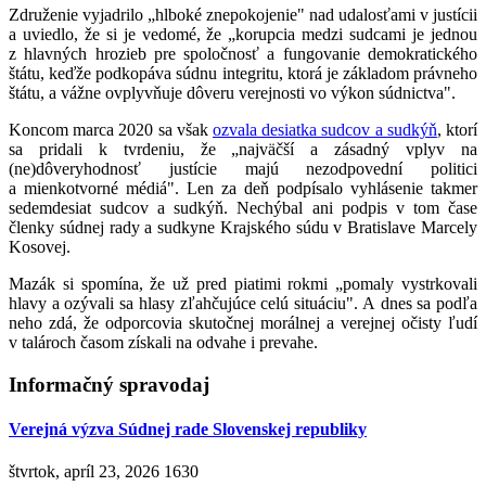
Združenie vyjadrilo „hlboké znepokojenie" nad udalosťami v justícii
a uviedlo, že si je vedomé, že „korupcia medzi sudcami je jednou
z hlavných hrozieb pre spoločnosť a fungovanie demokratického
štátu, keďže podkopáva súdnu integritu, ktorá je základom právneho
štátu, a vážne ovplyvňuje dôveru verejnosti vo výkon súdnictva".
Koncom marca 2020 sa však
ozvala desiatka sudcov a sudkýň
, ktorí
sa pridali k tvrdeniu, že „najväčší a zásadný vplyv na
(ne)dôveryhodnosť justície majú nezodpovední politici
a mienkotvorné médiá". Len za deň podpísalo vyhlásenie takmer
sedemdesiat sudcov a sudkýň. Nechýbal ani podpis v tom čase
členky súdnej rady a sudkyne Krajského súdu v Bratislave Marcely
Kosovej.
Mazák si spomína, že už pred piatimi rokmi „pomaly vystrkovali
hlavy a ozývali sa hlasy zľahčujúce celú situáciu". A dnes sa podľa
neho zdá, že odporcovia skutočnej morálnej a verejnej očisty ľudí
v talároch časom získali na odvahe i prevahe.
Informačný spravodaj
Verejná výzva Súdnej rade Slovenskej republiky
štvrtok, apríl 23, 2026
1630