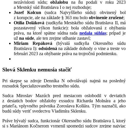
nezávislosti súdu;
obžalobu
na ňu podali v roku 2023
a Mestský súd Bratislava I o nej rozhoduje;
Jozef Kolcun
(sudca Najvyššieho súdu): obvinený bol
z korupcie, ale na základe § 363 mu bolo
obvinenie zrušené
;
Otília Doláková
(sudkyňa Mestského súdu Bratislava II, má
pozastavený výkon funkcie): bola obžalovaná z ohýbania
práva, na ktoré spätne súdna rada
nedala súhlas
; prípad je
už
na súde
, ale ten zrejme stíhanie zastaví;
Miriam Repáková
(bývalá sudkyňa Okresného súdu
Bratislava I):
odsúdená
na základe dohody o vine a treste vo
februári 2023 za ohýbanie práva na trojročnú podmienku.
Slová Sklenku nemusia stačiť
Pri skepse sa zdroje Denníka N odvolávajú najmä na posledný
rozsudok Špecializovaného trestného súdu.
Sudca Miroslav Mazúch pred mesiacom oslobodil v deviatich
z desiatich bodov obžaloby exsudcu Richarda Molnára a jeho
priateľa, vplyvného právnika Zoroslava Kollára. Tým naznačil, ako
budú súdy veriť svedectvu Vladimíra Sklenku.
Práve bývalý sudca, funkcionár Okresného súdu Bratislava I, ktorý
si s Mariánom Kočnerom vymenil spomedzi sudcov zrejme najviac