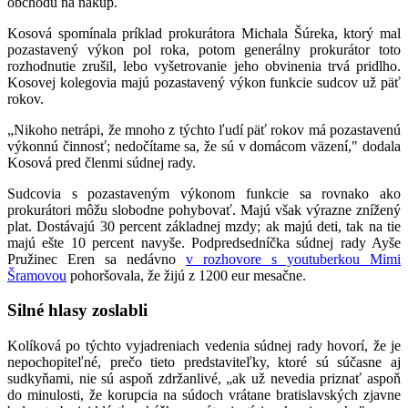
obchodu na nákup.
Kosová spomínala príklad prokurátora Michala Šúreka, ktorý mal
pozastavený výkon pol roka, potom generálny prokurátor toto
rozhodnutie zrušil, lebo vyšetrovanie jeho obvinenia trvá pridlho.
Kosovej kolegovia majú pozastavený výkon funkcie sudcov už päť
rokov.
„Nikoho netrápi, že mnoho z týchto ľudí päť rokov má pozastavenú
výkonnú činnosť; nedočítame sa, že sú v domácom väzení," dodala
Kosová pred členmi súdnej rady.
Sudcovia s pozastaveným výkonom funkcie sa rovnako ako
prokurátori môžu slobodne pohybovať. Majú však výrazne znížený
plat. Dostávajú 30 percent základnej mzdy; ak majú deti, tak na tie
majú ešte 10 percent navyše. Podpredsedníčka súdnej rady Ayše
Pružinec Eren sa nedávno
v rozhovore s youtuberkou Mimi
Šramovou
pohoršovala, že žijú z 1200 eur mesačne.
Silné hlasy zoslabli
Kolíková po týchto vyjadreniach vedenia súdnej rady hovorí, že je
nepochopiteľné, prečo tieto predstaviteľky, ktoré sú súčasne aj
sudkyňami, nie sú aspoň zdržanlivé, „ak už nevedia priznať aspoň
do minulosti, že korupcia na súdoch vrátane bratislavských zjavne