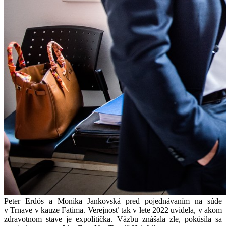
Peter Erdös a Monika Jankovská pred pojednávaním na súde
v Trnave v kauze Fatima. Verejnosť tak v lete 2022 uvidela, v akom
zdravotnom stave je expolitička. Väzbu znášala zle, pokúsila sa