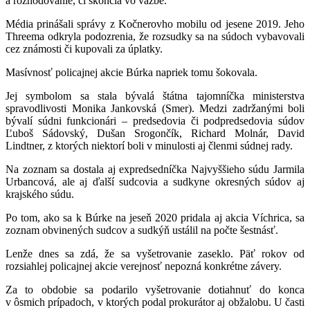
a rozhodovanie, či skončia vo väzbe.
Média prinášali správy z Kočnerovho mobilu od jesene 2019. Jeho
Threema odkryla podozrenia, že rozsudky sa na súdoch vybavovali
cez známosti či kupovali za úplatky.
Masívnosť policajnej akcie Búrka napriek tomu šokovala.
Jej symbolom sa stala bývalá štátna tajomníčka ministerstva
spravodlivosti Monika Jankovská (Smer). Medzi zadržanými boli
bývalí súdni funkcionári – predsedovia či podpredsedovia súdov
Ľuboš Sádovský, Dušan Srogončík, Richard Molnár, David
Lindtner, z ktorých niektorí boli v minulosti aj členmi súdnej rady.
Na zoznam sa dostala aj expredsedníčka Najvyššieho súdu Jarmila
Urbancová, ale aj ďalší sudcovia a sudkyne okresných súdov aj
krajského súdu.
Po tom, ako sa k Búrke na jeseň 2020 pridala aj akcia Víchrica, sa
zoznam obvinených sudcov a sudkýň ustálil na počte šestnásť.
Lenže dnes sa zdá, že sa vyšetrovanie zaseklo. Päť rokov od
rozsiahlej policajnej akcie verejnosť nepozná konkrétne závery.
Za to obdobie sa podarilo vyšetrovanie dotiahnuť do konca
v ôsmich prípadoch, v ktorých podal prokurátor aj obžalobu. U časti