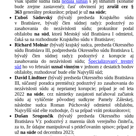
však spätne súdna rada
nedala súhlas
s jej stíhaním (konanie
bude zrejme zastavené); časť obvinení jej
zrušil cez §
363
generálny prokurátor; prípad je už
na súde
;
Ľuboš Sádovský
(bývalý predseda Krajského súdu
v Bratislave, bývalý člen súdnej rady): podozrivý zo
zasahovania do nezávislosti súdu; prokurátor podal
obžalobu
na súd
, ktorú Mestský súd Bratislava I odmietol,
čaká sa na rozhodnutie Krajského súdu v Bratislave;
Richard Molnár
(bývalý krajský sudca, predseda Okresného
súdu Bratislava III, podpredseda Okresného súdu Bratislava I,
bývalý člen súdnej rady): podozrivý z korupcie aj
zasahovania do nezávislosti súdu;
Špecializovaný trestný
súd
ho vo februári
uznal vinným
v jednom z desiatich bodov
obžaloby, rozhodovať bude ešte Najvyšší súd;
David Lindtner
(bývalý predseda Okresného súdu Bratislava
III, súčasný poradca premiéra): podozrivý zo zasahovania do
nezávislosti súdu aj nepriamej korupcie; prípad je od leta
2022
na súde
, cez námietky zaujatosti naťahoval začiatok
súdu aj vylúčenie pôvodnej sudkyne Pamely Záleskej,
následne sudca Roman Púchovský odmietol obžalobu,
Najvyšší súd ešte rozhoduje, či sa prípad vráti prokurátorovi;
Dušan Srogončík
(bývalý predseda Okresného súdu
Bratislava V): podozrivý z marenia úloh verejného činiteľa,
za to, že údajne manipuloval s prideľovaním spisov; prípad je
už
na súde
od decembra 2023;