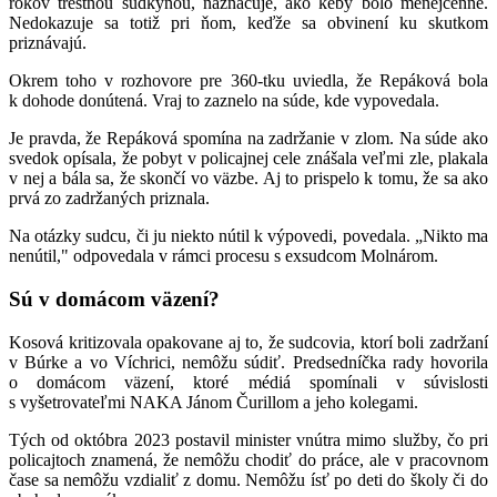
rokov trestnou sudkyňou, naznačuje, ako keby bolo menejcenné.
Nedokazuje sa totiž pri ňom, keďže sa obvinení ku skutkom
priznávajú.
Okrem toho v rozhovore pre 360-tku uviedla, že Repáková bola
k dohode donútená. Vraj to zaznelo na súde, kde vypovedala.
Je pravda, že Repáková spomína na zadržanie v zlom. Na súde ako
svedok opísala, že pobyt v policajnej cele znášala veľmi zle, plakala
v nej a bála sa, že skončí vo väzbe. Aj to prispelo k tomu, že sa ako
prvá zo zadržaných priznala.
Na otázky sudcu, či ju niekto nútil k výpovedi, povedala. „Nikto ma
nenútil," odpovedala v rámci procesu s exsudcom Molnárom.
Sú v domácom väzení?
Kosová kritizovala opakovane aj to, že sudcovia, ktorí boli zadržaní
v Búrke a vo Víchrici, nemôžu súdiť. Predsedníčka rady hovorila
o domácom väzení, ktoré médiá spomínali v súvislosti
s vyšetrovateľmi NAKA Jánom Čurillom a jeho kolegami.
Tých od októbra 2023 postavil minister vnútra mimo služby, čo pri
policajtoch znamená, že nemôžu chodiť do práce, ale v pracovnom
čase sa nemôžu vzdialiť z domu. Nemôžu ísť po deti do školy či do