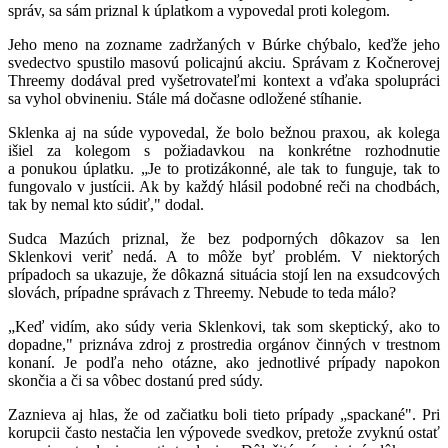
správ, sa sám priznal k úplatkom a vypovedal proti kolegom.
Jeho meno na zozname zadržaných v Búrke chýbalo, keďže jeho
svedectvo spustilo masovú policajnú akciu. Správam z Kočnerovej
Threemy dodával pred vyšetrovateľmi kontext a vďaka spolupráci
sa vyhol obvineniu. Stále má dočasne odložené stíhanie.
Sklenka aj na súde vypovedal, že bolo bežnou praxou, ak kolega
išiel za kolegom s požiadavkou na konkrétne rozhodnutie
a ponukou úplatku. „Je to protizákonné, ale tak to funguje, tak to
fungovalo v justícii. Ak by každý hlásil podobné reči na chodbách,
tak by nemal kto súdiť," dodal.
Sudca Mazúch priznal, že bez podporných dôkazov sa len
Sklenkovi veriť nedá. A to môže byť problém. V niektorých
prípadoch sa ukazuje, že dôkazná situácia stojí len na exsudcových
slovách, prípadne správach z Threemy. Nebude to teda málo?
„Keď vidím, ako súdy veria Sklenkovi, tak som skeptický, ako to
dopadne," priznáva zdroj z prostredia orgánov činných v trestnom
konaní. Je podľa neho otázne, ako jednotlivé prípady napokon
skončia a či sa vôbec dostanú pred súdy.
Zaznieva aj hlas, že od začiatku boli tieto prípady „spackané". Pri
korupcii často nestačia len výpovede svedkov, pretože zvyknú ostať