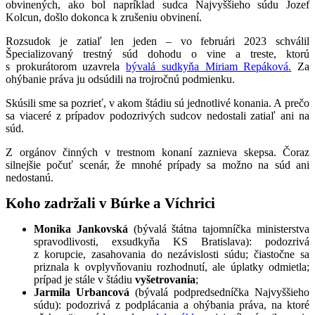
obvinených, ako bol napríklad sudca Najvyššieho súdu Jozef
Kolcun, došlo dokonca k zrušeniu obvinení.
Rozsudok je zatiaľ len jeden – vo februári 2023 schválil
Špecializovaný trestný súd dohodu o vine a treste, ktorú
s prokurátorom uzavrela
bývalá sudkyňa Miriam Repáková.
Za
ohýbanie práva ju odsúdili na trojročnú podmienku.
Skúsili sme sa pozrieť, v akom štádiu sú jednotlivé konania. A prečo
sa viaceré z prípadov podozrivých sudcov nedostali zatiaľ ani na
súd.
Z orgánov činných v trestnom konaní zaznieva skepsa. Čoraz
silnejšie počuť scenár
, že mnohé prípady sa možno na súd ani
nedostanú.
Koho zadržali v Búrke a Víchrici
Monika Jankovská
(bývalá štátna tajomníčka ministerstva
spravodlivosti, exsudkyňa KS Bratislava): podozrivá
z korupcie, zasahovania do nezávislosti súdu; čiastočne sa
priznala k ovplyvňovaniu rozhodnutí, ale úplatky odmietla;
prípad je stále v štádiu
vyšetrovania
;
Jarmila Urbancová
(bývalá podpredsedníčka Najvyššieho
súdu): podozrivá z podplácania a ohýbania práva, na ktoré