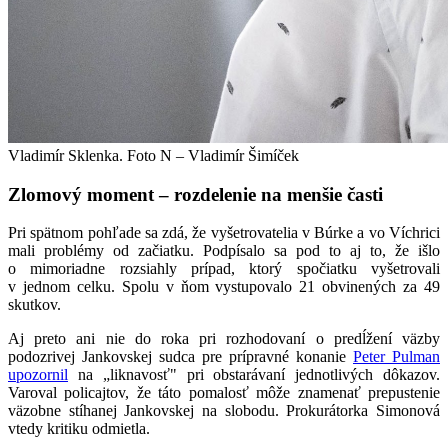
Vladimír Sklenka. Foto N – Vladimír Šimíček
Zlomový moment – rozdelenie na menšie časti
Pri spätnom pohľade sa zdá, že vyšetrovatelia v Búrke a vo Víchrici
mali problémy od začiatku. Podpísalo sa pod to aj to, že išlo
o mimoriadne rozsiahly prípad, ktorý spočiatku vyšetrovali
v jednom celku. Spolu v ňom vystupovalo 21 obvinených za 49
skutkov.
Aj preto ani nie do roka pri rozhodovaní o predĺžení väzby
podozrivej Jankovskej sudca pre prípravné konanie
Peter Pulman
upozornil
na „liknavosť" pri obstarávaní jednotlivých dôkazov.
Varoval policajtov, že táto pomalosť môže znamenať prepustenie
väzobne stíhanej Jankovskej na slobodu. Prokurátorka Simonová
vtedy kritiku odmietla.