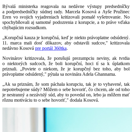
Bývalá ministerka reagovala na nedávne výstupy predsedníčky
a podpredsedníčky súdnej rady. Marcela Kosová a Ayše Pružinec
Eren vo svojich vyjadreniach kritizovali pomalé vyšetrovanie. No
spochybňovali aj samotné podozrenia z korupcie, a to práve vďaka
chýbajúcim rozsudkom.
„Korupčná kauza je korupčná, keď je niekto právoplatne odsúdený.
11. marca mali dosť dôkazov, aby odstavili sudcov," kritizovala
nedávno Kosová
pre portál 360tka
.
Novinárov kritizovala, že porušujú prezumpciu neviny, ak tvrdia
o niektorých sudcoch, že boli korupční, hoci tí sa k úplatkom
priznali. „Poviete o niekom, že je korupčný bez toho, aby bol
právoplatne odsúdený," pýtala sa novinára Adela Ghannama.
„Ak sa priznám, že som páchala korupciu, tak je to vybavené, tak
nepotrebujeme súdy? Môžem o sebe hovoriť, čo chcem, ale od toho
je nestranný a nezávislý súd, aby to povedal on, lebo ja môžem mať
rôznu motiváciu to o sebe hovoriť," dodala Kosová.