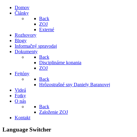
Domov
Články
Back
ZOJ
Externé
Rozhovory
Blogy
Informačný spravodaj
Dokumenty
Back
Disciplinárne konania
ZOJ
Fejtóny
Back
Hrôzostrašné sny Daniely Baranovej
Videá
Fotky
O nás
Back
Založenie ZOJ
Kontakt
Language Switcher