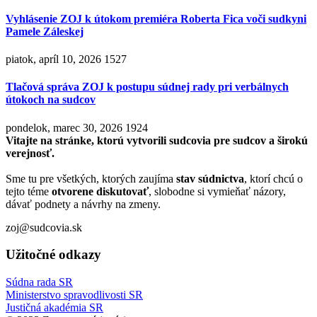
Vyhlásenie ZOJ k útokom premiéra Roberta Fica voči sudkyni
Pamele Záleskej
piatok, apríl 10, 2026
1527
Tlačová správa ZOJ k postupu súdnej rady pri verbálnych
útokoch na sudcov
pondelok, marec 30, 2026
1924
Vitajte na stránke, ktorú vytvorili sudcovia pre sudcov a širokú
verejnosť.
Sme tu pre všetkých, ktorých zaujíma
stav súdnictva
, ktorí chcú o
tejto téme
otvorene diskutovať
, slobodne si vymieňať názory,
dávať podnety a návrhy na zmeny.
zoj@sudcovia.sk
Užitočné odkazy
Súdna rada SR
Ministerstvo spravodlivosti SR
Justičná akadémia SR