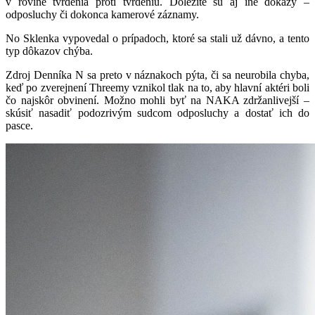
v rovine tvrdenia proti tvrdeniu. Dôležité sú aj iné dôkazy –
odposluchy či dokonca kamerové záznamy.
No Sklenka vypovedal o prípadoch, ktoré sa stali už dávno, a tento
typ dôkazov chýba.
Zdroj Denníka N sa preto v náznakoch pýta, či sa neurobila chyba,
keď po zverejnení Threemy vznikol tlak na to, aby hlavní aktéri boli
čo najskôr obvinení. Možno mohli byť na NAKA zdržanlivejší –
skúsiť nasadiť podozrivým sudcom odposluchy a dostať ich do
pasce.