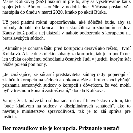
Márie Kolíkovej (SaS) maximum pre to, aby sa vyšetrovanie káuz
spojených s Búrkou skončilo v nedohľadne. Súčasná poslankyňa
nastúpila do úradu v marci 2020, krátko po akcii Búrka.
Už pred piatimi rokmi upozorňovala, aké dôležité bude, aby sa
prípady dotiahli do konca – teda skončili sa rozhodnutím súdov.
Kauzy totiž podľa nej ukázali v nahote podozrenia s korupciou na
bratislavských súdoch.
„Aktuálne je ochrana štátu pred korupciou deravá ako rešeto," tvrdí
Kolíková. Ak je dnes niekto stíhaný za korupciu, tak je to podľa nej
len vďaka osobnému odhodlaniu čestných ľudí v justícii, ktorým štát
hádže polená pod nohy.
„Je zarážajúce, že súčasní predstavitelia súdnej rady popierajú či
zľahčujú korupciu na súdoch a dokonca ešte aj hrubo spochybňujú
priznania samotných sudcov o korupcii s dôvetkom, že veď mohli
byť v trestnom konaní zastrašovaní," dodala Kolíková.
Varuje, že ak práve táto súdna rada má mať hlavné slovo v tom, kto
„bude kladivom na sudcov v disciplinárnych senátoch", ako to
navrhuje ministerstvo spravodlivosti, tak je to zlá správa pre
justíciu.
Bez rozsudkov nie je korupcia. Priznanie nestačí