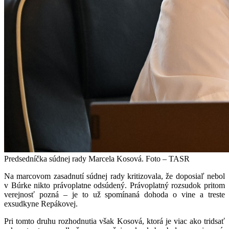
Predsedníčka súdnej rady Marcela Kosová. Foto – TASR
Na marcovom zasadnutí súdnej rady kritizovala, že doposiaľ nebol
v Búrke nikto právoplatne odsúdený. Právoplatný rozsudok pritom
verejnosť pozná – je to už spomínaná dohoda o vine a treste
exsudkyne Repákovej.
Pri tomto druhu rozhodnutia však Kosová, ktorá je viac ako tridsať