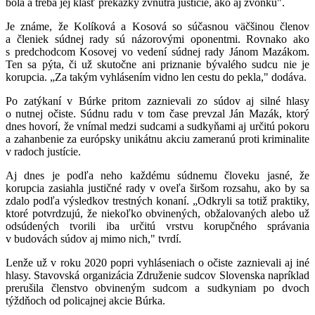
bola a treba jej klásť prekážky zvnútra justície, ako aj zvonku".
Je známe, že Kolíková a Kosová so súčasnou väčšinou členov
a členiek súdnej rady sú názorovými oponentmi. Rovnako ako
s predchodcom Kosovej vo vedení súdnej rady Jánom Mazákom.
Ten sa pýta, či už skutočne ani priznanie bývalého sudcu nie je
korupcia. „Za takým vyhlásením vidno len cestu do pekla," dodáva.
Po zatýkaní v Búrke pritom zaznievali zo súdov aj silné hlasy
o nutnej očiste. Súdnu radu v tom čase prevzal Ján Mazák, ktorý
dnes hovorí, že vnímal medzi sudcami a sudkyňami aj určitú pokoru
a zahanbenie za európsky unikátnu akciu zameranú proti kriminalite
v radoch justície.
Aj dnes je podľa neho každému súdnemu človeku jasné, že
korupcia zasiahla justičné rady v oveľa širšom rozsahu, ako by sa
zdalo podľa výsledkov trestných konaní. „Odkryli sa totiž praktiky,
ktoré potvrdzujú, že niekoľko obvinených, obžalovaných alebo už
odsúdených tvorili iba určitú vrstvu korupčného správania
v budovách súdov aj mimo nich," tvrdí.
Lenže už v roku 2020 popri vyhláseniach o očiste zaznievali aj iné
hlasy. Stavovská organizácia Združenie sudcov Slovenska napríklad
prerušila členstvo obvineným sudcom a sudkyniam po dvoch
týždňoch od policajnej akcie Búrka.