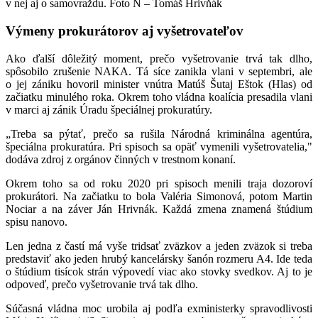
v nej aj o samovraždu. Foto N – Tomáš Hrivňák
Výmeny prokurátorov aj vyšetrovateľov
Ako ďalší dôležitý moment, prečo vyšetrovanie trvá tak dlho,
spôsobilo zrušenie NAKA. Tá síce zanikla vlani v septembri, ale
o jej zániku hovoril minister vnútra Matúš Šutaj Eštok (Hlas) od
začiatku minulého roka. Okrem toho vládna koalícia presadila vlani
v marci aj zánik Úradu špeciálnej prokuratúry.
„Treba sa pýtať, prečo sa rušila Národná kriminálna agentúra,
špeciálna prokuratúra. Pri spisoch sa opäť vymenili vyšetrovatelia,"
dodáva zdroj z orgánov činných v trestnom konaní.
Okrem toho sa od roku 2020 pri spisoch menili traja dozoroví
prokurátori. Na začiatku to bola Valéria Simonová, potom Martin
Nociar a na záver Ján Hrivnák. Každá zmena znamená štúdium
spisu nanovo.
Len jedna z častí má vyše tridsať zväzkov a jeden zväzok si treba
predstaviť ako jeden hrubý kancelársky šanón rozmeru A4. Ide teda
o štúdium tisícok strán výpovedí viac ako stovky svedkov. Aj to je
odpoveď, prečo vyšetrovanie trvá tak dlho.
Súčasná vládna moc urobila aj podľa exministerky spravodlivosti