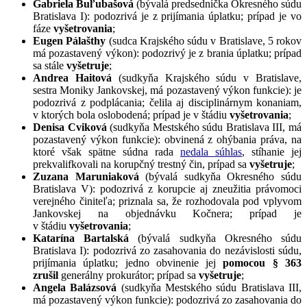
Gabriela Buľubašová
(bývalá predsedníčka Okresného súdu
Bratislava I): podozrivá je z prijímania úplatku; prípad je vo
fáze
vyšetrovania
;
Eugen Pálašthy
(sudca Krajského súdu v Bratislave, 5 rokov
má pozastavený výkon): podozrivý je z brania úplatku; prípad
sa stále
vyšetruje
;
Andrea Haitová
(sudkyňa Krajského súdu v Bratislave,
sestra Moniky Jankovskej, má pozastavený výkon funkcie): je
podozrivá z podplácania; čelila aj disciplinárnym konaniam,
v ktorých bola oslobodená; prípad je v štádiu
vyšetrovania
;
Denisa Cviková
(sudkyňa Mestského súdu Bratislava III, má
pozastavený výkon funkcie): obvinená z ohýbania práva, na
ktoré však spätne súdna rada
nedala súhlas
, stíhanie jej
prekvalifkovali na korupčný trestný čin, prípad sa
vyšetruje
;
Zuzana Maruniaková
(bývalá sudkyňa Okresného súdu
Bratislava V): podozrivá z korupcie aj zneužitia právomoci
verejného činiteľa; priznala sa, že rozhodovala pod vplyvom
Jankovskej na objednávku Kočnera; prípad je
v štádiu
vyšetrovania
;
Katarína Bartalská
(bývalá sudkyňa Okresného súdu
Bratislava I): podozrivá zo zasahovania do nezávislosti súdu,
prijímania úplatku; jedno obvinenie jej
pomocou § 363
zrušil
generálny prokurátor; prípad sa
vyšetruje
;
Angela Balázsová
(sudkyňa Mestského súdu Bratislava III,
má pozastavený výkon funkcie): podozrivá zo zasahovania do