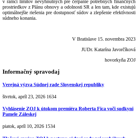
v rámci limitov nevyhnutných pre čerpanie potrebných finančných
prostriedkov z Plánu obnovy a odolnosti SR a len tam, kde existujú
optimálnejšie riešenia pre dostupnosť súdov a zlepšenie efektívnosti
súdneho konania.
V Bratislave 15. novembra 2023
JUDr. Katarína Javorčíková
hovorkyňa ZOJ
Informačný spravodaj
Verejná výzva Súdnej rade Slovenskej republiky
štvrtok, apríl 23, 2026
1634
Vyhlásenie ZOJ k útokom premiéra Roberta Fica voči sudkyni
Pamele Záleskej
piatok, apríl 10, 2026
1534