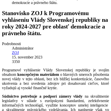
demokracie a právneho štátu.
Stanovisko ZOJ k Programovému
vyhláseniu Vlády Slovenskej republiky na
roky 2024-2027 pre oblasť demokracie a
právneho štátu.
Podrobnosti
Administrátor
ZOJ
15. november 2023
3350
Programové vyhlásenie Vlády Slovenskej republiky je svojím
obsahom
koncepčným materiálom
o hlavných smeroch pôsobenia
novej vlády v tejto oblasti, bez ich bližšej konkretizácie, časového
ukotvenia a bez uvedenia zdrojov pri dosahovaní cieľov, ktoré
vyžadujú aj vysoké finančné krytie.
Súdnictvo potrebuje a
podporí zámery vlády
na skvalitnenie
legislatívy v súlade s európskymi štandardmi, zefektívnenie
informačných technológií, využitie konceptov umelej inteligencie
a skvalitnenie právnického vzdelávania. Ich naplnenie však vo