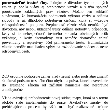
porovnateľné trestné činy
. Jedným z dôvodov týchto nutných
zmien je podľa vlády aj preplnenosť väzníc a s tým spojené
porušovanie základných práv väzňov. Možno len súhlasiť
s názorom, že humanizácia podmienok výkonu väzby a odňatia
slobody je už dlhodobo potrebným cieľom, ktorý si vyžaduje
celospoločenskú podporu. Preplnenosť väzníc však nemôže byť
dôvodom, aby neboli ukladané tresty odňatia slobody v prípadoch,
kedy si to nebezpečnosť trestného konania obvinených osôb
vyžaduje, a kedy alternatívny trest nemôže dostatočne splniť
preventívny a represívny účel primeraného trestu. Humanizácia
väzníc nemôže mať žiaden vplyv na rozhodovanie sudcov o treste
odsúdených osôb.
ZOJ osobitne podporuje zámer vlády zrušiť alebo podstatne zmeniť
skutkovú podstatu trestného činu ohýbania práva, ktorého zavedenie
do Trestného zákona od začiatku namietala ako nesprávne
a nadbytočné.
Vláda avizuje aj prehodnotenie novej súdnej mapy, ktorá sa v tomto
období stále implementuje do praxe. Akékoľvek zásahy do
prebiehajúceho procesu by však mali byť realizované striktne