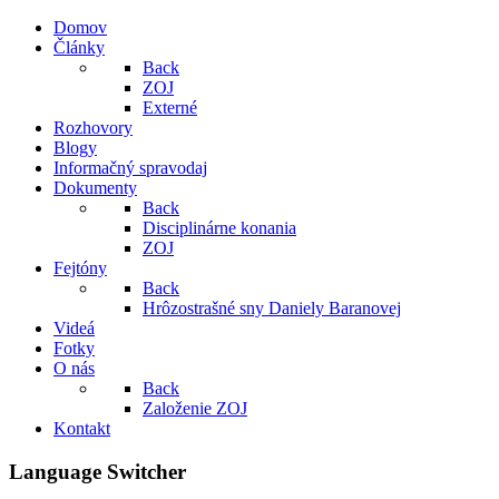
Domov
Články
Back
ZOJ
Externé
Rozhovory
Blogy
Informačný spravodaj
Dokumenty
Back
Disciplinárne konania
ZOJ
Fejtóny
Back
Hrôzostrašné sny Daniely Baranovej
Videá
Fotky
O nás
Back
Založenie ZOJ
Kontakt
Language Switcher