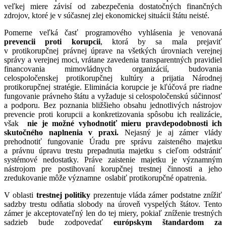
veľkej miere závisí od zabezpečenia dostatočných finančných
zdrojov, ktoré je v súčasnej zlej ekonomickej situácii štátu neisté.
Pomerne veľká časť programového vyhlásenia je venovaná
prevencii proti korupcii
, ktorá by sa mala prejaviť
v protikorupčnej právnej úprave na všetkých úrovniach verejnej
správy a verejnej moci, vrátane zavedenia transparentných pravidiel
financovania mimovládnych organizácií, budovania
celospoločenskej protikorupčnej kultúry a prijatia Národnej
protikorupčnej stratégie. Eliminácia korupcie je kľúčová pre riadne
fungovanie právneho štátu a vyžaduje si celospoločenskú súčinnosť
a podporu. Bez poznania bližšieho obsahu jednotlivých nástrojov
prevencie proti korupcii a konkretizovania spôsobu ich realizácie,
však
nie je možné vyhodnotiť mieru pravdepodobnosti ich
skutočného naplnenia v praxi.
Nejasný je aj zámer vlády
prehodnotiť fungovanie Úradu pre správu zaisteného majetku
a právnu úpravu trestu prepadnutia majetku s cieľom odstrániť
systémové nedostatky. Práve zaistenie majetku je významným
nástrojom pre postihovaní korupčnej trestnej činnosti a jeho
zredukovanie môže významne oslabiť protikorupčné opatrenia.
V oblasti
trestnej politiky
prezentuje vláda zámer podstatne znížiť
sadzby trestu odňatia slobody na úroveň vyspelých štátov. Tento
zámer je akceptovateľný len do tej miery, pokiaľ zníženie trestných
sadzieb bude zodpovedať
európskym štandardom za