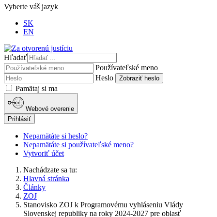
Vyberte váš jazyk
SK
EN
Hľadať
Používateľské meno
Heslo
Zobraziť heslo
Pamätaj si ma
Webové overenie
Prihlásiť
Nepamätáte si heslo?
Nepamätáte si používateľské meno?
Vytvoriť účet
Nachádzate sa tu:
Hlavná stránka
Články
ZOJ
Stanovisko ZOJ k Programovému vyhláseniu Vlády
Slovenskej republiky na roky 2024-2027 pre oblasť