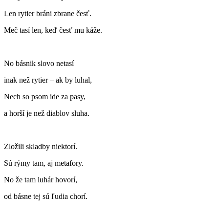
Len rytier bráni zbrane česť.
Meč tasí len, keď česť mu káže.
No básnik slovo netasí
inak než rytier – ak by luhal,
Nech so psom ide za pasy,
a horší je než diablov sluha.
Zložili skladby niektorí.
Sú rýmy tam, aj metafory.
No že tam luhár hovorí,
od básne tej sú ľudia chorí.