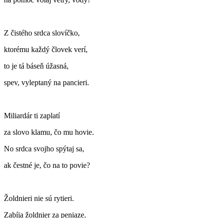
Z čistého srdca slovíčko,
ktorému každý človek verí,
to je tá báseň úžasná,
spev, vyleptaný na pancieri.
Miliardár ti zaplatí
za slovo klamu, čo mu hovie.
No srdca svojho spýtaj sa,
ak čestné je, čo na to povie?
Žoldnieri nie sú rytieri.
Zabíja žoldnier za peniaze.