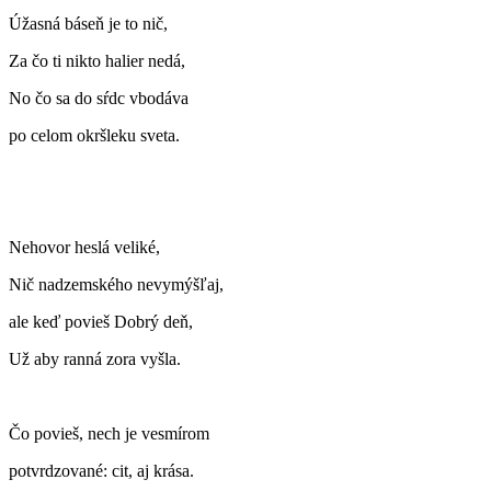
Úžasná báseň je to nič,
Za čo ti nikto halier nedá,
No čo sa do sŕdc vbodáva
po celom okršleku sveta.
Nehovor heslá veliké,
Nič nadzemského nevymýšľaj,
ale keď povieš Dobrý deň,
Už aby ranná zora vyšla.
Čo povieš, nech je vesmírom
potvrdzované: cit, aj krása.