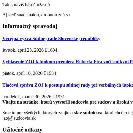
Tak spravíš báseň úžasnú.
Aj keď snáď malou, drobnou zdá sa.
Informačný spravodaj
Verejná výzva Súdnej rade Slovenskej republiky
štvrtok, apríl 23, 2026
1634
Vyhlásenie ZOJ k útokom premiéra Roberta Fica voči sudkyni P
piatok, apríl 10, 2026
1534
Tlačová správa ZOJ k postupu súdnej rady pri verbálnych útok
pondelok, marec 30, 2026
1931
Vitajte na stránke, ktorú vytvorili sudcovia pre sudcov a širokú v
Sme tu pre všetkých, ktorých zaujíma
stav súdnictva
, ktorí chcú o t
zoj@sudcovia.sk
Užitočné odkazy