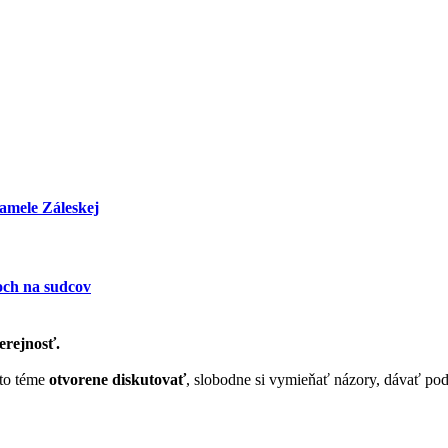
amele Záleskej
och na sudcov
erejnosť.
ejto téme
otvorene diskutovať
, slobodne si vymieňať názory, dávať po