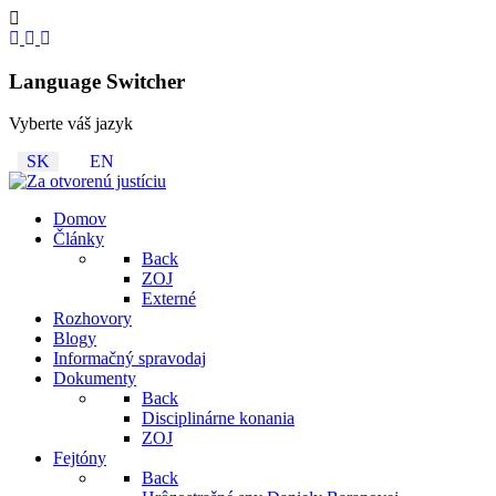
Language Switcher
Vyberte váš jazyk
SK
EN
Domov
Články
Back
ZOJ
Externé
Rozhovory
Blogy
Informačný spravodaj
Dokumenty
Back
Disciplinárne konania
ZOJ
Fejtóny
Back