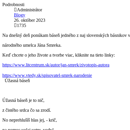
Podrobnosti
Administrátor
Blogy
26. október 2023
1735
Na dnešný deň ponúkam báseň jedného z naj slovenských básnikov vše
národného umelca Jána Smreka.
Keď chcete o jeho živote a tvorbe viac, kliknite na tieto linky:
https://www.litcentrum.sk/autor/jan-smrek/zivotopis-autora
https://www.vtedy.sk/spisovatel-smrek-narodenie
Úžasná báseň
Úžasná báseň je to nič,
z čistého srdca čo sa zrodí.
No neprehlušíš hlas jej, - krič,
na pomoc volaj vetry, vody!