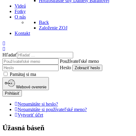
Hrôzostrašné sny Daniely Baranovej
Videá
Fotky
O nás
Back
Založenie ZOJ
Kontakt
Hľadať
Používateľské meno
Heslo
Zobraziť heslo
Pamätaj si ma
Webové overenie
Prihlásiť
Nepamätáte si heslo?
Nepamätáte si používateľské meno?
Vytvoriť účet
Úžasná báseň