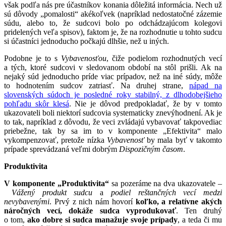
však podľa nás pre účastníkov konania dôležitá informácia. Nech už
sú dôvody „pomalosti“ akékoľvek (napríklad nedostatočné zázemie
súdu, alebo to, že sudcovi bolo po odchádzajúcom kolegovi
pridelených veľa spisov), faktom je, že na rozhodnutie u tohto sudcu
si účastníci jednoducho počkajú dlhšie, než u iných.
Podobne je to s
Vybavenosťou
, čiže podielom rozhodnutých vecí
a tých, ktoré sudcovi v sledovanom období na stôl prišli. Ak na
nejaký súd jednoducho príde viac prípadov, než na iné súdy, môže
to hodnotením sudcov zatriasť. Na druhej strane,
nápad na
slovenských súdoch je posledné roky stabilný, z dlhodobejšieho
pohľadu skôr klesá
. Nie je dôvod predpokladať, že by v tomto
ukazovateli boli niektorí sudcovia systematicky znevýhodnení. Ak je
to tak, napríklad z dôvodu, že veci zvládajú vybavovať takpovediac
priebežne, tak by sa im to v komponente „Efektivita“ malo
vykompenzovať, pretože nízka
Vybavenosť
by mala byť v takomto
prípade sprevádzaná veľmi dobrým
Dispozičným časom
.
Produktivita
V komponente „Produktivita“
sa pozeráme na dva ukazovatele –
Vážený produkt sudcu
a
podiel reštančných vecí medzi
nevybavenými
. Prvý z nich nám hovorí
koľko, a relatívne akých
náročných vecí, dokáže sudca vyprodukovať
. Ten druhý
o tom,
ako dobre si sudca manažuje svoje prípady
, a teda či mu