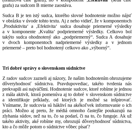
grafu) za sudcom B mierne zaostáva.
Sudca B je ten istý sudca, ktorého slovné hodnotenie možno nájsť
v obrázku v úvode tohto textu. Aj z neho vidieť, že v komponentoch
‚Produktivita‘ a ‚Efektivita‘ sudca dosahuje priemerné výsledky
a v komponente ‚Kvalita‘ podpriemerné výsledky. Celkovo bol
takýto sudca ohodnotený ako „podpriemerný“. Sudca A dosahuje
v dvoch komponentoch nadpriemerné výsledky a v jednom
priemerné – preto bol hodnotený celkovo ako „výborný“.
Tri dobré správy o slovenskom súdnictve
Z radov sudcov zazneli aj názory, že našim hodnotením ohrozujeme
dôveryhodnosť súdnictva. Pravdupovediac, takéto tvrdenia nás
prekvapili asi najväčšmi. Hodnotenie sudcov, ktoré robíme je jednou
z mála aktivít, ktorá pomenúva aj to dobré v slovenskom súdnictve
a identifikuje príklady, od ktorých je možné sa inšpirovať.
Vnímame, že sudcovia sú hákliví na akékoľvek informovanie o ich
práci. Možno aj preto, že médiá omnoho častejšie poukazujú na
zlyhania súdov, než na to, čo sa podarí, či na to, čo funguje. Ak už
takéto aktivity, aké robíme my, ohrozujú dôveryhodnosť súdnictva,
kto a čo môže potom o súdnictve vôbec písať?