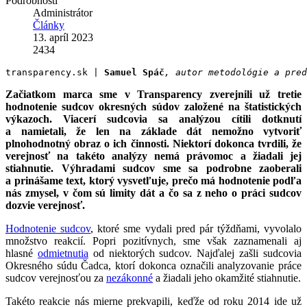
Podrobnosti
Administrátor
Články
13. apríl 2023
2434
transparency.sk | 
Samuel Spáč
, autor metodológie a pred
Začiatkom marca sme v Transparency zverejnili už tretie
hodnotenie sudcov okresných súdov založené na štatistických
výkazoch. Viacerí sudcovia sa analýzou cítili dotknutí
a namietali, že len na základe dát nemožno vytvoriť
plnohodnotný obraz o ich činnosti. Niektorí dokonca tvrdili, že
verejnosť na takéto analýzy nemá právomoc a žiadali jej
stiahnutie. Výhradami sudcov sme sa podrobne zaoberali
a prinášame text, ktorý vysvetľuje, prečo má hodnotenie podľa
nás zmysel, v čom sú limity dát a čo sa z neho o práci sudcov
dozvie verejnosť.
Hodnotenie sudcov
, ktoré sme vydali pred pár týždňami, vyvolalo
množstvo reakcií. Popri pozitívnych, sme však zaznamenali aj
hlasné
odmietnutia
od niektorých sudcov. Najďalej zašli sudcovia
Okresného súdu Čadca, ktorí dokonca označili analyzovanie práce
sudcov verejnosťou za
nezákonné
a žiadali jeho okamžité stiahnutie.
Takéto reakcie nás mierne prekvapili, keďže od roku 2014 ide už