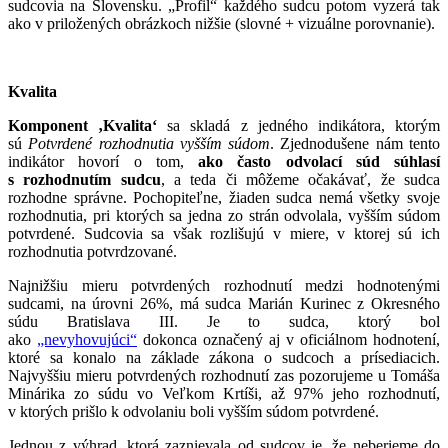
sudcovia na Slovensku. „Profil“ každého sudcu potom vyzerá tak
ako v priložených obrázkoch nižšie (slovné + vizuálne porovnanie).
Kvalita
Komponent ‚Kvalita‘
sa skladá z jedného indikátora, ktorým
sú
Potvrdené rozhodnutia vyšším súdom
. Zjednodušene nám tento
indikátor hovorí o tom,
ako často odvolací súd súhlasí
s rozhodnutím sudcu
, a teda či môžeme očakávať, že sudca
rozhodne správne. Pochopiteľne, žiaden sudca nemá všetky svoje
rozhodnutia, pri ktorých sa jedna zo strán odvolala, vyšším súdom
potvrdené. Sudcovia sa však rozlišujú v miere, v ktorej sú ich
rozhodnutia potvrdzované.
Najnižšiu mieru potvrdených rozhodnutí medzi hodnotenými
sudcami, na úrovni 26%, má sudca Marián Kurinec z Okresného
súdu Bratislava III. Je to sudca, ktorý bol
ako
„nevyhovujúci“
dokonca označený aj v oficiálnom hodnotení,
ktoré sa konalo na základe zákona o sudcoch a prísediacich.
Najvyššiu mieru potvrdených rozhodnutí zas pozorujeme u Tomáša
Minárika zo súdu vo Veľkom Krtíši, až 97% jeho rozhodnutí,
v ktorých prišlo k odvolaniu boli vyšším súdom potvrdené.
Jednou z výhrad, ktorá zaznievala od sudcov je, že neberieme do