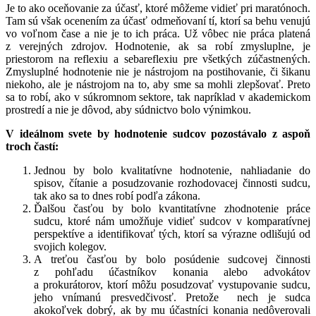
Je to ako oceňovanie za účasť, ktoré môžeme vidieť pri maratónoch.
Tam sú však ocenením za účasť odmeňovaní tí, ktorí sa behu venujú
vo voľnom čase a nie je to ich práca. Už vôbec nie práca platená
z verejných zdrojov. Hodnotenie, ak sa robí zmysluplne, je
priestorom na reflexiu a sebareflexiu pre všetkých zúčastnených.
Zmysluplné hodnotenie nie je nástrojom na postihovanie, či šikanu
niekoho, ale je nástrojom na to, aby sme sa mohli zlepšovať. Preto
sa to robí, ako v súkromnom sektore, tak napríklad v akademickom
prostredí a nie je dôvod, aby súdnictvo bolo výnimkou.
V ideálnom svete by hodnotenie sudcov pozostávalo z aspoň
troch častí:
Jednou by bolo kvalitatívne hodnotenie, nahliadanie do
spisov, čítanie a posudzovanie rozhodovacej činnosti sudcu,
tak ako sa to dnes robí podľa zákona.
Ďalšou časťou by bolo kvantitatívne zhodnotenie práce
sudcu, ktoré nám umožňuje vidieť sudcov v komparatívnej
perspektíve a identifikovať tých, ktorí sa výrazne odlišujú od
svojich kolegov.
A treťou časťou by bolo posúdenie sudcovej činnosti
z pohľadu účastníkov konania alebo advokátov
a prokurátorov, ktorí môžu posudzovať vystupovanie sudcu,
jeho vnímanú presvedčivosť. Pretože nech je sudca
akokoľvek dobrý, ak by mu účastníci konania nedôverovali