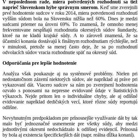
V neposlednom rade, miera potvrdených rozhodnutí sa tiež
naprieč Slovenskom hýbe správnym smerom
. Keď sme zverejnili
prvé hodnotenie sudcov v roku 2014, miera potvrdenosti rozhodnutí
vyšším súdom bola na Slovensku nižšia než 60%. Dnes je medzi
sudcami priemer na úrovni 69%. To znamená, že omnoho menej
frekventovane nespĺňajú rozhodnutia okresných súdov štandardy,
ktoré na ne kladú krajské súdy. A to zároveň znamená, že sa
účastníci konania dostávajú k finálnym rozhodnutiam rýchlejšie, než
v minulosti, pretože sa menej často deje, že sa po rozhodnutí
odvolacích súdov vracia rozhodnutie späť na okresný súd.
Odporúčania pre lepšie hodnotenie
Analýza však poukazuje aj na systémové problémy. Nielen pri
nedostatočnom zázemí niektorých súdov, ale napríklad aj práve pri
vykazovaní dát. Viacero sudcov sa nám po zverejnení hodnotenia
ozvalo s ponosami na nepresne evidované údaje v štatistických
výkazoch. Nejde pritom len o individuálne chyby, ale aj odlišné
evidovanie napríklad dedičských vecí, ktoré rôzne súdy reportujú
odlišne.
Nevyhnutným predpokladom pre prínosnejšie využívanie dát by tak
malo byť jednoznačné usmernenie pre všetky súdy, aby medzi
jednotlivými okresmi nedochádzalo k odlišnej evidencií. Prínosná
by bola aj existencia špecifickejších dát (napr. reálna dĺžka konaní).