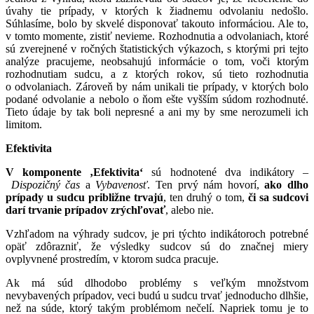
úvahy tie prípady, v ktorých k žiadnemu odvolaniu nedošlo.
Súhlasíme, bolo by skvelé disponovať takouto informáciou. Ale to,
v tomto momente, zistiť nevieme. Rozhodnutia a odvolaniach, ktoré
sú zverejnené v ročných štatistických výkazoch, s ktorými pri tejto
analýze pracujeme, neobsahujú informácie o tom, voči ktorým
rozhodnutiam sudcu, a z ktorých rokov, sú tieto rozhodnutia
o odvolaniach. Zároveň by nám unikali tie prípady, v ktorých bolo
podané odvolanie a nebolo o ňom ešte vyšším súdom rozhodnuté.
Tieto údaje by tak boli nepresné a ani my by sme nerozumeli ich
limitom.
Efektivita
V komponente ‚Efektivita‘
sú hodnotené dva indikátory –
Dispozičný čas
a
Vybavenosť
. Ten prvý nám hovorí,
ako dlho
prípady u sudcu približne trvajú
, ten druhý o tom,
či sa sudcovi
darí trvanie prípadov zrýchľovať
, alebo nie.
Vzhľadom na výhrady sudcov, je pri týchto indikátoroch potrebné
opäť zdôrazniť, že výsledky sudcov sú do značnej miery
ovplyvnené prostredím, v ktorom sudca pracuje.
Ak má súd dlhodobo problémy s veľkým množstvom
nevybavených prípadov, veci budú u sudcu trvať jednoducho dlhšie,
než na súde, ktorý takým problémom nečelí. Napriek tomu je to