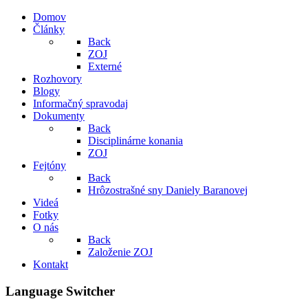
Domov
Články
Back
ZOJ
Externé
Rozhovory
Blogy
Informačný spravodaj
Dokumenty
Back
Disciplinárne konania
ZOJ
Fejtóny
Back
Hrôzostrašné sny Daniely Baranovej
Videá
Fotky
O nás
Back
Založenie ZOJ
Kontakt
Language Switcher