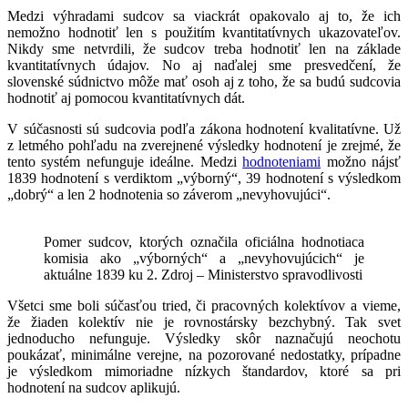
Medzi výhradami sudcov sa viackrát opakovalo aj to, že ich
nemožno hodnotiť len s použitím kvantitatívnych ukazovateľov.
Nikdy sme netvrdili, že sudcov treba hodnotiť len na základe
kvantitatívnych údajov. No aj naďalej sme presvedčení, že
slovenské súdnictvo môže mať osoh aj z toho, že sa budú sudcovia
hodnotiť aj pomocou kvantitatívnych dát.
V súčasnosti sú sudcovia podľa zákona hodnotení kvalitatívne. Už
z letmého pohľadu na zverejnené výsledky hodnotení je zrejmé, že
tento systém nefunguje ideálne. Medzi
hodnoteniami
možno nájsť
1839 hodnotení s verdiktom „výborný“, 39 hodnotení s výsledkom
„dobrý“ a len 2 hodnotenia so záverom „nevyhovujúci“.
Pomer sudcov, ktorých označila oficiálna hodnotiaca
komisia ako „výborných“ a „nevyhovujúcich“ je
aktuálne 1839 ku 2. Zdroj – Ministerstvo spravodlivosti
Všetci sme boli súčasťou tried, či pracovných kolektívov a vieme,
že žiaden kolektív nie je rovnostársky bezchybný. Tak svet
jednoducho nefunguje. Výsledky skôr naznačujú neochotu
poukázať, minimálne verejne, na pozorované nedostatky, prípadne
je výsledkom mimoriadne nízkych štandardov, ktoré sa pri
hodnotení na sudcov aplikujú.