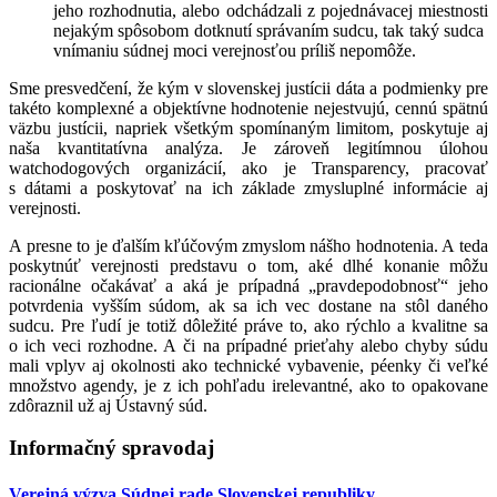
jeho rozhodnutia, alebo odchádzali z pojednávacej miestnosti
nejakým spôsobom dotknutí správaním sudcu, tak taký sudca
vnímaniu súdnej moci verejnosťou príliš nepomôže.
Sme presvedčení, že kým v slovenskej justícii dáta a podmienky pre
takéto komplexné a objektívne hodnotenie nejestvujú, cennú spätnú
väzbu justícii, napriek všetkým spomínaným limitom, poskytuje aj
naša kvantitatívna analýza. Je zároveň legitímnou úlohou
watchodogových organizácií, ako je Transparency, pracovať
s dátami a poskytovať na ich základe zmysluplné informácie aj
verejnosti.
A presne to je ďalším kľúčovým zmyslom nášho hodnotenia. A teda
poskytnúť verejnosti predstavu o tom, aké dlhé konanie môžu
racionálne očakávať a aká je prípadná „pravdepodobnosť“ jeho
potvrdenia vyšším súdom, ak sa ich vec dostane na stôl daného
sudcu. Pre ľudí je totiž dôležité práve to, ako rýchlo a kvalitne sa
o ich veci rozhodne. A či na prípadné prieťahy alebo chyby súdu
mali vplyv aj okolnosti ako technické vybavenie, péenky či veľké
množstvo agendy, je z ich pohľadu irelevantné, ako to opakovane
zdôraznil už aj Ústavný súd.
Informačný spravodaj
Verejná výzva Súdnej rade Slovenskej republiky