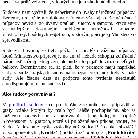
neostáva príliš veľa vecí, v ktorých nie je rozhodnuté dlhodobo.
Sudcovia nám vyčítali, že neberieme do úvahy náročnosť prípadov.
Berieme, no určite nie dokonale. Vieme však aj to, že náročnosť
prípadov nevedia do úvahy brať ani sudcovia samotní. Pracujeme
s najlepším dostupným priblížením náročnosti prípadov
v jednotlivých súdnych registroch, s ktorým pracuje aj Ministerstvo
spravodlivosti.
Sudcovia hovoria, že treba počkať na analýzu váženia prípadov,
ktorú Ministerstvo pripravuje, no ani tá nebude schopná zohľadniť
náročnosť každej jednej veci, ale bude ich spájať do zrozumiteľných
balíkov. Domnievame sa, že platí, že v priemere majú napríklad
súdy v sídle krajských súdov náročnejšie veci, než trebárs malé
súdy. Ale žiadne dáta na podporu tohto tvrdenia neexistujú
a nedisponujú nimi ani sudcovia.
Ako sudcov porovnávať?
V
profiloch sudcov
sme pre lepšiu zrozumiteľnosť pripravili aj
grafy, vďaka ktorým by malo byť ľahšie pochopiteľné, ako sa
každému sudcovi darí v porovnaní s jeho kolegami naprieč
Slovenskom. V grafoch, ktoré sú priložené ako príklad, vidieť, že
Sudca A dosahuje lepšie výsledky než Sudca B. To platí obzvlášť
v komponentoch ‚
Kvalita
‘ (modrá časť grafu) a ‚
Produktivita
‘
(oranžová časť grafu), no v komponente ‚
Efektivita
‘ (šedá časť