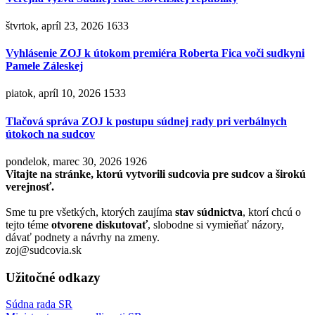
štvrtok, apríl 23, 2026
1633
Vyhlásenie ZOJ k útokom premiéra Roberta Fica voči sudkyni
Pamele Záleskej
piatok, apríl 10, 2026
1533
Tlačová správa ZOJ k postupu súdnej rady pri verbálnych
útokoch na sudcov
pondelok, marec 30, 2026
1926
Vitajte na stránke, ktorú vytvorili sudcovia pre sudcov a širokú
verejnosť.
Sme tu pre všetkých, ktorých zaujíma
stav súdnictva
, ktorí chcú o
tejto téme
otvorene diskutovať
, slobodne si vymieňať názory,
dávať podnety a návrhy na zmeny.
zoj@sudcovia.sk
Užitočné odkazy
Súdna rada SR