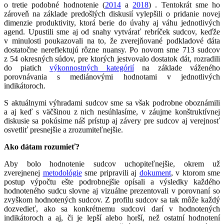
o tretie podobné hodnotenie (
2014
a
2018
) . Tentokrát sme ho
zároveň na základe predošlých diskusií vylepšili o pridanie novej
dimenzie produktivity, ktorá berie do úvahy aj váhu jednotlivých
agend. Upustili sme aj od snahy vytvárať rebríček sudcov, keďže
v minulosti poukazovali na to, že zverejňované podkladové dáta
dostatočne nereflektujú rôzne nuansy. Po novom sme 713 sudcov
z 54 okresných súdov, pre ktorých jestvovalo dostatok dát, rozradili
do piatich
výkonnostných kategórií
na základe váženého
porovnávania s mediánovými hodnotami v jednotlivých
indikátoroch.
S aktuálnymi výhradami sudcov sme sa však podrobne oboznámili
a aj keď s väčšinou z nich nesúhlasíme, v záujme konštruktívnej
diskusie sa pokúsime náš prístup aj závery pre sudcov aj verejnosť
osvetliť presnejšie a zrozumiteľnejšie.
Ako dátam rozumieť?
Aby bolo hodnotenie sudcov uchopiteľnejšie, okrem už
zverejnenej
metodológie
sme pripravili aj
dokument
, v ktorom sme
postup výpočtu ešte podrobnejšie opísali a výsledky každého
hodnoteného sudcu slovne aj vizuálne prezentovali v porovnaní so
zvyškom hodnotených sudcov. Z profilu sudcov sa tak môže každý
dozvedieť, ako sa konkrétnemu sudcovi darí v hodnotených
indikátoroch a aj, či je lepší alebo horší, než ostatní hodnotení