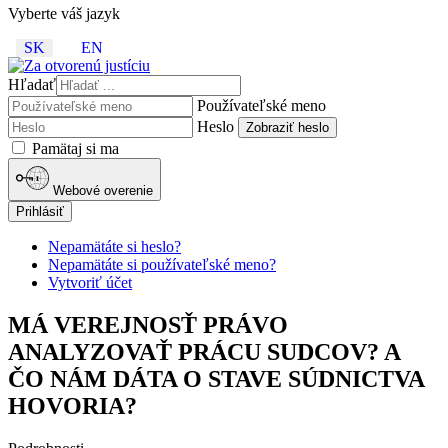
Vyberte váš jazyk
SK
EN
Hľadať
Používateľské meno
Heslo
Zobraziť heslo
Pamätaj si ma
Webové overenie
Prihlásiť
Nepamätáte si heslo?
Nepamätáte si používateľské meno?
Vytvoriť účet
MÁ VEREJNOSŤ PRÁVO
ANALYZOVAŤ PRÁCU SUDCOV? A
ČO NÁM DÁTA O STAVE SÚDNICTVA
HOVORIA?