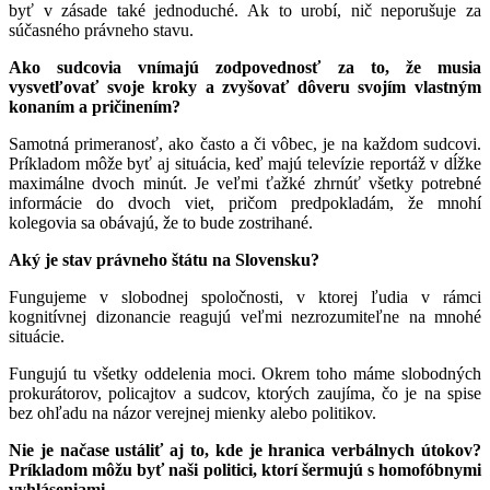
byť v zásade také jednoduché. Ak to urobí, nič neporušuje za
súčasného právneho stavu.
Ako sudcovia vnímajú zodpovednosť za to, že musia
vysvetľovať svoje kroky a zvyšovať dôveru svojím vlastným
konaním a pričinením?
Samotná primeranosť, ako často a či vôbec, je na každom sudcovi.
Príkladom môže byť aj situácia, keď majú televízie reportáž v dĺžke
maximálne dvoch minút. Je veľmi ťažké zhrnúť všetky potrebné
informácie do dvoch viet, pričom predpokladám, že mnohí
kolegovia sa obávajú, že to bude zostrihané.
Aký je stav právneho štátu na Slovensku?
Fungujeme v slobodnej spoločnosti, v ktorej ľudia v rámci
kognitívnej dizonancie reagujú veľmi nezrozumiteľne na mnohé
situácie.
Fungujú tu všetky oddelenia moci. Okrem toho máme slobodných
prokurátorov, policajtov a sudcov, ktorých zaujíma, čo je na spise
bez ohľadu na názor verejnej mienky alebo politikov.
Nie je načase ustáliť aj to, kde je hranica verbálnych útokov?
Príkladom môžu byť naši politici, ktorí šermujú s homofóbnymi
vyhláseniami.