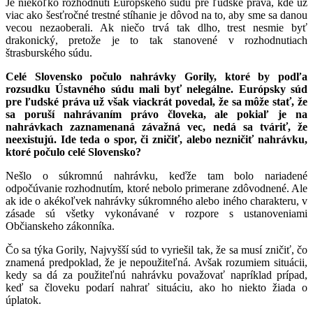
Je niekoľko rozhodnutí Európskeho súdu pre ľudské práva, kde už
viac ako šesťročné trestné stíhanie je dôvod na to, aby sme sa danou
vecou nezaoberali. Ak niečo trvá tak dlho, trest nesmie byť
drakonický, pretože je to tak stanovené v rozhodnutiach
štrasburského súdu.
Celé Slovensko počulo nahrávky Gorily, ktoré by podľa
rozsudku Ústavného súdu mali byť nelegálne. Európsky súd
pre ľudské práva už však viackrát povedal, že sa môže stať, že
sa poruší nahrávaním právo človeka, ale pokiaľ je na
nahrávkach zaznamenaná závažná vec, nedá sa tváriť, že
neexistujú. Ide teda o spor, či zničiť, alebo nezničiť nahrávku,
ktoré počulo celé Slovensko?
Nešlo o súkromnú nahrávku, keďže tam bolo nariadené
odpočúvanie rozhodnutím, ktoré nebolo primerane zdôvodnené. Ale
ak ide o akékoľvek nahrávky súkromného alebo iného charakteru, v
zásade sú všetky vykonávané v rozpore s ustanoveniami
Občianskeho zákonníka.
Čo sa týka Gorily, Najvyšší súd to vyriešil tak, že sa musí zničiť, čo
znamená predpoklad, že je nepoužiteľná. Avšak rozumiem situácii,
kedy sa dá za použiteľnú nahrávku považovať napríklad prípad,
keď sa človeku podarí nahrať situáciu, ako ho niekto žiada o
úplatok.