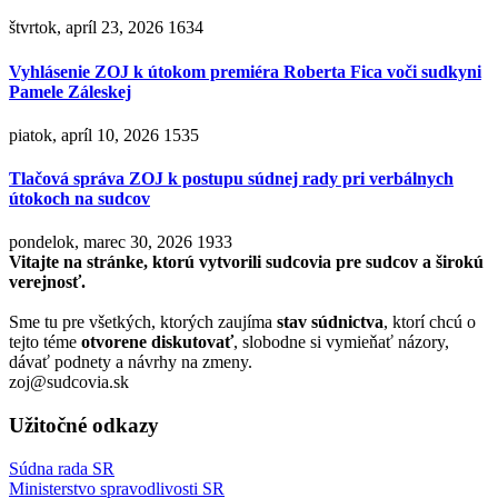
štvrtok, apríl 23, 2026
1634
Vyhlásenie ZOJ k útokom premiéra Roberta Fica voči sudkyni
Pamele Záleskej
piatok, apríl 10, 2026
1535
Tlačová správa ZOJ k postupu súdnej rady pri verbálnych
útokoch na sudcov
pondelok, marec 30, 2026
1933
Vitajte na stránke, ktorú vytvorili sudcovia pre sudcov a širokú
verejnosť.
Sme tu pre všetkých, ktorých zaujíma
stav súdnictva
, ktorí chcú o
tejto téme
otvorene diskutovať
, slobodne si vymieňať názory,
dávať podnety a návrhy na zmeny.
zoj@sudcovia.sk
Užitočné odkazy
Súdna rada SR
Ministerstvo spravodlivosti SR