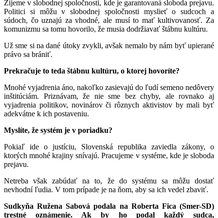
Žijeme v slobodnej spoločnosti, kde je garantovaná sloboda prejavu.
Politici si môžu v slobodnej spoločnosti myslieť o sudcoch a
súdoch, čo uznajú za vhodné, ale musí to mať kultivovanosť. Za
komunizmu sa tomu hovorilo, že musia dodržiavať štábnu kultúru.
Už sme si na dané útoky zvykli, avšak nemalo by nám byť upierané
právo sa brániť.
Prekračuje to teda štábnu kultúru, o ktorej hovoríte?
Mnohé vyjadrenia áno, nakoľko zasievajú do ľudí semeno nedôvery
inštitúciám. Priznávam, že nie sme bez chyby, ale rovnako aj
vyjadrenia politikov, novinárov či rôznych aktivistov by mali byť
adekvátne k ich postaveniu.
Myslíte, že systém je v poriadku?
Pokiaľ ide o justíciu, Slovenská republika zaviedla zákony, o
ktorých mnohé krajiny snívajú. Pracujeme v systéme, kde je sloboda
prejavu.
Netreba však zabúdať na to, že do systému sa môžu dostať
nevhodní ľudia. V tom prípade je na ňom, aby sa ich vedel zbaviť.
Sudkyňa Ružena Sabová podala na Roberta Fica (Smer-SD)
trestné oznámenie. Ak by ho podal každý sudca,