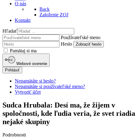
O nás
Back
Založenie ZOJ
Kontakt
Hľadať
Používateľské meno
Heslo
Zobraziť heslo
Pamätaj si ma
Webové overenie
Prihlásiť
Nepamätáte si heslo?
Nepamätáte si používateľské meno?
Vytvoriť účet
Sudca Hrubala: Desí ma, že žijem v
spoločnosti, kde ľudia veria, že svet riadia
nejaké skupiny
Podrobnosti