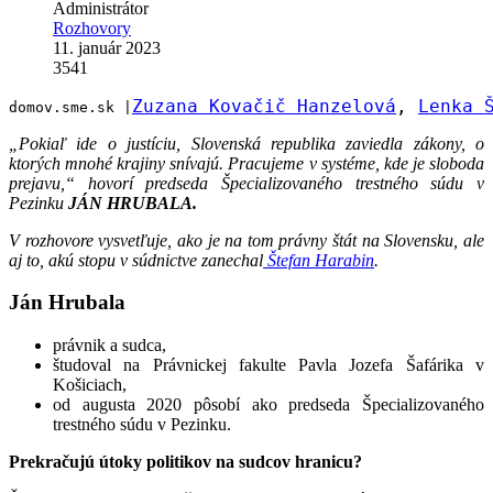
Administrátor
Rozhovory
11. január 2023
3541
Zuzana Kovačič Hanzelová
,
Lenka 
domov.sme.sk |
„Pokiaľ ide o justíciu, Slovenská republika zaviedla zákony, o
ktorých mnohé krajiny snívajú. Pracujeme v systéme, kde je sloboda
prejavu,“ hovorí predseda Špecializovaného trestného súdu v
Pezinku
JÁN HRUBALA.
V rozhovore vysvetľuje, ako je na tom právny štát na Slovensku, ale
aj to, akú stopu v súdnictve zanechal
Štefan Harabin
.
Ján Hrubala
právnik a sudca,
študoval na Právnickej fakulte Pavla Jozefa Šafárika v
Košiciach,
od augusta 2020 pôsobí ako predseda Špecializovaného
trestného súdu v Pezinku.
Prekračujú útoky politikov na sudcov hranicu?