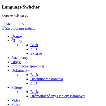
Language Switcher
Vyberte váš jazyk
SK
EN
Domov
Články
Back
ZOJ
Externé
Rozhovory
Blogy
Informačný spravodaj
Dokumenty
Back
Disciplinárne konania
ZOJ
Fejtóny
Back
Hrôzostrašné sny Daniely Baranovej
Videá
Fotky