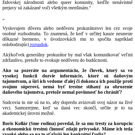
židovskej národnosti alebo queer komunity, keďže nenávistné
prejavy sú zakázané voči všetkým menšinám.“
„
Vyslovujem dôveru alebo nedôveru prokurátorovi len cez svoje
osobné rozhodnutia. To znamená, že keď v určitej kauze neunesie
dôkazné bremeno, v úvodzovkách mu to spočíta napríklad
oslobodzujúci
rozsudok
.
Akýkoľvek generálny prokurátor by mal však komunikovať veľmi
zdržanlivo, pretože to evokuje nedôveru do budúcnosti.
Ako sa pozeráte na argumentáciu, že človek, ktorý sa vo
vysokej funkcii dozvie informácie, ktoré sú daňovým
tajomstvom, a šíri ich vedome ďalej či dokonca ich použije proti
svojmu súperovi, nemá byť trestne stíhaný za ohrozenie
daňového tajomstva, pretože nemal povinnosť ho chrániť?
Sudcovia tu nie sú na to, aby dopredu avizovali svoj názor na živé
veci. Samozrejme, keď sa daná vec skončí, určite je to na
akademickej úrovni možné.
Boris Kollár (Sme rodina) povedal, že sa mu tresty za korupciu
a ekonomickú trestnú činnosť zdajú privysoké. Máme ich teda
vysoké alebo sa na to sťažujú len konkrétni ľudia?