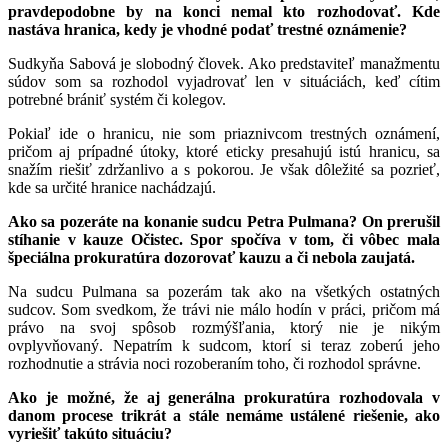
pravdepodobne by na konci nemal kto rozhodovať. Kde
nastáva hranica, kedy je vhodné podať trestné oznámenie?
Sudkyňa Sabová je slobodný človek. Ako predstaviteľ manažmentu
súdov som sa rozhodol vyjadrovať len v situáciách, keď cítim
potrebné brániť systém či kolegov.
Pokiaľ ide o hranicu, nie som priaznivcom trestných oznámení,
pričom aj prípadné útoky, ktoré eticky presahujú istú hranicu, sa
snažím riešiť zdržanlivo a s pokorou. Je však dôležité sa pozrieť,
kde sa určité hranice nachádzajú.
Ako sa pozeráte na konanie sudcu Petra Pulmana? On prerušil
stíhanie v kauze Očistec. Spor spočíva v tom, či vôbec mala
špeciálna prokuratúra dozorovať kauzu a či nebola zaujatá.
Na sudcu Pulmana sa pozerám tak ako na všetkých ostatných
sudcov. Som svedkom, že trávi nie málo hodín v práci, pričom má
právo na svoj spôsob rozmýšľania, ktorý nie je nikým
ovplyvňovaný. Nepatrím k sudcom, ktorí si teraz zoberú jeho
rozhodnutie a strávia noci rozoberaním toho, či rozhodol správne.
Ako je možné, že aj generálna prokuratúra rozhodovala v
danom procese trikrát a stále nemáme ustálené riešenie, ako
vyriešiť takúto situáciu?