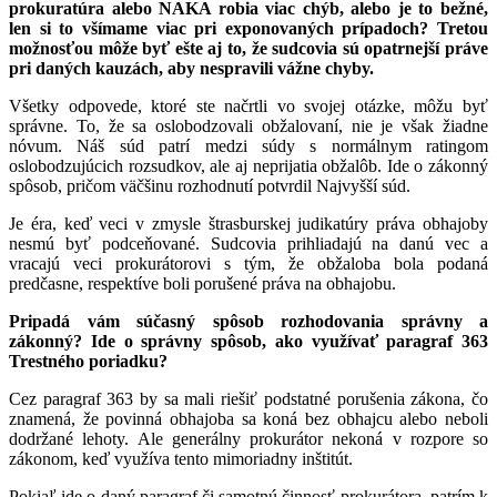
prokuratúra alebo NAKA robia viac chýb, alebo je to bežné,
len si to všímame viac pri exponovaných prípadoch? Tretou
možnosťou môže byť ešte aj to, že sudcovia sú opatrnejší práve
pri daných kauzách, aby nespravili vážne chyby.
Všetky odpovede, ktoré ste načrtli vo svojej otázke, môžu byť
správne. To, že sa oslobodzovali obžalovaní, nie je však žiadne
nóvum. Náš súd patrí medzi súdy s normálnym ratingom
oslobodzujúcich rozsudkov, ale aj neprijatia obžalôb. Ide o zákonný
spôsob, pričom väčšinu rozhodnutí potvrdil Najvyšší súd.
Je éra, keď veci v zmysle štrasburskej judikatúry práva obhajoby
nesmú byť podceňované. Sudcovia prihliadajú na danú vec a
vracajú veci prokurátorovi s tým, že obžaloba bola podaná
predčasne, respektíve boli porušené práva na obhajobu.
Pripadá vám súčasný spôsob rozhodovania správny a
zákonný? Ide o správny spôsob, ako využívať paragraf 363
Trestného poriadku?
Cez paragraf 363 by sa mali riešiť podstatné porušenia zákona, čo
znamená, že povinná obhajoba sa koná bez obhajcu alebo neboli
dodržané lehoty. Ale generálny prokurátor nekoná v rozpore so
zákonom, keď využíva tento mimoriadny inštitút.
Pokiaľ ide o daný paragraf či samotnú činnosť prokurátora, patrím k