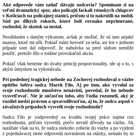
Aké odpovede vám zatiaľ dávajú sudcovia? Spomínam si na
veľmi dramatický spor, ako policajti fackali rómskych chlapcov
v Košiciach na policajnej stanici, pričom si to nakrútili na mobil.
Súd po dlhých rokoch, ktoré boli rovnako neprimerané,
rozhodol, že skutok sa nestal.
Nesúhlasím s daným výkonom, avšak je možné, že sú tam nejaké
nuansy, ktoré mi ušli. Pokiaľ mám hovoriť za seba, asi len v jednom
prípade som dal odpoveď, že nahrávka sa pred súdom nemôže
použiť, pretože išlo o totálne provokačnú akciu.
Pokiaľ však berieme do úvahy princíp proporcionality, ide aj o to, s
akým úmyslom sa vykonávala.
Pri poslednej tragickej nehode na Zochovej rozhodoval o väzbe
opitého šoféra sudca Marek Filo. Aj po tom, ako vyvolal za
svoje rozhodnutie množstvo nenávisti, povedal, že ho nebude
vysvetľovať. Nie je súčasťou toho, aby ľudia rozumeli, aký je
rozdiel medzi právom a spravodlivosťou, aj to, že sudca aspoň v
závažných prípadoch vysvetlí svoje rozhodnutie?
Sudca Filo je zodpovedný za kvalitu svojej práce najmä cez
rozhodnutia, pričom vysvetlil, prečo nevidí dôvody na väzbu. Ak
narážate však na to, že sudca niekoho zoberie do väzby a po vyjdení
z pojednávacej siene odpovedá novinárom na otázky, nemalo by to