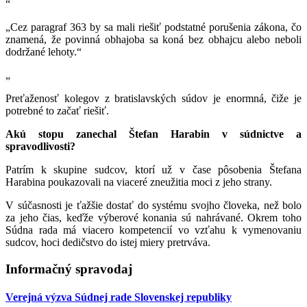
“
„Cez paragraf 363 by sa mali riešiť podstatné porušenia zákona, čo
znamená, že povinná obhajoba sa koná bez obhajcu alebo neboli
dodržané lehoty.“
„
Preťaženosť kolegov z bratislavských súdov je enormná, čiže je
potrebné to začať riešiť.
Akú stopu zanechal Štefan Harabin v súdnictve a
spravodlivosti?
Patrím k skupine sudcov, ktorí už v čase pôsobenia Štefana
Harabina poukazovali na viaceré zneužitia moci z jeho strany.
V súčasnosti je ťažšie dostať do systému svojho človeka, než bolo
za jeho čias, keďže výberové konania sú nahrávané. Okrem toho
Súdna rada má viacero kompetencií vo vzťahu k vymenovaniu
sudcov, hoci dedičstvo do istej miery pretrváva.
Informačný spravodaj
Verejná výzva Súdnej rade Slovenskej republiky