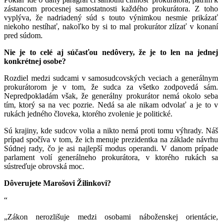
zástancom procesnej samostatnosti každého prokurátora. Z toho
vyplýva, že nadriadený súd s touto výnimkou nesmie prikázať
niekoho nestíhať, nakoľko by si to mal prokurátor zlízať v konaní
pred súdom.
Nie je to celé aj súčasťou nedôvery, že je to len na jednej
konkrétnej osobe?
Rozdiel medzi sudcami v samosudcovských veciach a generálnym
prokurátorom je v tom, že sudca za všetko zodpovedá sám.
Nepredpokladám však, že generálny prokurátor nemá okolo seba
tím, ktorý sa na vec pozrie. Nedá sa ale nikam odvolať a je to v
rukách jedného človeka, ktorého zvolenie je politické.
Sú krajiny, kde sudcov volia a nikto nemá proti tomu výhrady. Náš
prípad spočíva v tom, že ich menuje prezidentka na základe návrhu
Súdnej rady, čo je asi najlepší modus operandi. V danom prípade
parlament volí generálneho prokurátora, v ktorého rukách sa
sústreďuje obrovská moc.
Dôverujete Marošovi Žilinkovi?
“
„Zákon nerozlišuje medzi osobami náboženskej orientácie,