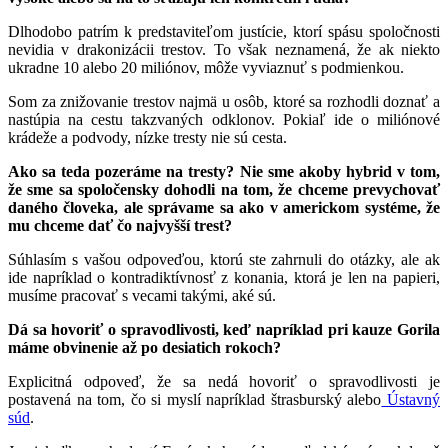
Dlhodobo patrím k predstaviteľom justície, ktorí spásu spoločnosti
nevidia v drakonizácii trestov. To však neznamená, že ak niekto
ukradne 10 alebo 20 miliónov, môže vyviaznuť s podmienkou.
Som za znižovanie trestov najmä u osôb, ktoré sa rozhodli doznať a
nastúpia na cestu takzvaných odklonov. Pokiaľ ide o miliónové
krádeže a podvody, nízke tresty nie sú cesta.
Ako sa teda pozeráme na tresty? Nie sme akoby hybrid v tom,
že sme sa spoločensky dohodli na tom, že chceme prevychovať
daného človeka, ale správame sa ako v americkom systéme, že
mu chceme dať čo najvyšší trest?
Súhlasím s vašou odpoveďou, ktorú ste zahrnuli do otázky, ale ak
ide napríklad o kontradiktívnosť z konania, ktorá je len na papieri,
musíme pracovať s vecami takými, aké sú.
Dá sa hovoriť o spravodlivosti, keď napríklad pri kauze Gorila
máme obvinenie až po desiatich rokoch?
Explicitná odpoveď, že sa nedá hovoriť o spravodlivosti je
postavená na tom, čo si myslí napríklad štrasburský alebo
Ústavný
súd
.