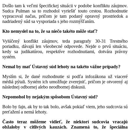
Došlo tam k veľmi špecifickej situácii v podobe konfliktu záujmov.
Sudca Pulman sa to rozhodol vyriešiť touto cestou. Rozhodnutie
vypracoval načas, pričom je tam podaný opravný prostriedok a
nadriadený súd sa vysporiada s jeho rozmýšľaním.
Kto nemyslel na to, že sa niečo takéto môže stať?
Vylúčený konflikt záujmov, teda paragrafy 30-31 Trestného
poriadku, dávajú len všeobecné odpovede. Nejde o prvú situáciu,
kedy sa judikatúrou, respektíve rozhodnutiami, dotvára právny
systém.
Nemal by mať Ústavný súd lehoty na takéto vážne prípady?
Myslím si, že dané rozhodnutie si podľa infozákona už viaceré
médiá pýtali. Systém ich umožňuje zverejniť, pričom je otvorený aj
následnej odbornej alebo neodbornej diskusii.
Nepomohol by nejakým spôsobom Ústavný súd?
Bolo by fajn, ak by to tak bolo, avšak pokiaľ viem, jeho sudcovia sú
preťažení a nemá lehoty.
Často teraz môžeme vidieť, že niektorí sudcovia vracajú
obžaloby v citlivých kauzách. Znamená to, že špeciálna