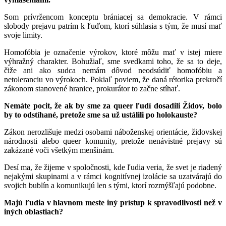
Som prívržencom konceptu brániacej sa demokracie. V rámci
slobody prejavu patrím k ľuďom, ktorí súhlasia s tým, že musí mať
svoje limity.
Homofóbia je označenie výrokov, ktoré môžu mať v istej miere
výhražný charakter. Bohužiaľ, sme svedkami toho, že sa to deje,
čiže ani ako sudca nemám dôvod neodsúdiť homofóbiu a
netoleranciu vo výrokoch. Pokiaľ poviem, že daná rétorika prekročí
zákonom stanovené hranice, prokurátor to začne stíhať.
Nemáte pocit, že ak by sme za queer ľudí dosadili Židov, bolo
by to odstíhané, pretože sme sa už ustálili po holokauste?
Zákon nerozlišuje medzi osobami náboženskej orientácie, židovskej
národnosti alebo queer komunity, pretože nenávistné prejavy sú
zakázané voči všetkým menšinám.
Desí ma, že žijeme v spoločnosti, kde ľudia veria, že svet je riadený
nejakými skupinami a v rámci kognitívnej izolácie sa uzatvárajú do
svojich bublín a komunikujú len s tými, ktorí rozmýšľajú podobne.
Majú ľudia v hlavnom meste iný prístup k spravodlivosti než v
iných oblastiach?