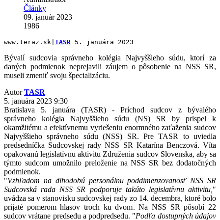
Články
09. január 2023
1986
www.teraz.sk|
TASR
5. januára 2023
Bývalí sudcovia správneho kolégia Najvyššieho súdu, ktorí za
daných podmienok neprejavili záujem o pôsobenie na NSS SR,
museli zmeniť svoju špecializáciu.
Autor
TASR
5. januára 2023 9:30
Bratislava 5. januára (TASR) - Príchod sudcov z bývalého
správneho kolégia Najvyššieho súdu (NS) SR by prispel k
okamžitému a efektívnemu vyriešeniu enormného zaťaženia sudcov
Najvyššieho správneho súdu (NSS) SR. Pre TASR to uviedla
predsedníčka Sudcovskej rady NSS SR Katarína Benczová. Víta
opakovanú legislatívnu aktivitu Združenia sudcov Slovenska, aby sa
týmto sudcom umožnilo preloženie na NSS SR bez dodatočných
podmienok.
"
Vzhľadom na dlhodobú personálnu poddimenzovanosť NSS SR
Sudcovská rada NSS SR podporuje takúto legislatívnu aktivitu,
"
uvádza sa v stanovisku sudcovskej rady zo 14. decembra, ktoré bolo
prijaté pomerom hlasov troch ku dvom. Na NSS SR pôsobí 22
sudcov vrátane predsedu a podpredsedu. "
Podľa dostupných údajov