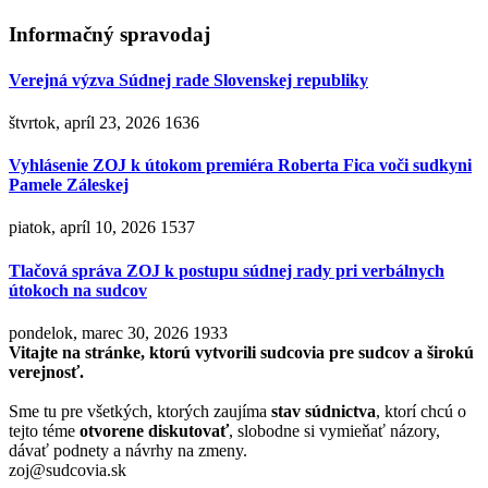
Informačný spravodaj
Verejná výzva Súdnej rade Slovenskej republiky
štvrtok, apríl 23, 2026
1636
Vyhlásenie ZOJ k útokom premiéra Roberta Fica voči sudkyni
Pamele Záleskej
piatok, apríl 10, 2026
1537
Tlačová správa ZOJ k postupu súdnej rady pri verbálnych
útokoch na sudcov
pondelok, marec 30, 2026
1933
Vitajte na stránke, ktorú vytvorili sudcovia pre sudcov a širokú
verejnosť.
Sme tu pre všetkých, ktorých zaujíma
stav súdnictva
, ktorí chcú o
tejto téme
otvorene diskutovať
, slobodne si vymieňať názory,
dávať podnety a návrhy na zmeny.
zoj@sudcovia.sk