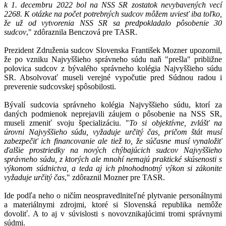
k 1. decembru 2022 bol na NSS SR zostatok nevybavených vecí
2268. K otázke na počet potrebných sudcov môžem uviesť iba toľko,
že už od vytvorenia NSS SR sa predpokladalo pôsobenie 30
sudcov
," zdôraznila Benczová pre TASR.
Prezident Združenia sudcov Slovenska František Mozner upozornil,
že po vzniku Najvyššieho správneho súdu naň "prešla" približne
polovica sudcov z bývalého správneho kolégia Najvyššieho súdu
SR. Absolvovať museli verejné vypočutie pred Súdnou radou i
preverenie sudcovskej spôsobilosti.
Bývalí sudcovia správneho kolégia Najvyššieho súdu, ktorí za
daných podmienok neprejavili záujem o pôsobenie na NSS SR,
museli zmeniť svoju špecializáciu. "
To si objektívne, zvlášť na
úrovni Najvyššieho súdu, vyžaduje určitý čas, pričom štát musí
zabezpečiť ich financovanie ale tiež to, že súčasne musí vynaložiť
ďalšie prostriedky na nových chýbajúcich sudcov Najvyššieho
správneho súdu, z ktorých ale mnohí nemajú praktické skúsenosti s
výkonom súdnictva, a teda aj ich plnohodnotný výkon si zákonite
vyžaduje určitý čas
," zdôraznil Mozner pre TASR.
Ide podľa neho o ničím neospravedlniteľné plytvanie personálnymi
a materiálnymi zdrojmi, ktoré si Slovenská republika nemôže
dovoliť. A to aj v súvislosti s novovznikajúcimi tromi správnymi
súdmi.