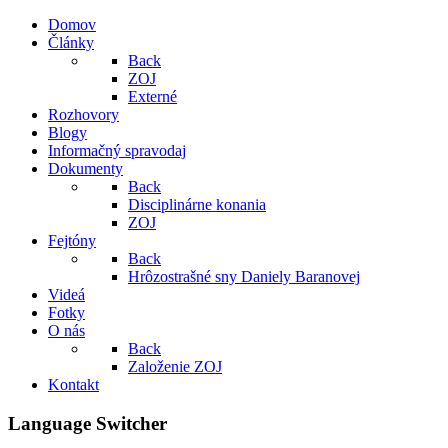
Domov
Články
Back
ZOJ
Externé
Rozhovory
Blogy
Informačný spravodaj
Dokumenty
Back
Disciplinárne konania
ZOJ
Fejtóny
Back
Hrôzostrašné sny Daniely Baranovej
Videá
Fotky
O nás
Back
Založenie ZOJ
Kontakt
Language Switcher