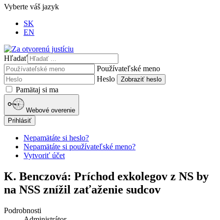
Vyberte váš jazyk
SK
EN
Hľadať
Používateľské meno
Heslo
Zobraziť heslo
Pamätaj si ma
Webové overenie
Prihlásiť
Nepamätáte si heslo?
Nepamätáte si používateľské meno?
Vytvoriť účet
K. Benczová: Príchod exkolegov z NS by
na NSS znížil zaťaženie sudcov
Podrobnosti
Administrátor