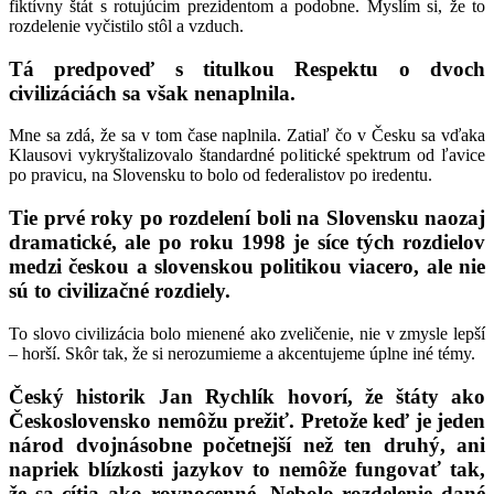
fiktívny štát s rotujúcim prezidentom a podobne. Myslím si, že to
rozdelenie vyčistilo stôl a vzduch.
Tá predpoveď s titulkou Respektu o dvoch
civilizáciách sa však nenaplnila.
Mne sa zdá, že sa v tom čase naplnila. Zatiaľ čo v Česku sa vďaka
Klausovi vykryštalizovalo štandardné politické spektrum od ľavice
po pravicu, na Slovensku to bolo od federalistov po iredentu.
Tie prvé roky po rozdelení boli na Slovensku naozaj
dramatické, ale po roku 1998 je síce tých rozdielov
medzi českou a slovenskou politikou viacero, ale nie
sú to civilizačné rozdiely.
To slovo civilizácia bolo mienené ako zveličenie, nie v zmysle lepší
– horší. Skôr tak, že si nerozumieme a akcentujeme úplne iné témy.
Český historik Jan Rychlík hovorí, že štáty ako
Československo nemôžu prežiť. Pretože keď je jeden
národ dvojnásobne početnejší než ten druhý, ani
napriek blízkosti jazykov to nemôže fungovať tak,
že sa cítia ako rovnocenné. Nebolo rozdelenie dané