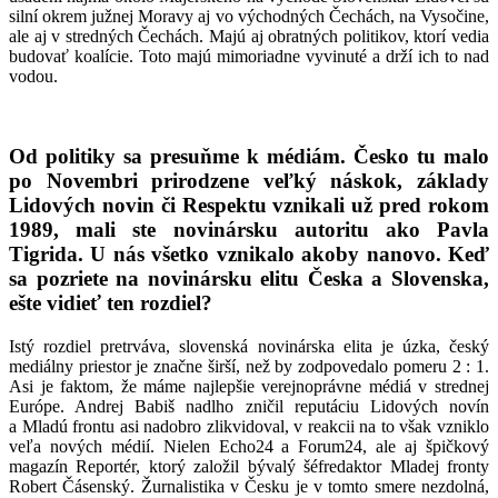
silní okrem južnej Moravy aj vo východných Čechách, na Vysočine,
ale aj v stredných Čechách. Majú aj obratných politikov, ktorí vedia
budovať koalície. Toto majú mimoriadne vyvinuté a drží ich to nad
vodou.
Od politiky sa presuňme k médiám. Česko tu malo
po Novembri prirodzene veľký náskok, základy
Lidových novin či Respektu vznikali už pred rokom
1989, mali ste novinársku autoritu ako Pavla
Tigrida. U nás všetko vznikalo akoby nanovo. Keď
sa pozriete na novinársku elitu Česka a Slovenska,
ešte vidieť ten rozdiel?
Istý rozdiel pretrváva, slovenská novinárska elita je úzka, český
mediálny priestor je značne širší, než by zodpovedalo pomeru 2 : 1.
Asi je faktom, že máme najlepšie verejnoprávne médiá v strednej
Európe. Andrej Babiš nadlho zničil reputáciu Lidových novín
a Mladú frontu asi nadobro zlikvidoval, v reakcii na to však vzniklo
veľa nových médií. Nielen Echo24 a Forum24, ale aj špičkový
magazín Reportér, ktorý založil bývalý šéfredaktor Mladej fronty
Robert Čásenský. Žurnalistika v Česku je v tomto smere nezdolná,