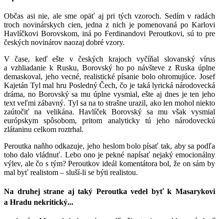
Občas asi nie, ale sme opäť aj pri tých vzoroch. Sedím v radách
troch novinárskych cien, jedna z nich je pomenovaná po Karlovi
Havlíčkovi Borovskom, iná po Ferdinandovi Peroutkovi, sú to pre
českých novinárov naozaj dobré vzory.
V čase, keď ešte v českých krajoch vyčíňal slovanský vírus
a vzhliadanie k Rusku, Borovský ho po návšteve z Ruska úplne
demaskoval, jeho vecné, realistické písanie bolo ohromujúce. Josef
Kajetán Tyl mal hru Posledný Čech, čo je taká lyrická národovecká
dráma, no Borovský sa mu úplne vysmial, ešte aj dnes je ten jeho
text veľmi zábavný. Tyl sa na to strašne urazil, ako len mohol niekto
zaútočiť na velikána. Havlíček Borovský sa mu však vysmial
európskym spôsobom, pritom analyticky tú jeho národoveckú
zlátaninu celkom roztrhal.
Peroutka naňho odkazuje, jeho heslom bolo písať tak, aby sa podľa
toho dalo vládnuť. Lebo ono je pekné napísať nejaký emocionálny
výlev, ale čo s tým? Peroutkov ideál komentátora bol, že on sám by
mal byť realistom – sluší-li se býti realistou.
Na druhej strane aj taký Peroutka vedel byť k Masarykovi
a Hradu nekritický...