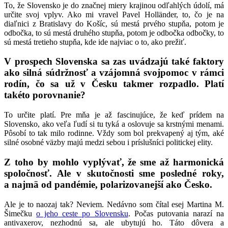
To, že Slovensko je do značnej miery krajinou odľahlých údolí, má
určite svoj vplyv. Ako mi vravel Pavel Holländer, to, čo je na
diaľnici z Bratislavy do Košíc, sú mestá prvého stupňa, potom je
odbočka, to sú mestá druhého stupňa, potom je odbočka odbočky, to
sú mestá tretieho stupňa, kde ide najviac o to, ako prežiť.
V prospech Slovenska sa zas uvádzajú také faktory
ako silná súdržnosť a vzájomná svojpomoc v rámci
rodín, čo sa už v Česku takmer rozpadlo. Platí
takéto porovnanie?
To určite platí. Pre mňa je až fascinujúce, že keď prídem na
Slovensko, ako veľa ľudí si tu tyká a oslovuje sa krstnými menami.
Pôsobí to tak milo rodinne. Vždy som bol prekvapený aj tým, aké
silné osobné väzby majú medzi sebou i príslušníci politickej elity.
Z toho by mohlo vyplývať, že sme až harmonická
spoločnosť. Ale v skutočnosti sme posledné roky,
a najmä od pandémie, polarizovanejší ako Česko.
Ale je to naozaj tak? Neviem. Nedávno som čítal esej Martina M.
Šimečku
o jeho ceste po Slovensku
. Počas putovania narazí na
antivaxerov, nezhodnú sa, ale ubytujú ho. Táto dôvera a