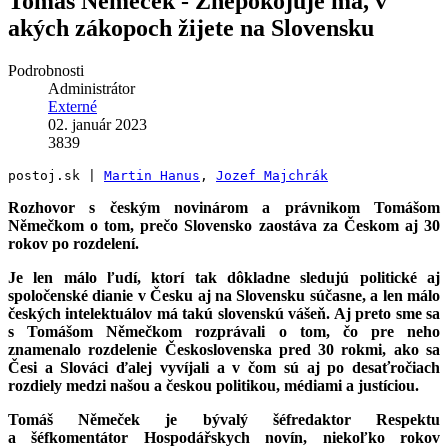
Tomáš Němeček - Znepokojuje ma, v
akých zákopoch žijete na Slovensku
Podrobnosti
Administrátor
Externé
02. január 2023
3839
postoj.sk | 
Martin Hanus
, 
Jozef Majchrák
Rozhovor s českým novinárom a právnikom Tomášom
Němečkom o tom, prečo Slovensko zaostáva za Českom aj 30
rokov po rozdelení.
Je len málo ľudí, ktorí tak dôkladne sledujú politické aj
spoločenské dianie v Česku aj na Slovensku súčasne, a len málo
českých intelektuálov má takú slovenskú vášeň. Aj preto sme sa
s Tomášom Němečkom rozprávali o tom, čo pre neho
znamenalo rozdelenie Československa pred 30 rokmi, ako sa
Česi a Slováci ďalej vyvíjali a v čom sú aj po desaťročiach
rozdiely medzi našou a českou politikou, médiami a justíciou.
Tomáš Němeček je bývalý šéfredaktor Respektu
a šéfkomentátor Hospodářskych novín, niekoľko rokov