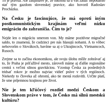
To je pravda. Ale zaujímavé je, že nikomu sa u vás zatiaľ nepodarilo
stať tým gazdom slovenskej pravice, ako hovoril Radoslav
Procházka.
Na Česku je fascinujúce, že má oproti iným
postkomunistickým krajinám veľmi nízku
emigráciu do zahraničia. Čím to je?
Nejde len o migráciu smerom von. My máme pozitívne migračné
saldo, to znamená, že cudzinci pre nás hlasujú nohami. A to vôbec
nehovorím o Slovákoch, bavíme sa aj o Ukrajincoch, Vietnamcoch,
Rusoch.
Zrejme sa to začína ekonomikou, ale svoju úlohu môže zohrávať aj
to, že Praha je príťažlivé mesto, zároveň máme aj ďalšie regionálne
centrá s veľmi silnou gravitáciou. Vzostup Česka za posledných
tridsať rokov je možno najviac vidieť práve v tých regiónoch.
Niekedy to človeka až ohromí, ako tie mestá rozkvitli. Určite platí,
že sme príjemnou krajinou pre život.
Nie je ten kľúčový rozdiel medzi Českom a
Slovenskom práve v tom, že Česko má silnú mestskú
kultúru?