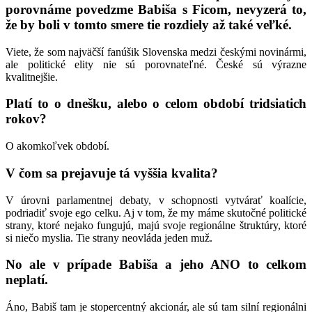
porovnáme povedzme Babiša s Ficom, nevyzerá to,
že by boli v tomto smere tie rozdiely až také veľké.
Viete, že som najväčší fanúšik Slovenska medzi českými novinármi,
ale politické elity nie sú porovnateľné. České sú výrazne
kvalitnejšie.
Platí to o dnešku, alebo o celom období tridsiatich
rokov?
O akomkoľvek období.
V čom sa prejavuje tá vyššia kvalita?
V úrovni parlamentnej debaty, v schopnosti vytvárať koalície,
podriadiť svoje ego celku. Aj v tom, že my máme skutočné politické
strany, ktoré nejako fungujú, majú svoje regionálne štruktúry, ktoré
si niečo myslia. Tie strany neovláda jeden muž.
No ale v prípade Babiša a jeho ANO to celkom
neplatí.
Áno, Babiš tam je stopercentný akcionár, ale sú tam silní regionálni