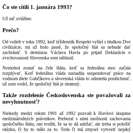
Čo ste cítili 1. januára 1993?
Už nič zvláštne.
Prečo?
Od volieb v roku 1992, keď týždenník Respekt vyšiel s titulkou Dve
civilizácie, mi už bolo jasné, že spoločný štát sa nebude dať
zachrániť. S demisiou Václava Havla po prijatí Deklarácie o
zvrchovanosti Slovenska som súhlasil.
Nemohol zostať na čele štátu, keď sa federálna moc začala
rozplývať. Keď federálna vláda nariadila suspendovať práce na
vodnom diele Gabčíkovo a slovenská vláda to odmietla poslúchnuť,
už som vedel, že spoločný štát je stratený.
Takže rozdelenie Československa ste považovali za
nevyhnutnosť?
Niekedy medzi rokmi 1991 až 1992 pozvali k Havlovi skupinu
medzinárodných právnikov. Preberal s nimi možnosti zachovania
spoločného štátu, oni tvrdili, že sa to dá udržať, ale treba si položiť
otázku, či by to stálo za to. Teda či má zmysel vytvoriť nejaký