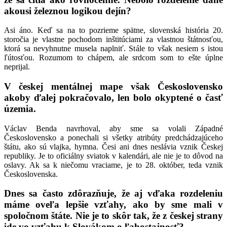
akousi železnou logikou dejín?
Asi áno. Keď sa na to pozrieme spätne, slovenská história 20.
storočia je vlastne pochodom inštitúciami za vlastnou štátnosťou,
ktorá sa nevyhnutne musela naplniť. Stále to však nesiem s istou
ľútosťou. Rozumom to chápem, ale srdcom som to ešte úplne
neprijal.
V českej mentálnej mape však Československo
akoby ďalej pokračovalo, len bolo okyptené o časť
územia.
Václav Benda navrhoval, aby sme sa volali Západné
Československo a ponechali si všetky atribúty predchádzajúceho
štátu, ako sú vlajka, hymna. Česi ani dnes neslávia vznik Českej
republiky. Je to oficiálny sviatok v kalendári, ale nie je to dôvod na
oslavy. Ak sa k niečomu vraciame, je to 28. október, teda vznik
Československa.
Dnes sa často zdôrazňuje, že aj vďaka rozdeleniu
máme oveľa lepšie vzťahy, ako by sme mali v
spoločnom štáte. Nie je to skôr tak, že z českej strany
ide vo vzťahu k Slovákom o ľahostajnosť?