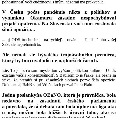
pohostinnosť voči cudzincovi s inými názormi ma prekvapila.
V Česku počas pandémie nikto z politikov s
výnimkou Okamuru zásadne nespochybňoval
prijaté opatrenia. Na Slovensku voči nim existovala
silná opozícia...
... aj ODS trochu hrala na rýchlejšie otvárania. Plnila úlohu vašej
SaS, ale nepreháňali to.
Ale nemali ste bývalého trojnásobného premiéra,
ktorý by burcoval ulicu v najhorších časoch.
Iste. To je to, čo som myslel tou vyššou politickou kultúrou. U nás
existuje väčšia konsenzuálnosť. S Babišom to je ťažké, ale bežne sa
stáva, že premiér si pri zásadných veciach pozve šéfa opozície.
Dokonca aj Babiš si pri Vrběticiach pozval Petra Fialu.
Jedna poslankyňa OĽaNO, ktorá je právnička, bola
nedávno na zasadnutí českého parlamentu
a povedala, že tá debata tam bola úplne iná liga ako
u nás, možno bola bližšie k úrovni toho, ako sa