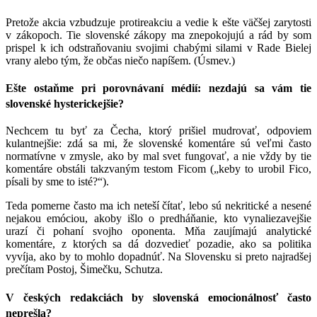
Pretože akcia vzbudzuje protireakciu a vedie k ešte väčšej zarytosti
v zákopoch. Tie slovenské zákopy ma znepokojujú a rád by som
prispel k ich odstraňovaniu svojimi chabými silami v Rade Bielej
vrany alebo tým, že občas niečo napíšem. (Úsmev.)
Ešte ostaňme pri porovnávaní médií: nezdajú sa vám tie
slovenské hysterickejšie?
Nechcem tu byť za Čecha, ktorý prišiel mudrovať, odpoviem
kulantnejšie: zdá sa mi, že slovenské komentáre sú veľmi často
normatívne v zmysle, ako by mal svet fungovať, a nie vždy by tie
komentáre obstáli takzvaným testom Ficom („keby to urobil Fico,
písali by sme to isté?“).
Teda pomerne často ma ich neteší čítať, lebo sú nekritické a nesené
nejakou emóciou, akoby išlo o predháňanie, kto vynaliezavejšie
urazí či pohaní svojho oponenta. Mňa zaujímajú analytické
komentáre, z ktorých sa dá dozvedieť pozadie, ako sa politika
vyvíja, ako by to mohlo dopadnúť. Na Slovensku si preto najradšej
prečítam Postoj, Šimečku, Schutza.
V českých redakciách by slovenská emocionálnosť často
neprešla?