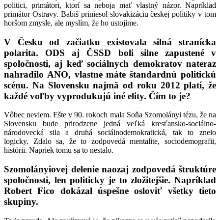
politici, primátori, ktorí sa neboja mať vlastný názor. Napríklad
primátor Ostravy. Babiš priniesol slovakizáciu českej politiky v tom
horšom zmysle, ale myslím, že ho ustojíme.
V Česku od začiatku existovala silná stranícka
polarita. ODS aj ČSSD boli silne zapustené v
spoločnosti, aj keď sociálnych demokratov nateraz
nahradilo ANO, vlastne máte štandardnú politickú
scénu. Na Slovensku najmä od roku 2012 platí, že
každé voľby vyprodukujú iné elity. Čím to je?
Vôbec neviem. Ešte v 90. rokoch mala Soňa Szomolányi tézu, že na
Slovensku bude prirodzene jedná veľká kresťansko-sociálno-
národovecká sila a druhá sociálnodemokratická, tak to znelo
logicky. Zdalo sa, že to zodpovedá mentalite, sociodemografii,
histórii. Napriek tomu sa to nestalo.
Szomolányiovej delenie naozaj zodpovedá štruktúre
spoločnosti, len politicky je to zložitejšie. Napríklad
Robert Fico dokázal úspešne osloviť všetky tieto
skupiny.