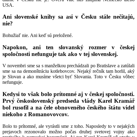
USA.
Ani slovenské knihy sa asi v Česku stále nečítajú,
nie?
Bohužiaľ nie. Ani keď sú preložené.
Napokon, ani ten slovanský rozmer v českej
spoločnosti nefunguje tak ako v tej slovenskej.
V novembri sme sa s manželkou prechádzali po Bratislave a zatúlali
sme sa na demonštráciu kotlebovcov. Nejaký rečník tam horlil, aký
je Slovan a ako musíme všetci byť Slovania. Toto v Česku vôbec
nefunguje.
Kedysi to však bolo prítomné aj v českej spoločnosti.
Prvý československý predseda vlády Karel Kramář
bol rusofil a na čele obnoveného českého štátu videl
niekoho z Romanovovcov.
Bolo to prítomné, ale vyrástli sme z toho. Naposledy to v nejakých
prejavoch rezonovalo možno počas druhej svetovej vojny ako