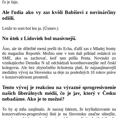
čo je fajn.
Ale ľudia ako vy zas kvôli Babišovi z novinárčiny
odišli.
Lenže to som bol len ja. (Úsmev.)
No útek z Lidoviek bol masívnejší.
Áno, ale tie dôležité mená prešli do Echa, ďalší zas z Mladej fronty
do magazínu Reportér. Možno sme v tom dali príklad redakcii zo
SME, ako sa zachovať, keď tam prišla Penta. Novinári zo
vznikajúceho Denníka N už odchádzali koordinovanejšie než českí
kolegovia. Ale bez zbytočného lichotenia platí, že najzaujímavejší
mediálny vývoj na Slovensku sa deje za posledných 10 rokov práve
v konzervatívnom prostredí.
Tento vývoj je reakciou na výrazné sprogresívnenie
našich liberálnych médií, čo je jav, ktorý v Česku
nebadáme. Ako je to možné?
To by aj mňa zaujímalo. Je naozaj faktom, že kryštalizovanie na
konzervatívno-progresívnej línii je na Slovensku značne silnejšie,