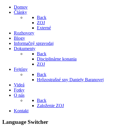
Domov
Články
Back
ZOJ
Externé
Rozhovory
Blogy
Informačný spravodaj
Dokumenty
Back
Disciplinárne konania
ZOJ
Fejtóny
Back
Hrôzostrašné sny Daniely Baranovej
Videá
Fotky
O nás
Back
Založenie ZOJ
Kontakt
Language Switcher