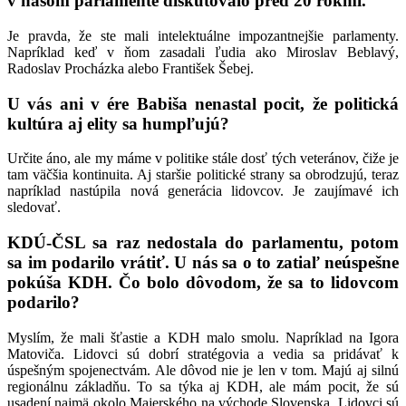
v našom parlamente diskutovalo pred 20 rokmi.
Je pravda, že ste mali intelektuálne impozantnejšie parlamenty.
Napríklad keď v ňom zasadali ľudia ako Miroslav Beblavý,
Radoslav Procházka alebo František Šebej.
U vás ani v ére Babiša nenastal pocit, že politická
kultúra aj elity sa humpľujú?
Určite áno, ale my máme v politike stále dosť tých veteránov, čiže je
tam väčšia kontinuita. Aj staršie politické strany sa obrodzujú, teraz
napríklad nastúpila nová generácia lidovcov. Je zaujímavé ich
sledovať.
KDÚ-ČSL sa raz nedostala do parlamentu, potom
sa im podarilo vrátiť. U nás sa o to zatiaľ neúspešne
pokúša KDH. Čo bolo dôvodom, že sa to lidovcom
podarilo?
Myslím, že mali šťastie a KDH malo smolu. Napríklad na Igora
Matoviča. Lidovci sú dobrí stratégovia a vedia sa pridávať k
úspešným spojenectvám. Ale dôvod nie je len v tom. Majú aj silnú
regionálnu základňu. To sa týka aj KDH, ale mám pocit, že sú
usadení najmä okolo Majerského na východe Slovenska. Lidovci sú