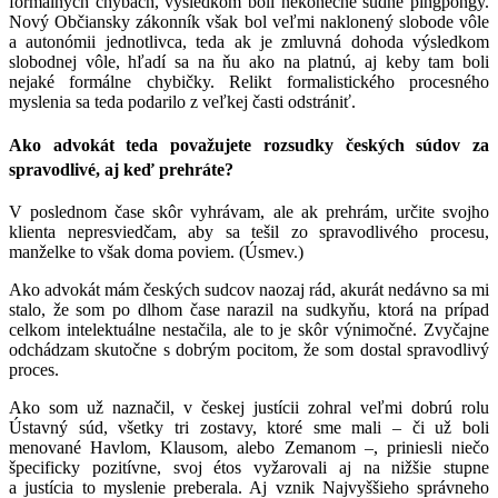
formálnych chybách, výsledkom boli nekonečné súdne pingpongy.
Nový Občiansky zákonník však bol veľmi naklonený slobode vôle
a autonómii jednotlivca, teda ak je zmluvná dohoda výsledkom
slobodnej vôle, hľadí sa na ňu ako na platnú, aj keby tam boli
nejaké formálne chybičky. Relikt formalistického procesného
myslenia sa teda podarilo z veľkej časti odstrániť.
Ako advokát teda považujete rozsudky českých súdov za
spravodlivé, aj keď prehráte?
V poslednom čase skôr vyhrávam, ale ak prehrám, určite svojho
klienta nepresviedčam, aby sa tešil zo spravodlivého procesu,
manželke to však doma poviem. (Úsmev.)
Ako advokát mám českých sudcov naozaj rád, akurát nedávno sa mi
stalo, že som po dlhom čase narazil na sudkyňu, ktorá na prípad
celkom intelektuálne nestačila, ale to je skôr výnimočné. Zvyčajne
odchádzam skutočne s dobrým pocitom, že som dostal spravodlivý
proces.
Ako som už naznačil, v českej justícii zohral veľmi dobrú rolu
Ústavný súd, všetky tri zostavy, ktoré sme mali – či už boli
menované Havlom, Klausom, alebo Zemanom –, priniesli niečo
špecificky pozitívne, svoj étos vyžarovali aj na nižšie stupne
a justícia to myslenie preberala. Aj vznik Najvyššieho správneho