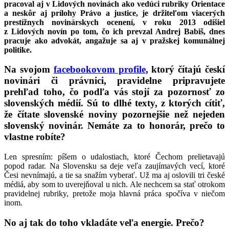
pracoval aj v Lidových novinách ako vedúci rubriky Orientace
a neskôr aj prílohy Právo a justice, je držiteľom viacerých
prestížnych novinárskych ocenení, v roku 2013 odišiel
z Lidových novín po tom, čo ich prevzal Andrej Babiš, dnes
pracuje ako advokát, angažuje sa aj v pražskej komunálnej
politike.
Na svojom
facebookovom profile
, ktorý čítajú českí
novinári či právnici, pravidelne pripravujete
prehľad toho, čo podľa vás stojí za pozornosť zo
slovenských médií. Sú to dlhé texty, z ktorých cítiť,
že čítate slovenské noviny pozornejšie než nejeden
slovenský novinár. Nemáte za to honorár, prečo to
vlastne robíte?
Len spresním: píšem o udalostiach, ktoré Čechom prelietavajú
popod radar. Na Slovensku sa deje veľa zaujímavých vecí, ktoré
Česi nevnímajú, a tie sa snažím vyberať. Už ma aj oslovili tri české
médiá, aby som to uverejňoval u nich. Ale nechcem sa stať otrokom
pravidelnej rubriky, pretože moja hlavná práca spočíva v niečom
inom.
No aj tak do toho vkladáte veľa energie. Prečo?