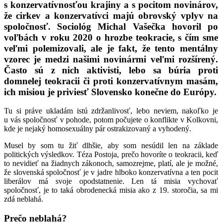
s konzervatívnosťou krajiny a s pocitom novinárov,
že cirkev a konzervatívci majú obrovský vplyv na
spoločnosť. Sociológ Michal Vašečka hovoril po
voľbách v roku 2020 o hrozbe teokracie, s čím sme
veľmi polemizovali, ale je fakt, že tento mentálny
vzorec je medzi našimi novinármi veľmi rozšírený.
Často sú z nich aktivisti, lebo sa búria proti
domnelej teokracii či proti konzervatívnym masám,
ich misiou je priviesť Slovensko konečne do Európy.
Tu si práve ukladám istú zdržanlivosť, lebo neviem, nakoľko je
u vás spoločnosť v pohode, potom počujete o konflikte v Kolkovni,
kde je nejaký homosexuálny pár ostrakizovaný a vyhodený.
Musel by som tu žiť dlhšie, aby som nesúdil len na základe
politických výsledkov. Téza Postoja, prečo hovoríte o teokracii, keď
to nevidieť na žiadnych zákonoch, samozrejme, platí, ale je možné,
že slovenská spoločnosť je v jadre hlboko konzervatívna a ten pocit
liberálov má svoje opodstatnenie. Len tá misia vychovať
spoločnosť, je to taká obrodenecká misia ako z 19. storočia, sa mi
zdá neblahá.
Prečo neblahá?