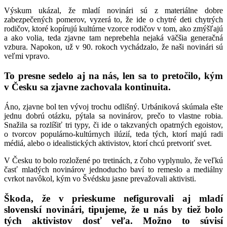
Výskum ukázal, že mladí novinári sú z materiálne dobre
zabezpečených pomerov, vyzerá to, že ide o chytré deti chytrých
rodičov, ktoré kopírujú kultúrne vzorce rodičov v tom, ako zmýšľajú
a ako volia, teda zjavne tam neprebehla nejaká väčšia generačná
vzbura. Napokon, už v 90. rokoch vychádzalo, že naši novinári sú
veľmi vpravo.
To presne sedelo aj na nás, len sa to pretočilo, kým
v Česku sa zjavne zachovala kontinuita.
Áno, zjavne bol ten vývoj trochu odlišný. Urbániková skúmala ešte
jednu dobrú otázku, pýtala sa novinárov, prečo to vlastne robia.
Snažila sa rozlíšiť tri typy, či ide o takzvaných opatrných egoistov,
o tvorcov populárno-kultúrnych ilúzií, teda tých, ktorí majú radi
médiá, alebo o idealistických aktivistov, ktorí chcú pretvoriť svet.
V Česku to bolo rozložené po tretinách, z čoho vyplynulo, že veľkú
časť mladých novinárov jednoducho baví to remeslo a mediálny
cvrkot navôkol, kým vo Švédsku jasne prevažovali aktivisti.
Škoda, že v prieskume nefigurovali aj mladí
slovenskí novinári, tipujeme, že u nás by tiež bolo
tých aktivistov dosť veľa. Možno to súvisí