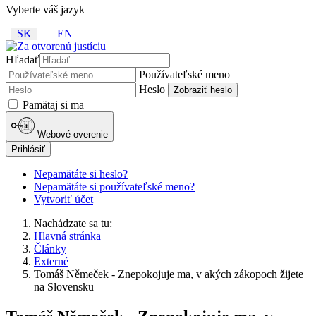
Vyberte váš jazyk
SK
EN
Hľadať
Používateľské meno
Heslo
Zobraziť heslo
Pamätaj si ma
Webové overenie
Prihlásiť
Nepamätáte si heslo?
Nepamätáte si používateľské meno?
Vytvoriť účet
Nachádzate sa tu:
Hlavná stránka
Články
Externé
Tomáš Němeček - Znepokojuje ma, v akých zákopoch žijete
na Slovensku