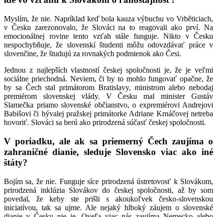
Myslím, že nie. Napríklad keď bola kauza výbuchu vo Vrběticiach,
v Česku zarezonovalo, že Slováci na to reagovali ako prví. Na
emocionálnej rovine tento vzťah stále funguje. Nikto v Česku
nespochybňuje, že slovenskí študenti môžu odovzdávať práce v
slovenčine, že študujú za rovnakých podmienok ako Česi.
Jednou z najlepších vlastností českej spoločnosti je, že je veľmi
sociálne priechodná. Neviem, či by to mohlo fungovať opačne, že
by sa Čech stal primátorom Bratislavy, ministrom alebo nebodaj
premiérom slovenskej vlády. V Česku mal minister Gustáv
Slamečka priamo slovenské občianstvo, o expremiérovi Andrejovi
Babišovi či bývalej pražskej primátorke Adriane Krnáčovej netreba
hovoriť. Slováci sa berú ako prirodzená súčasť českej spoločnosti.
V poriadku, ale ak sa priemerný Čech zaujíma o
zahraničné dianie, sleduje Slovensko viac ako iné
štáty?
Bojím sa, že nie. Funguje síce prirodzená ústretovosť k Slovákom,
prirodzená inklúzia Slovákov do českej spoločnosti, až by som
povedal, že keby ste prišli s akoukoľvek česko-slovenskou
iniciatívou, tak sa ujme. Ale nejaký hlboký záujem o slovenské
dianie v Česku nie je. Oveľa viac nás zaujíma Nemecko alebo