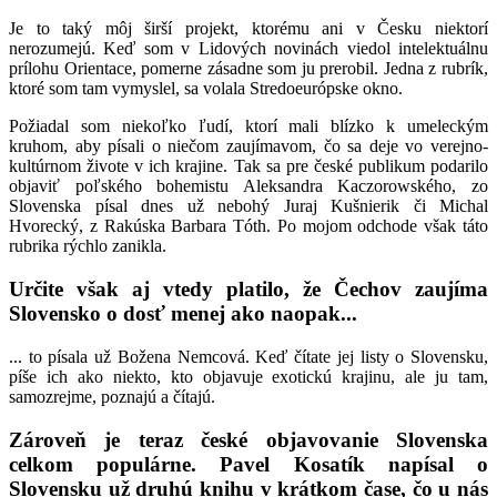
Je to taký môj širší projekt, ktorému ani v Česku niektorí
nerozumejú. Keď som v Lidových novinách viedol intelektuálnu
prílohu Orientace, pomerne zásadne som ju prerobil. Jedna z rubrík,
ktoré som tam vymyslel, sa volala Stredoeurópske okno.
Požiadal som niekoľko ľudí, ktorí mali blízko k umeleckým
kruhom, aby písali o niečom zaujímavom, čo sa deje vo verejno-
kultúrnom živote v ich krajine. Tak sa pre české publikum podarilo
objaviť poľského bohemistu Aleksandra Kaczorowského, zo
Slovenska písal dnes už nebohý Juraj Kušnierik či Michal
Hvorecký, z Rakúska Barbara Tóth. Po mojom odchode však táto
rubrika rýchlo zanikla.
Určite však aj vtedy platilo, že Čechov zaujíma
Slovensko o dosť menej ako naopak...
... to písala už Božena Nemcová. Keď čítate jej listy o Slovensku,
píše ich ako niekto, kto objavuje exotickú krajinu, ale ju tam,
samozrejme, poznajú a čítajú.
Zároveň je teraz české objavovanie Slovenska
celkom populárne. Pavel Kosatík napísal o
Slovensku už druhú knihu v krátkom čase, čo u nás