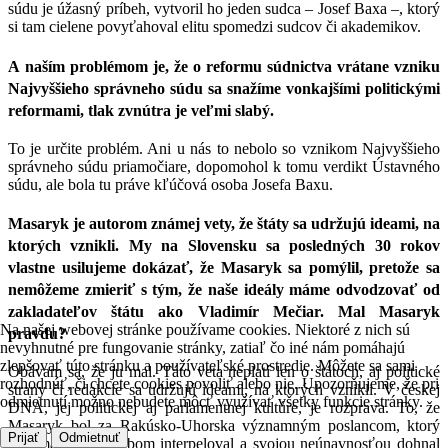
súdu je úžasný príbeh, vytvoril ho jeden sudca – Josef Baxa –, ktorý
si tam cielene povyťahoval elitu spomedzi sudcov či akademikov.
A naším problémom je, že o reformu súdnictva vrátane vzniku
Najvyššieho správneho súdu sa snažíme vonkajšími politickými
reformami, tlak zvnútra je veľmi slabý.
To je určite problém. Ani u nás to nebolo so vznikom Najvyššieho
správneho súdu priamočiare, dopomohol k tomu verdikt Ústavného
súdu, ale bola tu práve kľúčová osoba Josefa Baxu.
Masaryk je autorom známej vety, že štáty sa udržujú ideami, na
ktorých vznikli. My na Slovensku sa posledných 30 rokov
vlastne usilujeme dokázať, že Masaryk sa pomýlil, pretože sa
nemôžeme zmieriť s tým, že naše ideály máme odvodzovať od
zakladateľov štátu ako Vladimír Mečiar. Mal Masaryk
Na našej webovej stránke používame cookies. Niektoré z nich sú
pravdu?
nevyhnutné pre fungovanie stránky, zatiaľ čo iné nám pomáhajú
zlepšovať túto stránku a používateľské prostredie. Môžete sa sami
Obávam sa, že ju mal. Táto veta neplatí len o štátoch, aj politické
rozhodnúť, či chcete cookies povoliť alebo nie. Upozorňujeme, že pri
strany či redakcie sa udržujú ideami, na ktorých vznikli. V českej
odmietnutí možno nebudete môcť využívať všetky funkcie stránky.
DNA, jej politickej aj parlamentnej kultúre, je rozprava. To, že
Masaryk bol za Rakúsko-Uhorska významným poslancom, ktorý
Prijať
Odmietnuť
zaujímavým spôsobom interpeloval a svojou neúnavnosťou dohnal