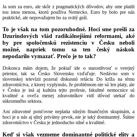
Ja som za euro, ale skôr z pragmatických dôvodov, aby sme platili
tou istou menou, ktorú používa Nemecko. Euro by bolo pre nás
praktické, ale nepovažujem ho za svätý grál.
To je však na tom pozoruhodné. Hoci sme prešli za
Dzurindových vlád radikálnejšími reformami, aké
by pre spoločenskú rezistenciu v Česku neboli
možné, napriek tomu sa ten český náskok
nepodarilo vymazať. Prečo je to tak?
Dokonca mám dojem, že pokiaľ ide o starostlivosť o verejný
priestor, tak sa Česko Slovensku vzďaľuje. Nedávno som v
slovenskej televízii pozeral diskusnú reláciu Do kríža na tému
zdravotníctva, z ktorej vyplynulo, že problémom nie sú len platy, ale
v Česku je iná aj kultúra tejto profesie, fakultné nemocnice sú
kvalitné a oveľa menej zdravotníkov vidí dôvod utekať do
súkromného sektora.
Ani zdravotné poisťovne neplatia silným finančným skupinám, a
hoci je u nás aj silný privátny prvok, nie je taký dominantný. Štátne
zdravotníctvo v Česku je jednoducho silné a kvalitné.
Keď si však vezmeme dominantné politické elity a