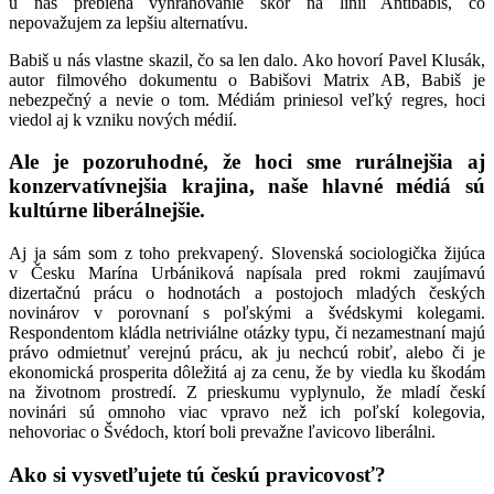
u nás prebieha vyhraňovanie skôr na línii Antibabiš, čo
nepovažujem za lepšiu alternatívu.
Babiš u nás vlastne skazil, čo sa len dalo. Ako hovorí Pavel Klusák,
autor filmového dokumentu o Babišovi Matrix AB, Babiš je
nebezpečný a nevie o tom. Médiám priniesol veľký regres, hoci
viedol aj k vzniku nových médií.
Ale je pozoruhodné, že hoci sme rurálnejšia aj
konzervatívnejšia krajina, naše hlavné médiá sú
kultúrne liberálnejšie.
Aj ja sám som z toho prekvapený. Slovenská sociologička žijúca
v Česku Marína Urbániková napísala pred rokmi zaujímavú
dizertačnú prácu o hodnotách a postojoch mladých českých
novinárov v porovnaní s poľskými a švédskymi kolegami.
Respondentom kládla netriviálne otázky typu, či nezamestnaní majú
právo odmietnuť verejnú prácu, ak ju nechcú robiť, alebo či je
ekonomická prosperita dôležitá aj za cenu, že by viedla ku škodám
na životnom prostredí. Z prieskumu vyplynulo, že mladí českí
novinári sú omnoho viac vpravo než ich poľskí kolegovia,
nehovoriac o Švédoch, ktorí boli prevažne ľavicovo liberálni.
Ako si vysvetľujete tú českú pravicovosť?