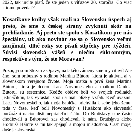
2022, tak určite platí, že ste jeden z víťazov 20. storočia. Čo viac
k tomu povedať?
Kosatíkove knihy však mali na Slovensku úspech aj
preto, že sme z českej strany zvyknutí skôr na
prehliadanie. Aj preto ste spolu s Kosatíkom pre nás
špeciálny, už ako novinár ste sa o Slovensko veľmi
zaujímali, dlhé roky ste písali stĺpčeky pre .týždeň.
Súvisí slovenská vášeň s niečím súkromným,
respektíve s tým, že ste Moravan?
Pozor, ja som Slezan z Opavy, na takéto zámeny sme my citliví! Ale
áno, som príbuzný s rodinou Martina Bútoru, ktorá je aktívna aj v
slovenskom verejnom živote. Moja matka a prvá žena Martina
Bútoru, ktorá je dcérou Laca Novomeského a matkou Daniela
Bútoru, sú sesternice. Keďže obidve boli vo svojich rodinách
jedináčikmi, tak vyrastali spolu a mali blízky vzťah. Keď uväznili
Laca Novomeského, tak moja babička prichýlila k sebe jeho ženu,
teda v čase, keď boli Novomeský s Husákom ako slovenskí
buržoázni nacionalisti nepriateľmi štátu. Do Bratislavy sme často
chodievali a Bútorovci zas chodievali k nám. Bratislava alebo
Hodruša-Hámre sa mi tak spájajú s mojou mladosťou. Časť mojej
duše je slovenská.