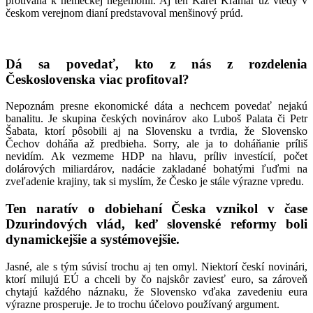
protiváha k nemeckej hegemónii. Aj ten Karel Kramář už vtedy v
českom verejnom dianí predstavoval menšinový prúd.
Dá sa povedať, kto z nás z rozdelenia
Československa viac profitoval?
Nepoznám presne ekonomické dáta a nechcem povedať nejakú
banalitu. Je skupina českých novinárov ako Luboš Palata či Petr
Šabata, ktorí pôsobili aj na Slovensku a tvrdia, že Slovensko
Čechov doháňa až predbieha. Sorry, ale ja to doháňanie príliš
nevidím. Ak vezmeme HDP na hlavu, príliv investícií, počet
dolárových miliardárov, nadácie zakladané bohatými ľuďmi na
zveľadenie krajiny, tak si myslím, že Česko je stále výrazne vpredu.
Ten naratív o dobiehaní Česka vznikol v čase
Dzurindových vlád, keď slovenské reformy boli
dynamickejšie a systémovejšie.
Jasné, ale s tým súvisí trochu aj ten omyl. Niektorí českí novinári,
ktorí milujú EÚ a chceli by čo najskôr zaviesť euro, sa zároveň
chytajú každého náznaku, že Slovensko vďaka zavedeniu eura
výrazne prosperuje. Je to trochu účelovo používaný argument.