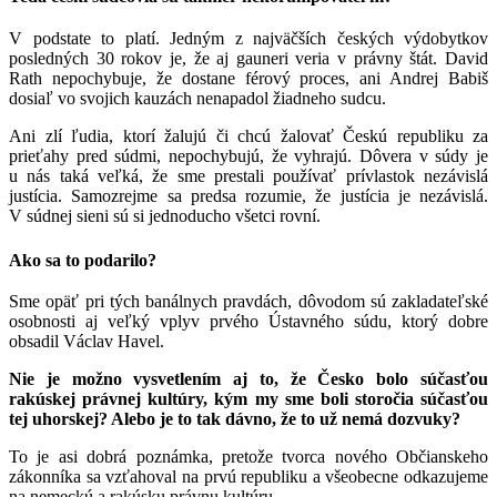
V podstate to platí. Jedným z najväčších českých výdobytkov
posledných 30 rokov je, že aj gauneri veria v právny štát. David
Rath nepochybuje, že dostane férový proces, ani Andrej Babiš
dosiaľ vo svojich kauzách nenapadol žiadneho sudcu.
Ani zlí ľudia, ktorí žalujú či chcú žalovať Českú republiku za
prieťahy pred súdmi, nepochybujú, že vyhrajú. Dôvera v súdy je
u nás taká veľká, že sme prestali používať prívlastok nezávislá
justícia. Samozrejme sa predsa rozumie, že justícia je nezávislá.
V súdnej sieni sú si jednoducho všetci rovní.
Ako sa to podarilo?
Sme opäť pri tých banálnych pravdách, dôvodom sú zakladateľské
osobnosti aj veľký vplyv prvého Ústavného súdu, ktorý dobre
obsadil Václav Havel.
Nie je možno vysvetlením aj to, že Česko bolo súčasťou
rakúskej právnej kultúry, kým my sme boli storočia súčasťou
tej uhorskej? Alebo je to tak dávno, že to už nemá dozvuky?
To je asi dobrá poznámka, pretože tvorca nového Občianskeho
zákonníka sa vzťahoval na prvú republiku a všeobecne odkazujeme
na nemeckú a rakúsku právnu kultúru.