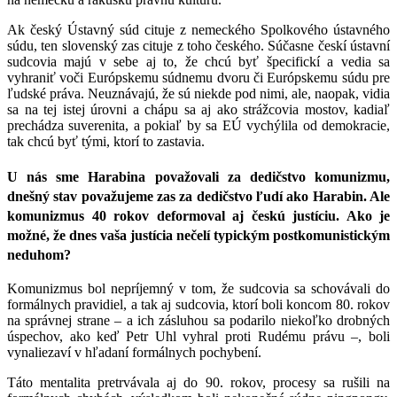
Ak český Ústavný súd cituje z nemeckého Spolkového ústavného
súdu, ten slovenský zas cituje z toho českého. Súčasne českí ústavní
sudcovia majú v sebe aj to, že chcú byť špecifickí a vedia sa
vyhraniť voči Európskemu súdnemu dvoru či Európskemu súdu pre
ľudské práva. Neuznávajú, že sú niekde pod nimi, ale, naopak, vidia
sa na tej istej úrovni a chápu sa aj ako strážcovia mostov, kadiaľ
prechádza suverenita, a pokiaľ by sa EÚ vychýlila od demokracie,
tak chcú byť tými, ktorí to zastavia.
U nás sme Harabina považovali za dedičstvo komunizmu,
dnešný stav považujeme zas za dedičstvo ľudí ako Harabin. Ale
komunizmus 40 rokov deformoval aj českú justíciu. Ako je
možné, že dnes vaša justícia nečelí typickým postkomunistickým
neduhom?
Komunizmus bol nepríjemný v tom, že sudcovia sa schovávali do
formálnych pravidiel, a tak aj sudcovia, ktorí boli koncom 80. rokov
na správnej strane – a ich zásluhou sa podarilo niekoľko drobných
úspechov, ako keď Petr Uhl vyhral proti Rudému právu –, boli
vynaliezaví v hľadaní formálnych pochybení.
Táto mentalita pretrvávala aj do 90. rokov, procesy sa rušili na