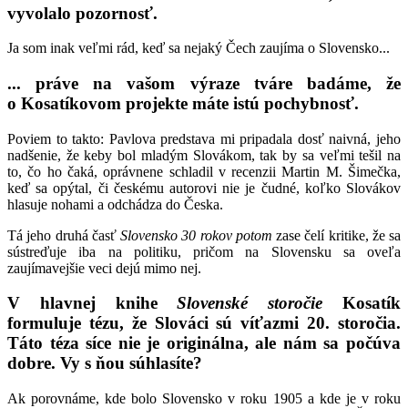
vyvolalo pozornosť.
Ja som inak veľmi rád, keď sa nejaký Čech zaujíma o Slovensko...
... práve na vašom výraze tváre badáme, že
o Kosatíkovom projekte máte istú pochybnosť.
Poviem to takto: Pavlova predstava mi pripadala dosť naivná, jeho
nadšenie, že keby bol mladým Slovákom, tak by sa veľmi tešil na
to, čo ho čaká, oprávnene schladil v recenzii Martin M. Šimečka,
keď sa opýtal, či českému autorovi nie je čudné, koľko Slovákov
hlasuje nohami a odchádza do Česka.
Tá jeho druhá časť
Slovensko 30 rokov potom
zase čelí kritike, že sa
sústreďuje iba na politiku, pričom na Slovensku sa oveľa
zaujímavejšie veci dejú mimo nej.
V hlavnej knihe
Slovenské storočie
Kosatík
formuluje tézu, že Slováci sú víťazmi 20. storočia.
Táto téza síce nie je originálna, ale nám sa počúva
dobre. Vy s ňou súhlasíte?
Ak porovnáme, kde bolo Slovensko v roku 1905 a kde je v roku