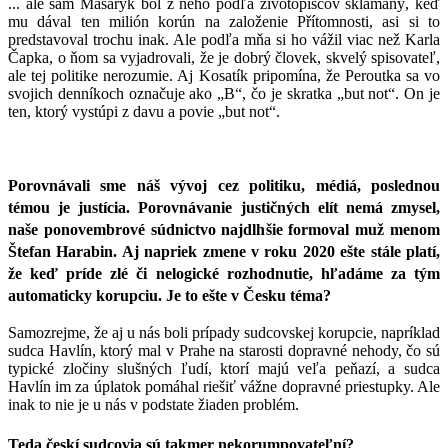
... ale sám Masaryk bol z neho podľa životopiscov sklamaný, keď
mu dával ten milión korún na založenie Přítomnosti, asi si to
predstavoval trochu inak. Ale podľa mňa si ho vážil viac než Karla
Čapka, o ňom sa vyjadrovali, že je dobrý človek, skvelý spisovateľ,
ale tej politike nerozumie. Aj Kosatík pripomína, že Peroutka sa vo
svojich denníkoch označuje ako „B“, čo je skratka „but not“. On je
ten, ktorý vystúpi z davu a povie „but not“.
Porovnávali sme náš vývoj cez politiku, médiá, poslednou
témou je justícia. Porovnávanie justičných elít nemá zmysel,
naše ponovembrové súdnictvo najdlhšie formoval muž menom
Štefan Harabin. Aj napriek zmene v roku 2020 ešte stále platí,
že keď príde zlé či nelogické rozhodnutie, hľadáme za tým
automaticky korupciu. Je to ešte v Česku téma?
Samozrejme, že aj u nás boli prípady sudcovskej korupcie, napríklad
sudca Havlín, ktorý mal v Prahe na starosti dopravné nehody, čo sú
typické zločiny slušných ľudí, ktorí majú veľa peňazí, a sudca
Havlín im za úplatok pomáhal riešiť vážne dopravné priestupky. Ale
inak to nie je u nás v podstate žiaden problém.
Teda českí sudcovia sú takmer nekorumpovateľní?